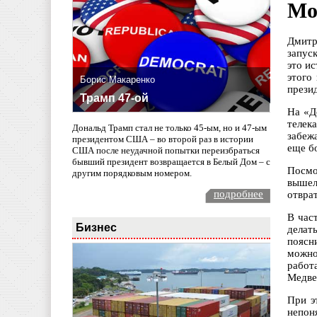
Мо
Дмитр
запус
это и
этого
Борис Макаренко
презид
Трамп 47-ой
На «Д
телек
Дональд Трамп стал не только 45-ым, но и 47-ым
забеж
президентом США – во второй раз в истории
еще б
США после неудачной попытки переизбраться
бывший президент возвращается в Белый Дом – с
Посмо
другим порядковым номером.
вышел
подробнее
отвра
В час
Бизнес
делат
поясн
можно
работ
Медве
При э
непон