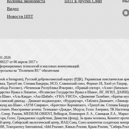
Колонка экономиста
ЦПТ в других СМИ
Мы 
Видео
Новости ЦПТ
01-2026
9227 от 06 апреля 2017 г.
информационных технологий и массовых коммуникаций.
перссылка на "Политком.RU" обязательна
ook и Instagram), Русский добровольческий корпус (РДК), Украинская повстанческая а
ка, Тризуб им. Степана Бандеры, НСО, Славянский союз, Формат-18, Хизб ут-Тахрир, 
обода России»), «Чеченская Республика Ичкерия», «Правый сектор», «Азов» (батальон
сударство Ирака и Леванта», «Исламское Государство Ирака и Шама», ИГ, ИГИЛ, ДАИШ
-аш-Шам», «Аль-Каида», «Аш-Шабаб», «УНА-УНСО», «Движение Талибан», «Братья-мус
Исламский джихад – Джамаат моджахедов», «Нурджулар», «Таблиги Джамаат», «Лашкар-
Джунд аш-Шам», «АУМ Синрике», «Братство» Корчинского, «Тризуб им. Степана Банде
ович. Иностранные агенты: Телеканал «Дождь», Медуза, Голос Америки, ТК Настоящее Вр
 Север. Реалии, MEDIUM-ORIENT, Bellingcat, Пономарев Л. А., Савицкая Л.А., Маркело
ора, Голос, Гражданское содействие, Династия (фонд), За права человека, Комитет про
й центр, Сибирский экологический центр, ИАЦ Сова, Союз комитетов солдатских матер
ransparency International, «Idel.Реалии», Кавказ.Реалии, Крым.Реалии, "Сибирь.Реали