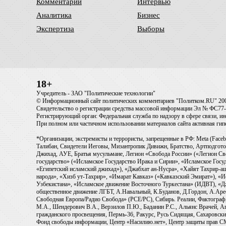
Комментарии
Интервью
Аналитика
Бизнес
Экспертиза
Выборы
18+
Учредитель - ЗАО "Политические технологии"
© Информационный сайт политических комментариев "Политком.RU" 20
Свидетельство о регистрации средства массовой информации Эл № ФС77-6
Регистрирующий орган: Федеральная служба по надзору в сфере связи, 
При полном или частичном использовании материалов сайта активная ги
*Организации, экстремисты и террористы, запрещенные в РФ: Meta (Faceb
Талибан, Свидетели Иеговы, Мизантропик Дивижн, Братство, Артподготов
Джихад, АУЕ, Братья мусульмане, Легион «Свобода России» («Легион Св
государство» («Исламское Государство Ирака и Сирии», «Исламское Го
«Египетский исламский джихад»), «Джабхат ан-Нусра», «Хайят Тахрир
народа», «Хизб ут-Тахрир», «Имарат Кавказ» («Кавказский Эмират»), «
Узбекистана», «Исламское движение Восточного Туркестана» (ИДВТ), «
общественное движение ЛГБТ, А.Навальный, К.Буданов, Д.Гордон, А.Арест
Свободная Европа/Радио Свобода» (PCE/PC), Сибирь. Реалии, Фактограф,
М.А., Шендерович В.А., Верзилов П.Ю., Баданин Р.С., Альянс Врачей, Аг
гражданского просвещения, Пермь-36, Ракурс, Русь Сидящая, Сахаровски
Фонд свободы информации, Центр «Насилию.нет», Центр защиты прав СМИ, T