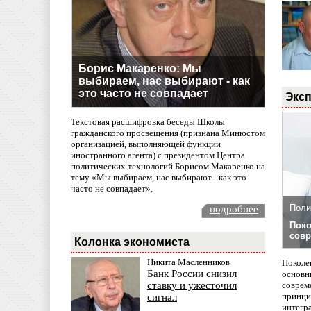
Борис Макаренко: Мы
выбираем, нас выбирают - как
это часто не совпадает
Эксп
Текстовая расшифровка беседы Школы
гражданского просвещения (признана Минюстом
организацией, выполняющей функции
иностранного агента) с президентом Центра
политических технологий Борисом Макаренко на
тему «Мы выбираем, нас выбирают - как это
часто не совпадает».
Поли
подробнее
Поко
совр
Колонка экономиста
Никита Масленников
Поколе
Банк России снизил
основн
совреме
ставку и ужесточил
принци
сигнал
интегр