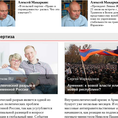
Алексей Макаркин:
Алексей Макарки
«В польской партии «Право и
«Президент Ливана 
справедливость» раскол. Что это
21 июля на встрече 
означает?»
Трампом в Белом до
представил ему все
план по укреплению
стабильности на гран
Израилем»
ертиза
тком.RU
Сергей Маркедонов
ленческий разрыв в
Армения: к новой власти или
еменной России
новой республике?
нческий разрыв является одной из
Внутриполитический кризис в Арм
ых политических проблем
бушует уже несколько месяцев. И е
нной России, так как усугубляется
массовые антиправительственные а
пиальной разницей в вопросе
начавшиеся, как реакция на подпис
ации в глобальный мир. События
премьер-министром Николом Паши