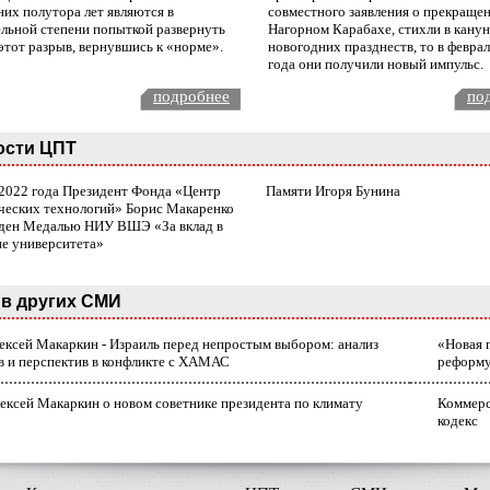
них полутора лет являются в
совместного заявления о прекращен
ельной степени попыткой развернуть
Нагорном Карабахе, стихли в канун
этот разрыв, вернувшись к «норме».
новогодних празднеств, то в февра
года они получили новый импульс.
подробнее
по
ости ЦПТ
 2022 года Президент Фонда «Центр
Памяти Игоря Бунина
ческих технологий» Борис Макаренко
ден Медалью НИУ ВШЭ «За вклад в
ие университета»
в других СМИ
лексей Макаркин - Израиль перед непростым выбором: анализ
«Новая 
в и перспектив в конфликте с ХАМАС
реформ
ексей Макаркин о новом советнике президента по климату
Коммерс
кодекс