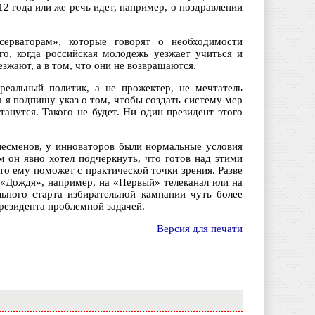
 года или же речь идет, например, о поздравлении
ерваторам», которые говорят о необходимости
го, когда российская молодежь уезжает учиться и
езжают, а в том, что они не возвращаются.
реальный политик, а не прожектер, не мечтатель
ра я подпишу указ о том, чтобы создать систему мер
танутся. Такого не будет. Ни один президент этого
есменов, у инноваторов были нормальные условия
м он явно хотел подчеркнуть, что готов над этими
это ему поможет с практической точки зрения. Разве
 «Дождя», например, на «Первый» телеканал или на
льного старта избирательной кампании чуть более
президента проблемной задачей.
Версия для печати