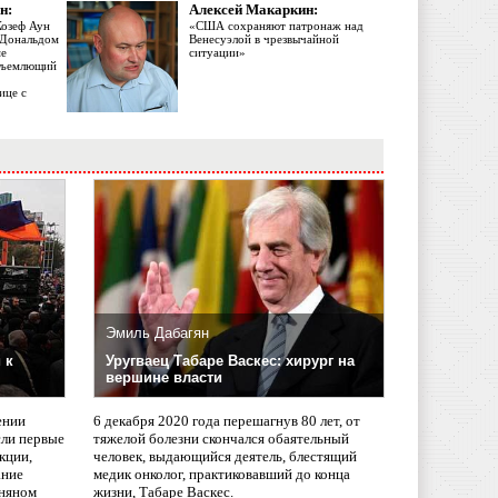
н:
Алексей Макаркин:
Жозеф Аун
«США сохраняют патронаж над
с Дональдом
Венесуэлой в чрезвычайной
ме
ситуации»
объемлющий
ице с
Эмиль Дабагян
 к
Уругваец Табаре Васкес: хирург на
вершине власти
ении
6 декабря 2020 года перешагнув 80 лет, от
сли первые
тяжелой болезни скончался обаятельный
кции,
человек, выдающийся деятель, блестящий
ание
медик онколог, практиковавший до конца
няном
жизни, Табаре Васкес.