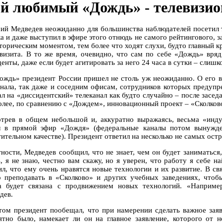
й любимый «Дождь» - телевизи
ий Медведев неожиданно для большинства наблюдателей посетил 
ка и даже выступил в эфире этого отнюдь не самого рейтингового,
сторическим моментом, тем более что ходят слухи, будто главный 
 визита. В то же время, очевидно, что сам по себе «Дождь» вр
енты, даже если будет агитировать за него 24 часа в сутки – слишк
ождь» президент России пришел не столь уж неожиданно. О его ви
анала, так даже и соседним офисам, сотрудников которых предуп
ал на «диссидентский» телеканал как будто случайно – после засе
олее, по сравнению с «Дождем», инновационный проект – «Сколков
трев в общем небольшой и, аккуратно выражаясь, весьма «инд
 в прямой эфир «Дождя» (федеральные каналы потом вынужде
тительном качестве). Президент ответил на несколько не самых ост
тности, Медведев сообщил, что не знает, чем он будет заниматься,
ь, я не знаю, честно вам скажу, но я уверен, что работу я себе 
ил, что ему очень нравятся новые технологии и их развитие. В свя
 преподавать в «Сколково» и других учебных заведениях, чтобы
а будет связана с продвижением новых технологий. «Например,
дев.
том президент пообещал, что при намерении сделать важное заявл
ятно было, намекает ли он на главное заявление, которого от 