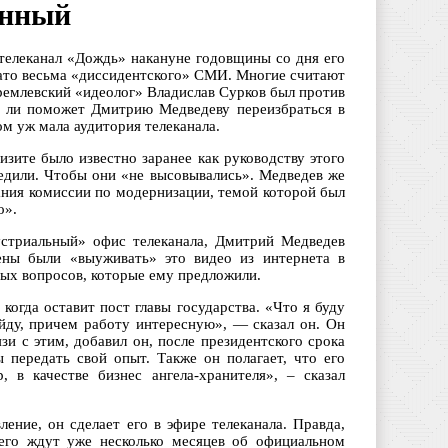
онный
телеканал «Дождь» накануне годовщины со дня его
 зато весьма «диссидентского» СМИ. Многие считают
кремлевский «идеолог» Владислав Сурков был против
яд ли поможет Дмитрию Медведеву переизбраться в
ом уж мала аудитория телеканала.
зите было известно заранее как руководству этого
редили. Чтобы они «не высовывались». Медведев же
дания комиссии по модернизации, темой которой был
о».
устриальный» офис телеканала, Дмитрий Медведев
ны были «выуживать» это видео из интернета в
рых вопросов, которые ему предложили.
 когда оставит пост главы государства. «Что я буду
найду, причем работу интересную», — сказал он. Он
зи с этим, добавил он, после президентского срока
 передать свой опыт. Также он полагает, что его
 в качестве бизнес ангела-хранителя», – сказал
ение, он сделает его в эфире телеканала. Правда,
него ждут уже несколько месяцев об официальном