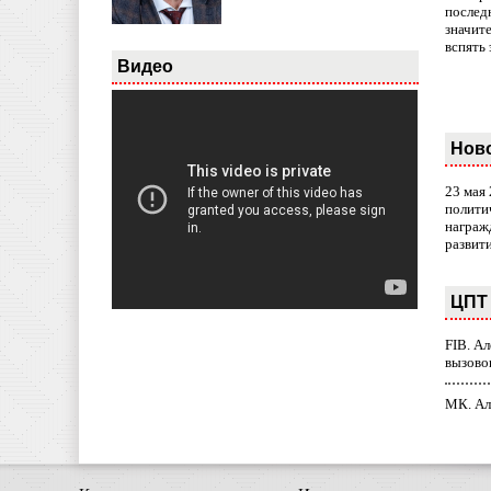
послед
значит
вспять 
Видео
Нов
23 мая
полити
награж
развит
ЦПТ 
FIB. А
вызово
МК. Ал