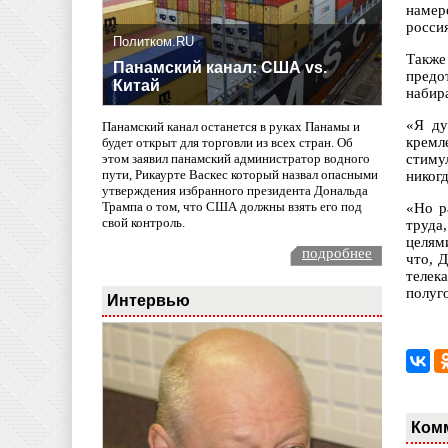
намер
росси
Политком.RU
Также
Панамский канал: США vs.
предо
Китай
набира
«Я ду
Панамский канал останется в руках Панамы и
кремл
будет открыт для торговли из всех стран. Об
стиму
этом заявил панамский администратор водного
пути, Рикаурте Васкес который назвал опасными
никогд
утверждения избранного президента Дональда
Трампа о том, что США должны взять его под
«Но р
свой контроль.
труда
целями
подробнее
что, 
телек
полуг
Интервью
Ком