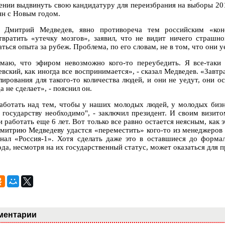
ении выдвинуть свою кандидатуру для переизбрания на выборы 2012
ян с Новым годом.
 Дмитрий Медведев, явно противореча тем российским «конс
твратить «утечку мозгов», заявил, что не видит ничего страшно
ться опыта за рубеж. Проблема, по его словам, не в том, что они у
маю, что эфиром невозможно кого-то переубедить. Я все-таки 
евский, как иногда все воспринимается», - сказал Медведев. «Завт
лирования для такого-то количества людей, и они не уедут, они ос
а не сделает», - пояснил он.
аботать над тем, чтобы у наших молодых людей, у молодых бизн
, государству необходимо", - заключил президент. И своим визито
 работать еще 6 лет. Вот только все равно остается неясным, как 
Дмитрию Медведеву удастся «переместить» кого-то из менеджеров
анал «Россия-1». Хотя сделать даже это в оставшиеся до форма
ода, несмотря на их государственный статус, может оказаться для 
ментарии