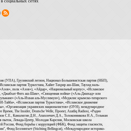
в социальных сетях
рмия (УПА), Грузинский легион, Национал-Большевистская партия (НБП),
Исламская партия Туркестана, Хайят Тахрир аш-Шам, Таухид валь-
 «Азов», полк «Азов»), «Айдар», «Национальный корпус», «Исламское
), «Джабхат Фатх аш-Шам», «Священная война» («Аль-Джихад» или
ульмане» («Аль-Ихван аль-Муслимун»), «Меджлис крымско-татарского
И-Тайба», «Исламская партия Туркестана», «Исламское движение
ры», «Организация украинских националистов» (ОУН), международное
емя, The Insider, Deutsche Welle, Проект, Azatliq Radiosi, «Радио
в С.Е., Камалягин Д.Н., Апахончич Д.А., Толоконникова Н.А., Гельман
тив пыток, Левада-Центр, Молодая Карелия, Московская школа
ей России, Фонд борьбы с коррупцией (ФБК), Фонд защиты гласности,
и", Фонд Беллингкет (Stichting Bellingcat), «Международное историко-