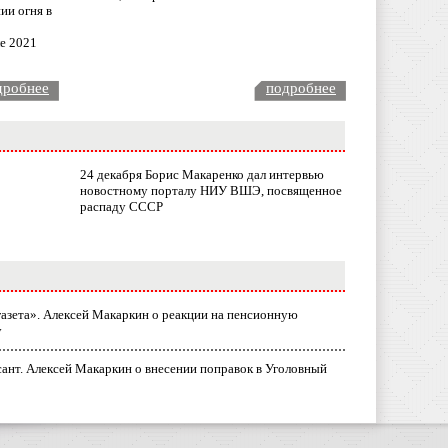
ии огня в
ле 2021
дробнее
подробнее
24 декабря Борис Макаренко дал интервью
новостному порталу НИУ ВШЭ, посвященное
распаду СССР
газета». Алексей Макаркин о реакции на пенсионную
у
ант. Алексей Макаркин о внесении поправок в Уголовный