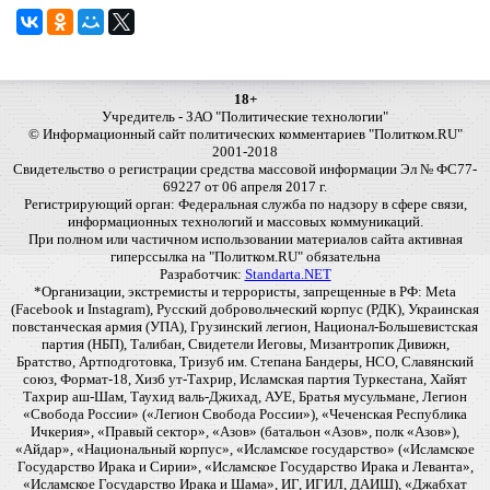
18+
Учредитель - ЗАО "Политические технологии"
© Информационный сайт политических комментариев "Политком.RU"
2001-2018
Свидетельство о регистрации средства массовой информации Эл № ФС77-
69227 от 06 апреля 2017 г.
Регистрирующий орган: Федеральная служба по надзору в сфере связи,
информационных технологий и массовых коммуникаций.
При полном или частичном использовании материалов сайта активная
гиперссылка на "Политком.RU" обязательна
Разработчик:
Standarta.NET
*Организации, экстремисты и террористы, запрещенные в РФ: Meta
(Facebook и Instagram), Русский добровольческий корпус (РДК), Украинская
повстанческая армия (УПА), Грузинский легион, Национал-Большевистская
партия (НБП), Талибан, Свидетели Иеговы, Мизантропик Дивижн,
Братство, Артподготовка, Тризуб им. Степана Бандеры, НСО, Славянский
союз, Формат-18, Хизб ут-Тахрир, Исламская партия Туркестана, Хайят
Тахрир аш-Шам, Таухид валь-Джихад, АУЕ, Братья мусульмане, Легион
«Свобода России» («Легион Свобода России»), «Чеченская Республика
Ичкерия», «Правый сектор», «Азов» (батальон «Азов», полк «Азов»),
«Айдар», «Национальный корпус», «Исламское государство» («Исламское
Государство Ирака и Сирии», «Исламское Государство Ирака и Леванта»,
«Исламское Государство Ирака и Шама», ИГ, ИГИЛ, ДАИШ), «Джабхат