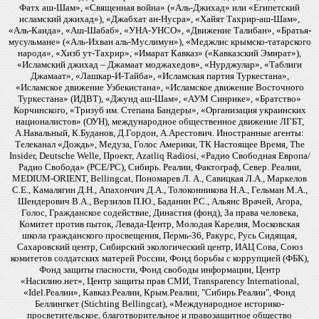
Фатх аш-Шам», «Священная война» («Аль-Джихад» или «Египетский
исламский джихад»), «Джабхат ан-Нусра», «Хайят Тахрир-аш-Шам»,
«Аль-Каида», «Аш-Шабаб», «УНА-УНСО», «Движение Талибан», «Братья-
мусульмане» («Аль-Ихван аль-Муслимун»), «Меджлис крымско-татарского
народа», «Хизб ут-Тахрир», «Имарат Кавказ» («Кавказский Эмират»),
«Исламский джихад – Джамаат моджахедов», «Нурджулар», «Таблиги
Джамаат», «Лашкар-И-Тайба», «Исламская партия Туркестана»,
«Исламское движение Узбекистана», «Исламское движение Восточного
Туркестана» (ИДВТ), «Джунд аш-Шам», «АУМ Синрике», «Братство»
Корчинского, «Тризуб им. Степана Бандеры», «Организация украинских
националистов» (ОУН), международное общественное движение ЛГБТ,
А.Навальный, К.Буданов, Д.Гордон, А.Арестович. Иностранные агенты:
Телеканал «Дождь», Медуза, Голос Америки, ТК Настоящее Время, The
Insider, Deutsche Welle, Проект, Azatliq Radiosi, «Радио Свободная Европа/
Радио Свобода» (PCE/PC), Сибирь. Реалии, Фактограф, Север. Реалии,
MEDIUM-ORIENT, Bellingcat, Пономарев Л. А., Савицкая Л.А., Маркелов
С.Е., Камалягин Д.Н., Апахончич Д.А., Толоконникова Н.А., Гельман М.А.,
Шендерович В.А., Верзилов П.Ю., Баданин Р.С., Альянс Врачей, Агора,
Голос, Гражданское содействие, Династия (фонд), За права человека,
Комитет против пыток, Левада-Центр, Молодая Карелия, Московская
школа гражданского просвещения, Пермь-36, Ракурс, Русь Сидящая,
Сахаровский центр, Сибирский экологический центр, ИАЦ Сова, Союз
комитетов солдатских матерей России, Фонд борьбы с коррупцией (ФБК),
Фонд защиты гласности, Фонд свободы информации, Центр
«Насилию.нет», Центр защиты прав СМИ, Transparency International,
«Idel.Реалии», Кавказ.Реалии, Крым.Реалии, "Сибирь.Реалии", Фонд
Беллингкет (Stichting Bellingcat), «Международное историко-
просветительское, благотворительное и правозащитное общество