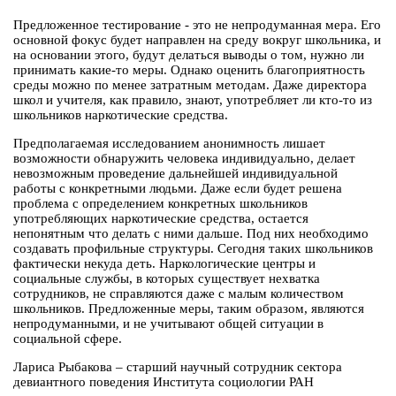
Предложенное тестирование - это не непродуманная мера. Его
основной фокус будет направлен на среду вокруг школьника, и
на основании этого, будут делаться выводы о том, нужно ли
принимать какие-то меры. Однако оценить благоприятность
среды можно по менее затратным методам. Даже директора
школ и учителя, как правило, знают, употребляет ли кто-то из
школьников наркотические средства.
Предполагаемая исследованием анонимность лишает
возможности обнаружить человека индивидуально, делает
невозможным проведение дальнейшей индивидуальной
работы с конкретными людьми. Даже если будет решена
проблема с определением конкретных школьников
употребляющих наркотические средства, остается
непонятным что делать с ними дальше. Под них необходимо
создавать профильные структуры. Сегодня таких школьников
фактически некуда деть. Наркологические центры и
социальные службы, в которых существует нехватка
сотрудников, не справляются даже с малым количеством
школьников. Предложенные меры, таким образом, являются
непродуманными, и не учитывают общей ситуации в
социальной сфере.
Лариса Рыбакова – старший научный сотрудник сектора
девиантного поведения Института социологии РАН