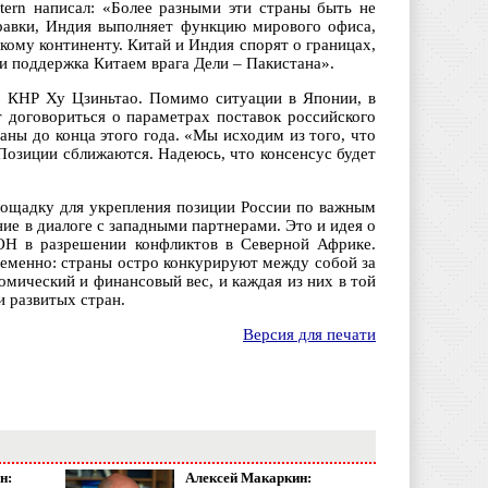
tern написал: «Более разными эти страны быть не
аправки, Индия выполняет функцию мирового офиса,
кому континенту. Китай и Индия спорят о границах,
 и поддержка Китаем врага Дели – Пакистана».
м КНР Ху Цзиньтао. Помимо ситуации в Японии, в
т договориться о параметрах поставок российского
аны до конца этого года. «Мы исходим из того, что
Позиции сближаются. Надеюсь, что консенсус будет
лощадку для укрепления позиции России по важным
е в диалоге с западными партнерами. Это и идея о
ООН в разрешении конфликтов в Северной Африке.
еменно: страны остро конкурируют между собой за
омический и финансовый вес, и каждая из них в той
и развитых стран.
Версия для печати
н:
Алексей Макаркин: