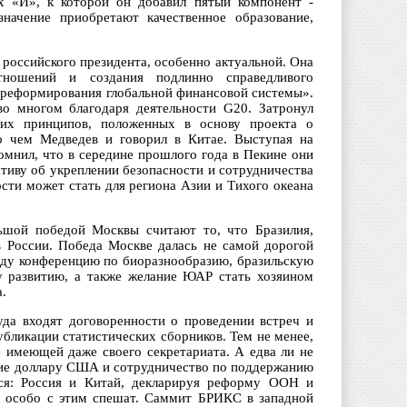
ех «И», к которой он добавил пятый компонент -
значение приобретают качественное образование,
 российского президента, особенно актуальной. Она
тношений и создания подлинно справедливого
т реформирования глобальной финансовой системы».
во многом благодаря деятельности G20. Затронул
их принципов, положенных в основу проекта о
 о чем Медведев и говорил в Китае. Выступая на
омнил, что в середине прошлого года в Пекине они
тиву об укреплении безопасности и сотрудничества
сти может стать для региона Азии и Тихого океана
ьшой победой Москвы считают то, что Бразилия,
 России. Победа Москве далась не самой дорогой
оду конференцию по биоразнообразию, бразильскую
 развитию, а также желание ЮАР стать хозяином
.
уда входят договоренности о проведении встреч и
убликации статистических сборников. Тем не менее,
 имеющей даже своего секретариата. А едва ли не
ние доллару США и сотрудничество по поддержанию
тся: Россия и Китай, декларируя реформу ООН и
е особо с этим спешат. Саммит БРИКС в западной