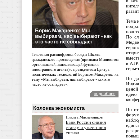
в кит
интел
развит
Тема 
подра
Борис Макаренко: Мы
полит
выбираем, нас выбирают - как
По сл
это часто не совпадает
Медве
европ
откры
Текстовая расшифровка беседы Школы
вмест
гражданского просвещения (признана Минюстом
в АТР
организацией, выполняющей функции
серье
иностранного агента) с президентом Центра
политических технологий Борисом Макаренко на
По да
тему «Мы выбираем, нас выбирают - как это
Индия
часто не совпадает».
ценой
подробнее
идею 
конфе
Колонка экономиста
По ит
форум
Никита Масленников
наблю
Банк России снизил
единс
ставку и ужесточил
резер
сигнал
повыш