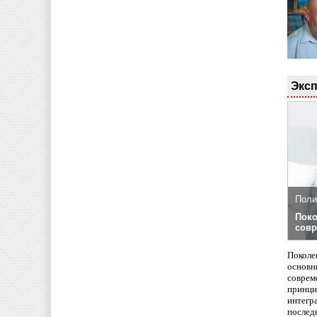
Эксп
Поли
Поко
совр
Поколе
основн
совреме
принци
интегр
послед