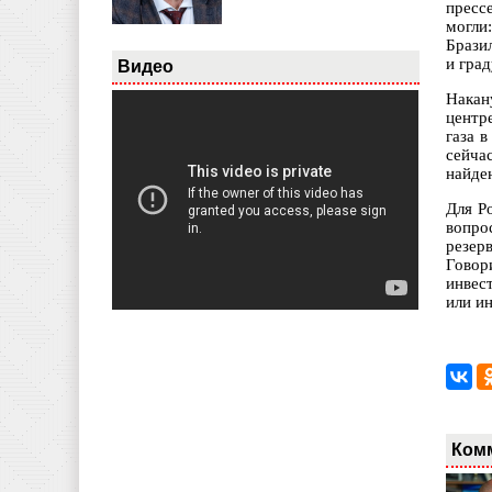
пресс
могли
Брази
и гра
Видео
Накан
центр
газа 
сейча
найден
Для Р
вопро
резер
Говор
инвес
или и
Ком