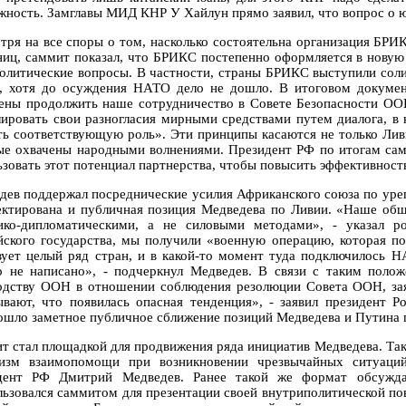
жность. Замглавы МИД КНР У Хайлун прямо заявил, что вопрос о ю
тря на все споры о том, насколько состоятельна организация БРИК
ниц, саммит показал, что БРИКС постепенно оформляется в новую
политические вопросы. В частности, страны БРИКС выступили сол
, хотя до осуждения НАТО дело не дошло. В итоговом докумен
ены продолжить наше сотрудничество в Совете Безопасности ОО
лировать свои разногласия мирными средствами путем диалога, 
ть соответствующую роль». Эти принципы касаются не только Лив
ые охвачены народными волнениями. Президент РФ по итогам сам
ьзовать этот потенциал партнерства, чтобы повысить эффективнос
дев поддержал посреднические усилия Африканского союза по уре
ектирована и публичная позиция Медведева по Ливии. «Наше общ
ико-дипломатическими, а не силовыми методами», - указал ро
йского государства, мы получили «военную операцию, которая пок
вует целый ряд стран, и в какой-то момент туда подключилось 
о не написано», - подчеркнул Медведев. В связи с таким поло
одству ООН в отношении соблюдения резолюции Совета ООН, зая
ывают, что появилась опасная тенденция», - заявил президент Р
ошло заметное публичное сближение позиций Медведева и Путина 
т стал площадкой для продвижения ряда инициатив Медведева. Та
изм взаимопомощи при возникновении чрезвычайных ситуаций
дент РФ Дмитрий Медведев. Ранее такой же формат обсужд
льзовался саммитом для презентации своей внутриполитической по