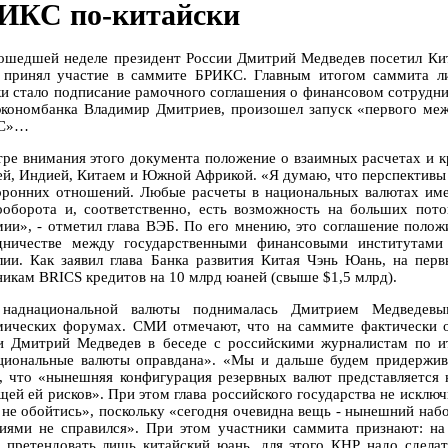
ИКС по-китайски
ошедшей неделе президент России Дмитрий Медведев посетил Кита
 принял участие в саммите БРИКС. Главным итогом саммита л
и стало подписание рамочного соглашения о финансовом сотруднич
кономбанка Владимир Дмитриев, произошел запуск «первого межп
С»…
тре внимания этого документа положение о взаимных расчетах и 
ей, Индией, Китаем и Южной Африкой. «Я думаю, что перспективы р
оронних отношений. Любые расчеты в национальных валютах име
ооборота и, соответственно, есть возможность на больших пото
мии», - отметил глава ВЭБ. По его мнению, это соглашение поло
дничестве между государственными финансовыми институтами 
лии. Как заявил глава Банка развития Китая Чэнь Юань, на пер
никам BRICS кредитов на 10 млрд юаней (свыше $1,5 млрд).
 наднациональной валюты поднималась Дмитрием Медведевы
мических форумах. СМИ отмечают, что на саммите фактически о
и Дмитрий Медведев в беседе с российскими журналистам по и
циональные валюты оправдана». «Мы и дальше будем придерживат
л, что «нынешняя конфигурация резервных валют представляется 
щей ей рисков». При этом глава российского государства не исключ
 не обойтись», поскольку «сегодня очевидна вещь - нынешний набо
иями не справился». При этом участники саммита признают: н
 претендовать лишь китайский юань, для этого КНР надо сделат