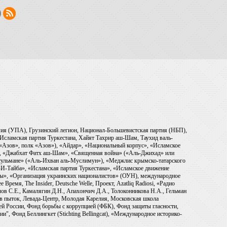
рмия (УПА), Грузинский легион, Национал-Большевистская партия (НБП),
Исламская партия Туркестана, Хайят Тахрир аш-Шам, Таухид валь-
 «Азов», полк «Азов»), «Айдар», «Национальный корпус», «Исламское
), «Джабхат Фатх аш-Шам», «Священная война» («Аль-Джихад» или
ульмане» («Аль-Ихван аль-Муслимун»), «Меджлис крымско-татарского
И-Тайба», «Исламская партия Туркестана», «Исламское движение
ры», «Организация украинских националистов» (ОУН), международное
емя, The Insider, Deutsche Welle, Проект, Azatliq Radiosi, «Радио
в С.Е., Камалягин Д.Н., Апахончич Д.А., Толоконникова Н.А., Гельман
тив пыток, Левада-Центр, Молодая Карелия, Московская школа
ей России, Фонд борьбы с коррупцией (ФБК), Фонд защиты гласности,
и", Фонд Беллингкет (Stichting Bellingcat), «Международное историко-