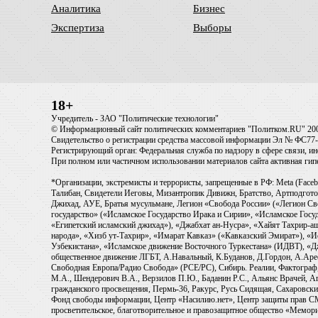
Аналитика
Бизнес
Экспертиза
Выборы
18+
Учредитель - ЗАО "Политические технологии"
© Информационный сайт политических комментариев "Политком.RU" 20
Свидетельство о регистрации средства массовой информации Эл № ФС77-6
Регистрирующий орган: Федеральная служба по надзору в сфере связи, 
При полном или частичном использовании материалов сайта активная ги
*Организации, экстремисты и террористы, запрещенные в РФ: Meta (Faceb
Талибан, Свидетели Иеговы, Мизантропик Дивижн, Братство, Артподготов
Джихад, АУЕ, Братья мусульмане, Легион «Свобода России» («Легион Св
государство» («Исламское Государство Ирака и Сирии», «Исламское Го
«Египетский исламский джихад»), «Джабхат ан-Нусра», «Хайят Тахрир
народа», «Хизб ут-Тахрир», «Имарат Кавказ» («Кавказский Эмират»), «
Узбекистана», «Исламское движение Восточного Туркестана» (ИДВТ), «
общественное движение ЛГБТ, А.Навальный, К.Буданов, Д.Гордон, А.Арест
Свободная Европа/Радио Свобода» (PCE/PC), Сибирь. Реалии, Фактограф,
М.А., Шендерович В.А., Верзилов П.Ю., Баданин Р.С., Альянс Врачей, Аг
гражданского просвещения, Пермь-36, Ракурс, Русь Сидящая, Сахаровски
Фонд свободы информации, Центр «Насилию.нет», Центр защиты прав СМИ, T
просветительское, благотворительное и правозащитное общество «Мемори