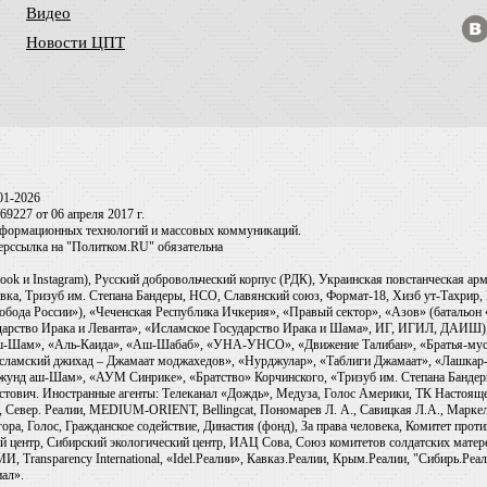
Видео
Новости ЦПТ
01-2026
9227 от 06 апреля 2017 г.
информационных технологий и массовых коммуникаций.
перссылка на "Политком.RU" обязательна
ook и Instagram), Русский добровольческий корпус (РДК), Украинская повстанческая а
ка, Тризуб им. Степана Бандеры, НСО, Славянский союз, Формат-18, Хизб ут-Тахрир, 
обода России»), «Чеченская Республика Ичкерия», «Правый сектор», «Азов» (батальон
сударство Ирака и Леванта», «Исламское Государство Ирака и Шама», ИГ, ИГИЛ, ДАИШ
-аш-Шам», «Аль-Каида», «Аш-Шабаб», «УНА-УНСО», «Движение Талибан», «Братья-мус
Исламский джихад – Джамаат моджахедов», «Нурджулар», «Таблиги Джамаат», «Лашкар-
Джунд аш-Шам», «АУМ Синрике», «Братство» Корчинского, «Тризуб им. Степана Банде
ович. Иностранные агенты: Телеканал «Дождь», Медуза, Голос Америки, ТК Настоящее Вр
 Север. Реалии, MEDIUM-ORIENT, Bellingcat, Пономарев Л. А., Савицкая Л.А., Маркело
ора, Голос, Гражданское содействие, Династия (фонд), За права человека, Комитет про
й центр, Сибирский экологический центр, ИАЦ Сова, Союз комитетов солдатских матер
ransparency International, «Idel.Реалии», Кавказ.Реалии, Крым.Реалии, "Сибирь.Реали
ал».