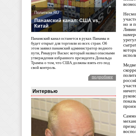
возмо
Политком.RU
Несмо
участ
Панамский канал: США vs.
но и 
Китай
Ливии
намер
Панамский канал останется в руках Панамы и
урегу
будет открыт для торговли из всех стран. Об
сыгра
этом заявил панамский администратор водного
котор
пути, Рикаурте Васкес который назвал опасными
испол
утверждения избранного президента Дональда
Трампа о том, что США должны взять его под
Медве
свой контроль.
скорр
полит
подробнее
росси
участ
Интервью
ничег
руков
показ
произ
Самми
механ
прези
воспо