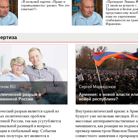
«В польской партии «Право и
«Президент Ливана 
справедливость» раскол. Что это
21 июля на встрече 
означает?»
Трампом в Белом до
представил ему все
план по укреплению
стабильности на гран
Израилем»
ертиза
тком.RU
Сергей Маркедонов
ленческий разрыв в
Армения: к новой власти или
еменной России
новой республике?
нческий разрыв является одной из
Внутриполитический кризис в Арм
ых политических проблем
бушует уже несколько месяцев. И е
нной России, так как усугубляется
массовые антиправительственные а
пиальной разницей в вопросе
начавшиеся, как реакция на подпис
ации в глобальный мир. События
премьер-министром Николом Паши
них полутора лет являются в
совместного заявления о прекращен