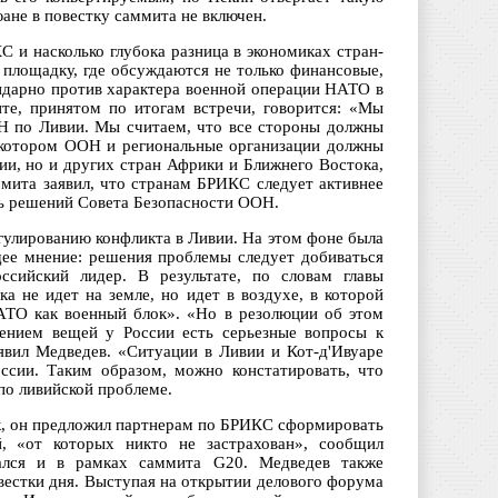
ане в повестку саммита не включен.
С и насколько глубока разница в экономиках стран-
 площадку, где обсуждаются не только финансовые,
идарно против характера военной операции НАТО в
те, принятом по итогам встречи, говорится: «Мы
Н по Ливии. Мы считаем, что все стороны должны
в котором ООН и региональные организации должны
ии, но и других стран Африки и Ближнего Востока,
мита заявил, что странам БРИКС следует активнее
ть решений Совета Безопасности ООН.
гулированию конфликта в Ливии. На этом фоне была
ее мнение: решения проблемы следует добиваться
ссийский лидер. В результате, по словам главы
а не идет на земле, но идет в воздухе, в которой
НАТО как военный блок». «Но в резолюции об этом
жением вещей у России есть серьезные вопросы к
вил Медведев. «Ситуации в Ливии и Кот-д'Ивуаре
оссии. Таким образом, можно констатировать, что
по ливийской проблеме.
к, он предложил партнерам по БРИКС сформировать
, «от которых никто не застрахован», сообщил
ался и в рамках саммита G20. Медведев также
вестки дня. Выступая на открытии делового форума