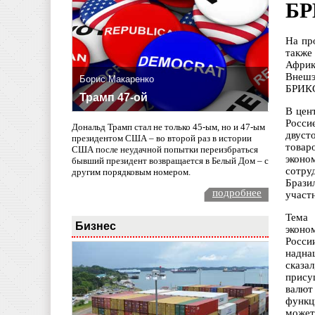
БР
На пр
также
Африк
Внешэ
Борис Макаренко
БРИК
Трамп 47-ой
В цен
Росси
Дональд Трамп стал не только 45-ым, но и 47-ым
двуст
президентом США – во второй раз в истории
товар
США после неудачной попытки переизбраться
эконо
бывший президент возвращается в Белый Дом – с
сотру
другим порядковым номером.
Брази
подробнее
участ
Тема
Бизнес
эконо
Росси
надна
сказа
прису
валют
функц
может