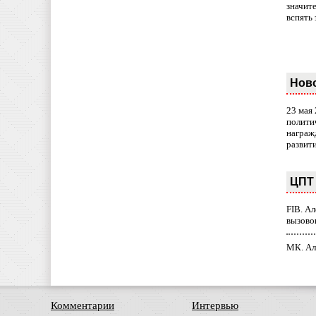
значит
вспять 
Нов
23 мая
полити
награж
развит
ЦПТ 
FIB. А
вызово
МК. Ал
Комментарии
Интервью