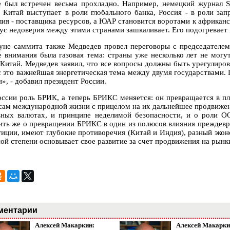
е был встречен весьма прохладно. Например, немецкий журнал S
: Китай выступает в роли глобального банка, Россия - в роли з
лия - поставщика ресурсов, а ЮАР становится воротами к африканс
дус недоверия между этими странами зашкаливает. Его подогревает
уне саммита также Медведев провел переговоры с председателе
е внимания была газовая тема: страны уже несколько лет не могу
в Китай. Медведев заявил, что все вопросы должны быть урегулиров
с это важнейшая энергетическая тема между двумя государствами. 
», - добавил президент России.
оссии роль БРИК, а теперь БРИКС меняется: он превращается в п
сам международной жизни с прицелом на их дальнейшее продвижени
вных валютах, и принципе неделимой безопасности, и о роли 
ить же о превращении БРИКС в один из полюсов влияния преждевр
тиции, имеют глубокие противоречия (Китай и Индия), разный экон
ной степени основывает свое развитие за счет продвижения на рынк
ментарии
Алексей Макаркин:
Алексей Макарки