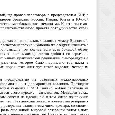
й, где провел переговоры с председателем КНР, а
идеров Бразилии, России, Индии, Китая и Южной
естве межбанковского механизма. Как заявил глава
равительственного проекта сотрудничества стран
кредитах в национальных валютах между Бразилией,
асчетов неплохие и конечно же следует начинать с
ют смысл в том случае, если есть большой объем
ках за счет взаиморасчетов добиваться серьезной
жит начало практической реализации меморандума о
развития, которое было подписано год назад в
вых порах этот институт готов выделять четверым
м неоднократно на различных международных
формилась антидолларовская коалиция. Президент
тогам саммита БРИКС заявил: «Идея перехода на
ься этого курса», - заметил он. Медведев также
нам совсем не идеальной, в том числе по причине
ил, что «без дополнительного количества резервных
р резервных валют, в том числе доллара, со своими
а роль еще одной мировой резервной валюты пока
ь его конвертируемым, но Пекин отвергает такую