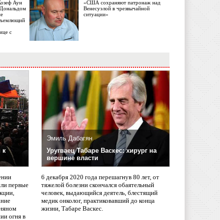
Жозеф Аун
«США сохраняют патронаж над
с Дональдом
Венесуэлой в чрезвычайной
ме
ситуации»
объемлющий
ице с
Эмиль Дабагян
 к
Уругваец Табаре Васкес: хирург на
вершине власти
ении
6 декабря 2020 года перешагнув 80 лет, от
сли первые
тяжелой болезни скончался обаятельный
кции,
человек, выдающийся деятель, блестящий
ание
медик онколог, практиковавший до конца
няном
жизни, Табаре Васкес.
ии огня в