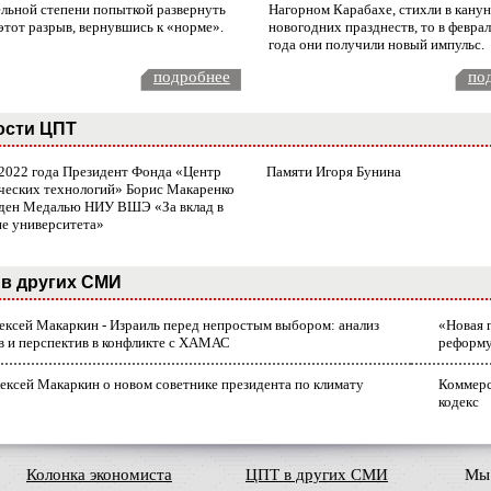
ельной степени попыткой развернуть
Нагорном Карабахе, стихли в канун
этот разрыв, вернувшись к «норме».
новогодних празднеств, то в февра
года они получили новый импульс.
подробнее
по
ости ЦПТ
 2022 года Президент Фонда «Центр
Памяти Игоря Бунина
ческих технологий» Борис Макаренко
ден Медалью НИУ ВШЭ «За вклад в
ие университета»
в других СМИ
лексей Макаркин - Израиль перед непростым выбором: анализ
«Новая 
в и перспектив в конфликте с ХАМАС
реформ
ексей Макаркин о новом советнике президента по климату
Коммерс
кодекс
Колонка экономиста
ЦПТ в других СМИ
Мы 