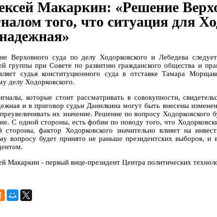
ексей Макаркин: «Решение Верхо
гналом того, что ситуация для Х
знадежная»
ие Верховного суда по делу Ходорковского и Лебедева следует
ей группы при Совете по развитию гражданского общества и пра
авляет судья конституционного суда в отставке Тамара Морщак
му делу Ходорковского.
игналы, которые стоит рассматривать в совокупности, свидетель
дежная и в приговор судьи Данилкина могут быть внесены изменен
 преувеличивать их значение. Решение по вопросу Ходорковского б
ие. С одной стороны, есть фобии по поводу того, что Ходорковски
й стороны, фактор Ходорковского значительно влияет на инвес
му вопросу будет принято не раньше президентских выборов, и в
дентом.
ей Макаркин - первый вице-президент Центра политических технол