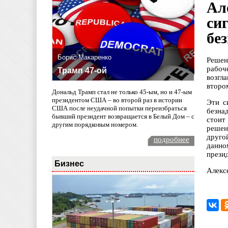
Ал
си
бе
Борис Макаренко
Решен
рабоч
Трамп 47-ой
возгл
второ
Дональд Трамп стал не только 45-ым, но и 47-ым
президентом США – во второй раз в истории
Эти с
США после неудачной попытки переизбраться
безна
бывший президент возвращается в Белый Дом – с
стоит
другим порядковым номером.
решен
друго
подробнее
данно
прези
Бизнес
Алекс