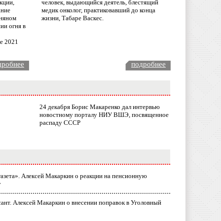
кции,
человек, выдающийся деятель, блестящий
ание
медик онколог, практиковавший до конца
няном
жизни, Табаре Васкес.
ии огня в
ле 2021
дробнее
подробнее
24 декабря Борис Макаренко дал интервью
новостному порталу НИУ ВШЭ, посвященное
распаду СССР
газета». Алексей Макаркин о реакции на пенсионную
у
ант. Алексей Макаркин о внесении поправок в Уголовный