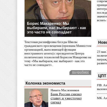
совреме
принци
интегр
послед
значит
вспять 
Борис Макаренко: Мы
выбираем, нас выбирают - как
это часто не совпадает
Текстовая расшифровка беседы Школы
Нов
гражданского просвещения (признана Минюстом
организацией, выполняющей функции
23 мая
иностранного агента) с президентом Центра
полити
политических технологий Борисом Макаренко на
награж
тему «Мы выбираем, нас выбирают - как это
развит
часто не совпадает».
подробнее
ЦПТ 
Колонка экономиста
FIB. А
вызово
Никита Масленников
Банк России снизил
МК. Ал
ставку и ужесточил
сигнал