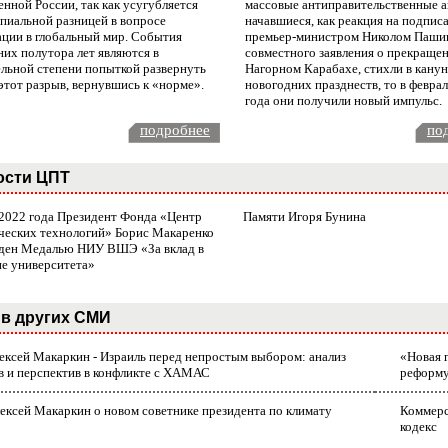
нной России, так как усугубляется
массовые антиправительственные а
пиальной разницей в вопросе
начавшиеся, как реакция на подпис
ации в глобальный мир. События
премьер-министром Николом Паши
них полутора лет являются в
совместного заявления о прекращен
ельной степени попыткой развернуть
Нагорном Карабахе, стихли в канун
этот разрыв, вернувшись к «норме».
новогодних празднеств, то в февра
года они получили новый импульс.
подробнее
по
ости ЦПТ
 2022 года Президент Фонда «Центр
Памяти Игоря Бунина
ческих технологий» Борис Макаренко
ден Медалью НИУ ВШЭ «За вклад в
ие университета»
в других СМИ
лексей Макаркин - Израиль перед непростым выбором: анализ
«Новая 
в и перспектив в конфликте с ХАМАС
реформ
ексей Макаркин о новом советнике президента по климату
Коммерс
кодекс