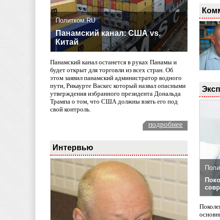
Ком
Политком.RU
Панамский канал: США vs.
Китай
Панамский канал останется в руках Панамы и
будет открыт для торговли из всех стран. Об
этом заявил панамский администратор водного
пути, Рикаурте Васкес который назвал опасными
Эксп
утверждения избранного президента Дональда
Трампа о том, что США должны взять его под
свой контроль.
подробнее
Интервью
Поли
Поко
совр
Поколе
основн