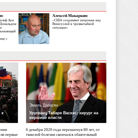
н:
Алексей Макаркин:
Жозеф Аун
«США сохраняют патронаж над
с Дональдом
Венесуэлой в чрезвычайной
ме
ситуации»
объемлющий
ице с
Эмиль Дабагян
 к
Уругваец Табаре Васкес: хирург на
вершине власти
ении
6 декабря 2020 года перешагнув 80 лет, от
сли первые
тяжелой болезни скончался обаятельный