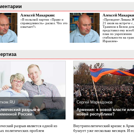
ментарии
Алексей Макаркин:
Алексей Макарки
«В польской партии «Право и
«Президент Ливана 
справедливость» раскол. Что это
21 июля на встрече 
означает?»
Трампом в Белом до
представил ему все
план по укреплению
стабильности на гран
Израилем»
ертиза
тком.RU
Сергей Маркедонов
ленческий разрыв в
Армения: к новой власти или
еменной России
новой республике?
нческий разрыв является одной из
Внутриполитический кризис в Арм
ых политических проблем
бушует уже несколько месяцев. И е