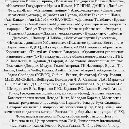
Государство Ирака и Сирии», «Исламское Государство Ирака и Леванта»,
«Исламское Государство Ирака и Шама», ИГ, ИГИЛ, ДАИШ), «Джабхат
Фатх аш-Шам», «Священная война» («Аль-Джихад» или «Египетский
исламский джихад»), «Джабхат ан-Нусра», «Хайят Тахрир-аш-Шам»,
«Аль-Каида», «Аш-Шабаб», «УНА-УНСО», «Движение Талибан», «Братья-
мусульмане» («Аль-Ихван аль-Муслимун»), «Меджлис крымско-татарского
народа», «Хизб ут-Тахрир», «Имарат Кавказ» («Кавказский Эмират»),
«Исламский джихад – Джамаат моджахедов», «Нурджулар», «Таблиги
Джамаат», «Лашкар-И-Тайба», «Исламская партия Туркестана»,
«Исламское движение Узбекистана», «Исламское движение Восточного
Туркестана» (ИДВТ), «Джунд аш-Шам», «АУМ Синрике», «Братство»
Корчинского, «Тризуб им. Степана Бандеры», «Организация украинских
националистов» (ОУН), международное общественное движение ЛГБТ,
А.Навальный, К.Буданов, Д.Гордон, А.Арестович. Иностранные агенты:
Телеканал «Дождь», Медуза, Голос Америки, ТК Настоящее Время, The
Insider, Deutsche Welle, Проект, Azatliq Radiosi, «Радио Свободная Европа/
Радио Свобода» (PCE/PC), Сибирь. Реалии, Фактограф, Север. Реалии,
MEDIUM-ORIENT, Bellingcat, Пономарев Л. А., Савицкая Л.А., Маркелов
С.Е., Камалягин Д.Н., Апахончич Д.А., Толоконникова Н.А., Гельман М.А.,
Шендерович В.А., Верзилов П.Ю., Баданин Р.С., Альянс Врачей, Агора,
Голос, Гражданское содействие, Династия (фонд), За права человека,
Комитет против пыток, Левада-Центр, Молодая Карелия, Московская
школа гражданского просвещения, Пермь-36, Ракурс, Русь Сидящая,
Сахаровский центр, Сибирский экологический центр, ИАЦ Сова, Союз
комитетов солдатских матерей России, Фонд борьбы с коррупцией (ФБК),
Фонд защиты гласности, Фонд свободы информации, Центр
«Насилию.нет», Центр защиты прав СМИ, Transparency International,
«Idel.Реалии», Кавказ.Реалии, Крым.Реалии, "Сибирь.Реалии", Фонд