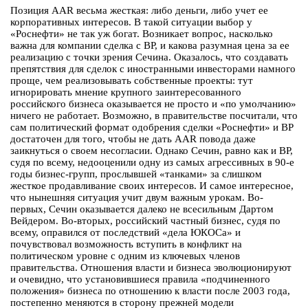
Позиция AAR весьма жесткая: либо деньги, либо учет ее
корпоративных интересов. В такой ситуации выбор у
«Роснефти» не так уж богат. Возникает вопрос, насколько
важна для компании сделка с BP, и какова разумная цена за ее
реализацию с точки зрения Сечина. Оказалось, что создавать
препятствия для сделок с иностранными инвесторами намного
проще, чем реализовывать собственные проекты: тут
игнорировать мнение крупного заинтересованного
российского бизнеса оказывается не просто и «по умолчанию»
ничего не работает. Возможно, в правительстве посчитали, что
сам политический формат одобрения сделки «Роснефти» и BP
достаточен для того, чтобы не дать AAR повода даже
заикнуться о своем несогласии. Однако Сечин, равно как и BP,
судя по всему, недооценили одну из самых агрессивных в 90-е
годы бизнес-групп, прослывшей «танками» за слишком
жесткое продавливание своих интересов. И самое интересное,
что нынешняя ситуация учит двум важным урокам. Во-
первых, Сечин оказывается далеко не всесильным Дартом
Вейдером. Во-вторых, российский частный бизнес, судя по
всему, оправился от последствий «дела ЮКОСа» и
почувствовал возможность вступить в конфликт на
политическом уровне с одним из ключевых членов
правительства. Отношения власти и бизнеса эволюционируют
и очевидно, что установившиеся правила «подчиненного
положения» бизнеса по отношению к власти после 2003 года,
постепенно меняются в сторону прежней модели