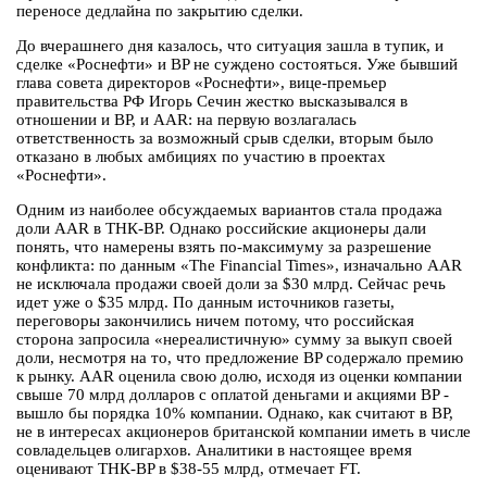
переносе дедлайна по закрытию сделки.
До вчерашнего дня казалось, что ситуация зашла в тупик, и
сделке «Роснефти» и BP не суждено состояться. Уже бывший
глава совета директоров «Роснефти», вице-премьер
правительства РФ Игорь Сечин жестко высказывался в
отношении и BP, и AAR: на первую возлагалась
ответственность за возможный срыв сделки, вторым было
отказано в любых амбициях по участию в проектах
«Роснефти».
Одним из наиболее обсуждаемых вариантов стала продажа
доли AAR в ТНК-BP. Однако российские акционеры дали
понять, что намерены взять по-максимуму за разрешение
конфликта: по данным «The Financial Times», изначально AAR
не исключала продажи своей доли за $30 млрд. Сейчас речь
идет уже о $35 млрд. По данным источников газеты,
переговоры закончились ничем потому, что российская
сторона запросила «нереалистичную» сумму за выкуп своей
доли, несмотря на то, что предложение BP содержало премию
к рынку. AAR оценила свою долю, исходя из оценки компании
свыше 70 млрд долларов с оплатой деньгами и акциями BP -
вышло бы порядка 10% компании. Однако, как считают в BP,
не в интересах акционеров британской компании иметь в числе
совладельцев олигархов. Аналитики в настоящее время
оценивают ТНК-BP в $38-55 млрд, отмечает FT.