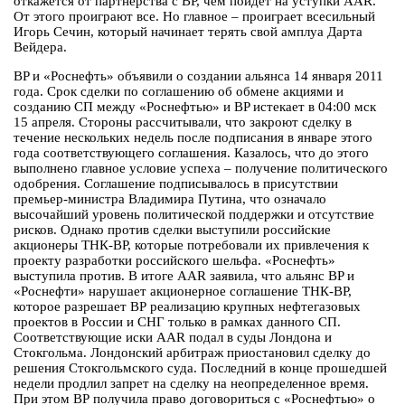
откажется от партнерства с BP, чем пойдет на уступки AAR.
От этого проиграют все. Но главное – проиграет всесильный
Игорь Сечин, который начинает терять свой амплуа Дарта
Вейдера.
BP и «Роснефть» объявили о создании альянса 14 января 2011
года. Срок сделки по соглашению об обмене акциями и
созданию СП между «Роснефтью» и BP истекает в 04:00 мск
15 апреля. Стороны рассчитывали, что закроют сделку в
течение нескольких недель после подписания в январе этого
года соответствующего соглашения. Казалось, что до этого
выполнено главное условие успеха – получение политического
одобрения. Соглашение подписывалось в присутствии
премьер-министра Владимира Путина, что означало
высочайший уровень политической поддержки и отсутствие
рисков. Однако против сделки выступили российские
акционеры ТНК-BP, которые потребовали их привлечения к
проекту разработки российского шельфа. «Роснефть»
выступила против. В итоге AAR заявила, что альянс BP и
«Роснефти» нарушает акционерное соглашение ТНК-ВР,
которое разрешает ВР реализацию крупных нефтегазовых
проектов в России и СНГ только в рамках данного СП.
Соответствующие иски AAR подал в суды Лондона и
Стокгольма. Лондонский арбитраж приостановил сделку до
решения Стокгольмского суда. Последний в конце прошедшей
недели продлил запрет на сделку на неопределенное время.
При этом ВР получила право договориться с «Роснефтью» о