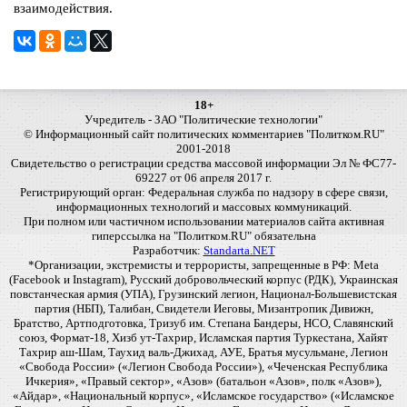
взаимодействия.
18+
Учредитель - ЗАО "Политические технологии"
© Информационный сайт политических комментариев "Политком.RU"
2001-2018
Свидетельство о регистрации средства массовой информации Эл № ФС77-
69227 от 06 апреля 2017 г.
Регистрирующий орган: Федеральная служба по надзору в сфере связи,
информационных технологий и массовых коммуникаций.
При полном или частичном использовании материалов сайта активная
гиперссылка на "Политком.RU" обязательна
Разработчик:
Standarta.NET
*Организации, экстремисты и террористы, запрещенные в РФ: Meta
(Facebook и Instagram), Русский добровольческий корпус (РДК), Украинская
повстанческая армия (УПА), Грузинский легион, Национал-Большевистская
партия (НБП), Талибан, Свидетели Иеговы, Мизантропик Дивижн,
Братство, Артподготовка, Тризуб им. Степана Бандеры, НСО, Славянский
союз, Формат-18, Хизб ут-Тахрир, Исламская партия Туркестана, Хайят
Тахрир аш-Шам, Таухид валь-Джихад, АУЕ, Братья мусульмане, Легион
«Свобода России» («Легион Свобода России»), «Чеченская Республика
Ичкерия», «Правый сектор», «Азов» (батальон «Азов», полк «Азов»),
«Айдар», «Национальный корпус», «Исламское государство» («Исламское