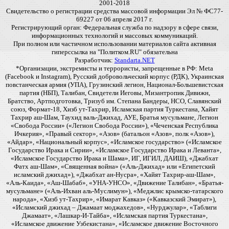
2001-2018
Свидетельство о регистрации средства массовой информации Эл № ФС77-
69227 от 06 апреля 2017 г.
Регистрирующий орган: Федеральная служба по надзору в сфере связи,
информационных технологий и массовых коммуникаций.
При полном или частичном использовании материалов сайта активная
гиперссылка на "Политком.RU" обязательна
Разработчик:
Standarta.NET
*Организации, экстремисты и террористы, запрещенные в РФ: Meta
(Facebook и Instagram), Русский добровольческий корпус (РДК), Украинская
повстанческая армия (УПА), Грузинский легион, Национал-Большевистская
партия (НБП), Талибан, Свидетели Иеговы, Мизантропик Дивижн,
Братство, Артподготовка, Тризуб им. Степана Бандеры, НСО, Славянский
союз, Формат-18, Хизб ут-Тахрир, Исламская партия Туркестана, Хайят
Тахрир аш-Шам, Таухид валь-Джихад, АУЕ, Братья мусульмане, Легион
«Свобода России» («Легион Свобода России»), «Чеченская Республика
Ичкерия», «Правый сектор», «Азов» (батальон «Азов», полк «Азов»),
«Айдар», «Национальный корпус», «Исламское государство» («Исламское
Государство Ирака и Сирии», «Исламское Государство Ирака и Леванта»,
«Исламское Государство Ирака и Шама», ИГ, ИГИЛ, ДАИШ), «Джабхат
Фатх аш-Шам», «Священная война» («Аль-Джихад» или «Египетский
исламский джихад»), «Джабхат ан-Нусра», «Хайят Тахрир-аш-Шам»,
«Аль-Каида», «Аш-Шабаб», «УНА-УНСО», «Движение Талибан», «Братья-
мусульмане» («Аль-Ихван аль-Муслимун»), «Меджлис крымско-татарского
народа», «Хизб ут-Тахрир», «Имарат Кавказ» («Кавказский Эмират»),
«Исламский джихад – Джамаат моджахедов», «Нурджулар», «Таблиги
Джамаат», «Лашкар-И-Тайба», «Исламская партия Туркестана»,
«Исламское движение Узбекистана», «Исламское движение Восточного