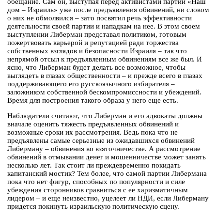
обещание. Сам он, выступая перед активистами партии «Наш
дом – Израиль» уже после предъявления обвинений, ни словом
о них не обмолвился – зато посвятил речь эффективности
деятельности своей партии и нападкам на нее. В этом своем
выступлении Либерман представал политиком, готовым
пожертвовать карьерой и репутацией ради торжества
собственных взглядов и безопасности Израиля – так что
непрямой отсыл к предъявленным обвинениям все же был. И
ясно, что Либерман будет делать все возможное, чтобы
выглядеть в глазах общественности – и прежде всего в глазах
поддерживающего его русскоязычного избирателя –
заложником собственной бескомпромиссности и убеждений.
Время для построения такого образа у него еще есть.
Наблюдатели считают, что Либерман и его адвокаты должны
вначале оценить тяжесть предъявленных обвинений и
возможные сроки их рассмотрения. Ведь пока что не
предъявлены самые серьезные из ожидавшихся обвинений
Либерману – обвинения во взяточничестве. А рассмотрение
обвинений в отмывании денег и мошенничестве может занять
несколько лет. Так стоит ли преждевременно покидать
капитанский мостик? Тем более, что самой партии Либермана
пока что нет фигур, способных по популярности и силе
убеждения сторонников сравниться с ее харизматичным
лидером – и еще неизвестно, уцелеет ли НДИ, если Либерману
придется покинуть израильскую политическую сцену.