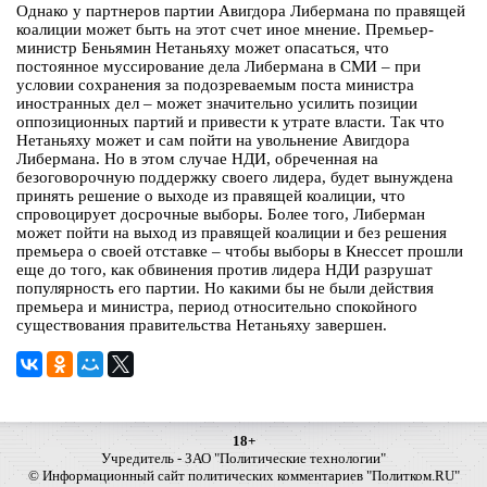
Однако у партнеров партии Авигдора Либермана по правящей
коалиции может быть на этот счет иное мнение. Премьер-
министр Беньямин Нетаньяху может опасаться, что
постоянное муссирование дела Либермана в СМИ – при
условии сохранения за подозреваемым поста министра
иностранных дел – может значительно усилить позиции
оппозиционных партий и привести к утрате власти. Так что
Нетаньяху может и сам пойти на увольнение Авигдора
Либермана. Но в этом случае НДИ, обреченная на
безоговорочную поддержку своего лидера, будет вынуждена
принять решение о выходе из правящей коалиции, что
спровоцирует досрочные выборы. Более того, Либерман
может пойти на выход из правящей коалиции и без решения
премьера о своей отставке – чтобы выборы в Кнессет прошли
еще до того, как обвинения против лидера НДИ разрушат
популярность его партии. Но какими бы не были действия
премьера и министра, период относительно спокойного
существования правительства Нетаньяху завершен.
18+
Учредитель - ЗАО "Политические технологии"
© Информационный сайт политических комментариев "Политком.RU"