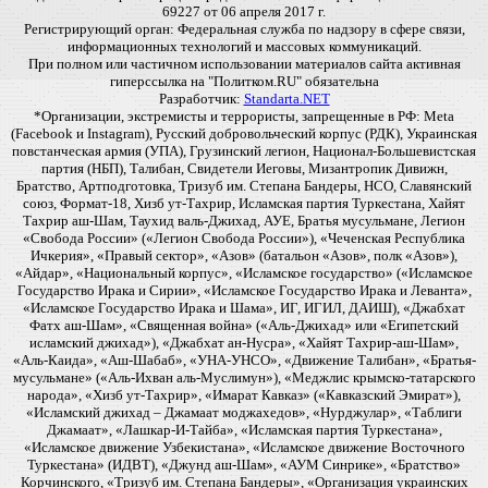
69227 от 06 апреля 2017 г.
Регистрирующий орган: Федеральная служба по надзору в сфере связи,
информационных технологий и массовых коммуникаций.
При полном или частичном использовании материалов сайта активная
гиперссылка на "Политком.RU" обязательна
Разработчик:
Standarta.NET
*Организации, экстремисты и террористы, запрещенные в РФ: Meta
(Facebook и Instagram), Русский добровольческий корпус (РДК), Украинская
повстанческая армия (УПА), Грузинский легион, Национал-Большевистская
партия (НБП), Талибан, Свидетели Иеговы, Мизантропик Дивижн,
Братство, Артподготовка, Тризуб им. Степана Бандеры, НСО, Славянский
союз, Формат-18, Хизб ут-Тахрир, Исламская партия Туркестана, Хайят
Тахрир аш-Шам, Таухид валь-Джихад, АУЕ, Братья мусульмане, Легион
«Свобода России» («Легион Свобода России»), «Чеченская Республика
Ичкерия», «Правый сектор», «Азов» (батальон «Азов», полк «Азов»),
«Айдар», «Национальный корпус», «Исламское государство» («Исламское
Государство Ирака и Сирии», «Исламское Государство Ирака и Леванта»,
«Исламское Государство Ирака и Шама», ИГ, ИГИЛ, ДАИШ), «Джабхат
Фатх аш-Шам», «Священная война» («Аль-Джихад» или «Египетский
исламский джихад»), «Джабхат ан-Нусра», «Хайят Тахрир-аш-Шам»,
«Аль-Каида», «Аш-Шабаб», «УНА-УНСО», «Движение Талибан», «Братья-
мусульмане» («Аль-Ихван аль-Муслимун»), «Меджлис крымско-татарского
народа», «Хизб ут-Тахрир», «Имарат Кавказ» («Кавказский Эмират»),
«Исламский джихад – Джамаат моджахедов», «Нурджулар», «Таблиги
Джамаат», «Лашкар-И-Тайба», «Исламская партия Туркестана»,
«Исламское движение Узбекистана», «Исламское движение Восточного
Туркестана» (ИДВТ), «Джунд аш-Шам», «АУМ Синрике», «Братство»
Корчинского, «Тризуб им. Степана Бандеры», «Организация украинских