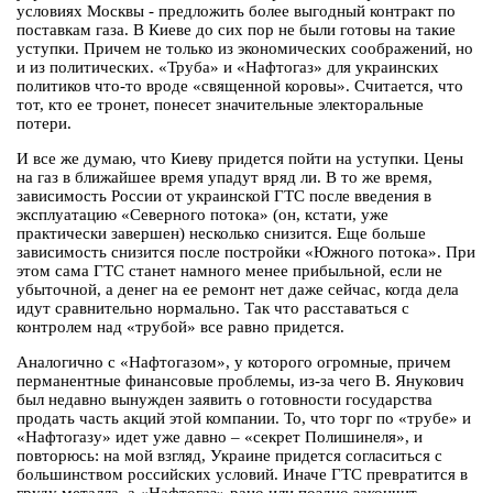
условиях Москвы - предложить более выгодный контракт по
поставкам газа. В Киеве до сих пор не были готовы на такие
уступки. Причем не только из экономических соображений, но
и из политических. «Труба» и «Нафтогаз» для украинских
политиков что-то вроде «священной коровы». Считается, что
тот, кто ее тронет, понесет значительные электоральные
потери.
И все же думаю, что Киеву придется пойти на уступки. Цены
на газ в ближайшее время упадут вряд ли. В то же время,
зависимость России от украинской ГТС после введения в
эксплуатацию «Северного потока» (он, кстати, уже
практически завершен) несколько снизится. Еще больше
зависимость снизится после постройки «Южного потока». При
этом сама ГТС станет намного менее прибыльной, если не
убыточной, а денег на ее ремонт нет даже сейчас, когда дела
идут сравнительно нормально. Так что расставаться с
контролем над «трубой» все равно придется.
Аналогично с «Нафтогазом», у которого огромные, причем
перманентные финансовые проблемы, из-за чего В. Янукович
был недавно вынужден заявить о готовности государства
продать часть акций этой компании. То, что торг по «трубе» и
«Нафтогазу» идет уже давно – «секрет Полишинеля», и
повторюсь: на мой взгляд, Украине придется согласиться с
большинством российских условий. Иначе ГТС превратится в