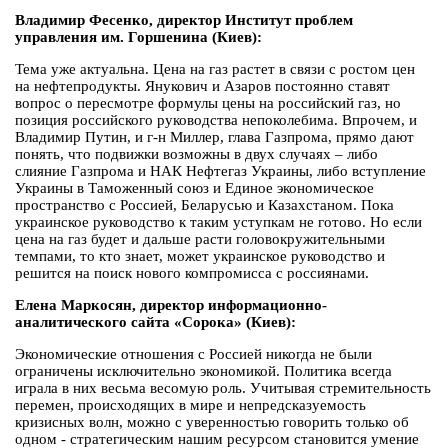
Владимир Фесенко, директор Институт проблем
управления им. Горшенина (Киев):
Тема уже актуальна. Цена на газ растет в связи с ростом цен
на нефтепродукты. Янукович и Азаров постоянно ставят
вопрос о пересмотре формулы цены на российский газ, но
позиция российского руководства непоколебима. Впрочем, и
Владимир Путин, и г-н Миллер, глава Газпрома, прямо дают
понять, что подвижки возможны в двух случаях – либо
слияние Газпрома и НАК Нефтегаз Украины, либо вступление
Украины в Таможенный союз и Единое экономическое
пространство с Россией, Беларусью и Казахстаном. Пока
украинское руководство к таким уступкам не готово. Но если
цена на газ будет и дальше расти головокружительными
темпами, то кто знает, может украинское руководство и
решится на поиск нового компромисса с россиянами.
Елена Маркосян, директор информационно-
аналитического сайта «Сорока» (Киев):
Экономические отношения с Россией никогда не были
ограничены исключительно экономикой. Политика всегда
играла в них весьма весомую роль. Учитывая стремительность
перемен, происходящих в мире и непредсказуемость
кризисных волн, можно с уверенностью говорить только об
одном - стратегическим нашим ресурсом становится умение