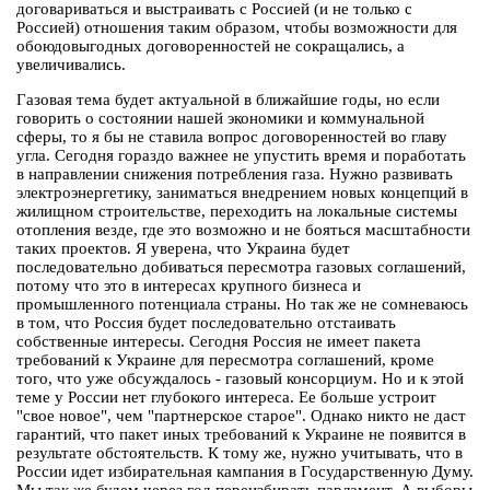
договариваться и выстраивать с Россией (и не только с
Россией) отношения таким образом, чтобы возможности для
обоюдовыгодных договоренностей не сокращались, а
увеличивались.
Газовая тема будет актуальной в ближайшие годы, но если
говорить о состоянии нашей экономики и коммунальной
сферы, то я бы не ставила вопрос договоренностей во главу
угла. Сегодня гораздо важнее не упустить время и поработать
в направлении снижения потребления газа. Нужно развивать
электроэнергетику, заниматься внедрением новых концепций в
жилищном строительстве, переходить на локальные системы
отопления везде, где это возможно и не бояться масштабности
таких проектов. Я уверена, что Украина будет
последовательно добиваться пересмотра газовых соглашений,
потому что это в интересах крупного бизнеса и
промышленного потенциала страны. Но так же не сомневаюсь
в том, что Россия будет последовательно отстаивать
собственные интересы. Сегодня Россия не имеет пакета
требований к Украине для пересмотра соглашений, кроме
того, что уже обсуждалось - газовый консорциум. Но и к этой
теме у России нет глубокого интереса. Ее больше устроит
"свое новое", чем "партнерское старое". Однако никто не даст
гарантий, что пакет иных требований к Украине не появится в
результате обстоятельств. К тому же, нужно учитывать, что в
России идет избирательная кампания в Государственную Думу.