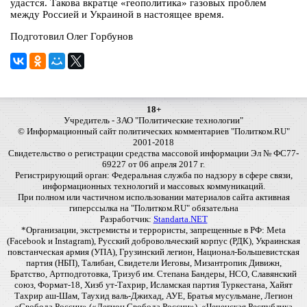
удастся. Такова вкратце «геополитика» газовых проблем
между Россией и Украиной в настоящее время.
Подготовил Олег Горбунов
18+
Учредитель - ЗАО "Политические технологии"
© Информационный сайт политических комментариев "Политком.RU"
2001-2018
Свидетельство о регистрации средства массовой информации Эл № ФС77-
69227 от 06 апреля 2017 г.
Регистрирующий орган: Федеральная служба по надзору в сфере связи,
информационных технологий и массовых коммуникаций.
При полном или частичном использовании материалов сайта активная
гиперссылка на "Политком.RU" обязательна
Разработчик:
Standarta.NET
*Организации, экстремисты и террористы, запрещенные в РФ: Meta
(Facebook и Instagram), Русский добровольческий корпус (РДК), Украинская
повстанческая армия (УПА), Грузинский легион, Национал-Большевистская
партия (НБП), Талибан, Свидетели Иеговы, Мизантропик Дивижн,
Братство, Артподготовка, Тризуб им. Степана Бандеры, НСО, Славянский
союз, Формат-18, Хизб ут-Тахрир, Исламская партия Туркестана, Хайят
Тахрир аш-Шам, Таухид валь-Джихад, АУЕ, Братья мусульмане, Легион
«Свобода России» («Легион Свобода России»), «Чеченская Республика