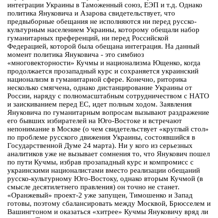
интеграции Украины в Таможенный союз, ЕЭП и т.д. Однако
политика Януковича и Азарова свидетельствует, что
предвыборные обещания не исполняются ни перед русско-
культурным населением Украины, которому обещали набор
гуманитарных преференций, ни перед Российской
Федерацией, которой была обещана интеграция. На данный
момент политика Януковича - это симбиоз
«многовекторности» Кучмы и национализма Ющенко, когда
продолжается прозападный курс и сохраняется украинский
национализм в гуманитарной сфере. Конечно, риторика
несколько смягчена, однако дистанцирование Украины от
России, наряду с полномасштабным сотрудничеством с НАТО
и заискиванием перед ЕС, идет полным ходом. Заявления
Януковича по гуманитарным вопросам вызывают раздражение
его бывших избирателей на Юго-Востоке и встречают
непонимание в Москве (о чем свидетельствует «круглый стол»
по проблеме русского движения Украины, состоявшийся в
Государственной Думе 24 марта). Ни у кого из серьезных
аналитиков уже не вызывает сомнения то, что Янукович пошел
по пути Кучмы, избрав прозападный курс и компромисс с
украинскими националистами вместо реализации обещаний
русско-культурному Юго-Востоку, однако вторым Кучмой (в
смысле десятилетнего правления) он точно не станет.
«Оранжевый» проект-2 уже запущен, Тимошенко и Запад
готовы, поэтому сбалансировать между Москвой, Брюсселем и
Вашингтоном и оказаться «хитрее» Кучмы Януковичу вряд ли