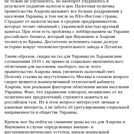
не только не улучшилось, но наоборот ухудшилось в
результате поднятия налогов и цен. Налоговая политика
правительства Азарова вызывает все больше раздражения у
населения Украины, в том числе на Юго-Востоке страны.
Страдают от налогов малые и средние предприниматели,
которых теснит связанный с украинской властью крупный
капитал. При этом есть проблемы с лоббированием на Украине
российского бизнеса, который при Януковиче и Азарове
теснится из Крыма. Достаточно вспомнить также долгую
историю вокруг тепловозостроительного завода в Луганске.
Таким образом, скидка на газ для Украины по Харьковским
соглашениям 2010 г. не принесла социально-экономического
облегчения для населения, наоборот, после этого
правительство Азарова лишь увеличило налоговый гнет.
Поэтому ссылки на неуступчивость Москвы в газовом вопросе
скорее являются манипулятивной технологией кабинета
Азарова, чем реальным фактором облегчения жизни населения
Украины. Факт, что украинские олигархи, независимо от их
политических предпочтений, стремятся нажиться на
российском газе. Их в этом вопросе интересуют личные и
клановые интересы, а не забота об урегулировании социальной
напряженности в обществе Украины.
Кремль мог бы пойти на снижение цены на газ для Азарова и
Януковича в случае определенных внешне- и
внутреннеполитических уступок, начала нормальной