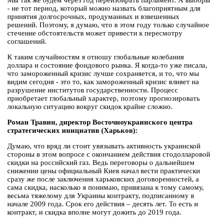
Мы так же будем через год переизбирать парламент. А выборы
- не тот период, который можно назвать благоприятным для
принятия долгосрочных, продуманных и взвешенных
решений. Поэтому, я думаю, что в этом году только случайное
стечение обстоятельств может привести к пересмотру
соглашений.
К таким случайностям я отношу глобальные колебания
доллара и состояние фондового рынка. Я когда-то уже писала,
что замороженный кризис лучше сохраняется, и то, что мы
видим сегодня - это то, как замороженный кризис влияет на
разрушение институтов государственности. Процесс
приобретает глобальный характер, поэтому прогнозировать
локальную ситуацию вокруг скидок крайне сложно.
Роман Травин, директор Восточноукраинского центра
стратегических инициатив (Харьков):
Думаю, что вряд ли стоит увязывать активность украинской
стороны в этом вопросе с окончанием действия стодолларовой
скидки на российский газ. Ведь переговоры о дальнейшем
снижении цены официальный Киев начал вести практически
сразу же после заключения харьковских договоренностей, а
сама скидка, насколько я понимаю, привязана к тому самому,
весьма тяжелому для Украины контракту, подписанному в
начале 2009 года. Срок его действия – десять лет. То есть и
контракт, и скидка вполне могут дожить до 2019 года.