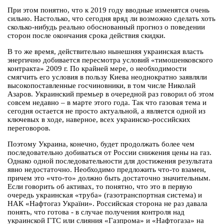
При этом понятно, что к 2019 году вводные изменятся очень
сильно. Настолько, что сегодня вряд ли возможно сделать хоть
сколько-нибудь реально обоснованный прогноз о поведении
сторон после окончания срока действия скидки.
В то же время, действительно нынешняя украинская власть
энергично добивается пересмотра условий «тимошенковского
контракта» 2009 г. По крайней мере, о необходимости
смягчить его условия в пользу Киева неоднократно заявляли
высокопоставленные госчиновники, в том числе Николай
Азаров. Украинский премьер в очередной раз говорил об этом
совсем недавно – в марте этого года. Так что газовая тема и
сегодня остается не просто актуальной, а является одной из
ключевых в ходе, наверное, всех украинско-российских
переговоров.
Поэтому Украина, конечно, будет продолжать более чем
последовательно добиваться от России снижения цены на газ.
Однако одной последовательности для достижения результата
явно недостаточно. Необходимо предложить что-то взамен,
причем это «что-то» должно быть достаточно значительным.
Если говорить об активах, то понятно, что это в первую
очередь украинская «труба» (газотранспортная система) и
НАК «Нафтогаз України». Российская сторона не раз давала
понять, что готова - в случае получения контроля над
украинской ГТС или слияния «Газпрома» и «Нафтогаза» на