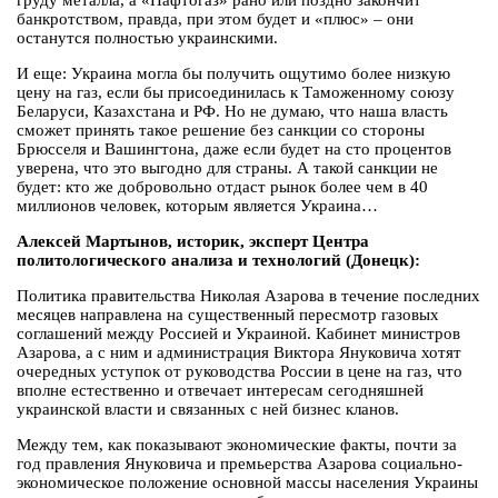
груду металла, а «Нафтогаз» рано или поздно закончит
банкротством, правда, при этом будет и «плюс» – они
останутся полностью украинскими.
И еще: Украина могла бы получить ощутимо более низкую
цену на газ, если бы присоединилась к Таможенному союзу
Беларуси, Казахстана и РФ. Но не думаю, что наша власть
сможет принять такое решение без санкции со стороны
Брюсселя и Вашингтона, даже если будет на сто процентов
уверена, что это выгодно для страны. А такой санкции не
будет: кто же добровольно отдаст рынок более чем в 40
миллионов человек, которым является Украина…
Алексей Мартынов, историк, эксперт Центра
политологического анализа и технологий (Донецк):
Политика правительства Николая Азарова в течение последних
месяцев направлена на существенный пересмотр газовых
соглашений между Россией и Украиной. Кабинет министров
Азарова, а с ним и администрация Виктора Януковича хотят
очередных уступок от руководства России в цене на газ, что
вполне естественно и отвечает интересам сегодняшней
украинской власти и связанных с ней бизнес кланов.
Между тем, как показывают экономические факты, почти за
год правления Януковича и премьерства Азарова социально-
экономическое положение основной массы населения Украины