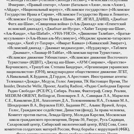
Ичкерия», «Правый сектор», «Азов» (батальон «Азов», полк «Азов»),
«Айдар», «Национальный корпус», «Исламское государство» («Исламское
Государство Ирака и Сирии», «Исламское Государство Ирака и Леванта»,
«Исламское Государство Ирака и Шама», ИГ, ИГИЛ, ДАИШ), «Джабхат
Фатх аш-Шам», «Священная война» («Аль-Джихад» или «Египетский
исламский джихад»), «Джабхат ан-Нусра», «Хайят Тахрир-аш-Шам»,
«Аль-Каида», «Аш-Шабаб», «УНА-УНСО», «Движение Талибан», «Братья-
мусульмане» («Аль-Ихван аль-Муслимун»), «Меджлис крымско-татарского
народа», «Хизб ут-Тахрир», «Имарат Кавказ» («Кавказский Эмират»),
«Исламский джихад – Джамаат моджахедов», «Нурджулар», «Таблиги
Джамаат», «Лашкар-И-Тайба», «Исламская партия Туркестана»,
«Исламское движение Узбекистана», «Исламское движение Восточного
Туркестана» (ИДВТ), «Джунд аш-Шам», «АУМ Синрике», «Братство»
Корчинского, «Тризуб им. Степана Бандеры», «Организация украинских
националистов» (ОУН), международное общественное движение ЛГБТ,
А.Навальный, К.Буданов, Д.Гордон, А.Арестович. Иностранные агенты:
Телеканал «Дождь», Медуза, Голос Америки, ТК Настоящее Время, The
Insider, Deutsche Welle, Проект, Azatliq Radiosi, «Радио Свободная Европа/
Радио Свобода» (PCE/PC), Сибирь. Реалии, Фактограф, Север. Реалии,
MEDIUM-ORIENT, Bellingcat, Пономарев Л. А., Савицкая Л.А., Маркелов
С.Е., Камалягин Д.Н., Апахончич Д.А., Толоконникова Н.А., Гельман М.А.,
Шендерович В.А., Верзилов П.Ю., Баданин Р.С., Альянс Врачей, Агора,
Голос, Гражданское содействие, Династия (фонд), За права человека,
Комитет против пыток, Левада-Центр, Молодая Карелия, Московская
школа гражданского просвещения, Пермь-36, Ракурс, Русь Сидящая,
Сахаровский центр, Сибирский экологический центр, ИАЦ Сова, Союз
комитетов солдатских матерей России, Фонд борьбы с коррупцией (ФБК),
Фонд защиты гласности, Фонд свободы информации, Центр