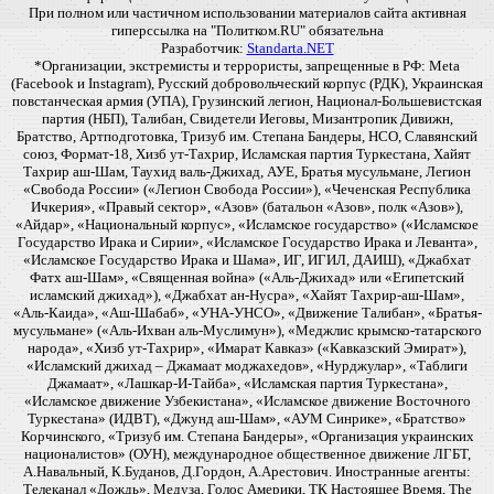
При полном или частичном использовании материалов сайта активная
гиперссылка на "Политком.RU" обязательна
Разработчик:
Standarta.NET
*Организации, экстремисты и террористы, запрещенные в РФ: Meta
(Facebook и Instagram), Русский добровольческий корпус (РДК), Украинская
повстанческая армия (УПА), Грузинский легион, Национал-Большевистская
партия (НБП), Талибан, Свидетели Иеговы, Мизантропик Дивижн,
Братство, Артподготовка, Тризуб им. Степана Бандеры, НСО, Славянский
союз, Формат-18, Хизб ут-Тахрир, Исламская партия Туркестана, Хайят
Тахрир аш-Шам, Таухид валь-Джихад, АУЕ, Братья мусульмане, Легион
«Свобода России» («Легион Свобода России»), «Чеченская Республика
Ичкерия», «Правый сектор», «Азов» (батальон «Азов», полк «Азов»),
«Айдар», «Национальный корпус», «Исламское государство» («Исламское
Государство Ирака и Сирии», «Исламское Государство Ирака и Леванта»,
«Исламское Государство Ирака и Шама», ИГ, ИГИЛ, ДАИШ), «Джабхат
Фатх аш-Шам», «Священная война» («Аль-Джихад» или «Египетский
исламский джихад»), «Джабхат ан-Нусра», «Хайят Тахрир-аш-Шам»,
«Аль-Каида», «Аш-Шабаб», «УНА-УНСО», «Движение Талибан», «Братья-
мусульмане» («Аль-Ихван аль-Муслимун»), «Меджлис крымско-татарского
народа», «Хизб ут-Тахрир», «Имарат Кавказ» («Кавказский Эмират»),
«Исламский джихад – Джамаат моджахедов», «Нурджулар», «Таблиги
Джамаат», «Лашкар-И-Тайба», «Исламская партия Туркестана»,
«Исламское движение Узбекистана», «Исламское движение Восточного
Туркестана» (ИДВТ), «Джунд аш-Шам», «АУМ Синрике», «Братство»
Корчинского, «Тризуб им. Степана Бандеры», «Организация украинских
националистов» (ОУН), международное общественное движение ЛГБТ,
А.Навальный, К.Буданов, Д.Гордон, А.Арестович. Иностранные агенты:
Телеканал «Дождь», Медуза, Голос Америки, ТК Настоящее Время, The