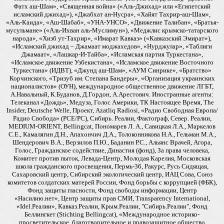
Фатх аш-Шам», «Священная война» («Аль-Джихад» или «Египетский
исламский джихад»), «Джабхат ан-Нусра», «Хайят Тахрир-аш-Шам»,
«Аль-Каида», «Аш-Шабаб», «УНА-УНСО», «Движение Талибан», «Братья-
мусульмане» («Аль-Ихван аль-Муслимун»), «Меджлис крымско-татарского
народа», «Хизб ут-Тахрир», «Имарат Кавказ» («Кавказский Эмират»),
«Исламский джихад – Джамаат моджахедов», «Нурджулар», «Таблиги
Джамаат», «Лашкар-И-Тайба», «Исламская партия Туркестана»,
«Исламское движение Узбекистана», «Исламское движение Восточного
Туркестана» (ИДВТ), «Джунд аш-Шам», «АУМ Синрике», «Братство»
Корчинского, «Тризуб им. Степана Бандеры», «Организация украинских
националистов» (ОУН), международное общественное движение ЛГБТ,
А.Навальный, К.Буданов, Д.Гордон, А.Арестович. Иностранные агенты:
Телеканал «Дождь», Медуза, Голос Америки, ТК Настоящее Время, The
Insider, Deutsche Welle, Проект, Azatliq Radiosi, «Радио Свободная Европа/
Радио Свобода» (PCE/PC), Сибирь. Реалии, Фактограф, Север. Реалии,
MEDIUM-ORIENT, Bellingcat, Пономарев Л. А., Савицкая Л.А., Маркелов
С.Е., Камалягин Д.Н., Апахончич Д.А., Толоконникова Н.А., Гельман М.А.,
Шендерович В.А., Верзилов П.Ю., Баданин Р.С., Альянс Врачей, Агора,
Голос, Гражданское содействие, Династия (фонд), За права человека,
Комитет против пыток, Левада-Центр, Молодая Карелия, Московская
школа гражданского просвещения, Пермь-36, Ракурс, Русь Сидящая,
Сахаровский центр, Сибирский экологический центр, ИАЦ Сова, Союз
комитетов солдатских матерей России, Фонд борьбы с коррупцией (ФБК),
Фонд защиты гласности, Фонд свободы информации, Центр
«Насилию.нет», Центр защиты прав СМИ, Transparency International,
«Idel.Реалии», Кавказ.Реалии, Крым.Реалии, "Сибирь.Реалии", Фонд
Беллингкет (Stichting Bellingcat), «Международное историко-
просветительское, благотворительное и правозащитное общество