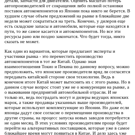
детали, запчасти для двигателей. Оценить масштаб потерь
автопроизводителей от сокращения либо полной остановки
поставок автокомпонентов из Японии пока никто не берется. В
худшем случае объем предложений на рынке в ближайшие две
недели может сократиться на треть. Конечно, у дилеров еще
есть складские запасы и автомобили, которые еще находятся в
пути, то же самое касается и автокомпонентов. Но все эти
ресурсы рано или поздно закончатся. Что будет тогда, никто
сказать не может.
Как один из вариантов, которые предлагают эксперты и
участники рынка - это переместить производство
автокомпонентов в тот же Китай. Однако зная
взаимоотношения Токио и Пекина по данному вопросу, можно
предположить, что японские производители вряд ли согласятся
передавать китайской стороне свои технологии. Ведь в
конечном итоге Китай может вытеснить их с этого рынка. Но в
данном случае вопрос стоит уже не о конкуренции на рынке, а
о выживании предприятий автомобильной отрасли. И не
только их, ведь пострадать могут и дилеры ведущих японских
марок, а также продавцы указанных выше производителей,
которые используют комплектующие из Японии. Но даже если
японцы дадут свое согласие о перемещении производства в
другие страны, на процесс запуска новых заводов потребуется
не один месяц. В этих условиях производителям проще будет
перейти на альтернативных поставщиков, которые уже в самое
ближайшее время могут появиться в Китае. И дело здесь уже