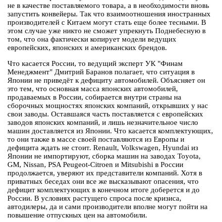
не в качестве поставляемого товара, а в необходимости вновь
запустить конвейеры. Так что взаимоотношения иностранных
производителей с Китаем могут стать еще более тесными. В
этом случае уже никто не сможет упрекнуть Поднебесную в
том, что она фактически копирует модели ведущих
европейских, японских и американских брендов.
Что касается России, то ведущий эксперт УК "Финам
Менеджмент" Дмитрий Баранов полагает, что ситуация в
Японии не приведёт к дефициту автомобилей. Объясняет он
это тем, что основная масса японских автомобилей,
продаваемых в России, собирается внутри страны на
сборочных мощностях японских компаний, открывших у нас
свои заводы. Оставшаяся часть поставляется с европейских
заводов японских компаний, и лишь незначительное число
машин доставляется из Японии. Что касается комплектующих,
то они также в массе своей поставляются из Европы и
дефицита ждать не стоит. Renault, Volkswagen, Hyundai из
Японии не импортируют, сборка машин на заводах Toyota,
GM, Nissan, PSA Peugeot-Citroen и Mitsubishi в России
продолжается, уверяют их представители компаний. Хотя в
приватных беседах они все же высказывают опасения, что
дефицит комплектующих в конечном итоге доберется и до
России. В условиях растущего спроса после кризиса,
автодилеры, да и сами производители вполне могут пойти на
повышение отпускных цен на автомобили.