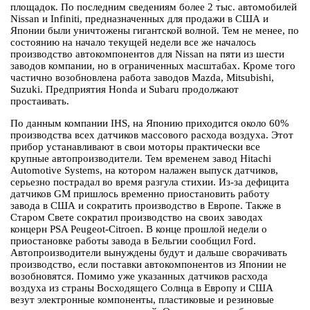
площадок. По последним сведениям более 2 тыс. автомобилей
Nissan и Infiniti, предназначенных для продажи в США и
Японии были уничтожены гигантской волной. Тем не менее, по
состоянию на начало текущей недели все же началось
производство автокомпонентов для Nissan на пяти из шести
заводов компании, но в ограниченных масштабах. Кроме того
частично возобновлена работа заводов Mazda, Mitsubishi,
Suzuki. Предприятия Honda и Subaru продолжают
простаивать.
По данным компании IHS, на Японию приходится около 60%
производства всех датчиков массового расхода воздуха. Этот
прибор устанавливают в свои моторы практически все
крупные автопроизводители. Тем временем завод Hitachi
Automotive Systems, на котором налажен выпуск датчиков,
серьезно пострадал во время разгула стихии. Из-за дефицита
датчиков GM пришлось временно приостановить работу
завода в США и сократить производство в Европе. Также в
Старом Свете сократил производство на своих заводах
концерн PSA Peugeot-Citroen. В конце прошлой недели о
приостановке работы завода в Бельгии сообщил Ford.
Автопроизводители вынуждены будут и дальше сворачивать
производство, если поставки автокомпонентов из Японии не
возобновятся. Помимо уже указанных датчиков расхода
воздуха из страны Восходящего Солнца в Европу и США
везут электронные компоненты, пластиковые и резиновые