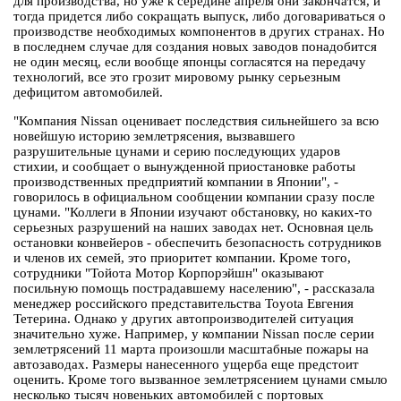
для производства, но уже к середине апреля они закончатся, и
тогда придется либо сокращать выпуск, либо договариваться о
производстве необходимых компонентов в других странах. Но
в последнем случае для создания новых заводов понадобится
не один месяц, если вообще японцы согласятся на передачу
технологий, все это грозит мировому рынку серьезным
дефицитом автомобилей.
"Компания Nissan оценивает последствия сильнейшего за всю
новейшую историю землетрясения, вызвавшего
разрушительные цунами и серию последующих ударов
стихии, и сообщает о вынужденной приостановке работы
производственных предприятий компании в Японии", -
говорилось в официальном сообщении компании сразу после
цунами. "Коллеги в Японии изучают обстановку, но каких-то
серьезных разрушений на наших заводах нет. Основная цель
остановки конвейеров - обеспечить безопасность сотрудников
и членов их семей, это приоритет компании. Кроме того,
сотрудники "Тойота Мотор Корпорэйшн" оказывают
посильную помощь пострадавшему населению", - рассказала
менеджер российского представительства Toyota Евгения
Тетерина. Однако у других автопроизводителей ситуация
значительно хуже. Например, у компании Nissan после серии
землетрясений 11 марта произошли масштабные пожары на
автозаводах. Размеры нанесенного ущерба еще предстоит
оценить. Кроме того вызванное землетрясением цунами смыло
несколько тысяч новеньких автомобилей с портовых