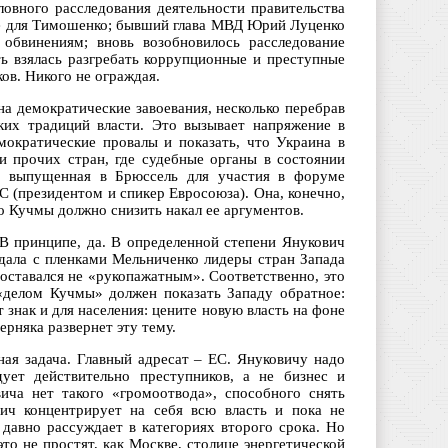
овного расследования деятельности правительства
де для Тимошенко; бывший глава МВД Юрий Луценко
обвинениям; вновь возобновилось расследование
ть взялась разгребать коррупционные и преступные
ов. Никого не ограждая.
на демократические завоевания, несколько перебрав
ких традиций власти. Это вызывает напряжение в
ократические провалы и показать, что Украина в
 и прочих стран, где судебные органы в состоянии
о выпущенная в Брюссель для участия в форуме
 (президентом и спикер Евросоюза). Она, конечно,
о Кучмы должно снизить накал ее аргументов.
В принципе, да. В определенной степени Янукович
дала с пленками Мельниченко лидеры стран Запада
оставался не «рукопажатным». Соответственно, это
«делом Кучмы» должен показать Западу обратное:
 знак и для населения: цените новую власть на фоне
рняка развернет эту тему.
ная задача. Главный адресат – ЕС. Януковичу надо
ует действительно преступников, а не бизнес и
ича нет такого «громоотвода», способного снять
ич концентрирует на себя всю власть и пока не
давно рассуждает в категориях второго срока. Но
то не простят, как Москве, столице энергетической