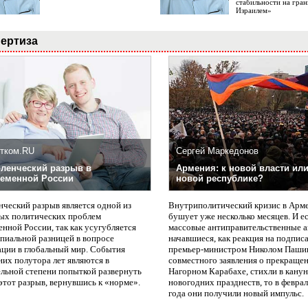
стабильности на гран
Израилем»
ертиза
тком.RU
Сергей Маркедонов
ленческий разрыв в
Армения: к новой власти или
еменной России
новой республике?
нческий разрыв является одной из
Внутриполитический кризис в Арм
ых политических проблем
бушует уже несколько месяцев. И е
нной России, так как усугубляется
массовые антиправительственные а
пиальной разницей в вопросе
начавшиеся, как реакция на подпис
ации в глобальный мир. События
премьер-министром Николом Паши
них полутора лет являются в
совместного заявления о прекращен
ельной степени попыткой развернуть
Нагорном Карабахе, стихли в канун
этот разрыв, вернувшись к «норме».
новогодних празднеств, то в февра
года они получили новый импульс.