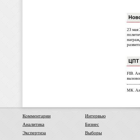
Нов
23 мая
полити
награж
развит
ЦПТ 
FIB. А
вызово
МК. Ал
Комментарии
Интервью
Аналитика
Бизнес
Экспертиза
Выборы