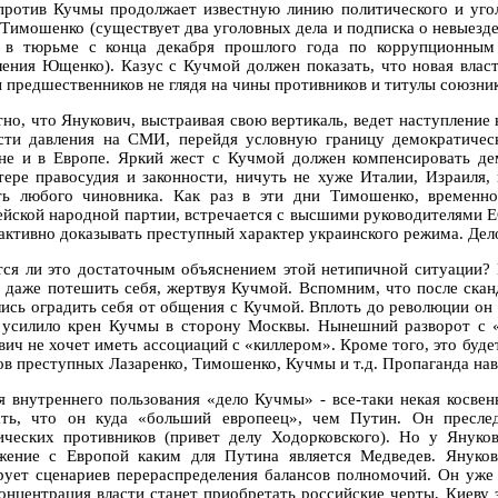
против Кучмы продолжает известную линию политического и угол
Тимошенко (существует два уголовных дела и подписка о невыез
 в тюрьме с конца декабря прошлого года по коррупционным 
ления Ющенко). Казус с Кучмой должен показать, что новая влас
ы предшественников не глядя на чины противников и титулы союзник
тно, что Янукович, выстраивая свою вертикаль, ведет наступление 
сти давления на СМИ, перейдя условную границу демократичес
не и в Европе. Яркий жест с Кучмой должен компенсировать дем
тере правосудия и законности, ничуть не хуже Италии, Израиля,
ть любого чиновника. Как раз в эти дни Тимошенко, временн
ейской народной партии, встречается с высшими руководителями ЕС
 активно доказывать преступный характер украинского режима. Дел
тся ли это достаточным объяснением этой нетипичной ситуации? 
 даже потешить себя, жертвуя Кучмой. Вспомним, что после скан
лись оградить себя от общения с Кучмой. Вплоть до революции он 
 усилило крен Кучмы в сторону Москвы. Нынешний разворот с 
ич не хочет иметь ассоциаций с «киллером». Кроме того, это будет
ов преступных Лазаренко, Тимошенко, Кучмы и т.д. Пропаганда наве
я внутреннего пользования «дело Кучмы» - все-таки некая косвен
ать, что он куда «больший европеец», чем Путин. Он преслед
ических противников (привет делу Ходорковского). Но у Януков
жение с Европой каким для Путина является Медведев. Януков
рует сценариев перераспределения балансов полномочий. Он уже 
концентрация власти станет приобретать российские черты, Киеву э