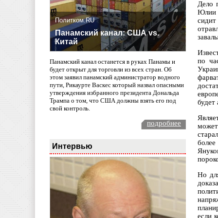
Дело 
Юлии 
Политком.RU
сидит
отрав
Панамский канал: США vs.
завал
Китай
Извес
по ча
Панамский канал останется в руках Панамы и
Украи
будет открыт для торговли из всех стран. Об
фарва
этом заявил панамский администратор водного
пути, Рикаурте Васкес который назвал опасными
доста
утверждения избранного президента Дональда
европ
Трампа о том, что США должны взять его под
будет
свой контроль.
Являе
подробнее
может
стара
более
Интервью
Януков
порок
Но дл
доказ
полит
напря
плани
если 