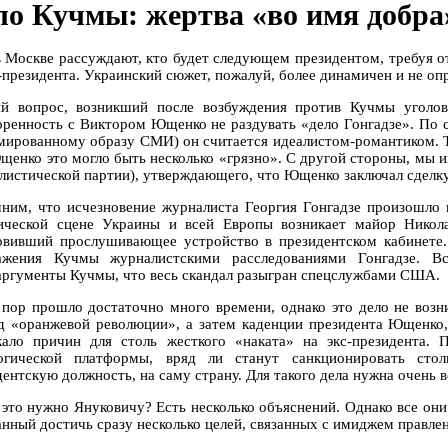
ло Кучмы: жертва «во имя добра
в Москве рассуждают, кто будет следующем президентом, требуя от
-президента. Украинский сюжет, пожалуй, более динамичен и не опр
й вопрос, возникший после возбуждения против Кучмы уголов
оренность с Виктором Ющенко не раздувать «дело Гонгадзе». По
мированному образу СМИ) он считается идеалистом-романтиком. Та
щенко это могло быть несколько «грязно». С другой стороны, мы и
листической партии), утверждающего, что Ющенко заключал сделку
ним, что исчезновение журналиста Георгия Гонгадзе произошло в
ической сцене Украины и всей Европы возникает майор Нико
овивший прослушивающее устройство в президентском кабинете. 
ажения Кучмы журналистскими расследованиями Гонгадзе. Вс
аргументы Кучмы, что весь скандал разыгран спецслужбами США.
 пор прошло достаточно много времени, однако это дело не возни
д «оранжевой революции», а затем каденции президента Ющенко, 
кало причин для столь жесткого «наката» на экс-президента. 
огической платформы, вряд ли станут санкционировать стол
ентскую должность, на саму страну. Для такого дела нужна очень в
 это нужно Януковичу? Есть несколько объяснений. Однако все они 
анный достичь сразу несколько целей, связанных с имиджем правле