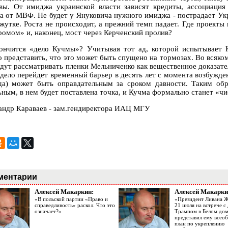
вы. От имиджа украинской власти зависят кредиты, ассоциация
а от МВФ. Не будет у Януковича нужного имиджа - пострадает Укр
жутке. Роста не происходит, а прежний темп падает. Где проекты 
ромом» и, наконец, мост через Керченский пролив?
ончится «дело Кучмы»? Учитывая тот ад, которой испытывает К
о представить, что это может быть спущено на тормозах. Во всяком
удут рассматривать пленки Мельниченко как вещественное доказател
 дело перейдет временный барьер в десять лет с момента возбужде
да) может быть оправдательным за сроком давности. Таким об
ьным, в нем будет поставлена точка, и Кучма формально станет «ч
андр Караваев - зам.гендиректора ИАЦ МГУ
ментарии
Алексей Макаркин:
Алексей Макарки
«В польской партии «Право и
«Президент Ливана 
справедливость» раскол. Что это
21 июля на встрече 
означает?»
Трампом в Белом до
представил ему все
план по укреплению