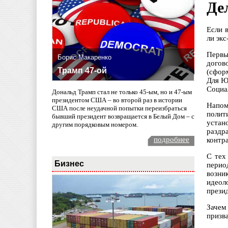
Де
Если 
ли экс
Первы
Борис Макаренко
догов
Трамп 47-ой
(сфор
Для Ю
Социа
Дональд Трамп стал не только 45-ым, но и 47-ым
президентом США – во второй раз в истории
Напом
США после неудачной попытки переизбраться
полит
бывший президент возвращается в Белый Дом – с
устан
другим порядковым номером.
раздр
подробнее
контр
С тех
Бизнес
перио
возни
идеол
презид
Зачем
призв