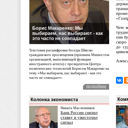
держа
транш
проме
«Газп
Чем к
Борис Макаренко: Мы
трудн
выбираем, нас выбирают - как
они б
это часто не совпадает
скоро
до су
Текстовая расшифровка беседы Школы
цивил
гражданского просвещения (признана Минюстом
организацией, выполняющей функции
Алекс
иностранного агента) с президентом Центра
политических технологий Борисом Макаренко на
тему «Мы выбираем, нас выбирают - как это
часто не совпадает».
подробнее
Ком
Колонка экономиста
Никита Масленников
Банк России снизил
ставку и ужесточил
сигнал