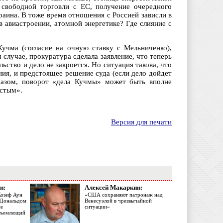
 свободной торговли с ЕС, получение очередного
аина. В тоже время отношения с Россией зависли в
в авиастроении, атомной энергетике? Где слияние с
учма (согласие на очную ставку с Мельниченко),
 случае, прокуратура сделала заявление, что теперь
ьство и дело не закроется. Но ситуация такова, что
ния, и предстоящее решение суда (если дело дойдет
разом, поворот «дела Кучмы» может быть вполне
истым».
Версия для печати
н:
Алексей Макаркин:
Жозеф Аун
«США сохраняют патронаж над
с Дональдом
Венесуэлой в чрезвычайной
ме
ситуации»
объемлющий