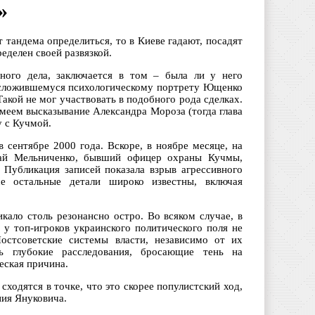
»
 тандема определиться, то в Киеве гадают, посадят
еделен своей развязкой.
ного дела, заключается в том – была ли у него
 сложившемуся психологическому портрету Ющенко
кой не мог участвовать в подобного рода сделках.
меем высказывание Александра Мороза (тогда глава
 с Кучмой.
 сентябре 2000 года. Вскоре, в ноябре месяце, на
лай Мельниченко, бывший офицер охраны Кучмы,
Публикация записей показала взрыв агрессивного
е остальные детали широко известны, включая
кало столь резонансно остро. Во всяком случае, в
у топ-игроков украинского политического поля не
Постсоветские системы власти, независимо от их
ь глубокие расследования, бросающие тень на
еская причина.
сходятся в точке, что это скорее популистский ход,
ния Януковича.