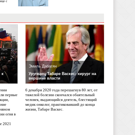
ице с
Эмиль Дабагян
 к
Уругваец Табаре Васкес: хирург на
вершине власти
ении
6 декабря 2020 года перешагнув 80 лет, от
сли первые
тяжелой болезни скончался обаятельный
кции,
человек, выдающийся деятель, блестящий
ание
медик онколог, практиковавший до конца
няном
жизни, Табаре Васкес.
ии огня в
ле 2021