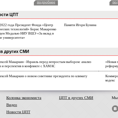
подробнее
по
ости ЦПТ
 2022 года Президент Фонда «Центр
Памяти Игоря Бунина
ческих технологий» Борис Макаренко
ден Медалью НИУ ВШЭ «За вклад в
ие университета»
в других СМИ
лексей Макаркин - Израиль перед непростым выбором: анализ
«Новая 
в и перспектив в конфликте с ХАМАС
реформ
ексей Макаркин о новом советнике президента по климату
Коммерс
кодекс
Колонка экономиста
ЦПТ в других СМИ
Мы 
Видео
Новости ЦПТ