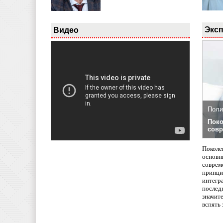
Эксп
Видео
Поли
Поко
совр
Поколе
основн
совреме
принци
интегр
послед
значит
вспять 