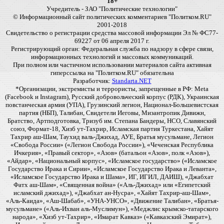
18+
Учредитель - ЗАО "Политические технологии"
© Информационный сайт политических комментариев "Политком.RU"
2001-2018
Свидетельство о регистрации средства массовой информации Эл № ФС77-
69227 от 06 апреля 2017 г.
Регистрирующий орган: Федеральная служба по надзору в сфере связи,
информационных технологий и массовых коммуникаций.
При полном или частичном использовании материалов сайта активная
гиперссылка на "Политком.RU" обязательна
Разработчик:
Standarta.NET
*Организации, экстремисты и террористы, запрещенные в РФ: Meta
(Facebook и Instagram), Русский добровольческий корпус (РДК), Украинская
повстанческая армия (УПА), Грузинский легион, Национал-Большевистская
партия (НБП), Талибан, Свидетели Иеговы, Мизантропик Дивижн,
Братство, Артподготовка, Тризуб им. Степана Бандеры, НСО, Славянский
союз, Формат-18, Хизб ут-Тахрир, Исламская партия Туркестана, Хайят
Тахрир аш-Шам, Таухид валь-Джихад, АУЕ, Братья мусульмане, Легион
«Свобода России» («Легион Свобода России»), «Чеченская Республика
Ичкерия», «Правый сектор», «Азов» (батальон «Азов», полк «Азов»),
«Айдар», «Национальный корпус», «Исламское государство» («Исламское
Государство Ирака и Сирии», «Исламское Государство Ирака и Леванта»,
«Исламское Государство Ирака и Шама», ИГ, ИГИЛ, ДАИШ), «Джабхат
Фатх аш-Шам», «Священная война» («Аль-Джихад» или «Египетский
исламский джихад»), «Джабхат ан-Нусра», «Хайят Тахрир-аш-Шам»,
«Аль-Каида», «Аш-Шабаб», «УНА-УНСО», «Движение Талибан», «Братья-
мусульмане» («Аль-Ихван аль-Муслимун»), «Меджлис крымско-татарского
народа», «Хизб ут-Тахрир», «Имарат Кавказ» («Кавказский Эмират»),