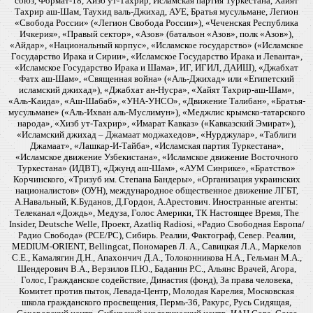
союз, Формат-18, Хизб ут-Тахрир, Исламская партия Туркестана, Хайят
Тахрир аш-Шам, Таухид валь-Джихад, АУЕ, Братья мусульмане, Легион
«Свобода России» («Легион Свобода России»), «Чеченская Республика
Ичкерия», «Правый сектор», «Азов» (батальон «Азов», полк «Азов»),
«Айдар», «Национальный корпус», «Исламское государство» («Исламское
Государство Ирака и Сирии», «Исламское Государство Ирака и Леванта»,
«Исламское Государство Ирака и Шама», ИГ, ИГИЛ, ДАИШ), «Джабхат
Фатх аш-Шам», «Священная война» («Аль-Джихад» или «Египетский
исламский джихад»), «Джабхат ан-Нусра», «Хайят Тахрир-аш-Шам»,
«Аль-Каида», «Аш-Шабаб», «УНА-УНСО», «Движение Талибан», «Братья-
мусульмане» («Аль-Ихван аль-Муслимун»), «Меджлис крымско-татарского
народа», «Хизб ут-Тахрир», «Имарат Кавказ» («Кавказский Эмират»),
«Исламский джихад – Джамаат моджахедов», «Нурджулар», «Таблиги
Джамаат», «Лашкар-И-Тайба», «Исламская партия Туркестана»,
«Исламское движение Узбекистана», «Исламское движение Восточного
Туркестана» (ИДВТ), «Джунд аш-Шам», «АУМ Синрике», «Братство»
Корчинского, «Тризуб им. Степана Бандеры», «Организация украинских
националистов» (ОУН), международное общественное движение ЛГБТ,
А.Навальный, К.Буданов, Д.Гордон, А.Арестович. Иностранные агенты:
Телеканал «Дождь», Медуза, Голос Америки, ТК Настоящее Время, The
Insider, Deutsche Welle, Проект, Azatliq Radiosi, «Радио Свободная Европа/
Радио Свобода» (PCE/PC), Сибирь. Реалии, Фактограф, Север. Реалии,
MEDIUM-ORIENT, Bellingcat, Пономарев Л. А., Савицкая Л.А., Маркелов
С.Е., Камалягин Д.Н., Апахончич Д.А., Толоконникова Н.А., Гельман М.А.,
Шендерович В.А., Верзилов П.Ю., Баданин Р.С., Альянс Врачей, Агора,
Голос, Гражданское содействие, Династия (фонд), За права человека,
Комитет против пыток, Левада-Центр, Молодая Карелия, Московская
школа гражданского просвещения, Пермь-36, Ракурс, Русь Сидящая,