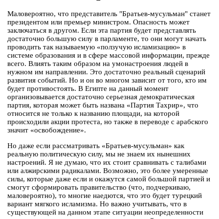
Маловероятно, что представитель "Братьев-мусульман" станет
президентом или премьер министром. Опасность может
заключаться в другом. Если эта партия будет представлять
достаточно большую силу в парламенте, то они могут начать
проводить так называемую «ползучую исламизацию» в
системе образования и в сфере массовой информации, прежде
всего. Влиять таким образом на умонастроения людей в
нужном им направлении. Это достаточно реальный сценарий
развития событий. Но и он во многом зависит от того, кто им
будет противостоять. В Египте на данный момент
организовывается достаточно серьезная демократическая
партия, которая может быть названа «Партия Тахрир», что
относится не только к названию площади, на которой
происходили акции протеста, но также в переводе с арабского
значит «освобождение».
Но даже если рассматривать «Братьев-мусульман» как
реальную политическую силу, мы не знаем их нынешних
настроений. Я не думаю, что их стоит сравнивать с талибами
или алжирскими радикалами. Возможно, это более умеренные
силы, которые даже если и окажутся самой большой партией и
смогут сформировать правительство (что, подчеркиваю,
маловероятно), то многие наедются, что это будет турецкий
вариант мягкого исламизма. Но важно учитывать, что в
существующей на данном этапе ситуации неопределенности