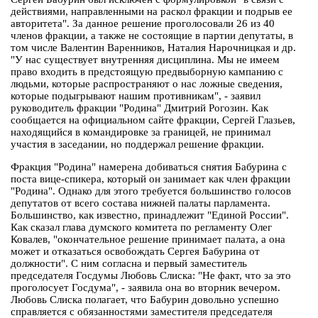
действиями, направленными на раскол фракции и подрыв ее
авторитета". За данное решение проголосовали 26 из 40
членов фракции, а также не состоящие в партии депутаты, в
том числе Валентин Варенников, Наталия Нарочницкая и др.
"У нас существует внутренняя дисциплина. Мы не имеем
право входить в предстоящую предвыборную кампанию с
людьми, которые распространяют о нас ложные сведения,
которые подыгрывают нашим противникам", - заявил
руководитель фракции "Родина" Дмитрий Рогозин. Как
сообщается на официальном сайте фракции, Сергей Глазьев,
находящийся в командировке за границей, не принимал
участия в заседании, но поддержал решение фракции.
Фракция "Родина" намерена добиваться снятия Бабурина с
поста вице-спикера, который он занимает как член фракции
"Родина". Однако для этого требуется большинство голосов
депутатов от всего состава нижней палаты парламента.
Большинство, как известно, принадлежит "Единой России".
Как сказал глава думского комитета по регламенту Олег
Ковалев, "окончательное решение принимает палата, а она
может и отказаться освобождать Сергея Бабурина от
должности". С ним согласна и первый заместитель
председателя Госдумы Любовь Слиска: "Не факт, что за это
проголосует Госдума", - заявила она во вторник вечером.
Любовь Слиска полагает, что Бабурин довольно успешно
справляется с обязанностями заместителя председателя