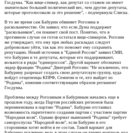
Госдумы. "Как вице-спикер, как депутат со стажем он имеет
значительно больший политический вес, чем другие депутаты,
которые проголосовали за это решение", - подчеркнула Слиска.
В то же время сам Бабурин обвиняет Рогозина в
раскольничестве. Он заявил, что если Дума поддержит
"раскольников", он покинет свой пост. Понятно, что в
противном случае он готов остаться вице-спикером. Рогозин
же утверждает, что ему при любых раскладах следует
добровольно уйти, так как это поможет ему сохранить
репутацию. Некий источник в "Единой России" заявил СМИ,
что Бабурин и те депутаты, которые его поддерживают,
вольются в ряды "единороссов". Другой вариант обозначил
лидер фракции "Родина" Дмитрий Рогозин: "Не исключено, что
Бабурину разрешат создать свою депутатскую группу, куда
войдут отщепенцы КПРФ, Семигин и те, кто выйдет из
"Родины", изменив соответствующим образом регламент
Госдумы.
Проблемы между Рогозиным и Бабуриным начались еще в
прошлом году, когда Партия российских регионов была
переименована в партию "Родина". Бабурин отстаивал
возможность паритетного создания партии с участием партии
"Народная воля". Однако формат нынешней "Родины" требует
самороспуска "Народной воли", если Бабурин и его
сторонники хотят войти в ее состав. Такой вариант для
Бабурина исключен: ведь в этом случае он теряет контроль над