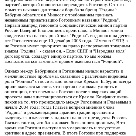
партией, который полностью переходит к Рогозину. С этого
момента началась длительная борьба за бренд "Родина":
Бабурин обратился в Минюст с требованием признать
незаконным приватизацию Рогозиным названия "Родина".
Первый зампред генсовета Социалистической единой партии
России Валерий Епонешников представил в Минюст копию
свидетельства на товарный знак "Родина", выданного на десять
лет Роспатентом еще 10 декабря 2003 года. "Именно СЕПР, а
не Рогозин имеет приоритет на право распоряжения товарным
знаком "Родина", - сказал он. - Если СЕПР и "Народная воля"
договорятся, создадут единую партию, то мы можем
воспользоваться законным правом именоваться "Родиной".
Однако между Бабуриным и Рогозиным начали нарастать и
межличностные проблемы, связанные с различным видением
роли "Родины" относительно политики Кремля. Бабурин всегда
придерживался мнения, что партия не должна уходить в
оппозицию, в то время как Рогозин после январских акций
протеста начал дистанцироваться от Кремля. Конфликт очень
похож на то, что происходило между Рогозиным и Глазьевым в
начале 2004 года: тогда Глазьев вопреки мнению блока
"Родина" и рекомендациям администрации президента
выдвинулся в качестве кандидата на пост президента России.
Глазьев считал, что блок должен быть оппозиционным, В то
время как Рогозин выступал за умеренность и отсутствие
критики в адрес президента. В итоге Рогозин при поддержке