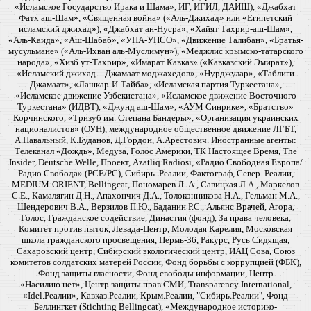
«Исламское Государство Ирака и Шама», ИГ, ИГИЛ, ДАИШ), «Джабхат
Фатх аш-Шам», «Священная война» («Аль-Джихад» или «Египетский
исламский джихад»), «Джабхат ан-Нусра», «Хайят Тахрир-аш-Шам»,
«Аль-Каида», «Аш-Шабаб», «УНА-УНСО», «Движение Талибан», «Братья-
мусульмане» («Аль-Ихван аль-Муслимун»), «Меджлис крымско-татарского
народа», «Хизб ут-Тахрир», «Имарат Кавказ» («Кавказский Эмират»),
«Исламский джихад – Джамаат моджахедов», «Нурджулар», «Таблиги
Джамаат», «Лашкар-И-Тайба», «Исламская партия Туркестана»,
«Исламское движение Узбекистана», «Исламское движение Восточного
Туркестана» (ИДВТ), «Джунд аш-Шам», «АУМ Синрике», «Братство»
Корчинского, «Тризуб им. Степана Бандеры», «Организация украинских
националистов» (ОУН), международное общественное движение ЛГБТ,
А.Навальный, К.Буданов, Д.Гордон, А.Арестович. Иностранные агенты:
Телеканал «Дождь», Медуза, Голос Америки, ТК Настоящее Время, The
Insider, Deutsche Welle, Проект, Azatliq Radiosi, «Радио Свободная Европа/
Радио Свобода» (PCE/PC), Сибирь. Реалии, Фактограф, Север. Реалии,
MEDIUM-ORIENT, Bellingcat, Пономарев Л. А., Савицкая Л.А., Маркелов
С.Е., Камалягин Д.Н., Апахончич Д.А., Толоконникова Н.А., Гельман М.А.,
Шендерович В.А., Верзилов П.Ю., Баданин Р.С., Альянс Врачей, Агора,
Голос, Гражданское содействие, Династия (фонд), За права человека,
Комитет против пыток, Левада-Центр, Молодая Карелия, Московская
школа гражданского просвещения, Пермь-36, Ракурс, Русь Сидящая,
Сахаровский центр, Сибирский экологический центр, ИАЦ Сова, Союз
комитетов солдатских матерей России, Фонд борьбы с коррупцией (ФБК),
Фонд защиты гласности, Фонд свободы информации, Центр
«Насилию.нет», Центр защиты прав СМИ, Transparency International,
«Idel.Реалии», Кавказ.Реалии, Крым.Реалии, "Сибирь.Реалии", Фонд
Беллингкет (Stichting Bellingcat), «Международное историко-