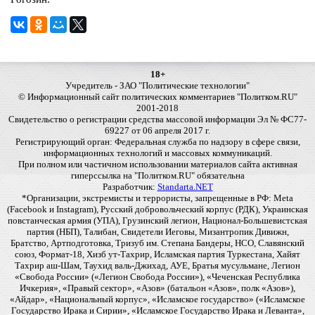
18+
Учредитель - ЗАО "Политические технологии"
© Информационный сайт политических комментариев "Политком.RU"
2001-2018
Свидетельство о регистрации средства массовой информации Эл № ФС77-
69227 от 06 апреля 2017 г.
Регистрирующий орган: Федеральная служба по надзору в сфере связи,
информационных технологий и массовых коммуникаций.
При полном или частичном использовании материалов сайта активная
гиперссылка на "Политком.RU" обязательна
Разработчик:
Standarta.NET
*Организации, экстремисты и террористы, запрещенные в РФ: Meta
(Facebook и Instagram), Русский добровольческий корпус (РДК), Украинская
повстанческая армия (УПА), Грузинский легион, Национал-Большевистская
партия (НБП), Талибан, Свидетели Иеговы, Мизантропик Дивижн,
Братство, Артподготовка, Тризуб им. Степана Бандеры, НСО, Славянский
союз, Формат-18, Хизб ут-Тахрир, Исламская партия Туркестана, Хайят
Тахрир аш-Шам, Таухид валь-Джихад, АУЕ, Братья мусульмане, Легион
«Свобода России» («Легион Свобода России»), «Чеченская Республика
Ичкерия», «Правый сектор», «Азов» (батальон «Азов», полк «Азов»),
«Айдар», «Национальный корпус», «Исламское государство» («Исламское
Государство Ирака и Сирии», «Исламское Государство Ирака и Леванта»,