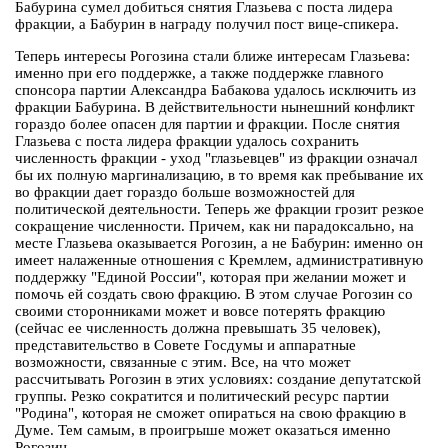
Бабурина сумел добиться снятия Глазьева с поста лидера
фракции, а Бабурин в награду получил пост вице-спикера.
Теперь интересы Рогозина стали ближе интересам Глазьева:
именно при его поддержке, а также поддержке главного
спонсора партии Александра Бабакова удалось исключить из
фракции Бабурина. В действительности нынешний конфликт
гораздо более опасен для партии и фракции. После снятия
Глазьева с поста лидера фракции удалось сохранить
численность фракции - уход "глазьевцев" из фракции означал
бы их полную маргинализацию, в то время как пребывание их
во фракции дает гораздо больше возможностей для
политической деятельности. Теперь же фракции грозит резкое
сокращение численности. Причем, как ни парадоксально, на
месте Глазьева оказывается Рогозин, а не Бабурин: именно он
имеет налаженные отношения с Кремлем, административную
поддержку "Единой России", которая при желании может и
помочь ей создать свою фракцию. В этом случае Рогозин со
своими сторонниками может и вовсе потерять фракцию
(сейчас ее численность должна превышать 35 человек),
представительство в Совете Госдумы и аппаратные
возможности, связанные с этим. Все, на что может
рассчитывать Рогозин в этих условиях: создание депутатской
группы. Резко сократится и политический ресурс партии
"Родина", которая не сможет опираться на свою фракцию в
Думе. Тем самым, в проигрыше может оказаться именно
Рогозин.