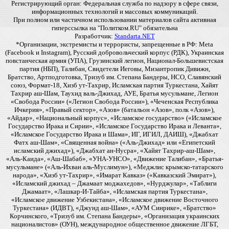
Регистрирующий орган: Федеральная служба по надзору в сфере связи,
информационных технологий и массовых коммуникаций.
При полном или частичном использовании материалов сайта активная
гиперссылка на "Политком.RU" обязательна
Разработчик:
Standarta.NET
*Организации, экстремисты и террористы, запрещенные в РФ: Meta
(Facebook и Instagram), Русский добровольческий корпус (РДК), Украинская
повстанческая армия (УПА), Грузинский легион, Национал-Большевистская
партия (НБП), Талибан, Свидетели Иеговы, Мизантропик Дивижн,
Братство, Артподготовка, Тризуб им. Степана Бандеры, НСО, Славянский
союз, Формат-18, Хизб ут-Тахрир, Исламская партия Туркестана, Хайят
Тахрир аш-Шам, Таухид валь-Джихад, АУЕ, Братья мусульмане, Легион
«Свобода России» («Легион Свобода России»), «Чеченская Республика
Ичкерия», «Правый сектор», «Азов» (батальон «Азов», полк «Азов»),
«Айдар», «Национальный корпус», «Исламское государство» («Исламское
Государство Ирака и Сирии», «Исламское Государство Ирака и Леванта»,
«Исламское Государство Ирака и Шама», ИГ, ИГИЛ, ДАИШ), «Джабхат
Фатх аш-Шам», «Священная война» («Аль-Джихад» или «Египетский
исламский джихад»), «Джабхат ан-Нусра», «Хайят Тахрир-аш-Шам»,
«Аль-Каида», «Аш-Шабаб», «УНА-УНСО», «Движение Талибан», «Братья-
мусульмане» («Аль-Ихван аль-Муслимун»), «Меджлис крымско-татарского
народа», «Хизб ут-Тахрир», «Имарат Кавказ» («Кавказский Эмират»),
«Исламский джихад – Джамаат моджахедов», «Нурджулар», «Таблиги
Джамаат», «Лашкар-И-Тайба», «Исламская партия Туркестана»,
«Исламское движение Узбекистана», «Исламское движение Восточного
Туркестана» (ИДВТ), «Джунд аш-Шам», «АУМ Синрике», «Братство»
Корчинского, «Тризуб им. Степана Бандеры», «Организация украинских
националистов» (ОУН), международное общественное движение ЛГБТ,