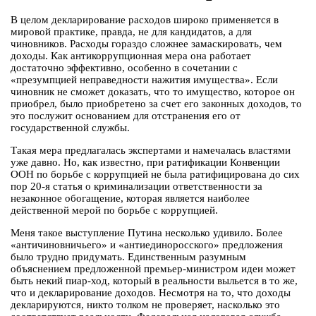
В целом декларирование расходов широко применяется в
мировой практике, правда, не для кандидатов, а для
чиновников. Расходы гораздо сложнее замаскировать, чем
доходы. Как антикоррупционная мера она работает
достаточно эффективно, особенно в сочетании с
«презумпцией неправедности нажития имущества». Если
чиновник не сможет доказать, что то имущество, которое он
приобрел, было приобретено за счет его законных доходов, то
это послужит основанием для отстранения его от
государственной службы.
Такая мера предлагалась экспертами и намечалась властями
уже давно. Но, как известно, при ратификации Конвенции
ООН по борьбе с коррупцией не была ратифицирована до сих
пор 20-я статья о криминализации ответственности за
незаконное обогащение, которая является наиболее
действенной мерой по борьбе с коррупцией.
Меня такое выступление Путина несколько удивило. Более
«античиновничьего» и «антиединоросского» предложения
было трудно придумать. Единственным разумным
объяснением предложенной премьер-министром идеи может
быть некий пиар-ход, который в реальности выльется в то же,
что и декларирование доходов. Несмотря на то, что доходы
декларируются, никто толком не проверяет, насколько это