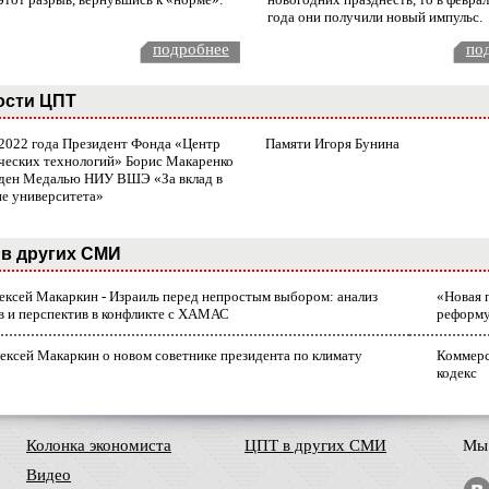
года они получили новый импульс.
подробнее
по
ости ЦПТ
 2022 года Президент Фонда «Центр
Памяти Игоря Бунина
ческих технологий» Борис Макаренко
ден Медалью НИУ ВШЭ «За вклад в
ие университета»
в других СМИ
лексей Макаркин - Израиль перед непростым выбором: анализ
«Новая 
в и перспектив в конфликте с ХАМАС
реформ
ексей Макаркин о новом советнике президента по климату
Коммерс
кодекс
Колонка экономиста
ЦПТ в других СМИ
Мы 
Видео