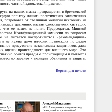
ность частной адвокатской практики.
арусь на наших глазах превращается в брежневский
первую попытку лишить политических заключенных
, потребовав от столичной коллегии исключить из
отивилась давлению, назвав сложившуюся ситуацию
а, что ее намек не понят. Председатель Минской
 состава Квалификационной комиссии по вопросам
же не пытается воспротивиться «рекомендациям»
сти не нужна даже иллюзия правосудия по делам
альное присутствие независимых защитников, даже
их оценки происходящего для внешнего мира. Это
 отчаянно боится правды о происходящем и пытается
известно заранее - позиции обвинения и защиты,
Версия для печати
н:
Алексей Макаркин:
Жозеф Аун
«США сохраняют патронаж над
с Дональдом
Венесуэлой в чрезвычайной