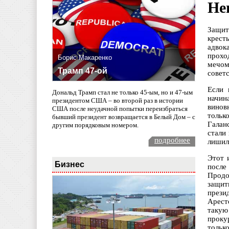
Не
Защит
крест
адвок
прохо
Борис Макаренко
мечом
Трамп 47-ой
совет
Если 
Дональд Трамп стал не только 45-ым, но и 47-ым
начин
президентом США – во второй раз в истории
винов
США после неудачной попытки переизбраться
тольк
бывший президент возвращается в Белый Дом – с
Галан
другим порядковым номером.
стали
подробнее
лишил
Этот 
Бизнес
после
Продо
защит
прези
Арест
такую
проку
тольк