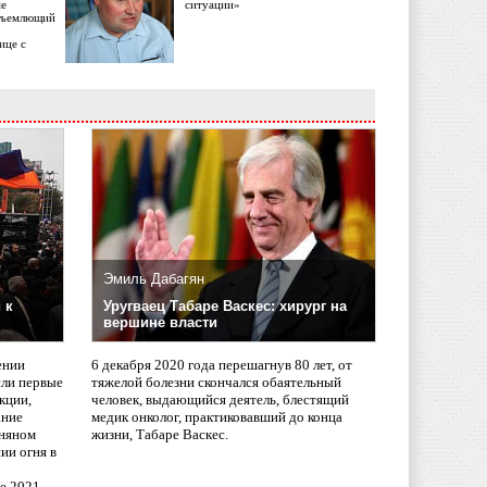
ме
ситуации»
объемлющий
ице с
Эмиль Дабагян
 к
Уругваец Табаре Васкес: хирург на
вершине власти
ении
6 декабря 2020 года перешагнув 80 лет, от
сли первые
тяжелой болезни скончался обаятельный
кции,
человек, выдающийся деятель, блестящий
ание
медик онколог, практиковавший до конца
няном
жизни, Табаре Васкес.
ии огня в
ле 2021