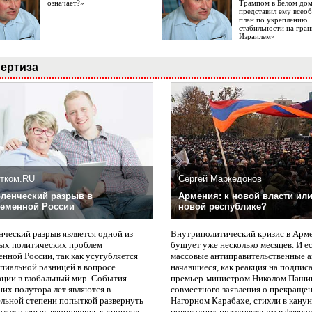
означает?»
Трампом в Белом до
представил ему все
план по укреплению
стабильности на гран
Израилем»
ертиза
тком.RU
Сергей Маркедонов
ленческий разрыв в
Армения: к новой власти или
еменной России
новой республике?
нческий разрыв является одной из
Внутриполитический кризис в Арм
ых политических проблем
бушует уже несколько месяцев. И е
нной России, так как усугубляется
массовые антиправительственные а
пиальной разницей в вопросе
начавшиеся, как реакция на подпис
ации в глобальный мир. События
премьер-министром Николом Паши
них полутора лет являются в
совместного заявления о прекращен
ельной степени попыткой развернуть
Нагорном Карабахе, стихли в канун
этот разрыв, вернувшись к «норме».
новогодних празднеств, то в февра