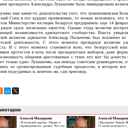
ием президента Александра Лукашенко была ликвидирована возмож
нужны еще какие-то доказательства того, что лукашенковская Бел
ский Союз в его худших проявлениях, то можно вспомнить, что 
атов Министерство юстиции Беларуси предприняло еще 14 февраля
 рядов сразу нескольких юристов. Однако тогда коллегия воспр
ающей независимости адвокатского сообщества. Власть увидел
ской коллегии адвокатов Александр Пыльченко был исключен из
атской деятельности. С этого момента президиум коллегии у
та. И с этого момента становится ясно, что белорусской вла
ников протестов в ночь после президентских выборов, даже форм
возможность общения арестованных с теми, кто мог бы донести 
ает только одно: Лукашенко, как некогда советские руководители,
нить ее срежисированным судебным процессом, в котором все 
ания подсудимых и, конечно же, сам приговор.
ментарии
Алексей Макаркин:
Алексей Макарки
«В польской партии «Право и
«Президент Ливана 
справедливость» раскол. Что это
21 июля на встрече 