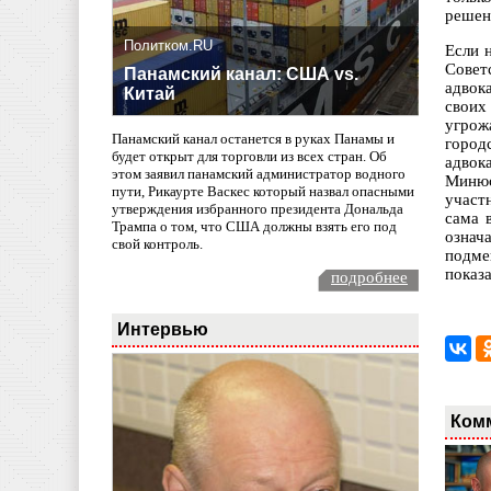
решен
Политком.RU
Если 
Совет
Панамский канал: США vs.
адвок
Китай
своих
угрож
Панамский канал останется в руках Панамы и
город
будет открыт для торговли из всех стран. Об
адвок
этом заявил панамский администратор водного
Минюс
пути, Рикаурте Васкес который назвал опасными
участ
утверждения избранного президента Дональда
сама 
Трампа о том, что США должны взять его под
означ
свой контроль.
подме
показ
подробнее
Интервью
Ком