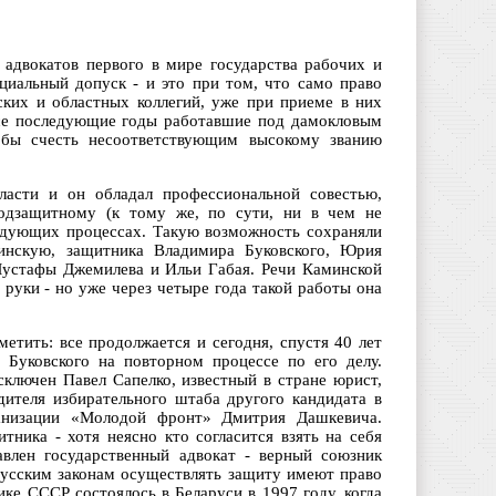
адвокатов первого в мире государства рабочих и
циальный допуск - и это при том, что само право
ских и областных коллегий, уже при приеме в них
все последующие годы работавшие под дамокловым
а бы счесть несоответствующим высокому званию
ласти и он обладал профессиональной совестью,
одзащитному (к тому же, по сути, ни в чем не
едующих процессах. Такую возможность сохраняли
нскую, защитника Владимира Буковского, Юрия
Мустафы Джемилева и Ильи Габая. Речи Каминской
руки - но уже через четыре года такой работы она
етить: все продолжается и сегодня, спустя 40 лет
 Буковского на повторном процессе по его делу.
сключен Павел Сапелко, известный в стране юрист,
ителя избирательного штаба другого кандидата в
ганизации «Молодой фронт» Дмитрия Дашкевича.
ника - хотя неясно кто согласится взять на себя
влен государственный адвокат - верный союзник
русским законам осуществлять защиту имеют право
ике СССР состоялось в Беларуси в 1997 году, когда