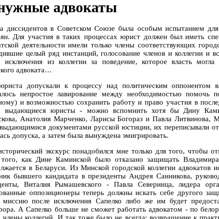
нужные адвокаты
а диссидентов в Советском Союзе была особым испытанием для 
ьян. Для участия в таких процессах юрист должен был иметь спе
атской деятельности имели только члены соответствующих город
дившие целый ряд инстанций, голосование членов и коллегии и 
 исключения из коллегии за поведение, которое власть могл
ского адвоката…
юриста допускали к процессу над политическим оппонентом в
алось непростое лавирование между необходимостью помочь п
ному) и возможностью сохранить работу и право участия в посл
о выдающиеся юристы - можно вспомнить хотя бы Дину Ками
скова, Анатолия Марченко, Ларисы Богораз и Павла Литвинова, 
 выдающимися документами русской юстиции, их переписывали от 
ась допуска, а затем была вынуждена эмигрировать.
исторический экскурс понадобился мне только для того, чтобы отм
 того, как Дине Каминской было отказано защищать Владимира
лжается в Беларуси. Из Минской городской коллегии адвокатов и
ник бывшего кандидата в президенты Андрея Санникова, руковод
денты, Виталия Рымашевского - Павла Северинца, лидера ор
ованные оппозиционеры теперь должны искать себе другого защит
 миссию после исключения Сапелко либо же им будет предоста
рора. А Сапелко больше не сможет работать адвокатом - по бело
о члены коллегий. И так тоже было не всегда: возвращение к практ