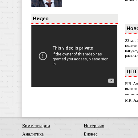
Видео
Нов
23 мая
полити
награж
развит
ЦПТ 
FIB. А
вызово
МК. Ал
Комментарии
Интервью
Аналитика
Бизнес