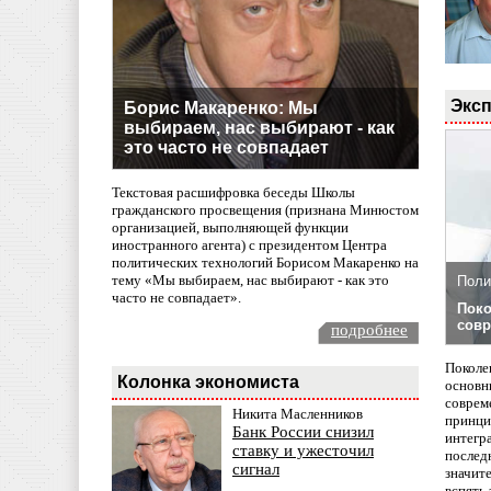
Эксп
Борис Макаренко: Мы
выбираем, нас выбирают - как
это часто не совпадает
Текстовая расшифровка беседы Школы
гражданского просвещения (признана Минюстом
организацией, выполняющей функции
иностранного агента) с президентом Центра
политических технологий Борисом Макаренко на
тему «Мы выбираем, нас выбирают - как это
Поли
часто не совпадает».
Поко
совр
подробнее
Поколе
Колонка экономиста
основн
совреме
Никита Масленников
принци
Банк России снизил
интегр
ставку и ужесточил
послед
сигнал
значит
вспять 