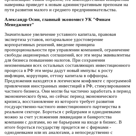
наверняка приведет к новым административным препонам на
пути развития малого и среднего предпринимательства.
Александр Осин, главный экономист УК "Финам
Менеджмент"
Значительное увеличение уставного капитала, правовая
экспертиза уставов, нотариальное удостоверение
корпоративных решений, введение принципа
пропорциональности при управлении компанией, ограничение
свободы акционерных соглашений, все эти меры эквивалентны
для бизнеса повышению налогов. При сохранении
неизменными всех остальных составляющих инвестиционного
процесса в РФ эти меры дадут новый импульс к росту
инфляции, коррупции, оттоку капитала в оффшоры.
Предложения находятся в логическом конфликте с программой
привлечения иностранных инвестиций в РФ, стимулированием
частного бизнеса. Они могли бы частично заработать в период
экономического бума, но сейчас период экономического
кризиса, восстановление из которого требует развития
госдуарственно-частного инвестиционного партнерства в
реальном секторе. Бороться с рейдерами и однодневками
можно за счет усложнения ликвидации и банкротства
компании с долгами, но не барьерами на входе в бизнес. В
итоге бороться государству придется не с фирмами -
однодневками или их аналогами, а непосредственно с