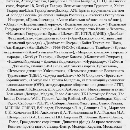
Братство, Артподготовка, Тризуб им. Степана Бандеры, НСО, Славянский
союз, Формат-18, Хизб ут-Тахрир, Исламская партия Туркестана, Хайят
Тахрир аш-Шам, Таухид валь-Джихад, АУЕ, Братья мусульмане, Легион
«Свобода России» («Легион Свобода России»), «Чеченская Республика
Ичкерия», «Правый сектор», «Азов» (батальон «Азов», полк «Азов»),
«Айдар», «Национальный корпус», «Исламское государство» («Исламское
Государство Ирака и Сирии», «Исламское Государство Ирака и Леванта»,
«Исламское Государство Ирака и Шама», ИГ, ИГИЛ, ДАИШ), «Джабхат
Фатх аш-Шам», «Священная война» («Аль-Джихад» или «Египетский
исламский джихад»), «Джабхат ан-Нусра», «Хайят Тахрир-аш-Шам»,
«Аль-Каида», «Аш-Шабаб», «УНА-УНСО», «Движение Талибан», «Братья-
мусульмане» («Аль-Ихван аль-Муслимун»), «Меджлис крымско-татарского
народа», «Хизб ут-Тахрир», «Имарат Кавказ» («Кавказский Эмират»),
«Исламский джихад – Джамаат моджахедов», «Нурджулар», «Таблиги
Джамаат», «Лашкар-И-Тайба», «Исламская партия Туркестана»,
«Исламское движение Узбекистана», «Исламское движение Восточного
Туркестана» (ИДВТ), «Джунд аш-Шам», «АУМ Синрике», «Братство»
Корчинского, «Тризуб им. Степана Бандеры», «Организация украинских
националистов» (ОУН), международное общественное движение ЛГБТ,
А.Навальный, К.Буданов, Д.Гордон, А.Арестович. Иностранные агенты:
Телеканал «Дождь», Медуза, Голос Америки, ТК Настоящее Время, The
Insider, Deutsche Welle, Проект, Azatliq Radiosi, «Радио Свободная Европа/
Радио Свобода» (PCE/PC), Сибирь. Реалии, Фактограф, Север. Реалии,
MEDIUM-ORIENT, Bellingcat, Пономарев Л. А., Савицкая Л.А., Маркелов
С.Е., Камалягин Д.Н., Апахончич Д.А., Толоконникова Н.А., Гельман М.А.,
Шендерович В.А., Верзилов П.Ю., Баданин Р.С., Альянс Врачей, Агора,
Голос, Гражданское содействие, Династия (фонд), За права человека,
Комитет против пыток, Левада-Центр, Молодая Карелия, Московская