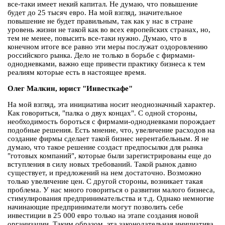
все-таки имеет некий капитал. Не думаю, что повышение
будет до 25 тысяч евро. На мой взгляд, значительное
повышение не будет правильным, так как у нас в стране
уровень жизни не такой как во всех европейских странах, но,
тем не менее, повысить все-таки нужно. Думаю, что в
конечном итоге все равно эти меры послужат оздоровлению
российского рынка. Дело не только в борьбе с фирмами-
однодневками, важно еще привести практику бизнеса к тем
реалиям которые есть в настоящее время.
Олег Малкин, юрист "Инвесткафе"
На мой взгляд, эта инициатива носит неоднозначный характер.
Как говориться, "палка о двух концах". С одной стороны,
необходимость бороться с фирмами-однодневками порождает
подобные решения. Есть мнение, что, увеличение расходов на
создание фирмы сделает такой бизнес нерентабельным. Я не
думаю, что такое решение создаст предпосылки для рынка
"готовых компаний", которые были зарегистрированы еще до
вступления в силу новых требований. Такой рынок давно
существует, и предложений на нем достаточно. Возможно
только увеличение цен. С другой стороны, возникает такая
проблема. У нас много говориться о развитии малого бизнеса,
стимулирования предпринимательства и т.д. Однако немногие
начинающие предприниматели могут позволить себе
инвестиции в 25 000 евро только на этапе создания новой
организации. Таким образом, эта законодательная инициатива