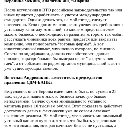
Вероника Чекина, аналитик ФЦ "Инфина"
После вступления в ВТО российское законодательство так или
иначе придется дорабатывать с учетом международных
стандартов. Однако делать это, на мой взгляд, следует
постепенно. Если одномоментно резко увеличить требования к
уставному капиталу компаний, то многим представителям
малого бизнеса, о необходимости развития которого так любят
рассуждать чиновники всех рангов, придется или закрывать
компанию, или приобретать "готовые фирмы". А вот
инвестиционный климат, улучшению которого, по мнению
Совета по кодификации, должна способствовать данная
новация, гораздо больше бы выиграл не от "закручивания
гаек", а от соблюдения рядом органов муниципальной власти
уже существующих законов.
Вячеслав Андрюшкин, заместитель председателя
правления СДМ-БАНКа
Безусловно, опыт Европы имеет место быть, но сумма в 25
тыс. евро для нашего малого бизнеса зачастую бывает
неподъемной. Сейчас сумма минимального уставного
капитала равна 10 тысячам рублей. Этот показатель действует
достаточно давно и фактически уже не совсем отвечает
нынешним реалиям. На мой взгляд, увеличивать минимальный
уставный капитал нужно для того, чтобы быть уверенными в
том что компания, которая начинает бизнес не пустышка, а