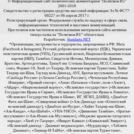
© Информационный сайт политических комментариев "Политком.RU"
2001-2018
Свидетельство о регистрации средства массовой информации Эл № ФС77-
69227 от 06 апреля 2017 г.
Регистрирующий орган: Федеральная служба по надзору в сфере связи,
информационных технологий и массовых коммуникаций.
При полном или частичном использовании материалов сайта активная
гиперссылка на "Политком.RU" обязательна
Разработчик:
Standarta.NET
*Организации, экстремисты и террористы, запрещенные в РФ: Meta
(Facebook и Instagram), Русский добровольческий корпус (РДК), Украинская
повстанческая армия (УПА), Грузинский легион, Национал-Большевистская
партия (НБП), Талибан, Свидетели Иеговы, Мизантропик Дивижн,
Братство, Артподготовка, Тризуб им. Степана Бандеры, НСО, Славянский
союз, Формат-18, Хизб ут-Тахрир, Исламская партия Туркестана, Хайят
Тахрир аш-Шам, Таухид валь-Джихад, АУЕ, Братья мусульмане, Легион
«Свобода России» («Легион Свобода России»), «Чеченская Республика
Ичкерия», «Правый сектор», «Азов» (батальон «Азов», полк «Азов»),
«Айдар», «Национальный корпус», «Исламское государство» («Исламское
Государство Ирака и Сирии», «Исламское Государство Ирака и Леванта»,
«Исламское Государство Ирака и Шама», ИГ, ИГИЛ, ДАИШ), «Джабхат
Фатх аш-Шам», «Священная война» («Аль-Джихад» или «Египетский
исламский джихад»), «Джабхат ан-Нусра», «Хайят Тахрир-аш-Шам»,
«Аль-Каида», «Аш-Шабаб», «УНА-УНСО», «Движение Талибан», «Братья-
мусульмане» («Аль-Ихван аль-Муслимун»), «Меджлис крымско-татарского
народа», «Хизб ут-Тахрир», «Имарат Кавказ» («Кавказский Эмират»),
«Исламский джихад – Джамаат моджахедов», «Нурджулар», «Таблиги
Джамаат», «Лашкар-И-Тайба», «Исламская партия Туркестана»,