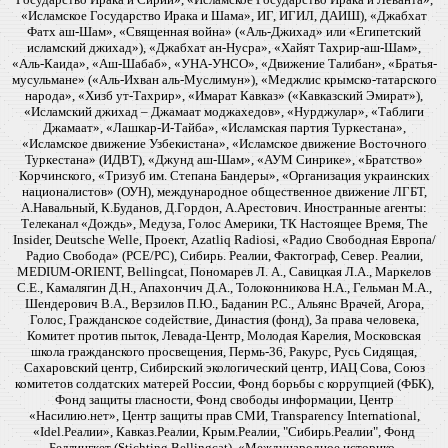
«Исламское Государство Ирака и Шама», ИГ, ИГИЛ, ДАИШ), «Джабхат
Фатх аш-Шам», «Священная война» («Аль-Джихад» или «Египетский
исламский джихад»), «Джабхат ан-Нусра», «Хайят Тахрир-аш-Шам»,
«Аль-Каида», «Аш-Шабаб», «УНА-УНСО», «Движение Талибан», «Братья-
мусульмане» («Аль-Ихван аль-Муслимун»), «Меджлис крымско-татарского
народа», «Хизб ут-Тахрир», «Имарат Кавказ» («Кавказский Эмират»),
«Исламский джихад – Джамаат моджахедов», «Нурджулар», «Таблиги
Джамаат», «Лашкар-И-Тайба», «Исламская партия Туркестана»,
«Исламское движение Узбекистана», «Исламское движение Восточного
Туркестана» (ИДВТ), «Джунд аш-Шам», «АУМ Синрике», «Братство»
Корчинского, «Тризуб им. Степана Бандеры», «Организация украинских
националистов» (ОУН), международное общественное движение ЛГБТ,
А.Навальный, К.Буданов, Д.Гордон, А.Арестович. Иностранные агенты:
Телеканал «Дождь», Медуза, Голос Америки, ТК Настоящее Время, The
Insider, Deutsche Welle, Проект, Azatliq Radiosi, «Радио Свободная Европа/
Радио Свобода» (PCE/PC), Сибирь. Реалии, Фактограф, Север. Реалии,
MEDIUM-ORIENT, Bellingcat, Пономарев Л. А., Савицкая Л.А., Маркелов
С.Е., Камалягин Д.Н., Апахончич Д.А., Толоконникова Н.А., Гельман М.А.,
Шендерович В.А., Верзилов П.Ю., Баданин Р.С., Альянс Врачей, Агора,
Голос, Гражданское содействие, Династия (фонд), За права человека,
Комитет против пыток, Левада-Центр, Молодая Карелия, Московская
школа гражданского просвещения, Пермь-36, Ракурс, Русь Сидящая,
Сахаровский центр, Сибирский экологический центр, ИАЦ Сова, Союз
комитетов солдатских матерей России, Фонд борьбы с коррупцией (ФБК),
Фонд защиты гласности, Фонд свободы информации, Центр
«Насилию.нет», Центр защиты прав СМИ, Transparency International,
«Idel.Реалии», Кавказ.Реалии, Крым.Реалии, "Сибирь.Реалии", Фонд
Беллингкет (Stichting Bellingcat), «Международное историко-