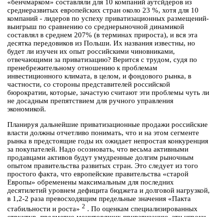
«бенчмарком» составляли для 10 компаний аутсйдеров из
среднеразвитых европейских стран около 23 %, хотя для 10
компаний - лидеров по успеху приватизационных размещений-
выигрыш по сравнению со среднерыночной динамикой
составлял в среднем 207% (в терминах прироста), и вся эта
десятка передовиков из Польши. Их названия известны, но
будет ли изучен их опыт российскими чиновниками,
отвечающими за приватизацию? Верится с трудом, судя по
пренебрежительному отношению к проблемам
инвестиционного климата, в целом, и фондового рынка, в
частности, со стороны представителей российской
бюрократии, которые, зачастую считают эти проблемы чуть ли
не досадным препятствием для ручного управления
экономикой.
Планируя дальнейшие приватизационные продажи российские
власти должны отчетливо понимать, что и на этом сегменте
рынка в предстоящие годы их ожидает непростая конкуренция
за покупателей. Надо осозновать, что весьма активными
продавцами активов будут умудренные долгим рыночным
опытом правительства развитых стран. Это следует из того
простого факта, что европейские правительства «старой
Европы» обременены максимальным для последних
десятилетий уровнем дефицита бюджета и долговой нагрузкой,
в 1,2-2 раза превосходящим предельные значения «Пакта
2
стабильности и роста»
. По оценкам специализированных