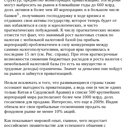
структур, предметно мониторящих приватизацию, эти игроки
могут выбросить на рынок в ближайшие годы до 660 млрд.
долл. активов в более чем 40 корпорациях и в большом числе
3
банков
, получивших господдержку в ходе кризиса и
отдавших свои активы государству, которое теперь будет от
них избавляться в силу и идеологических, и чисто
прагматических побуждений. К числу прагматических можно
отнести тот факт, что значимый рост налоговых ставок по
налогам с мобильной налоговой базой (на прибыль
корпораций) проблематичен в силу конкуренции между
самими налогополучателями, которая ярко проявилась в
последние 15 лет (см. Рис. справа). При этом краткосрочные
возможности снижения бюджетных расходов и роста налогов с
немобильной налоговой базы (то есть на имущество и
трудовые доходы) ограничены. Значит за деньгами они пойдут
на рынок и займутся приватизацией.
Нельзя исключать и того, что развивающиеся страны также
осознают выгодность приватизации, а ведь они (в числе одних
только Китая и Саудовской Аравии) в списке 500 крупнейших
корпораций мира располагают более чем 1000 млрд. долл.
госактивов для продажи. Интересно, что еще в 2009г. Индия
обязала все свои прибыльные госкомпании продать на
фондовом рынке не менее 10% акций.
Как показывает мировой опыт, главное, чего недостает
российскому правительству для успешного общения с