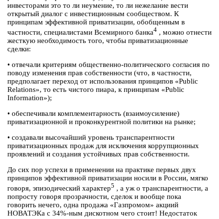
инвесторами это то ли неумение, то ли нежелание вести
открытый диалог с инвестиционным сообществом. К
принципам эффективной приватизации, обобщенным в
4
частности, специалистами Всемирного банка
, можно отнести
жесткую необходимость того, чтобы приватизационные
сделки:
• отвечали критериям общественно-политического согласия по
поводу изменения прав собственности (что, в частности,
предполагает переход от использования принципов «Public
Relations», то есть чистого пиара, к принципам «Public
Information»);
• обеспечивали комплементарность (взаимоусиление)
приватизационной и проконкурентной политики на рынке;
• cоздавали высочайший уровень транспарентности
приватизационных продаж для исключения коррупционных
проявлений и создания устойчивых прав собственности.
До сих пор успехи в применении на практике первых двух
принципов эффективной приватизации носили в России, мягко
5
говоря, эпизодический характер
, а уж о транспарентности, а
попросту говоря прозрачности, сделок и вообще пока
говорить нечего, одна продажа «Газпромом» акциий
НОВАТЭКа с 34%-ным дискотном чего стоит! Недостаток