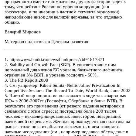
прозрачности вместе с комплексом других факторов ведет к
тому, что рейтинг России по уровню коррупции (и в
госсекторе, и по инерции в частном сегменте экономики)
неподобающе низок для великой державы, за что отдельно
обидно.
Валерий Миронов
Материал подготовлен Центром развития
1. http://www.banki.ru/news/bankpress/?id=1817371
2. Stability and Growth Pact (SGP). В соответствии с ним
нормальный для членов ЕС уровень бюджетного дефицита
ограничен 3% ВВП, а уровень госдолга - 60%.
3. The PB Report 2009
4. См, yапример: Кikeri Sunita, Nellis John// Privatization In
Competitive Sectors: The Record To Date, World Bank, June 2002
5. Чистый пиар широко использовался в ходе т.н. «народных
IPO» в 2006-2007гг. (Роснефти, Сбербанка и банка ВТБ). В
результате его применения (от резкого падения котировок и
связанного с этим стресса) пострадало более 200 тысяч
человек – неквалифицированных инвесторов, поверивших
навязчивой госрекламе. Жесткая проконкурентная политика на
рынке - тоже пока из области желаемого, о чем говорят и
научные исследования (cм., например недавнее обсуждение в