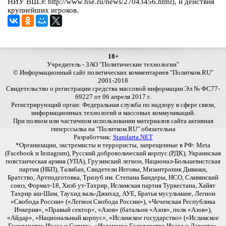
НИУ ВШЭ: http://www.hse.ru/news/27043456.html), и действия
крупнейших игроков.
18+
Учредитель - ЗАО "Политические технологии"
© Информационный сайт политических комментариев "Политком.RU"
2001-2018
Свидетельство о регистрации средства массовой информации Эл № ФС77-
69227 от 06 апреля 2017 г.
Регистрирующий орган: Федеральная служба по надзору в сфере связи,
информационных технологий и массовых коммуникаций.
При полном или частичном использовании материалов сайта активная
гиперссылка на "Политком.RU" обязательна
Разработчик:
Standarta.NET
*Организации, экстремисты и террористы, запрещенные в РФ: Meta
(Facebook и Instagram), Русский добровольческий корпус (РДК), Украинская
повстанческая армия (УПА), Грузинский легион, Национал-Большевистская
партия (НБП), Талибан, Свидетели Иеговы, Мизантропик Дивижн,
Братство, Артподготовка, Тризуб им. Степана Бандеры, НСО, Славянский
союз, Формат-18, Хизб ут-Тахрир, Исламская партия Туркестана, Хайят
Тахрир аш-Шам, Таухид валь-Джихад, АУЕ, Братья мусульмане, Легион
«Свобода России» («Легион Свобода России»), «Чеченская Республика
Ичкерия», «Правый сектор», «Азов» (батальон «Азов», полк «Азов»),
«Айдар», «Национальный корпус», «Исламское государство» («Исламское
Государство Ирака и Сирии», «Исламское Государство Ирака и Леванта»,