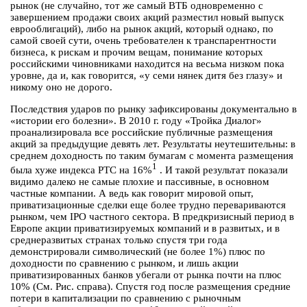
рынок (не случайно, тот же самый ВТБ одновременно с
завершением продажи своих акций разместил новый выпуск
еврооблигаций), либо на рынок акций, который однако, по
самой своей сути, очень требователен к транспарентности
бизнеса, к рискам и прочим вещам, понимание которых
российскими чиновниками находится на весьма низком пока
уровне, да и, как говорится, «у семи нянек дитя без глазу» и
никому оно не дорого.
Последствия ударов по рынку зафиксированы документально в
«истории его болезни». В 2010 г. году «Тройка Диалог»
проанализировала все российские публичные размещения
акций за предыдущие девять лет. Результаты неутешительны: в
среднем доходность по таким бумагам с момента размещения
1
была хуже индекса РТС на 16%
. И такой результат показали
видимо далеко не самые плохие и пассивные, в основном
частные компании. А ведь как говорит мировой опыт,
приватизационные сделки еще более трудно перевариваются
рынком, чем IPO частного сектора. В предкризисный период в
Европе акции приватизируемых компаний и в развитых, и в
среднеразвитых странах только спустя три года
демонстрировали символический (не более 1%) плюс по
доходности по сравнению с рынком, и лишь акции
приватизированных банков убегали от рынка почти на плюс
10% (См. Рис. справа). Спустя год после размещения средние
потери в капитализации по сравнению с рыночным