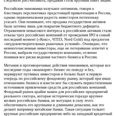
следовало рассчитывать, продавая столь крупный пакет акций.
Российские чиновники излучают оптимизм, говоря о
блестящих перспективах предстоящей приватизации в России,
однако первоначальная радость инвесторов потихоньку
угасает. Они понимают, что продажа государством активов
была затеяна лишь для покрытия бюджетного дефицита.
Отражением невысокого интереса к российским активам стали
отказы трех российских компаний от проведения IPO в самый
последний момент («Кокс», ЧТПЗ, Nord Gold) под предлогом
«неудовлетворительных рыночных условий». Очевидно, что
немногочисленные инвесторы, еще не потерявшие аппетит к
России, выбрали государственную компанию, отлично
понимая все риски ведения частного бизнеса в России.
Метания и противоречивые действия чиновников, которые все
последние годы «кошмарят» бизнес по поводу и без,
нервируют пугливых инвесторов и больно бьют в первую
очередь по российскому фондовому рынку, который при иных
отношениях бизнеса и власти мог бы служить первостепенным
источником привлечения средств для российских компаний.
Фондовый рынок крайне важен для российских предприятий
реального сектора, которые исторически гораздо крупнее
мелких российских банков, не могущих в силу этого
обеспечивать его крупными и длинными деньгами, как это
делают например китайские банки. Такая ситуация толкает
крупные российские предприятия либо на западный кредитный