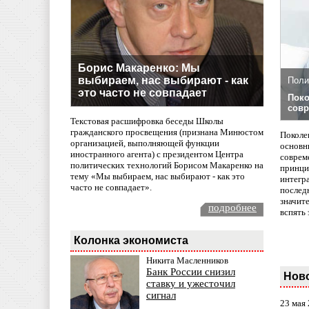
Борис Макаренко: Мы
выбираем, нас выбирают - как
Поли
это часто не совпадает
Поко
совр
Текстовая расшифровка беседы Школы
гражданского просвещения (признана Минюстом
Поколе
организацией, выполняющей функции
основн
иностранного агента) с президентом Центра
совреме
политических технологий Борисом Макаренко на
принци
тему «Мы выбираем, нас выбирают - как это
интегр
часто не совпадает».
послед
значит
подробнее
вспять 
Колонка экономиста
Никита Масленников
Банк России снизил
Нов
ставку и ужесточил
сигнал
23 мая