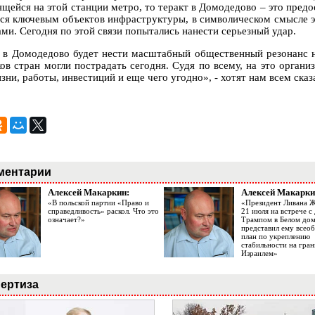
ящейся на этой станции метро, то теракт в Домодедово – это пред
тся ключевым объектов инфраструктуры, в символическом смысле э
ами. Сегодня по этой связи попытались нанести серьезный удар.
 в Домодедово будет нести масштабный общественный резонанс не
ков стран могли пострадать сегодня. Судя по всему, на это органи
зни, работы, инвестиций и еще чего угодно», - хотят нам всем сказ
ментарии
Алексей Макаркин:
Алексей Макарки
«В польской партии «Право и
«Президент Ливана 
справедливость» раскол. Что это
21 июля на встрече 
означает?»
Трампом в Белом до
представил ему все
план по укреплению
стабильности на гран
Израилем»
ертиза