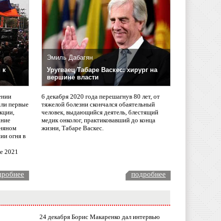
Эмиль Дабагян
 к
Уругваец Табаре Васкес: хирург на
вершине власти
ении
6 декабря 2020 года перешагнув 80 лет, от
сли первые
тяжелой болезни скончался обаятельный
кции,
человек, выдающийся деятель, блестящий
ание
медик онколог, практиковавший до конца
няном
жизни, Табаре Васкес.
ии огня в
ле 2021
дробнее
подробнее
24 декабря Борис Макаренко дал интервью