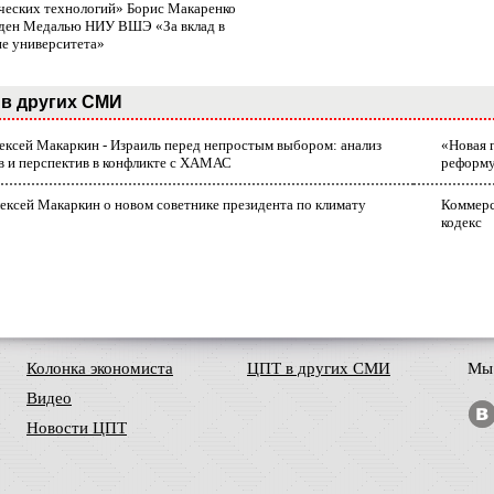
ческих технологий» Борис Макаренко
ден Медалью НИУ ВШЭ «За вклад в
ие университета»
в других СМИ
лексей Макаркин - Израиль перед непростым выбором: анализ
«Новая 
в и перспектив в конфликте с ХАМАС
реформ
ексей Макаркин о новом советнике президента по климату
Коммерс
кодекс
Колонка экономиста
ЦПТ в других СМИ
Мы 
Видео
Новости ЦПТ