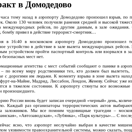
ракт в Домодедово
 часа тому назад в аэропорту Домодедово произошел взрыв, по 
ек. Около 130 человек получили ранения средней и высокой тяже
а международных рейсов, по другим данным, в зале ожидания.
т, бомбу привел в действие террорист-смертник…
ня в 16:40 в московском аэропорту Домодедово произошел те
ное устройство в действие в зале вылета международных рейсов.
ным устройством пройти паспортный контроль или взорвался в за
и безопасных мест нет.
мационные агентства с мест событий сообщают о панике в аэроп
 – по всему миру родственники тех, кто должен был вылететь, 
ке с дорогими им людьми. К моменту взрыва в зоне вылета нахо
фурт-на-Майне, Мадрид, Лиссабон, Лондон, Женеву. Сейчас уже из
ятся в тяжелом состоянии. К аэропорту стянуты все возможны
н произошедшего.
орию России вновь будет записан очередной «черный» день, количе
ло. Каждый раз организаторы террористических актов выбираю
та заложников. Мы все помним чудовищные трагедии – москов
инская», «Автозаводская», «Лубянка», «Парк культуры»… С после
ейчас ясно, что аэропорт неслучайно выбран в качестве мише
лом уязвимости правоохранительной системы, можно сказать, пощ