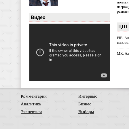
полити
награж
развит
Видео
ЦПТ 
FIB. А
вызово
МК. Ал
Комментарии
Интервью
Аналитика
Бизнес
Экспертиза
Выборы