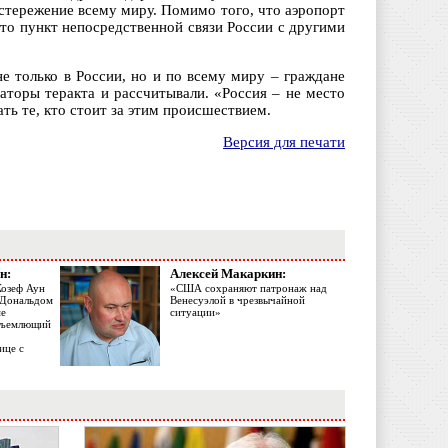
остережение всему миру. Помимо того, что аэропорт
то пункт непосредственной связи России с другими
 только в России, но и по всему миру – граждане
заторы теракта и рассчитывали. «Россия – не место
ать те, кто стоит за этим происшествием.
Версия для печати
н:
Алексей Макаркин:
Жозеф Аун
«США сохраняют патронаж над
с Дональдом
Венесуэлой в чрезвычайной
ме
ситуации»
объемлющий
ице с