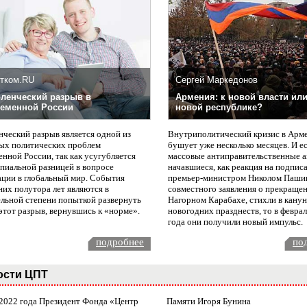
тком.RU
Сергей Маркедонов
ленческий разрыв в
Армения: к новой власти или
еменной России
новой республике?
нческий разрыв является одной из
Внутриполитический кризис в Арм
ых политических проблем
бушует уже несколько месяцев. И е
нной России, так как усугубляется
массовые антиправительственные а
пиальной разницей в вопросе
начавшиеся, как реакция на подпис
ации в глобальный мир. События
премьер-министром Николом Паши
них полутора лет являются в
совместного заявления о прекращен
ельной степени попыткой развернуть
Нагорном Карабахе, стихли в канун
этот разрыв, вернувшись к «норме».
новогодних празднеств, то в февра
года они получили новый импульс.
подробнее
по
ости ЦПТ
 2022 года Президент Фонда «Центр
Памяти Игоря Бунина