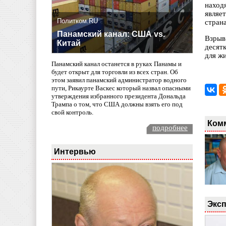
наход
являе
Политком.RU
стран
Панамский канал: США vs.
Взрыв
Китай
десят
для жи
Панамский канал останется в руках Панамы и
будет открыт для торговли из всех стран. Об
этом заявил панамский администратор водного
пути, Рикаурте Васкес который назвал опасными
утверждения избранного президента Дональда
Трампа о том, что США должны взять его под
свой контроль.
Ком
подробнее
Интервью
Эксп