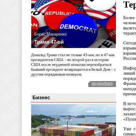
Те
Более
челов
вылет
терак
Борис Макаренко
Трамп 47-ой
Сегод
взрыв
взрыв
Дональд Трамп стал не только 45-ым, но и 47-ым
Росси
президентом США – во второй раз в истории
США после неудачной попытки переизбраться
Инфор
бывший президент возвращается в Белый Дом – с
линий
другим порядковым номером.
поряд
подробнее
Франк
наход
причи
Бизнес
В ист
вырос
захва
«Пушк
Уже с
симво