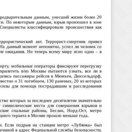
предварительным данным, унесший жизни более 20
сти. По некоторым данным, взрыв произошел в зоне
 Специалисты классифицировали происшествия как
ррористический акт. Террорист-смертник привел
 На данный момент непонятно, успел ли человек со
ле ожидания. Но теперь всему миру ясно одно – в
орту, мобильные операторы фиксируют перегрузку
прилететь в/из Москвы пытаются узнать, все ли в
дились пассажиры рейсов в Мюнхен, Дюссельдорф,
вестно о 31 погибшем, 130 раненых, 20 из которых
е силы для помощи пострадавшим и расследования
ство которых за последнее десятилетие значительно
т символические места для совершения взрывов и
ские спальные районы, Беслан, Норд-Ост, метро
днего теракта в Москве прошло меньше года.
ни. Если подрыв на станции метро «Лубянка» был
ечиной в адрес Федеральной службы безопасности,