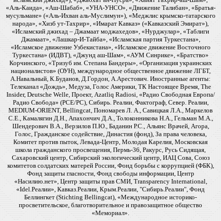
«Аль-Каида», «Аш-Шабаб», «УНА-УНСО», «Движение Талибан», «Братья-
мусульмане» («Аль-Ихван аль-Муслимун»), «Меджлис крымско-татарского
народа», «Хизб ут-Тахрир», «Имарат Кавказ» («Кавказский Эмират»),
«Исламский джихад – Джамаат моджахедов», «Нурджулар», «Таблиги
Джамаат», «Лашкар-И-Тайба», «Исламская партия Туркестана»,
«Исламское движение Узбекистана», «Исламское движение Восточного
Туркестана» (ИДВТ), «Джунд аш-Шам», «АУМ Синрике», «Братство»
Корчинского, «Тризуб им. Степана Бандеры», «Организация украинских
националистов» (ОУН), международное общественное движение ЛГБТ,
А.Навальный, К.Буданов, Д.Гордон, А.Арестович. Иностранные агенты:
Телеканал «Дождь», Медуза, Голос Америки, ТК Настоящее Время, The
Insider, Deutsche Welle, Проект, Azatliq Radiosi, «Радио Свободная Европа/
Радио Свобода» (PCE/PC), Сибирь. Реалии, Фактограф, Север. Реалии,
MEDIUM-ORIENT, Bellingcat, Пономарев Л. А., Савицкая Л.А., Маркелов
С.Е., Камалягин Д.Н., Апахончич Д.А., Толоконникова Н.А., Гельман М.А.,
Шендерович В.А., Верзилов П.Ю., Баданин Р.С., Альянс Врачей, Агора,
Голос, Гражданское содействие, Династия (фонд), За права человека,
Комитет против пыток, Левада-Центр, Молодая Карелия, Московская
школа гражданского просвещения, Пермь-36, Ракурс, Русь Сидящая,
Сахаровский центр, Сибирский экологический центр, ИАЦ Сова, Союз
комитетов солдатских матерей России, Фонд борьбы с коррупцией (ФБК),
Фонд защиты гласности, Фонд свободы информации, Центр
«Насилию.нет», Центр защиты прав СМИ, Transparency International,
«Idel.Реалии», Кавказ.Реалии, Крым.Реалии, "Сибирь.Реалии", Фонд
Беллингкет (Stichting Bellingcat), «Международное историко-
просветительское, благотворительное и правозащитное общество
«Мемориал».