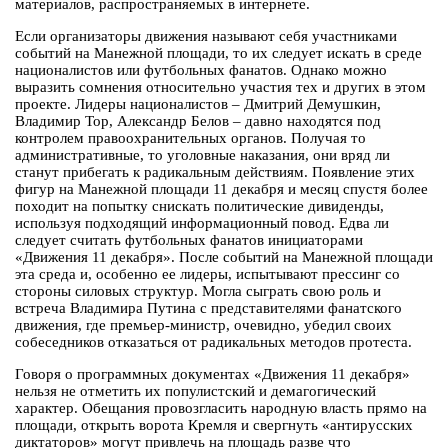
материалов, распространяемых в интернете.
Если организаторы движения называют себя участниками
событий на Манежной площади, то их следует искать в среде
националистов или футбольных фанатов. Однако можно
выразить сомнения относительно участия тех и других в этом
проекте. Лидеры националистов – Дмитрий Демушкин,
Владимир Тор, Александр Белов – давно находятся под
контролем правоохранительных органов. Получая то
административные, то уголовные наказания, они вряд ли
станут прибегать к радикальным действиям. Появление этих
фигур на Манежной площади 11 декабря и месяц спустя более
походит на попытку снискать политические дивиденды,
используя подходящий информационный повод. Едва ли
следует считать футбольных фанатов инициаторами
«Движения 11 декабря». После событий на Манежной площади
эта среда и, особенно ее лидеры, испытывают прессинг со
стороны силовых структур. Могла сыграть свою роль и
встреча Владимира Путина с представителями фанатского
движения, где премьер-министр, очевидно, убедил своих
собеседников отказаться от радикальных методов протеста.
Говоря о программных документах «Движения 11 декабря»
нельзя не отметить их популистский и демагогический
характер. Обещания провозгласить народную власть прямо на
площади, открыть ворота Кремля и свергнуть «антирусских
диктаторов» могут привлечь на площадь разве что