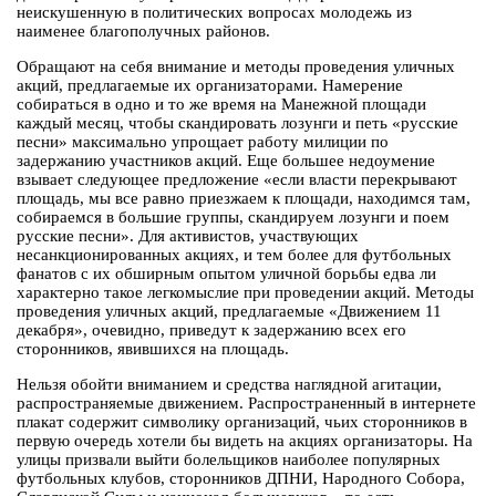
неискушенную в политических вопросах молодежь из
наименее благополучных районов.
Обращают на себя внимание и методы проведения уличных
акций, предлагаемые их организаторами. Намерение
собираться в одно и то же время на Манежной площади
каждый месяц, чтобы скандировать лозунги и петь «русские
песни» максимально упрощает работу милиции по
задержанию участников акций. Еще большее недоумение
взывает следующее предложение «если власти перекрывают
площадь, мы все равно приезжаем к площади, находимся там,
собираемся в большие группы, скандируем лозунги и поем
русские песни». Для активистов, участвующих
несанкционированных акциях, и тем более для футбольных
фанатов с их обширным опытом уличной борьбы едва ли
характерно такое легкомыслие при проведении акций. Методы
проведения уличных акций, предлагаемые «Движением 11
декабря», очевидно, приведут к задержанию всех его
сторонников, явившихся на площадь.
Нельзя обойти вниманием и средства наглядной агитации,
распространяемые движением. Распространенный в интернете
плакат содержит символику организаций, чьих сторонников в
первую очередь хотели бы видеть на акциях организаторы. На
улицы призвали выйти болельщиков наиболее популярных
футбольных клубов, сторонников ДПНИ, Народного Собора,