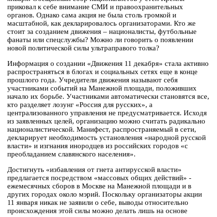
приковал к себе внимание СМИ и правоохранительных
органов. Однако сама акция не была столь громкой и
масштабной, как декларировалось организаторами. Кто же
стоит за созданием движения – националисты, футбольные
фанаты или спецслужбы? Можно ли говорить о появлении
новой политической силы ультраправого толка?
Информация о создании «Движения 11 декабря» стала активно
распространяться в блогах и социальных сетях еще в конце
прошлого года. Учредители движения называют себя
участниками событий на Манежной площади, положивших
начало их борьбе. Участниками автоматически становятся все,
кто разделяет лозунг «Россия для русских», а
централизованного управления не предусматривается. Исходя
из заявленных целей, организацию можно считать радикально
националистической. Манифест, распространяемый в сети,
декларирует необходимость установления «народной русской
власти» и изгнания инородцев из российских городов «с
преобладанием славянского населения».
Достигнуть «избавления от гнета антирусской власти»
предлагается посредством «массовых общих действий» -
ежемесячных сборов в Москве на Манежной площади и в
других городах около мэрий. Поскольку организаторы акции
11 января никак не заявили о себе, выводы относительно
происхождения этой силы можно делать лишь на основе