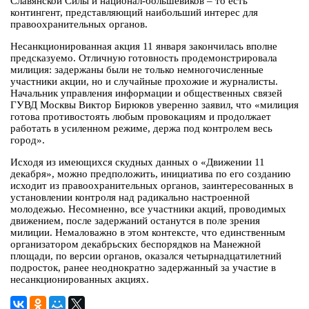
Славянской Силы и национал-большевиков – то есть
контингент, представляющий наибольший интерес для
правоохранительных органов.
Несанкционированная акция 11 января закончилась вполне
предсказуемо. Отличную готовность продемонстрировала
милиция: задержаны были не только немногочисленные
участники акции, но и случайные прохожие и журналисты.
Начальник управления информации и общественных связей
ГУВД Москвы Виктор Бирюков уверенно заявил, что «милиция
готова противостоять любым провокациям и продолжает
работать в усиленном режиме, держа под контролем весь
город».
Исходя из имеющихся скудных данных о «Движении 11
декабря», можно предположить, инициатива по его созданию
исходит из правоохранительных органов, заинтересованных в
установлении контроля над радикально настроенной
молодежью. Несомненно, все участники акций, проводимых
движением, после задержаний останутся в поле зрения
милиции. Немаловажно в этом контексте, что единственным
организатором декабрьских беспорядков на Манежной
площади, по версии органов, оказался четырнадцатилетний
подросток, ранее неоднократно задержанный за участие в
несанкционированных акциях.