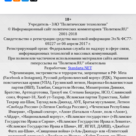
18+
Учредитель - ЗАО "Политические технологии"
© Информационный сайт политических комментариев "Политком.RU"
2001-2018
Свидетельство о регистрации средства массовой информации Эл № ФС77-
69227 от 06 апреля 2017 г.
Регистрирующий орган: Федеральная служба по надзору в сфере связи,
информационных технологий и массовых коммуникаций.
При полном или частичном использовании материалов сайта активная
гиперссылка на "Политком.RU" обязательна
Разработчик:
Standarta.NET
*Организации, экстремисты и террористы, запрещенные в РФ: Meta
(Facebook и Instagram), Русский добровольческий корпус (РДК), Украинская
повстанческая армия (УПА), Грузинский легион, Национал-Большевистская
партия (НБП), Талибан, Свидетели Иеговы, Мизантропик Дивижн,
Братство, Артподготовка, Тризуб им. Степана Бандеры, НСО, Славянский
союз, Формат-18, Хизб ут-Тахрир, Исламская партия Туркестана, Хайят
Тахрир аш-Шам, Таухид валь-Джихад, АУЕ, Братья мусульмане, Легион
«Свобода России» («Легион Свобода России»), «Чеченская Республика
Ичкерия», «Правый сектор», «Азов» (батальон «Азов», полк «Азов»),
«Айдар», «Национальный корпус», «Исламское государство» («Исламское
Государство Ирака и Сирии», «Исламское Государство Ирака и Леванта»,
«Исламское Государство Ирака и Шама», ИГ, ИГИЛ, ДАИШ), «Джабхат
Фатх аш-Шам», «Священная война» («Аль-Джихад» или «Египетский
исламский джихад»), «Джабхат ан-Нусра», «Хайят Тахрир-аш-Шам»,