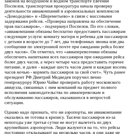
законов на воздушном и водном транспорте Евгений
Поспелов, транспортная прокуратура начала проверку
деятельности авиакомпаний и аэровокзальных комплексов
«Домодедово» и «Шереметьево» в связи с массовыми
задержками рейсов. «Проверка направлена на обеспечение
прав пассажиров», - подчеркнул Поспелов. По его словам,
«авиакомпании обязаны бесплатно предоставить пассажирам
следующие услуги: комнату матери и ребенка для пассажиров
с детьми в возрасте до 7 лет, два телефонных звонка или два
сообщения по электронной почте при ожидании рейса более
двух часов». Он отметил, что «авиаперевозчики обязаны
обеспечить напитками всех пассажиров при ожидании рейса
более двух часов, а через четыре часа предоставить горячее
питание, и далее - каждые шесть часов днем и каждые восемь
часов ночью - кормить пассажиров за свой счет». Чуть ранее
президент РФ Дмитрий Медведев поручил лично
генпрокурору Юрию Чайке проверить работу московского
авиаузла, связанных с ним компаний на предмет полного
исполнения законодательства по авиаперевозкам и
обслуживанию пассажиров, оказавшихся в непростой
ситуации.
Однако надо признать, что ни аэропорты, ни авиакомпании
оказались не готовы к кризису. Тысячи пассажиров из-за
непогоды уже третьи сутки не могут вылететь из двух
крупнейших аэропортов. Люди жалуются на то, что рейсы
постоянно откладывают на несколько часов, и они даже не