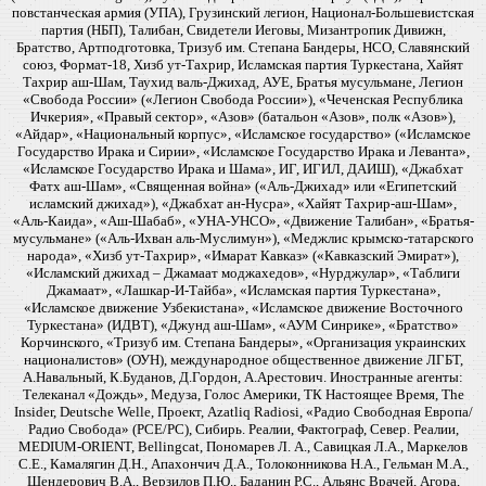
повстанческая армия (УПА), Грузинский легион, Национал-Большевистская
партия (НБП), Талибан, Свидетели Иеговы, Мизантропик Дивижн,
Братство, Артподготовка, Тризуб им. Степана Бандеры, НСО, Славянский
союз, Формат-18, Хизб ут-Тахрир, Исламская партия Туркестана, Хайят
Тахрир аш-Шам, Таухид валь-Джихад, АУЕ, Братья мусульмане, Легион
«Свобода России» («Легион Свобода России»), «Чеченская Республика
Ичкерия», «Правый сектор», «Азов» (батальон «Азов», полк «Азов»),
«Айдар», «Национальный корпус», «Исламское государство» («Исламское
Государство Ирака и Сирии», «Исламское Государство Ирака и Леванта»,
«Исламское Государство Ирака и Шама», ИГ, ИГИЛ, ДАИШ), «Джабхат
Фатх аш-Шам», «Священная война» («Аль-Джихад» или «Египетский
исламский джихад»), «Джабхат ан-Нусра», «Хайят Тахрир-аш-Шам»,
«Аль-Каида», «Аш-Шабаб», «УНА-УНСО», «Движение Талибан», «Братья-
мусульмане» («Аль-Ихван аль-Муслимун»), «Меджлис крымско-татарского
народа», «Хизб ут-Тахрир», «Имарат Кавказ» («Кавказский Эмират»),
«Исламский джихад – Джамаат моджахедов», «Нурджулар», «Таблиги
Джамаат», «Лашкар-И-Тайба», «Исламская партия Туркестана»,
«Исламское движение Узбекистана», «Исламское движение Восточного
Туркестана» (ИДВТ), «Джунд аш-Шам», «АУМ Синрике», «Братство»
Корчинского, «Тризуб им. Степана Бандеры», «Организация украинских
националистов» (ОУН), международное общественное движение ЛГБТ,
А.Навальный, К.Буданов, Д.Гордон, А.Арестович. Иностранные агенты:
Телеканал «Дождь», Медуза, Голос Америки, ТК Настоящее Время, The
Insider, Deutsche Welle, Проект, Azatliq Radiosi, «Радио Свободная Европа/
Радио Свобода» (PCE/PC), Сибирь. Реалии, Фактограф, Север. Реалии,
MEDIUM-ORIENT, Bellingcat, Пономарев Л. А., Савицкая Л.А., Маркелов
С.Е., Камалягин Д.Н., Апахончич Д.А., Толоконникова Н.А., Гельман М.А.,
Шендерович В.А., Верзилов П.Ю., Баданин Р.С., Альянс Врачей, Агора,