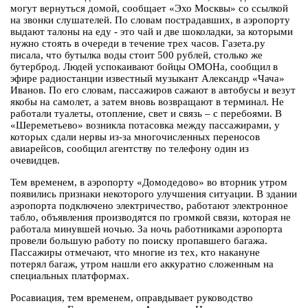
могут вернуться домой, сообщает «Эхо Москвы» со ссылкой
на звонки слушателей. По словам пострадавших, в аэропорту
выдают талоны на еду - это чай и две шоколадки, за которыми
нужно стоять в очереди в течение трех часов. Газета.ру
писала, что бутылка воды стоит 500 рублей, столько же
бутерброд. Людей успокаивают бойцы ОМОНа, сообщил в
эфире радиостанции известный музыкант Александр «Чача»
Иванов. По его словам, пассажиров сажают в автобусы и везут
якобы на самолет, а затем вновь возвращают в терминал. Не
работали туалеты, отопление, свет и связь – с перебоями. В
«Шереметьево» возникла потасовка между пассажирами, у
которых сдали нервы из-за многочисленных переносов
авиарейсов, сообщил агентству по телефону один из
очевидцев.
Тем временем, в аэропорту «Домодедово» во вторник утром
появились признаки некоторого улучшения ситуации. В здании
аэропорта подключено электричество, работают электронное
табло, объявления производятся по громкой связи, которая не
работала минувшей ночью. За ночь работниками аэропорта
провели большую работу по поиску пропавшего багажа.
Пассажиры отмечают, что многие из тех, кто накануне
потерял багаж, утром нашли его аккуратно сложенным на
специальных платформах.
Росавиация, тем временем, оправдывает руководство