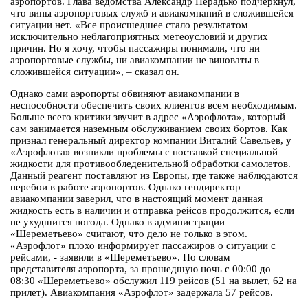
аэропортов. Глава ведомства Александр Нерадько подчеркнул,
что вины аэропортовых служб и авиакомпаний в сложившейся
ситуации нет. «Все происшедшее стало результатом
исключительно неблагоприятных метеоусловий и других
причин. Но я хочу, чтобы пассажиры понимали, что ни
аэропортовые службы, ни авиакомпании не виноваты в
сложившейся ситуации», – сказал он.
Однако сами аэропорты обвиняют авиакомпании в
неспособности обеспечить своих клиентов всем необходимым.
Больше всего критики звучит в адрес «Аэрофлота», который
сам занимается наземным обслуживанием своих бортов. Как
признал генеральный директор компании Виталий Савельев, у
«Аэрофлота» возникли проблемы с поставкой специальной
жидкости для противообледенительной обработки самолетов.
Данный реагент поставляют из Европы, где также наблюдаются
перебои в работе аэропортов. Однако гендиректор
авиакомпании заверил, что в настоящий момент данная
жидкость есть в наличии и отправка рейсов продолжится, если
не ухудшится погода. Однако в администрации
«Шереметьево» считают, что дело не только в этом.
«Аэрофлот» плохо информирует пассажиров о ситуации с
рейсами, - заявили в «Шереметьево». По словам
представителя аэропорта, за прошедшую ночь с 00:00 до
08:30 «Шереметьево» обслужил 119 рейсов (51 на вылет, 62 на
прилет). Авиакомпания «Аэрофлот» задержала 57 рейсов.