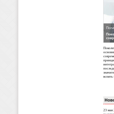
Поли
Поко
совр
Поколе
основн
совреме
принци
интегр
послед
значит
вспять 
Нов
23 мая