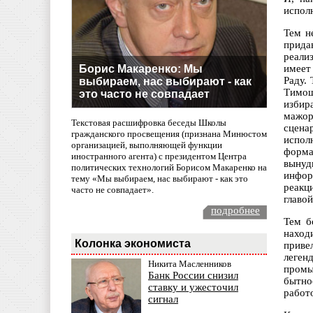
исполн
Тем н
прида
реали
Борис Макаренко: Мы
имеет
Раду.
выбираем, нас выбирают - как
Тимош
это часто не совпадает
избир
мажор
Текстовая расшифровка беседы Школы
сцена
гражданского просвещения (признана Минюстом
испол
организацией, выполняющей функции
форма
иностранного агента) с президентом Центра
вынуд
политических технологий Борисом Макаренко на
инфор
тему «Мы выбираем, нас выбирают - как это
реакц
часто не совпадает».
главо
подробнее
Тем б
наход
Колонка экономиста
приве
легенд
Никита Масленников
промы
Банк России снизил
бытно
ставку и ужесточил
работ
сигнал