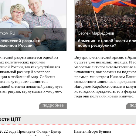
тком.RU
Сергей Маркедонов
ленческий разрыв в
Армения: к новой власти или
еменной России
новой республике?
нческий разрыв является одной из
Внутриполитический кризис в Арм
ых политических проблем
бушует уже несколько месяцев. И е
нной России, так как усугубляется
массовые антиправительственные а
пиальной разницей в вопросе
начавшиеся, как реакция на подпис
ации в глобальный мир. События
премьер-министром Николом Паши
них полутора лет являются в
совместного заявления о прекращен
ельной степени попыткой развернуть
Нагорном Карабахе, стихли в канун
этот разрыв, вернувшись к «норме».
новогодних празднеств, то в февра
года они получили новый импульс.
подробнее
по
ости ЦПТ
 2022 года Президент Фонда «Центр
Памяти Игоря Бунина