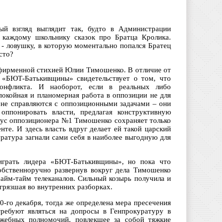
й взгляд выглядит так, будто в Администрации
 каждому школьнику сказок про Братца Кролика.
 - ловушку, в которую моментально попался Братец
сто?
я фирменной стихией Юлии Тимошенко. В отличие от
а «БЮТ-Батькивщины» свидетельствует о том, что
онфликта. И наоборот, если в реальных либо
окойная и планомерная работа в оппозиции не для
а не справляются с оппозиционными задачами – они
оппонировать власти, предлагая конструктивную
атус оппозиционера №1 Тимошенко сохраняет только
те. И здесь власть вдруг делает ей такой царский
ратура загнали сами себя в наиболее выгодную для
еиграть лидера «БЮТ-Батькивщины», но пока что
обственноручно развернув вокруг дела Тимошенко
райм-тайм телеканалов. Сильный козырь получила и
огрязшая во внутренних разборках.
го декабря, тогда же определена мера пресечения
требуют являться на допросы в Генпрокуратуру в
ебных полномочий, повлекшее за собой тяжкие