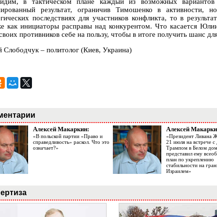
идим, в тактическом плане каждый из возможных вариантов 
нированный результат, ограничив Тимошенко в активности, 
егических последствиях для участников конфликта, то в результ
е как инициаторы расправы над конкурентом. Что касается Юлии
своих противников себе на пользу, чтобы в итоге получить шанс дл
й Слободчук – политолог (Киев, Украина)
ментарии
Алексей Макаркин:
Алексей Макарки
«В польской партии «Право и
«Президент Ливана 
справедливость» раскол. Что это
21 июля на встрече 
означает?»
Трампом в Белом до
представил ему все
план по укреплению
стабильности на гран
Израилем»
ертиза