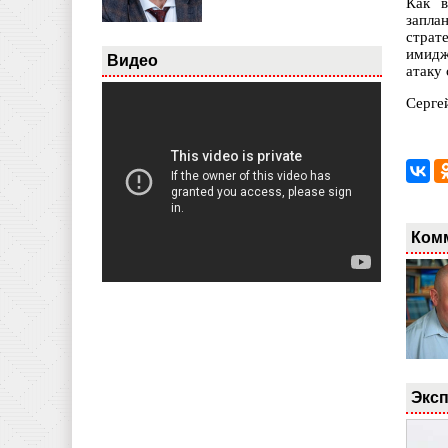
Как в
запла
страт
имидж
Видео
атаку 
Серге
Ком
Эксп