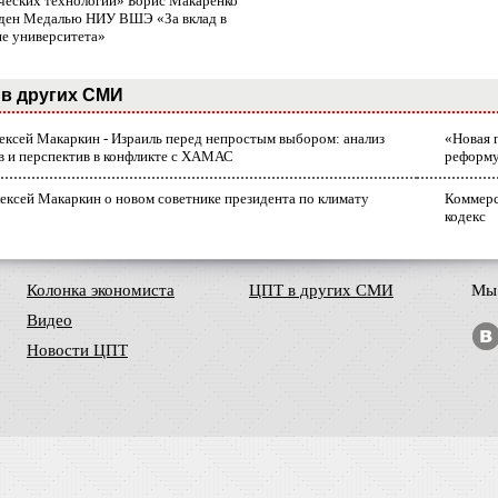
ческих технологий» Борис Макаренко
ден Медалью НИУ ВШЭ «За вклад в
ие университета»
в других СМИ
лексей Макаркин - Израиль перед непростым выбором: анализ
«Новая 
в и перспектив в конфликте с ХАМАС
реформ
ексей Макаркин о новом советнике президента по климату
Коммерс
кодекс
Колонка экономиста
ЦПТ в других СМИ
Мы 
Видео
Новости ЦПТ