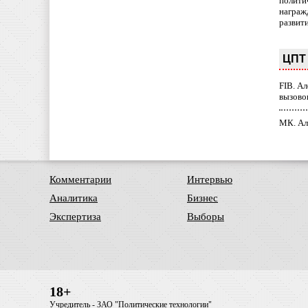
полити
награж
развит
ЦПТ 
FIB. А
вызово
МК. Ал
Комментарии
Интервью
Аналитика
Бизнес
Экспертиза
Выборы
18+
Учредитель - ЗАО "Политические технологии"