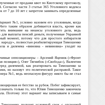
олученные от продажи квот по Киотскому протоколу,
. Согласно части 3 статьи 365 Уголовного кодекса
к от 7 до 10 лет с запретом занимать определенные
ариант №1, условно назовем его уголовным, когда
его таким образом добивается власть, кроме как
тить внимание на нюансы уголовного дела, ведь
а для выплаты пенсий деньги, полученные Украиной
ный момент, потому что для простого избирателя
 их народу», полностью реабилитирующая Тимошенко
дела и дилемма «виновна - невиновна» уходят на
значимые оппозиционеры – Арсений Яценюк («Фронт
я позиция»), Олег Тягнибок («Свобода»), Валентин
еред дилеммой, как реагировать на Тимошенко за
ами, но назовут это политической расправой. Такое
онера №1, ведь неопасную фигуру никто бы не стал
воцировав ее бегство за рубеж. Побег зафиксирует,
 означать только то, что Юлия Тимошенко закончила
ала. Поэтому этот вариант мы записываем в самые
а Тимошенко получит условный срок с отсрочкой