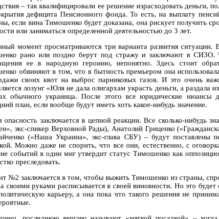
дствия – так квалифицировали ее решение израсходовать деньги, п
окрытия дефицита Пенсионного фонда. То есть, на выплату пенсий
ны, если вина Тимошенко будет доказана, она рискует получить сро
ости или заниматься определенной деятельностью до 3 лет.
нный момент просматриваются три варианта развития ситуации. В
енко рано или поздно берут под стражу и заключают в СИЗО. Ч
ащения ее в народную героиню, непонятно. Здесь стоит обра
енко обвиняют в том, что в бытность премьером она использовал
одажи своих квот на выброс парниковых газов. И это очень важ
ляется лозунг «Юля не дала олигархам украсть деньги, а раздала
зах обычного украинца. После этого все юридические нюансы 
ний план, если вообще будут иметь хоть какое-нибудь значение.
я опасность заключается в цепной реакции. Все сколько-нибудь 
ен», экс-спикер Верховной Рады), Анатолий Гриценко («Гражданска
айченко («Наша Украина», экс-глава СБУ) – будут поставлены п
кой. Можно даже не спорить, что все они, естественно, с оговорк
тие событий в один миг утвердит статус Тимошенко как оппозици
стко преследовать.
нт №2 заключается в том, чтобы выжить Тимошенко из страны, спро
на своими руками расписывается в своей виновности. Но это будет
политическую карьеру, а она пока что такого решения не приним
ероятные.
конец, последнюю версию называют «мягкой посадкой» – когд