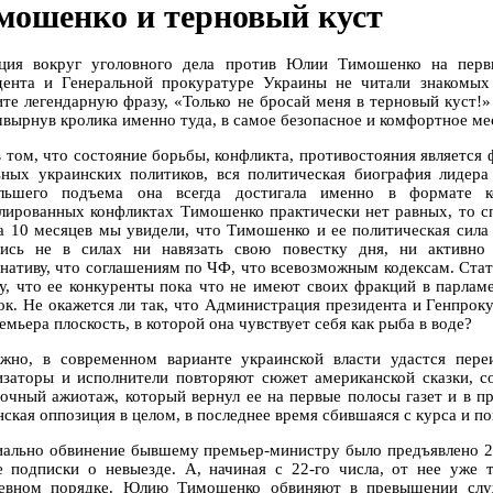
мошенко и терновый куст
ция вокруг уголовного дела против Юлии Тимошенко на первы
дента и Генеральной прокуратуре Украины не читали знакомых
те легендарную фразу, «Только не бросай меня в терновый куст!»
швырнув кролика именно туда, в самое безопасное и комфортное ме
в том, что состояние борьбы, конфликта, противостояния являетс
ьных украинских политиков, вся политическая биография лидер
льшего подъема она всегда достигала именно в формате к
лированных конфликтах Тимошенко практически нет равных, то сп
За 10 месяцев мы увидели, что Тимошенко и ее политическая сил
лись не в силах ни навязать свою повестку дня, ни активно 
рнативу, что соглашениям по ЧФ, что всевозможным кодексам. Ст
у, что ее конкуренты пока что не имеют своих фракций в парламен
ок. Не окажется ли так, что Администрация президента и Генпроку
емьера плоскость, в которой она чувствует себя как рыба в воде?
жно, в современном варианте украинской власти удастся пер
изаторы и исполнители повторяют сюжет американской сказки, с
очный ажиотаж, который вернул ее на первые полосы газет и в п
нская оппозиция в целом, в последнее время сбившаяся с курса и п
ально обвинение бывшему премьер-министру было предъявлено 20-
е подписки о невыезде. А, начиная с 22-го числа, от нее уже 
евном порядке. Юлию Тимошенко обвиняют в превышении служ