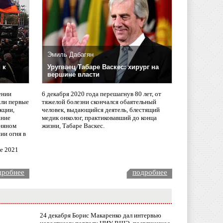
Эмиль Дабагян
 к
Уругваец Табаре Васкес: хирург на
вершине власти
ении
6 декабря 2020 года перешагнув 80 лет, от
сли первые
тяжелой болезни скончался обаятельный
кции,
человек, выдающийся деятель, блестящий
ание
медик онколог, практиковавший до конца
няном
жизни, Табаре Васкес.
ии огня в
ле 2021
дробнее
подробнее
24 декабря Борис Макаренко дал интервью