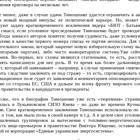
ения приговора на несколько лет.
е менее, даже в случае удачи Тимошенко удастся ограничить в а
в новый мощный импульс ее политической карьере. Но, может 
зуют задачу кратковременного исключения лидера «БЮТ - Батьки
 смысл, если уголовное преследование Тимошенко будет проводи
 Тогда замысел авторов понятен: получив судимость, даже условную
енко в качестве первого номера списка ее партия неопасна. Для
ательного закона, который закрепит новую избирательную схему вы
итарным округам), либо чисто мажоритарную систему.Уже сейч
риев. Во-первых, все схемы являются статичными, то есть, рас
нять написанную для нее роль. В то время как более дальновид
т, который ей навязывают – например, в случае применения «мягко
ить следствие заключить ее под стражу – то есть, спровоцировать
мационное поле гудит от заявлений и комментариев оппозиционеров
ию со стороны ЕС, США и дальше по всему фронту мирового соо
й правительства и кандидатом в президенты.
олее, что в биографии Тимошенко уже есть «тюремная» страни
илась в Лукьяновском СИЗО Киева – но даже во времена Кучмы
ли. Свое кратковременное заключение Тимошенко использовала по
 о том, как мыла полы в своей камере и т.д. А в целом свое уголо
шленных группировок за вытеснение с топливно-энергетически
сть вице-премьером в правительстве Виктора Ющенко, оставив за
ой ее корпорации «Единые украинские энергосистемы».