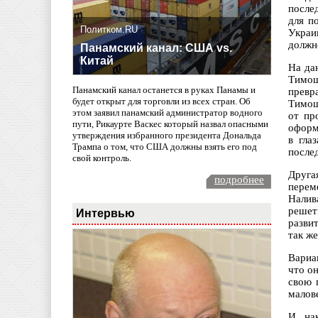
после
для п
Политком.RU
Украи
должн
Панамский канал: США vs.
Китай
На да
Тимош
Панамский канал останется в руках Панамы и
превр
будет открыт для торговли из всех стран. Об
Тимош
этом заявил панамский администратор водного
от пр
пути, Рикаурте Васкес который назвал опасными
оформ
утверждения избранного президента Дональда
в гла
Трампа о том, что США должны взять его под
послед
свой контроль.
Друга
подробнее
перем
Налив
решет
Интервью
разви
так же
Вариа
что о
свою 
малов
И, на