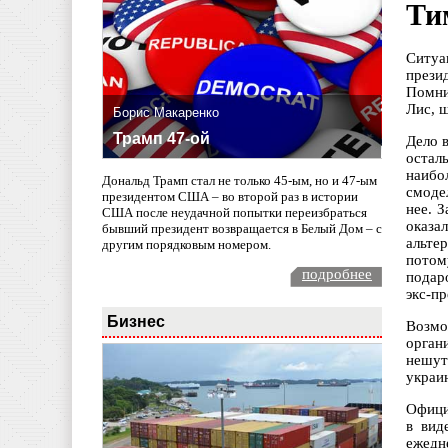
Ти
Ситуа
прези
Помни
Лис, 
Борис Макаренко
Трамп 47-ой
Дело 
остал
наибо
Дональд Трамп стал не только 45-ым, но и 47-ым
смоде
президентом США – во второй раз в истории
нее. 
США после неудачной попытки переизбраться
оказа
бывший президент возвращается в Белый Дом – с
альте
другим порядковым номером.
потом
подробнее
подар
экс-пр
Бизнес
Возмо
орган
нешут
украи
Офици
в вид
ежедн