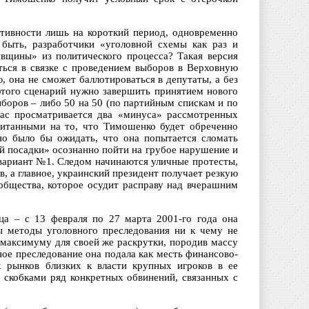
ктивности лишь на короткий период, одновременно
быть, разработчики «уголовной схемы как раз и
вщины» из политического процесса? Такая версия
ться в связке с проведением выборов в Верховную
, она не сможет баллотироваться в депутаты, а без
 этого сценарий нужно завершить принятием нового
боров – либо 50 на 50 (по партийным спискам и по
ас просматривается два «минуса» рассмотренных
считанными на то, что Тимошенко будет обреченно
но было бы ожидать, что она попытается сломать
й посадки» осознанно пойти на грубое нарушение и
 вариант №1. Следом начинаются уличные протесты,
, а главное, украинский президент получает резкую
бщества, которое осудит расправу над вчерашним
ца – с 13 февраля по 27 марта 2001-го года она
 методы уголовного преследования ни к чему не
 максимуму для своей же раскрутки, породив массу
вное преследование она подала как месть финансово-
х рынков близких к власти крупных игроков в ее
 скобками ряд конкретных обвинений, связанных с