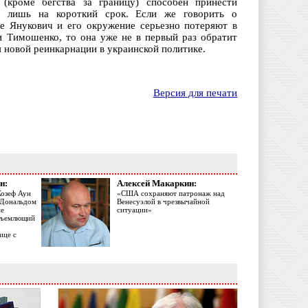
(кроме бегства за границу) способен принести
но лишь на короткий срок. Если же говорить о
ате Янукович и его окружение серьезно потеряют в
 Тимошенко, то она уже не в первый раз обратит
я новой реинкарнации в украинской политике.
Версия для печати
н:
Алексей Макаркин:
Жозеф Аун
«США сохраняют патронаж над
с Дональдом
Венесуэлой в чрезвычайной
ме
ситуации»
объемлющий
ице с