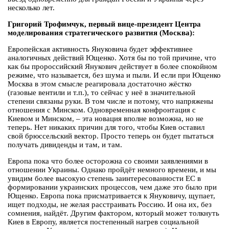
несколько лет.
Григорий Трофимчук, первый вице-президент Центра
моделирования стратегического развития (Москва):
Европейская активность Януковича будет эффективнее
аналогичных действий Ющенко. Хотя бы по той причине, что
как бы пророссийский Янукович действует в более спокойном
режиме, что называется, без шума и пыли. И если при Ющенко
Москва в этом смысле реагировала достаточно жёстко
(газовые вентили и т.п.), то сейчас у неё в значительной
степени связаны руки. В том числе и потому, что напряжены
отношения с Минском. Одновременная конфронтация с
Киевом и Минском, – эта новация вполне возможна, но не
теперь. Нет никаких причин для того, чтобы Киев оставил
свой брюссельский вектор. Просто теперь он будет пытаться
получать дивиденды и там, и там.
Европа пока что более осторожна со своими заявлениями в
отношении Украины. Однако пройдёт немного времени, и мы
увидим более высокую степень заинтересованности ЕС в
формировании украинских процессов, чем даже это было при
Ющенко. Европа пока присматривается к Януковичу, щупает,
ищет подходы, не желая расстраивать Россию. И она их, без
сомнения, найдёт. Другим фактором, который может толкнуть
Киев в Европу, является постепенный нагрев социальной