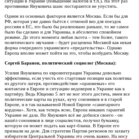
ситуации в Украине (повышение налогов и т.п.). На этот раз
противники Януковича шанс постараются не упустить.
Одним из основных факторов является Москва. Если бы для
РФ, которая уже давно бьётся с отменой виз для поездок
россиян в ЕС, это было бы реализовано раньше, то же самое
было бы сделано и для Украины, в абсолютно спокойном
режиме. До этого момента любая льгота – тем более, такого
политического звучания – будет расценена Москвой как некая
форма очередного украинского «предательства». Однако
Европа вполне может пойти на это, чтобы возбудить Москву.
Сергей Баранов, политический социолог (Москва):
Усилия Януковича по евроинтеграции Украины довольно
эффективны, если учесть его стартовые позиции как политика
из другого лагеря, противодействие «оранжевых» его
контактам в Европе и ситуацию недоверия к Украине как к
партнёру. Ведь Ющенко 5 лет не мог этого достичь, имея все
политические карты на руках, кучу союзников и в старой
Европе, и в так называемой Новой Европе «санитарного
кордона». Хотя, как теперь ясно, Европа никаких гарантий
Украине не дала. Но Янукович всё же добился своего - он
нашёл союзников в лице социалистов, получил бумажку,
которую он может подать как карт-бланш. В Европе его
признали на деле. Для стратегии Партии регионов по захвату
избирателя Центральной Украины это очень важно. На носу