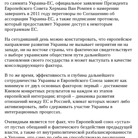
го саммита Украина-ЕС, официальное заявление Президента
Европейского Совета Хермана Ван Ромпея о намерении
завершить в 2011 году переговоры по Соглашению об
ассоциации Украина-ЕС, а также подписание протокола,
который предоставляет Украине доступ к некоторым
программам ЕС.
На сегодняшний день можно констатировать, что европейское
направление развития Украины не вызывает неприятия ни на
западе, ни на востоке страны, что фактически свидетельствует
о выборе украинским обществом пути дальнейшего
становления своего государства и может выступать в качестве
консолидирующего фактора.
В то же время, эффективность и глубина дальнейшего
сотрудничества Украины и Европейского Союза зависят как
минимум от двух основных факторов: первый – достижение
Киевом конкретных результатов на каждом из этапов
европейской интеграции; второй – динамика развития
отношений между ЕС и Россией, климат которых может либо
активизировать, либо сдерживать участие Украины в
интеграционных процессах.
Очевидным является тот факт, что Европейский союз «устал»
от пустых обещаний и фактического бездействия предыдущей
власти, а также от внутриполитической разбалансированности
в Украине, что само по себе не способствовало реализации