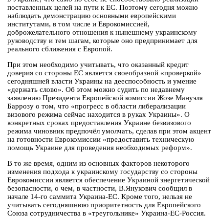
поставленных целей на пути к ЕС. Поэтому сегодня можно
наблюдать демонстрацию основными европейскими
институтами, в том числе и Еврокомиссией,
доброжелательного отношения к нынешнему украинскому
руководству и тем шагам, которые оно предпринимает для
реального сближения с Европой.
При этом необходимо учитывать, что оказанный кредит
доверия со стороны ЕС является своеобразной «проверкой»
сегодняшней власти Украины на дееспособность и умение
«держать слово». Об этом можно судить по недавнему
заявлению Президента Европейской комиссии Жозе Мануэля
Баррозу о том, что «прогресс в области либерализации
визового режима сейчас находится в руках Украины». О
конкретных сроках предоставления Украине безвизового
режима чиновник предпочёл умолчать, сделав при этом акцент
на готовности Еврокомиссии «предоставить техническую
помощь Украине для проведения необходимых реформ».
В то же время, одним из основных факторов некоторого
изменения подхода к украинскому государству со стороны
Еврокомиссии является обеспечение Украиной энергетической
безопасности, о чем, в частности, В.Янукович сообщил в
начале 14-го саммита Украина-ЕС. Кроме того, нельзя не
учитывать сегодняшнюю приоритетность для Европейского
Союза сотрудничества в «треугольнике» Украина-ЕС-Россия.