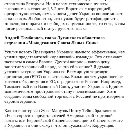
стран типа Беларуси. Но в целом технические пункты
выполнимы в течение 1,5-2 лет. Бороться с коррупцией,
оргпреступностью, отмыванием денег Украина вполне может
и на словах. Любопытно, что нужно будет ратифицировать
конвенцию о правах и свободах нацменьшинств, то есть, в том
числе региональный статус русского языка.
Андрей Тамбовцев, глава Луганского областного
отделения «Молодежного Союза Левых Сил»:
Усилия нового Президента Украины намного эффективнее, чем
усилия представителей «оранжевой» команды. Это отмечают
эксперты в самой Европе. Другой вопрос – какую цену
заплатит украинский народ за это сближение? Я думаю,
условия вступления Украины во Всемирную торговую
организацию (ВТО) показательны. Большинству украинцев не
хотелось бы, вступив в ЕС, оградиться от России. Например,
Таможенный или Валютный Союз, участие Украины в Едином
экономическом пространстве станут невозможными. Хотя
создание зоны свободной торговли с Россией не противоречит
евроинтеграции.
Как-то в интервью Жозе Мануэль Пинту Тейшейра заявил:
«Если спросить представителей Американской торговой
палаты или Европейской бизнес-ассоциации о бизнес-климате
в Украине, то они скажут, что он «ужасный». Коррупция,