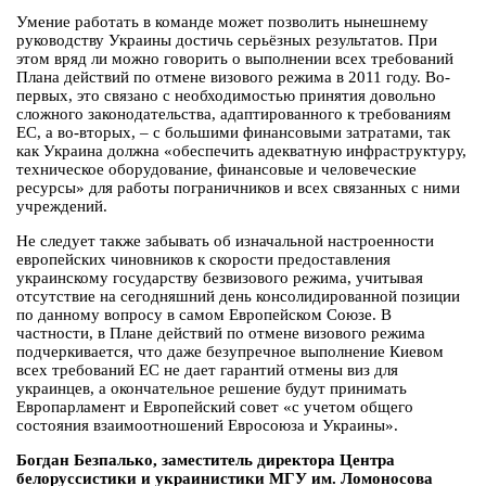
Умение работать в команде может позволить нынешнему
руководству Украины достичь серьёзных результатов. При
этом вряд ли можно говорить о выполнении всех требований
Плана действий по отмене визового режима в 2011 году. Во-
первых, это связано с необходимостью принятия довольно
сложного законодательства, адаптированного к требованиям
ЕС, а во-вторых, – с большими финансовыми затратами, так
как Украина должна «обеспечить адекватную инфраструктуру,
техническое оборудование, финансовые и человеческие
ресурсы» для работы пограничников и всех связанных с ними
учреждений.
Не следует также забывать об изначальной настроенности
европейских чиновников к скорости предоставления
украинскому государству безвизового режима, учитывая
отсутствие на сегодняшний день консолидированной позиции
по данному вопросу в самом Европейском Союзе. В
частности, в Плане действий по отмене визового режима
подчеркивается, что даже безупречное выполнение Киевом
всех требований ЕС не дает гарантий отмены виз для
украинцев, а окончательное решение будут принимать
Европарламент и Европейский совет «с учетом общего
состояния взаимоотношений Евросоюза и Украины».
Богдан Безпалько, заместитель директора Центра
белоруссистики и украинистики МГУ им. Ломоносова