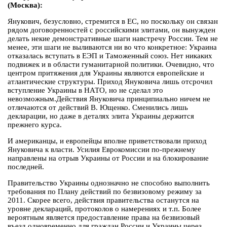
(Москва):
Янукович, безусловно, стремится в ЕС, но поскольку он связан
рядом договоренностей с российскими элитами, он вынужден
делать некие демонстративные шаги навстречу России. Тем не
менее, эти шаги не выливаются ни во что конкретное: Украина
отказалась вступать в ЕЭП и Таможенный союз. Нет никаких
подвижек и в области гуманитарной политики. Очевидно, что
центром притяжения для Украины являются европейские и
атлантические структуры. Приход Януковича лишь отсрочил
вступление Украины в НАТО, но не сделал это
невозможным.Действия Януковича принципиально ничем не
отличаются от действий В. Ющенко. Сменились лишь
декларации, но даже в деталях элита Украины держится
прежнего курса.
И американцы, и европейцы вполне приветствовали приход
Януковича к власти. Усилия Еврокомиссии по-прежнему
направлены на отрыв Украины от России и на блокирование
последней.
Правительство Украины однозначно не способно выполнить
требования по Плану действий по безвизовому режиму за
2011. Скорее всего, действия правительства останутся на
уровне деклараций, протоколов о намерениях и т.п. Более
вероятным является предоставление права на безвизовый
въезд одновременно для граждан России и Украины через