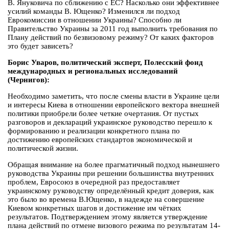
В. Януковича по сближению с ЕС? Насколько они эффективнее
усилий команды В. Ющенко? Изменился ли подход
Еврокомиссии в отношении Украины? Способно ли
Правительство Украины за 2011 год выполнить требования по
Плану действий по безвизовому режиму? От каких факторов
это будет зависеть?
Борис Уваров, политический эксперт, Полесский фонд
международных и региональных исследований
(Чернигов):
Необходимо заметить, что после смены власти в Украине цели
и интересы Киева в отношении европейского вектора внешней
политики приобрели более четкие очертания. От пустых
разговоров и деклараций украинское руководство перешло к
формированию и реализации конкретного плана по
достижению европейских стандартов экономической и
политической жизни.
Обращая внимание на более прагматичный подход нынешнего
руководства Украины при решении большинства внутренних
проблем, Евросоюз в очередной раз предоставляет
украинскому руководству определённый кредит доверия, как
это было во времена В.Ющенко, в надежде на совершение
Киевом конкретных шагов и достижение им чётких
результатов. Подтверждением этому является утверждение
плана действий по отмене визового режима по результатам 14-