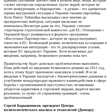
административные препятствия в разном виде, вещи, которые
служат интересам определенных групп людей, которые не
хотят конкуренции, и бюрократия» - я думаю - это адекватная
оценка внутренней ситуации в Украине глазами европейца.
Хотя Пинту Тейшейра высказывал свое мнение до
президентских выборов, ситуация нисколько не
изменилась.Несмотря даже на это, Украину считают
«партнером стратегической важности» для ЕС. Отношение с
Украиной будут развиваться в формате программы
«Восточное Партнерство», которое не предусматривает
членство в ЕС. Безвизовый режим, политическая ассоциация и
экономическая интеграция - это те декларируемые усилия,
которые ЕС предлагает Украине. Хотя возможных дат
введения, например, безвизового режима пока нет.
Правительству будет довольно проблематично выполнить
План действий по введению безвизового режима на 2011 год,
хотя к этому будет приложено максимум усилий. И если
введение в Украине паспортов с биометрическими данными и
углубление международно-правового взаимодействия в сфере
борьбы с организованной преступностью, незаконным
оборотом наркотиков и торговлей людьми, видится вполне
реальным, то пункт об управлении границей - очень
проблематичный.
Сергей Барышников, президент Центра
политологического анализа и технологий (Донецк):