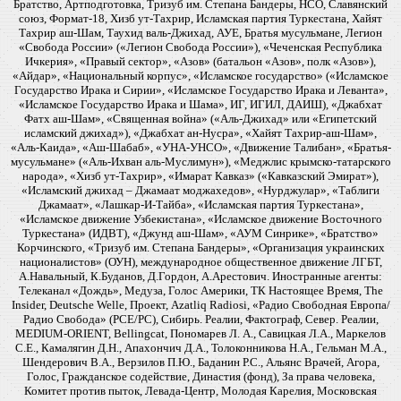
Братство, Артподготовка, Тризуб им. Степана Бандеры, НСО, Славянский
союз, Формат-18, Хизб ут-Тахрир, Исламская партия Туркестана, Хайят
Тахрир аш-Шам, Таухид валь-Джихад, АУЕ, Братья мусульмане, Легион
«Свобода России» («Легион Свобода России»), «Чеченская Республика
Ичкерия», «Правый сектор», «Азов» (батальон «Азов», полк «Азов»),
«Айдар», «Национальный корпус», «Исламское государство» («Исламское
Государство Ирака и Сирии», «Исламское Государство Ирака и Леванта»,
«Исламское Государство Ирака и Шама», ИГ, ИГИЛ, ДАИШ), «Джабхат
Фатх аш-Шам», «Священная война» («Аль-Джихад» или «Египетский
исламский джихад»), «Джабхат ан-Нусра», «Хайят Тахрир-аш-Шам»,
«Аль-Каида», «Аш-Шабаб», «УНА-УНСО», «Движение Талибан», «Братья-
мусульмане» («Аль-Ихван аль-Муслимун»), «Меджлис крымско-татарского
народа», «Хизб ут-Тахрир», «Имарат Кавказ» («Кавказский Эмират»),
«Исламский джихад – Джамаат моджахедов», «Нурджулар», «Таблиги
Джамаат», «Лашкар-И-Тайба», «Исламская партия Туркестана»,
«Исламское движение Узбекистана», «Исламское движение Восточного
Туркестана» (ИДВТ), «Джунд аш-Шам», «АУМ Синрике», «Братство»
Корчинского, «Тризуб им. Степана Бандеры», «Организация украинских
националистов» (ОУН), международное общественное движение ЛГБТ,
А.Навальный, К.Буданов, Д.Гордон, А.Арестович. Иностранные агенты:
Телеканал «Дождь», Медуза, Голос Америки, ТК Настоящее Время, The
Insider, Deutsche Welle, Проект, Azatliq Radiosi, «Радио Свободная Европа/
Радио Свобода» (PCE/PC), Сибирь. Реалии, Фактограф, Север. Реалии,
MEDIUM-ORIENT, Bellingcat, Пономарев Л. А., Савицкая Л.А., Маркелов
С.Е., Камалягин Д.Н., Апахончич Д.А., Толоконникова Н.А., Гельман М.А.,
Шендерович В.А., Верзилов П.Ю., Баданин Р.С., Альянс Врачей, Агора,
Голос, Гражданское содействие, Династия (фонд), За права человека,
Комитет против пыток, Левада-Центр, Молодая Карелия, Московская