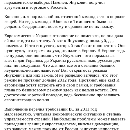
парламентские выборы. Наконец, Янукович получил
аргументы в торговле с Россией.
Конечно, для нормальной политической команды это в порядке
вещей. Но ведь команды Ющенко и Тимошенко были на
редкость бездарными, поэтому и сравнение не их пользу.
Еврокомиссия к Украине отношение не поменяла, но она дала
ей шанс идти навстречу. А вот к Януковичу, пожалуй, да,
поменяла. И это его успех, который так бесит оппонентов. Они
чувствуют, что время их уходит, даже в Европе. В Европе ведь
не дураки, они понимают, что Янукович - это нормальная
власть для Украины, да Украина русскоязычная, русская для
них, но послушная. Что для них все эти стенания бывших
неудачников-националистов? Вот открытость режима
Януковича для них важна. Я не разделяю взглядов, что этот
режим не протянет дольше 2012 года. Протянет, ещё как! И
европейцы хотят встроить его в свои рамки, и требования
плана по безвизовому режиму здесь как нельзя кстати. Это
достаточно короткий поводок, ведь бесконечно проваливать
евроинтеграцию нельзя.
Выполнение перечня требований ЕС за 2011 год
маловероятно, учитывая экономическую ситуацию и степень
управляемости страной. Наибольшие проблемы может вызвать
приведения границ к евростандартам, включая демаркацию,
что зависит, между прочим, от России, и других непростых