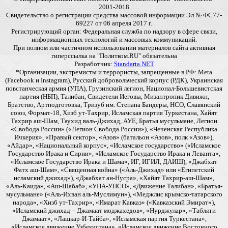
2001-2018
Свидетельство о регистрации средства массовой информации Эл № ФС77-
69227 от 06 апреля 2017 г.
Регистрирующий орган: Федеральная служба по надзору в сфере связи,
информационных технологий и массовых коммуникаций.
При полном или частичном использовании материалов сайта активная
гиперссылка на "Политком.RU" обязательна
Разработчик:
Standarta.NET
*Организации, экстремисты и террористы, запрещенные в РФ: Meta
(Facebook и Instagram), Русский добровольческий корпус (РДК), Украинская
повстанческая армия (УПА), Грузинский легион, Национал-Большевистская
партия (НБП), Талибан, Свидетели Иеговы, Мизантропик Дивижн,
Братство, Артподготовка, Тризуб им. Степана Бандеры, НСО, Славянский
союз, Формат-18, Хизб ут-Тахрир, Исламская партия Туркестана, Хайят
Тахрир аш-Шам, Таухид валь-Джихад, АУЕ, Братья мусульмане, Легион
«Свобода России» («Легион Свобода России»), «Чеченская Республика
Ичкерия», «Правый сектор», «Азов» (батальон «Азов», полк «Азов»),
«Айдар», «Национальный корпус», «Исламское государство» («Исламское
Государство Ирака и Сирии», «Исламское Государство Ирака и Леванта»,
«Исламское Государство Ирака и Шама», ИГ, ИГИЛ, ДАИШ), «Джабхат
Фатх аш-Шам», «Священная война» («Аль-Джихад» или «Египетский
исламский джихад»), «Джабхат ан-Нусра», «Хайят Тахрир-аш-Шам»,
«Аль-Каида», «Аш-Шабаб», «УНА-УНСО», «Движение Талибан», «Братья-
мусульмане» («Аль-Ихван аль-Муслимун»), «Меджлис крымско-татарского
народа», «Хизб ут-Тахрир», «Имарат Кавказ» («Кавказский Эмират»),
«Исламский джихад – Джамаат моджахедов», «Нурджулар», «Таблиги
Джамаат», «Лашкар-И-Тайба», «Исламская партия Туркестана»,
«Исламское движение Узбекистана», «Исламское движение Восточного