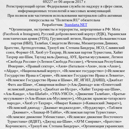
69227 от 06 апреля 2017 г.
Регистрирующий орган: Федеральная служба по надзору в сфере связи,
информационных технологий и массовых коммуникаций.
При полном или частичном использовании материалов сайта активная
гиперссылка на "Политком.RU" обязательна
Разработчик:
Standarta.NET
*Организации, экстремисты и террористы, запрещенные в РФ: Meta
(Facebook и Instagram), Русский добровольческий корпус (РДК), Украинская
повстанческая армия (УПА), Грузинский легион, Национал-Большевистская
партия (НБП), Талибан, Свидетели Иеговы, Мизантропик Дивижн,
Братство, Артподготовка, Тризуб им. Степана Бандеры, НСО, Славянский
союз, Формат-18, Хизб ут-Тахрир, Исламская партия Туркестана, Хайят
Тахрир аш-Шам, Таухид валь-Джихад, АУЕ, Братья мусульмане, Легион
«Свобода России» («Легион Свобода России»), «Чеченская Республика
Ичкерия», «Правый сектор», «Азов» (батальон «Азов», полк «Азов»),
«Айдар», «Национальный корпус», «Исламское государство» («Исламское
Государство Ирака и Сирии», «Исламское Государство Ирака и Леванта»,
«Исламское Государство Ирака и Шама», ИГ, ИГИЛ, ДАИШ), «Джабхат
Фатх аш-Шам», «Священная война» («Аль-Джихад» или «Египетский
исламский джихад»), «Джабхат ан-Нусра», «Хайят Тахрир-аш-Шам»,
«Аль-Каида», «Аш-Шабаб», «УНА-УНСО», «Движение Талибан», «Братья-
мусульмане» («Аль-Ихван аль-Муслимун»), «Меджлис крымско-татарского
народа», «Хизб ут-Тахрир», «Имарат Кавказ» («Кавказский Эмират»),
«Исламский джихад – Джамаат моджахедов», «Нурджулар», «Таблиги
Джамаат», «Лашкар-И-Тайба», «Исламская партия Туркестана»,
«Исламское движение Узбекистана», «Исламское движение Восточного
Туркестана» (ИДВТ), «Джунд аш-Шам», «АУМ Синрике», «Братство»
Корчинского, «Тризуб им. Степана Бандеры», «Организация украинских