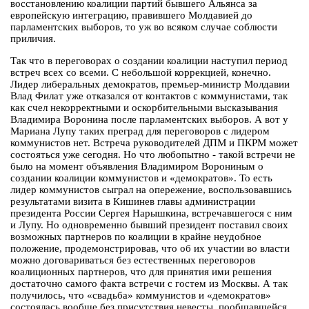
восстановлению коалиции партий бывшего Альянса за
европейскую интеграцию, правившего Молдавией до
парламентских выборов, то уж во всяком случае соблюсти
приличия.
Так что в переговорах о создании коалиции наступил период
встреч всех со всеми. С небольшой коррекцией, конечно.
Лидер либеральных демократов, премьер-министр Молдавии
Влад Филат уже отказался от контактов с коммунистами, так
как счел некорректными и оскорбительными высказывания
Владимира Воронина после парламентских выборов. А вот у
Мариана Лупу таких преград для переговоров с лидером
коммунистов нет. Встреча руководителей ДПМ и ПКРМ может
состояться уже сегодня. Но что любопытно - такой встречи не
было на момент объявления Владимиром Ворониным о
создании коалиции коммунистов и «демократов». То есть
лидер коммунистов сыграл на опережение, воспользовавшись
результатами визита в Кишинев главы администрации
президента России Сергея Нарышкина, встречавшегося с ним
и Лупу. Но одновременно бывший президент поставил своих
возможных партнеров по коалиции в крайне неудобное
положение, продемонстрировав, что об их участии во власти
можно договариваться без естественных переговоров
коалиционных партнеров, что для принятия ими решения
достаточно самого факта встречи с гостем из Москвы. А так
получилось, что «свадьба» коммунистов и «демократов»
состоялась вообще без присутствия невесты, пообщавшейся