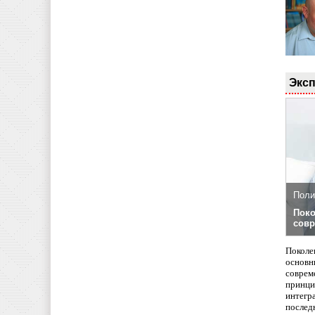
Эксп
Поли
Поко
совр
Поколе
основн
совреме
принци
интегр
послед