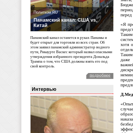
Бюдже
перио
Политком.RU
перед 
Панамский канал: США vs.
«Я пр
Китай
предс
Таким
Панамский канал останется в руках Панамы и
систе
будет открыт для торговли из всех стран. Об
хотя 
этом заявил панамский администратор водного
отдел
пути, Рикаурте Васкес который назвал опасными
Таким
утверждения избранного президента Дональда
даже 
Трампа о том, что США должны взять его под
важне
свой контроль.
дискр
немин
подробнее
предп
предл
Интервью
Д.Мед
«Опыт
случа
образ
наказ
безбе
эффек