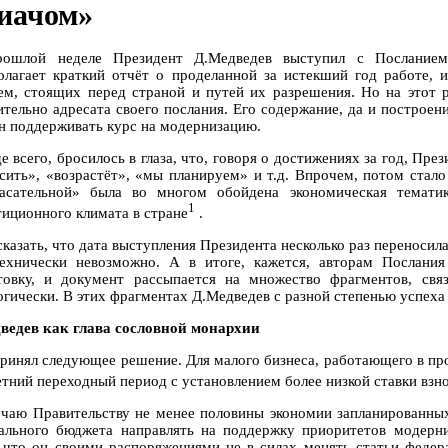
иачом»
ошлой неделе Президент Д.Медведев выступил с Послание
олагает краткий отчёт о проделанной за истекший год работе,
ем, стоящих перед страной и путей их разрешения. Но на этот 
ительно адресата своего послания. Его содержание, да и построени
н поддерживать курс на модернизацию.
е всего, бросилось в глаза, что, говоря о достижениях за год, Пр
сить», «возрастёт», «мы планируем» и т.д. Впрочем, потом стало
асательной» была во многом обойдена экономическая тематик
1
тиционного климата в стране
.
сказать, что дата выступления Президента несколько раз переносил
ехнически невозможно. А в итоге, кажется, авторам Послани
товку, и документ рассыпается на множество фрагментов, св
огически. В этих фрагментах Д.Медведев с разной степенью успеха 
ведев как глава сословной монархии
ринял следующее решение. Для малого бизнеса, работающего в пр
етний переходный период с установлением более низкой ставки взн
чаю Правительству не менее половины экономии запланированных
ального бюджета направлять на поддержку приоритетов модерни
, что он своими распоряжениями не в силах менять статьи федер