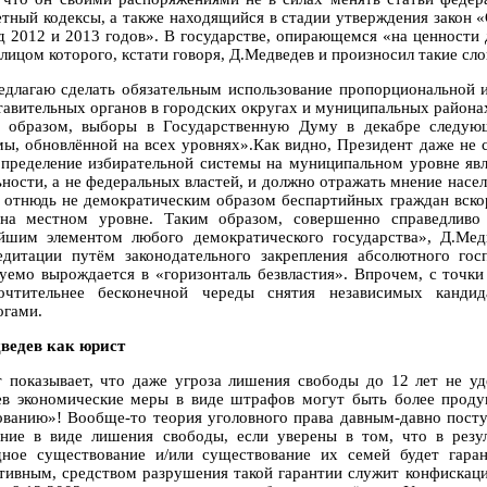
тный кодексы, а также находящийся в стадии утверждения закон 
д 2012 и 2013 годов». В государстве, опирающемся «на ценности д
лицом которого, кстати говоря, Д.Медведев и произносил такие сло
едлагаю сделать обязательным использование пропорциональной 
тавительных органов в городских округах и муниципальных районах
 образом, выборы в Государственную Думу в декабре следующ
мы, обновлённой на всех уровнях».Как видно, Президент даже не с
определение избирательной системы на муниципальном уровне явл
ьности, а не федеральных властей, и должно отражать мнение насе
 отнюдь не демократическим образом беспартийных граждан вско
на местном уровне. Таким образом, совершенно справедливо 
йшим элементом любого демократического государства», Д.Мед
едитации путём законодательного закрепления абсолютного госп
уемо вырождается в «горизонталь безвластия». Впрочем, с точки
очтительнее бесконечной череды снятия независимых канд
огами.
ведев как юрист
 показывает, что даже угроза лишения свободы до 12 лет не уде
ев экономические меры в виде штрафов могут быть более проду
ованию»! Вообще-то теория уголовного права давным-давно посту
ание в виде лишения свободы, если уверены в том, что в рез
дное существование и/или существование их семей будет гар
тивным, средством разрушения такой гарантии служит конфискац