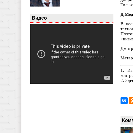
Только
Д.Мед
Видео
В нес
техно
Поэто
«ниач
Дмитр
Матер
1. Из
контр
2. Зде
Ком