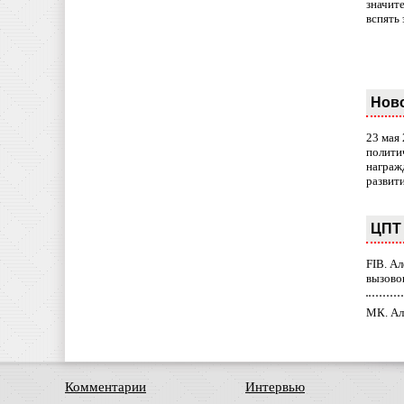
значит
вспять 
Нов
23 мая
полити
награж
развит
ЦПТ 
FIB. А
вызово
МК. Ал
Комментарии
Интервью