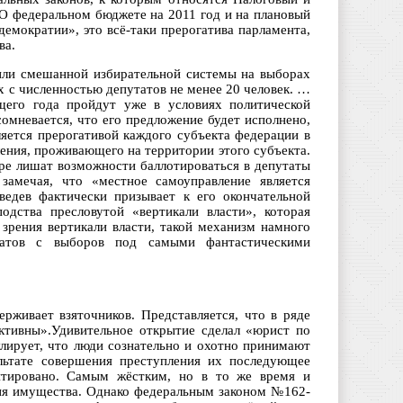
«О федеральном бюджете на 2011 год и на плановый
емократии», это всё-таки прерогатива парламента,
ва.
или смешанной избирательной системы на выборах
 с численностью депутатов не менее 20 человек. …
его года пройдут уже в условиях политической
омневается, что его предложение будет исполнено,
яется прерогативой каждого субъекта федерации в
ления, проживающего на территории этого субъекта.
ре лишат возможности баллотироваться в депутаты
замечая, что «местное самоуправление является
ведев фактически призывает к его окончательной
одства пресловутой «вертикали власти», которая
 зрения вертикали власти, такой механизм намного
идатов с выборов под самыми фантастическими
рживает взяточников. Представляется, что в ряде
ктивны».Удивительное открытие сделал «юрист по
лирует, что люди сознательно и охотно принимают
ультате совершения преступления их последующее
антировано. Самым жёстким, но в то же время и
ия имущества. Однако федеральным законом №162-