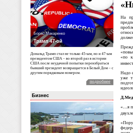
«Н
На пр
предп
пробл
относ
Борис Макаренко
долже
Трамп 47-ой
Прежд
«повы
Дональд Трамп стал не только 45-ым, но и 47-ым
«по к
президентом США – во второй раз в истории
США после неудачной попытки переизбраться
инвес
бывший президент возвращается в Белый Дом – с
другим порядковым номером.
Надо 
уже т
подробнее
подго
идеол
Бизнес
Д.Мед
«…я п
двухл
«Пору
федер
знать