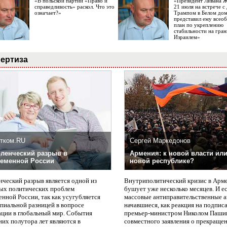
«В польской партии «Право и
«Президент Ливана 
справедливость» раскол. Что это
21 июля на встрече 
означает?»
Трампом в Белом до
представил ему все
план по укреплению
стабильности на гран
Израилем»
ертиза
тком.RU
Сергей Маркедонов
ленческий разрыв в
Армения: к новой власти или
еменной России
новой республике?
нческий разрыв является одной из
Внутриполитический кризис в Арм
ых политических проблем
бушует уже несколько месяцев. И е
нной России, так как усугубляется
массовые антиправительственные а
пиальной разницей в вопросе
начавшиеся, как реакция на подпис
ации в глобальный мир. События
премьер-министром Николом Паши
них полутора лет являются в
совместного заявления о прекращен