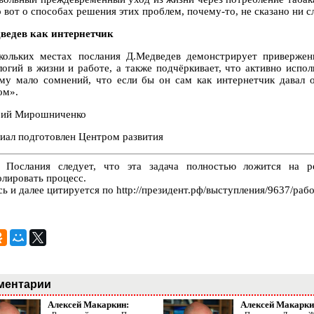
 вот о способах решения этих проблем, почему-то, не сказано ни с
ведев как интернетчик
кольких местах послания Д.Медведев демонстрирует приверже
логий в жизни и работе, а также подчёркивает, что активно испол
му мало сомнений, что если бы он сам как интернетчик давал о
ом».
ий Мирошниченко
иал подготовлен Центром развития
 Послания следует, что эта задача полностью ложится на р
олировать процесс.
сь и далее цитируется по http://президент.рф/выступления/9637/ра
ментарии
Алексей Макаркин:
Алексей Макарки