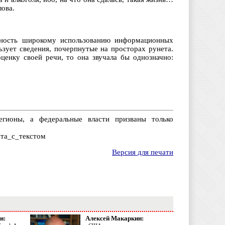
лова.
нность широкому использованию информационных
ьзует сведения, почерпнутые на просторах рунета.
ценку своей речи, то она звучала бы однозначно:
егионы, а федеральные власти призваны только
бота_с_текстом
Версия для печати
н:
Алексей Макаркин: