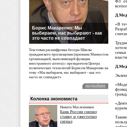
ФЗ от
всепо
Д.Мед
«В те
Борис Макаренко: Мы
Разра
выбираем, нас выбирают - как
счита
это часто не совпадает
Трудн
хотел
Текстовая расшифровка беседы Школы
семья
гражданского просвещения (признана Минюстом
власти
организацией, выполняющей функции
иностранного агента) с президентом Центра
Д.Мед
политических технологий Борисом Макаренко на
тему «Мы выбираем, нас выбирают - как это
Эклек
часто не совпадает».
«Моде
подробнее
функц
гражд
Колонка экономиста
«Деят
Никита Масленников
курен
Банк России снизил
ставку и ужесточил
Таким
сигнал
польз
добро