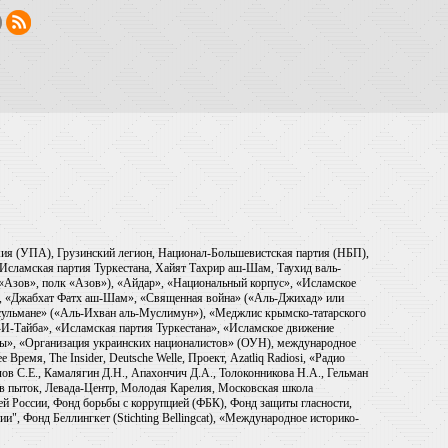
рмия (УПА), Грузинский легион, Национал-Большевистская партия (НБП),
Исламская партия Туркестана, Хайят Тахрир аш-Шам, Таухид валь-
 «Азов», полк «Азов»), «Айдар», «Национальный корпус», «Исламское
), «Джабхат Фатх аш-Шам», «Священная война» («Аль-Джихад» или
ульмане» («Аль-Ихван аль-Муслимун»), «Меджлис крымско-татарского
И-Тайба», «Исламская партия Туркестана», «Исламское движение
ры», «Организация украинских националистов» (ОУН), международное
емя, The Insider, Deutsche Welle, Проект, Azatliq Radiosi, «Радио
в С.Е., Камалягин Д.Н., Апахончич Д.А., Толоконникова Н.А., Гельман
тив пыток, Левада-Центр, Молодая Карелия, Московская школа
ей России, Фонд борьбы с коррупцией (ФБК), Фонд защиты гласности,
и", Фонд Беллингкет (Stichting Bellingcat), «Международное историко-