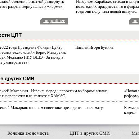
ельной степени попыткой развернуть
Нагорном Карабахе, стихли в канун
этот разрыв, вернувшись к «норме».
новогодних празднеств, то в февра
года они получили новый импульс.
подробнее
по
ости ЦПТ
 2022 года Президент Фонда «Центр
Памяти Игоря Бунина
ческих технологий» Борис Макаренко
ден Медалью НИУ ВШЭ «За вклад в
ие университета»
в других СМИ
лексей Макаркин - Израиль перед непростым выбором: анализ
«Новая 
в и перспектив в конфликте с ХАМАС
реформ
ексей Макаркин о новом советнике президента по климату
Коммерс
кодекс
Колонка экономиста
ЦПТ в других СМИ
Мы 