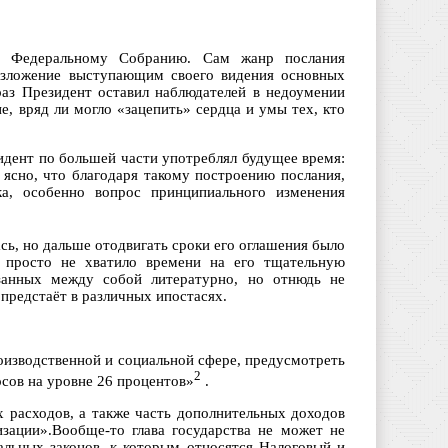
м Федеральному Собранию. Сам жанр послания
 изложение выступающим своего видения основных
раз Президент оставил наблюдателей в недоумении
е, вряд ли могло «зацепить» сердца и умы тех, кто
езидент по большей части употреблял будущее время:
 ясно, что благодаря такому построению послания,
а, особенно вопрос принципиального изменения
ась, но дальше отодвигать сроки его оглашения было
я просто не хватило времени на его тщательную
язанных между собой литературно, но отнюдь не
предстаёт в различных ипостасях.
оизводственной и социальной сфере, предусмотреть
2
осов на уровне 26 процентов»
.
 расходов, а также часть дополнительных доходов
зации».Вообще-то глава государства не может не
альных законов, к которым относятся Налоговый и