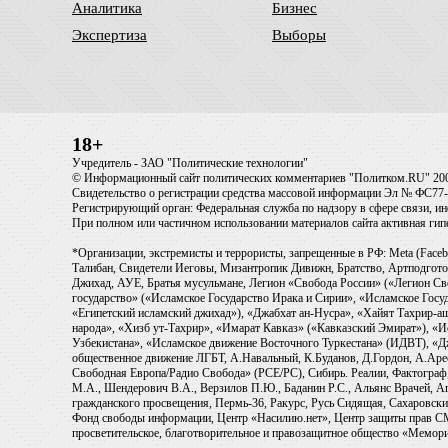
Аналитика
Бизнес
Экспертиза
Выборы
18+
Учредитель - ЗАО "Политические технологии"
© Информационный сайт политических комментариев "Политком.RU" 20
Свидетельство о регистрации средства массовой информации Эл № ФС77-6
Регистрирующий орган: Федеральная служба по надзору в сфере связи, 
При полном или частичном использовании материалов сайта активная ги
*Организации, экстремисты и террористы, запрещенные в РФ: Meta (Faceb
Талибан, Свидетели Иеговы, Мизантропик Дивижн, Братство, Артподготов
Джихад, АУЕ, Братья мусульмане, Легион «Свобода России» («Легион Св
государство» («Исламское Государство Ирака и Сирии», «Исламское Го
«Египетский исламский джихад»), «Джабхат ан-Нусра», «Хайят Тахрир
народа», «Хизб ут-Тахрир», «Имарат Кавказ» («Кавказский Эмират»), «
Узбекистана», «Исламское движение Восточного Туркестана» (ИДВТ), «
общественное движение ЛГБТ, А.Навальный, К.Буданов, Д.Гордон, А.Арест
Свободная Европа/Радио Свобода» (PCE/PC), Сибирь. Реалии, Фактограф,
М.А., Шендерович В.А., Верзилов П.Ю., Баданин Р.С., Альянс Врачей, Аг
гражданского просвещения, Пермь-36, Ракурс, Русь Сидящая, Сахаровски
Фонд свободы информации, Центр «Насилию.нет», Центр защиты прав СМИ, T
просветительское, благотворительное и правозащитное общество «Мемори