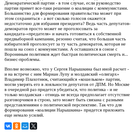
Демократической партии - в том случае, если руководство
партии примет все-таки решение о коалиции с коммунистами.
Большинство для формирования правительства может при
этом сохраниться - а вот сколько голосов окажется
недостаточно для избрания президента? Ведь часть депутатов-
демократов просто может не проголосовать за
кандидата-«предателя» и начать готовиться к собственной
предвыборной кампании, резонно считая, что большая часть
избирателей проголосует за ту часть демократов, которая не
пошла на союз с коммунистами. А оставшихся в союзе с
Ворониным политиков ждет быстрая политическая смерть и...
бизнес-проблемы.
Вполне возможно, что у Сергея Нарышкина был иной расчет -
и на встрече с ним Мариан Лупу и молдавский «олигарх»
Владимир Плахотнюк, считающийся «кошельком» партии,
могли уверять его в лояльности депутатов от ДПМ. Но Москве
в очередной раз придется убедиться, что политика - и не
только молдавская - отнюдь не всегда предполагает отсутствие
разговорчиков в строю, зато может быть связана с разными
представлениями о политической перспективе. Так что для
формирования «коалиции Нарышкина» придется приложить
еще немало усилий.