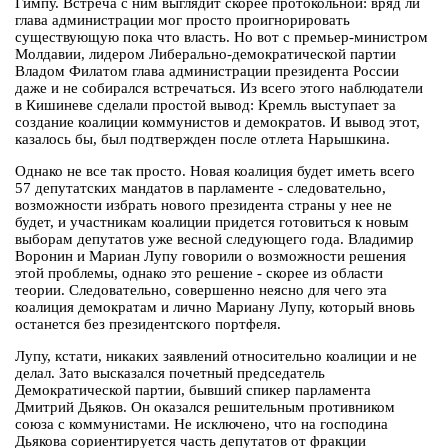
Гимпу. Встреча с ним выглядит скорее протокольной: вряд ли
глава администрации мог просто проигнорировать
существующую пока что власть. Но вот с премьер-министром
Молдавии, лидером Либерально-демократической партии
Владом Филатом глава администрации президента России
даже и не собирался встречаться. Из всего этого наблюдатели
в Кишиневе сделали простой вывод: Кремль выступает за
создание коалиции коммунистов и демократов. И вывод этот,
казалось бы, был подтвержден после отлета Нарышкина.
Однако не все так просто. Новая коалиция будет иметь всего
57 депутатских мандатов в парламенте - следовательно,
возможности избрать нового президента страны у нее не
будет, и участникам коалиции придется готовиться к новым
выборам депутатов уже весной следующего года. Владимир
Воронин и Мариан Лупу говорили о возможности решения
этой проблемы, однако это решение - скорее из области
теории. Следовательно, совершенно неясно для чего эта
коалиция демократам и лично Мариану Лупу, который вновь
останется без президентского портфеля.
Лупу, кстати, никаких заявлений относительно коалиции и не
делал. Зато высказался почетный председатель
Демократической партии, бывший спикер парламента
Дмитрий Дьяков. Он оказался решительным противником
союза с коммунистами. Не исключено, что на господина
Дьякова сориентируется часть депутатов от фракции