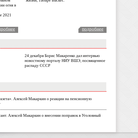
няном
жизни, Табаре Васкес.
ии огня в
ле 2021
дробнее
подробнее
24 декабря Борис Макаренко дал интервью
новостному порталу НИУ ВШЭ, посвященное
распаду СССР
газета». Алексей Макаркин о реакции на пенсионную
у
ант. Алексей Макаркин о внесении поправок в Уголовный