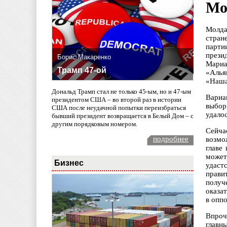
Мо
Молда
стран
парти
прези
Борис Макаренко
Мариа
Трамп 47-ой
«Алья
«Наша
Дональд Трамп стал не только 45-ым, но и 47-ым
Вариа
президентом США – во второй раз в истории
выбор
США после неудачной попытки переизбраться
удало
бывший президент возвращается в Белый Дом – с
другим порядковым номером.
Сейча
подробнее
возмо
главе
может
Бизнес
удаст
прави
получ
оказа
в опп
Впроч
главн