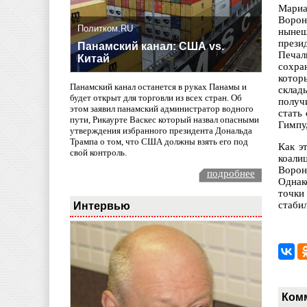
Мариа
Ворон
Политком.RU
нынеш
прези
Панамский канал: США vs.
Печал
Китай
сохра
котор
Панамский канал останется в руках Панамы и
склад
будет открыт для торговли из всех стран. Об
получ
этом заявил панамский администратор водного
стать
пути, Рикаурте Васкес который назвал опасными
Гимпу
утверждения избранного президента Дональда
Трампа о том, что США должны взять его под
Как э
свой контроль.
коали
Ворон
подробнее
Однак
точки
Интервью
стабил
Ком