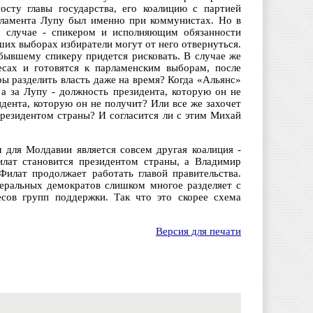
осту главы государства, его коалицию с партией
рламента Лупу был именно при коммунистах. Но в
м случае - спикером и исполняющим обязанности
ших выборах избиратели могут от него отвернуться.
бывшему спикеру придется рисковать. В случае же
есах и готовятся к парламенским выборам, после
ры разделить власть даже на время? Когда «Альянс»
 а за Лупу - должность президента, которую он не
дента, которую он не получит? Или все же захочет
резидентом страны? И согласится ли с этим Михай
 для Молдавии является совсем другая коалиция -
илат становится президентом страны, а Владимир
Филат продолжает работать главой правительства.
беральных демократов слишком многое разделяет с
есов групп поддержки. Так что это скорее схема
Версия для печати