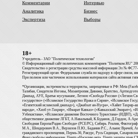
Комментарии
Интервью
Аналитика
Бизнес
Экспертиза
Выборы
18+
Учредитель - ЗАО "Политические технологии"
© Информационный сайт политических комментариев "Политком.RU" 20
Свидетельство о регистрации средства массовой информации Эл № ФС77-6
Регистрирующий орган: Федеральная служба по надзору в сфере связи, 
При полном или частичном использовании материалов сайта активная ги
*Организации, экстремисты и террористы, запрещенные в РФ: Meta (Faceb
Талибан, Свидетели Иеговы, Мизантропик Дивижн, Братство, Артподготов
Джихад, АУЕ, Братья мусульмане, Легион «Свобода России» («Легион Св
государство» («Исламское Государство Ирака и Сирии», «Исламское Го
«Египетский исламский джихад»), «Джабхат ан-Нусра», «Хайят Тахрир
народа», «Хизб ут-Тахрир», «Имарат Кавказ» («Кавказский Эмират»), «
Узбекистана», «Исламское движение Восточного Туркестана» (ИДВТ), «
общественное движение ЛГБТ, А.Навальный, К.Буданов, Д.Гордон, А.Арест
Свободная Европа/Радио Свобода» (PCE/PC), Сибирь. Реалии, Фактограф,
М.А., Шендерович В.А., Верзилов П.Ю., Баданин Р.С., Альянс Врачей, Аг
гражданского просвещения, Пермь-36, Ракурс, Русь Сидящая, Сахаровски
Фонд свободы информации, Центр «Насилию.нет», Центр защиты прав СМИ, T