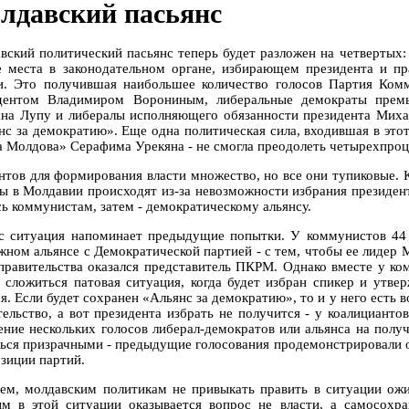
лдавский пасьянс
вский политический пасьянс теперь будет разложен на четвертых
е места в законодательном органе, избирающем президента и пр
и. Это получившая наибольшее количество голосов Партия Ком
дентом Владимиром Ворониным, либеральные демократы премь
на Лупу и либералы исполняющего обязанности президента Михая
нс за демократию». Еще одна политическая сила, входившая в этот
 Молдова» Серафима Урекяна - не смогла преодолеть четырехпроц
нтов для формирования власти множество, но все они тупиковые. 
ы в Молдавии происходят из-за невозможности избрания президент
сь коммунистам, затем - демократическому альянсу.
с ситуация напоминает предыдущие попытки. У коммунистов 44 
жном альянсе с Демократической партией - с тем, чтобы ее лидер 
 правительства оказался представитель ПКРМ. Однако вместе у ко
 сложиться патовая ситуация, когда будет избран спикер и утвер
ся. Если будет сохранен «Альянс за демократию», то и у него есть
тельство, а вот президента избрать не получится - у коалицианто
ение нескольких голосов либерал-демократов или альянса на полу
ться призрачными - предыдущие голосования продемонстрировали 
озиции партий.
ем, молдавским политикам не привыкать править в ситуации ож
ым в этой ситуации оказывается вопрос не власти, а самосохр