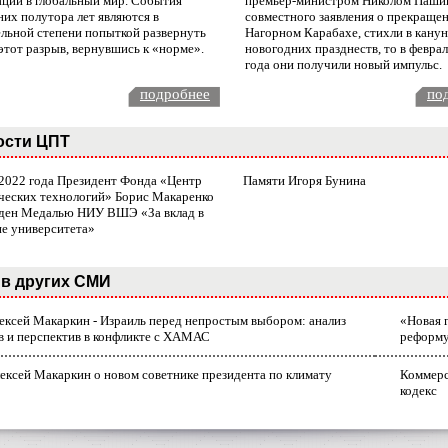
ации в глобальный мир. События
премьер-министром Николом Паши
них полутора лет являются в
совместного заявления о прекращен
ельной степени попыткой развернуть
Нагорном Карабахе, стихли в канун
этот разрыв, вернувшись к «норме».
новогодних празднеств, то в февра
года они получили новый импульс.
подробнее
по
ости ЦПТ
 2022 года Президент Фонда «Центр
Памяти Игоря Бунина
ческих технологий» Борис Макаренко
ден Медалью НИУ ВШЭ «За вклад в
ие университета»
в других СМИ
лексей Макаркин - Израиль перед непростым выбором: анализ
«Новая 
в и перспектив в конфликте с ХАМАС
реформ
ексей Макаркин о новом советнике президента по климату
Коммерс
кодекс