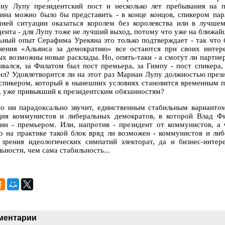
ну Лупу президентский пост и несколько лет пребывания на п
ина можно было бы представить - в конце концов, спикером па
ней ситуации оказаться королем без королевства или в лучше
дента - для Лупу тоже не лучший выход, потому что уже на ближай
ьный опыт Серафима Урекяна это только подтверждает - так что 
нения «Альянса за демократию» все остаются при своих интер
ых возможны новые расклады. Но, опять-таки - а смогут ли партне
ывался, за Филатом был пост премьера, за Гимпу - пост спикера,
ил? Удовлетворится ли на этот раз Мариан Лупу должностью прези
 спикером, который в нынешних условиях становится временным п
, уже привыкший к президентским обязанностям?
то ни парадоксально звучит, единственным стабильным вариантом
ция коммунистов и либеральных демократов, в которой Влад Ф
ин - премьером. Или, напротив - президент от коммунистов, а 
о на практике такой блок вряд ли возможен - коммунистов и ли
 зрения идеологических симпатий электорат, да и бизнес-интер
ьности, чем сама стабильность...
ментарии