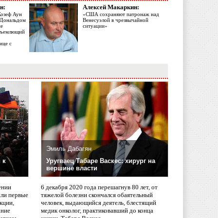
н:
Алексей Макаркин:
Жозеф Аун
«США сохраняют патронаж над
с Дональдом
Венесуэлой в чрезвычайной
ме
ситуации»
объемлющий
ице с
Эмиль Дабагян
 к
Уругваец Табаре Васкес: хирург на
вершине власти
ении
6 декабря 2020 года перешагнув 80 лет, от
сли первые
тяжелой болезни скончался обаятельный
кции,
человек, выдающийся деятель, блестящий
ание
медик онколог, практиковавший до конца