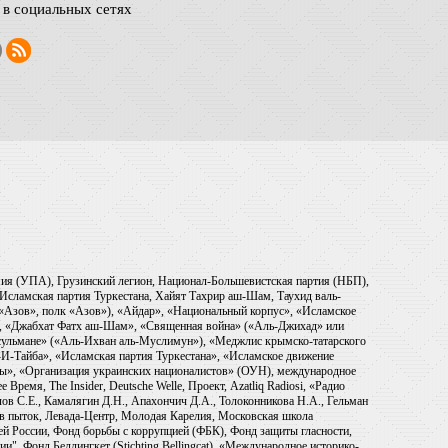
в социальных сетях
рмия (УПА), Грузинский легион, Национал-Большевистская партия (НБП),
Исламская партия Туркестана, Хайят Тахрир аш-Шам, Таухид валь-
 «Азов», полк «Азов»), «Айдар», «Национальный корпус», «Исламское
), «Джабхат Фатх аш-Шам», «Священная война» («Аль-Джихад» или
ульмане» («Аль-Ихван аль-Муслимун»), «Меджлис крымско-татарского
И-Тайба», «Исламская партия Туркестана», «Исламское движение
ры», «Организация украинских националистов» (ОУН), международное
емя, The Insider, Deutsche Welle, Проект, Azatliq Radiosi, «Радио
в С.Е., Камалягин Д.Н., Апахончич Д.А., Толоконникова Н.А., Гельман
тив пыток, Левада-Центр, Молодая Карелия, Московская школа
ей России, Фонд борьбы с коррупцией (ФБК), Фонд защиты гласности,
и", Фонд Беллингкет (Stichting Bellingcat), «Международное историко-