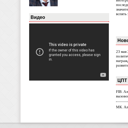
интегр
послед
значит
вспять 
Видео
Нов
23 мая
полити
награж
развит
ЦПТ 
FIB. А
вызово
МК. Ал