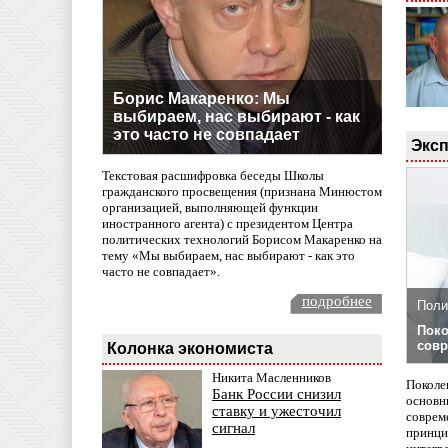
Борис Макаренко: Мы
выбираем, нас выбирают - как
это часто не совпадает
Эксп
Текстовая расшифровка беседы Школы
гражданского просвещения (признана Минюстом
организацией, выполняющей функции
иностранного агента) с президентом Центра
политических технологий Борисом Макаренко на
тему «Мы выбираем, нас выбирают - как это
часто не совпадает».
подробнее
Поли
Поко
совр
Колонка экономиста
Никита Масленников
Поколе
Банк России снизил
основн
ставку и ужесточил
совреме
сигнал
принци