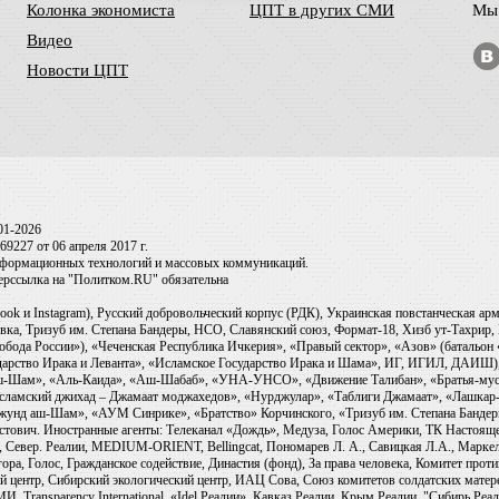
Колонка экономиста
ЦПТ в других СМИ
Мы 
Видео
Новости ЦПТ
01-2026
9227 от 06 апреля 2017 г.
информационных технологий и массовых коммуникаций.
перссылка на "Политком.RU" обязательна
ook и Instagram), Русский добровольческий корпус (РДК), Украинская повстанческая а
ка, Тризуб им. Степана Бандеры, НСО, Славянский союз, Формат-18, Хизб ут-Тахрир, 
обода России»), «Чеченская Республика Ичкерия», «Правый сектор», «Азов» (батальон
сударство Ирака и Леванта», «Исламское Государство Ирака и Шама», ИГ, ИГИЛ, ДАИШ
-аш-Шам», «Аль-Каида», «Аш-Шабаб», «УНА-УНСО», «Движение Талибан», «Братья-мус
Исламский джихад – Джамаат моджахедов», «Нурджулар», «Таблиги Джамаат», «Лашкар-
Джунд аш-Шам», «АУМ Синрике», «Братство» Корчинского, «Тризуб им. Степана Банде
ович. Иностранные агенты: Телеканал «Дождь», Медуза, Голос Америки, ТК Настоящее Вр
 Север. Реалии, MEDIUM-ORIENT, Bellingcat, Пономарев Л. А., Савицкая Л.А., Маркело
ора, Голос, Гражданское содействие, Династия (фонд), За права человека, Комитет про
й центр, Сибирский экологический центр, ИАЦ Сова, Союз комитетов солдатских матер
ransparency International, «Idel.Реалии», Кавказ.Реалии, Крым.Реалии, "Сибирь.Реали