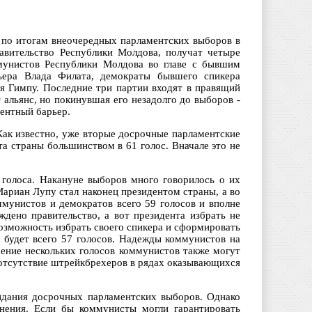
: по итогам внеочередных парламентских выборов в
авительство Республики Молдова, получат четыре
мунистов Республики Молдова во главе с бывшим
ера Влада Филата, демократы бывшего спикера
 Гимпу. Последние три партии входят в правящий
 альянс, но покинувшая его незадолго до выборов -
ентный барьер.
Как известно, уже вторые досрочные парламентские
а страны большинством в 61 голос. Вначале это не
голоса. Накануне выборов много говорилось о их
Мариан Лупу стал наконец президентом страны, а во
ммунистов и демократов всего 59 голосов и вполне
ждено правительство, а вот президента избрать не
 возможность избрать своего спикера и сформировать
в будет всего 57 голосов. Надежды коммунистов на
чение нескольких голосов коммунистов также могут
отсутствие штрейкбрехеров в рядах оказывающихся
идания досрочных парламентских выборов. Однако
анения. Если бы коммунисты могли гарантировать