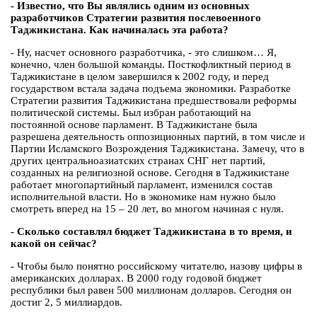
- Известно, что Вы являлись одним из основных
разработчиков Стратегии развития послевоенного
Таджикистана. Как начиналась эта работа?
- Ну, насчет основного разработчика, - это слишком… Я,
конечно, член большой команды. Посткофликтный период в
Таджикистане в целом завершился к 2002 году, и перед
государством встала задача подъема экономики. Разработке
Стратегии развития Таджикистана предшествовали реформы
политической системы. Был избран работающий на
постоянной основе парламент. В Таджикистане была
разрешена деятельность оппозиционных партий, в том числе и
Партии Исламского Возрождения Таджикистана. Замечу, что в
других центральноазиатских странах СНГ нет партий,
созданных на религиозной основе. Сегодня в Таджикистане
работает многопартийный парламент, изменился состав
исполнительной власти. Но в экономике нам нужно было
смотреть вперед на 15 – 20 лет, во многом начиная с нуля.
- Сколько составлял бюджет Таджикистана в то время, и
какой он сейчас?
- Чтобы было понятно российскому читателю, назову цифры в
американских долларах. В 2000 году годовой бюджет
республики был равен 500 миллионам долларов. Сегодня он
достиг 2, 5 миллиардов.