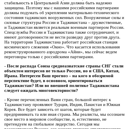
стабильность в Центральной Азии должна быть надежно
защищена. Поэтому мы с нашими российскими партнерами
должны подумать об укреплении материально-технического
состояния таджикских вооруженных сил. Вооруженные силы и
силовые структуры России и Таджикистана – дружественные,
и Таджикистан является реальным военным партнером России.
Спецслужбы России и Таджикистана также сотрудничают, и
имеют договоренности не вести разведку друг против друга.
На территории Таджикистана работает российская станция
космического слежения «Окно». Что касается использования
реконструированного аэродрома «Айни», мы сейчас ведем
переговоры только с российскими партнерами.
- После распада Союза среднеазиатские страны СНГ стали
объектом интересов не только России, но и США, Китая,
Ирана. Интересен Ваш прогноз – на кого в обозримой
перспективе будет, в основном, ориентироваться
Таджикистан? Или во внешней политике Таджикистана
следует ожидать многовекторности?
- Кроме перечисленных Вами стран, большой интерес к
Таджикистану проявляют Турция, Индия, Пакистан и Южная
Корея. Все будет зависеть от шагов, которые будет
предпринимать та или иная страна. Мы реалисты, мы осознаем
свое место в мировом сообществе, и, естественно, не
претендуем на глобальное лидерство. Сегодня мы