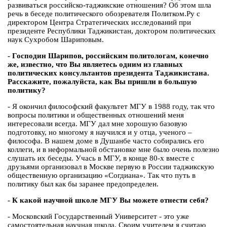
развиваться российско-таджикские отношения? Об этом шла
речь в беседе политического обозревателя Политком.Ру с
директором Центра Стратегических исследований при
президенте Республики Таджикистан, доктором политических
наук Сухробом Шариповым.
- Господин Шарипов, российским политологам, конечно
же, известно, что Вы являетесь одним из главных
политических консультантов президента Таджикистана.
Расскажите, пожалуйста, как Вы пришли в большую
политику?
- Я окончил философский факультет МГУ в 1988 году, так что
вопросы политики и общественных отношений меня
интересовали всегда. МГУ дал мне хорошую базовую
подготовку, но многому я научился и у отца, ученого –
философа. В нашем доме в Душанбе часто собирались его
коллеги, и в неформальной обстановке мне было очень полезно
слушать их беседы. Учась в МГУ, в конце 80-х вместе с
друзьями организовал в Москве первую в России таджикскую
общественную организацию «Согдиана». Так что путь в
политику был как бы заранее предопределен.
- К какой научной школе МГУ Вы можете отнести себя?
- Московский Государственный Университет - это уже
самостоятельная научная школа. Своим учителем я считаю