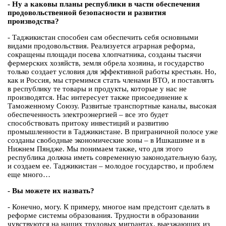
- Ну а каковы планы республики в части обеспечения
продовольственной безопасности и развития
производства?
- Таджикистан способен сам обеспечить себя основными
видами продовольствия. Реализуется аграрная реформа,
сокращены площади посева хлопчатника, созданы тысячи
фермерских хозяйств, земля обрела хозяина, и государство
только создает условия для эффективной работы крестьян. Но,
как и Россия, мы стремимся стать членами ВТО, и поставлять
в республику те товары и продукты, которые у нас не
производятся. Нас интересует также присоединение к
Таможенному Союзу. Развитые транспортные каналы, высокая
обеспеченность электроэнергией – все это будет
способствовать притоку инвестиций и развитию
промышленности в Таджикистане. В приграничной полосе уже
созданы свободные экономические зоны – в Ишкашиме и в
Нижнем Пяндже. Мы понимаем также, что для этого
республика должна иметь современную законодательную базу,
и создаем ее. Таджикистан – молодое государство, и проблем
еще много…
- Вы можете их назвать?
- Конечно, могу. К примеру, многое нам предстоит сделать в
реформе системы образования. Трудности в образовании
чувствуются на наших трудовых мигрантах, выезжающих из