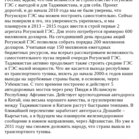
ГЭС с выгодой и для Таджикистана, и для себя. Проект
дорогой, и до начала 2010 года мы не были уверены, что
Рогунскую ГЭС мы можем построить самостоятельно. Сейчас
мы поверили в это, эта уверенность укрепилась, и мы
планируем в 2013 – 2015 годах ввести в строй первые 2
агрегата Рогунской ГЭС. Для этого потребуется примерно 600
миллионов долларов. На сегодняшний день продажа акций
Рогунской ГЭС позволила собрать порядка 200 миллионов
долларов. Учитывая еще 150 миллионов ежегодных
бюджетных ресурсов, мы всерьез рассматриваем возможность
самостоятельного пуска первой очереди Рогунской ГЭС.
Таджикистан активно продолжает также строить средние ГЭС
и ГЭС малой мощности. Что же касается выхода республики
из транспортного тупика, вплоть до начала 2000-х годов наши
выходы на зарубежные страны были, в основном, через
Узбекистан. С того времени построено и действует 5
автодорожных мостов через реку Пяндж в Исламскую
Республику Афганистан. Действует круглогодичная автодорога
в Китай, она весьма хорошего качества, и грузоперевозки
между Таджикистаном и Китаем растут быстрыми темпами. В
ближайшей перспективе заработает автотрасса Душанбе –
Кыргыстан, а в будущем мы планируем железнодорожное
сообщение в южном направлении, через Афганистан. Но уже в
2011 году мы сможем доложить народу, что страна вышла из
транспортного тупика.