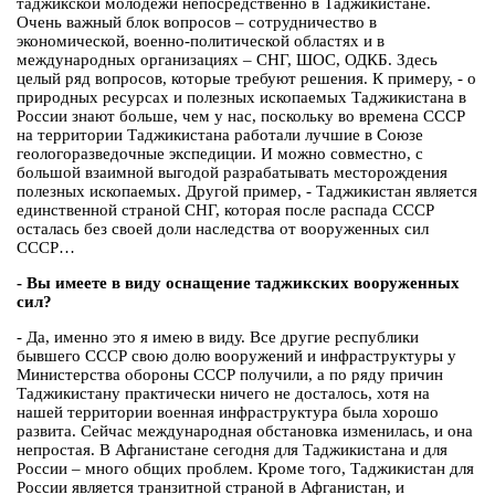
таджикской молодежи непосредственно в Таджикистане.
Очень важный блок вопросов – сотрудничество в
экономической, военно-политической областях и в
международных организациях – СНГ, ШОС, ОДКБ. Здесь
целый ряд вопросов, которые требуют решения. К примеру, - о
природных ресурсах и полезных ископаемых Таджикистана в
России знают больше, чем у нас, поскольку во времена СССР
на территории Таджикистана работали лучшие в Союзе
геологоразведочные экспедиции. И можно совместно, с
большой взаимной выгодой разрабатывать месторождения
полезных ископаемых. Другой пример, - Таджикистан является
единственной страной СНГ, которая после распада СССР
осталась без своей доли наследства от вооруженных сил
СССР…
- Вы имеете в виду оснащение таджикских вооруженных
сил?
- Да, именно это я имею в виду. Все другие республики
бывшего СССР свою долю вооружений и инфраструктуры у
Министерства обороны СССР получили, а по ряду причин
Таджикистану практически ничего не досталось, хотя на
нашей территории военная инфраструктура была хорошо
развита. Сейчас международная обстановка изменилась, и она
непростая. В Афганистане сегодня для Таджикистана и для
России – много общих проблем. Кроме того, Таджикистан для
России является транзитной страной в Афганистан, и