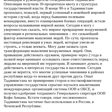
Оппозиции получили 30-процентную квоту в структурах
государственной власти. В конце 90-х в Таджикистане
произошел, пожалуй, первый успешный в новейшей мировой
истории случай, когда перед бывшими полевыми
командирами, вместо планирования боевых операций, встали
вопросы налаживания мирной жизни. Сегодня я могу с
уверенностью сказать, что мирное превращение вооруженной
оппозиции в региональных чиновников – это сильнейший
фактор изменения мышления людей. По сути, произошла
настоящая революция в умах людей, которые умели не
строить, а только воевать. Могу даже назвать срок
трансформации мышления вооруженных людей. Они,
привыкшие действовать оружием, примерно через 2 года в
полной мере начинают осознавать свою ответственность перед
людьми на вверенной им территории. И начинают думать и
действовать в интересах государства и населения. Сегодня
даже не верится, что многие успешные чиновники в районах
республики когда-то воевали друг против друга. Опыт
Таджикистана по примирению сторон и постконфликтному
управлению государством серьезно изучался аналитиками
международных организаций системы ООН и ОБСЕ, и
получил одобрение тогдашнего Генерального секретаря ООН
Кофи Аннана. Кстати говоря, опыт послевоенного
Таджикистана частично был использован и в России, в
Чеченской Республике.