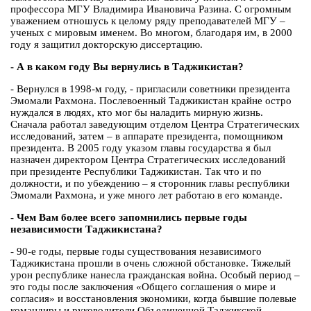
профессора МГУ Владимира Ивановича Разина. С огромным
уважением отношусь к целому ряду преподавателей МГУ –
ученых с мировым именем. Во многом, благодаря им, в 2000
году я защитил докторскую диссертацию.
- А в каком году Вы вернулись в Таджикистан?
- Вернулся в 1998-м году, - пригласили советники президента
Эмомали Рахмона. Послевоенный Таджикистан крайне остро
нуждался в людях, кто мог бы наладить мирную жизнь.
Сначала работал заведующим отделом Центра Стратегических
исследований, затем – в аппарате президента, помощником
президента. В 2005 году указом главы государства я был
назначен директором Центра Стратегических исследований
при президенте Республики Таджикистан. Так что и по
должности, и по убеждению – я сторонник главы республики
Эмомали Рахмона, и уже много лет работаю в его команде.
- Чем Вам более всего запомнились первые годы
независимости Таджикистана?
- 90-е годы, первые годы существования независимого
Таджикистана прошли в очень сложной обстановке. Тяжелый
урон республике нанесла гражданская война. Особый период –
это годы после заключения «Общего соглашения о мире и
согласия» и восстановления экономики, когда бывшие полевые
командиры и руководители Объединенной Таджикской