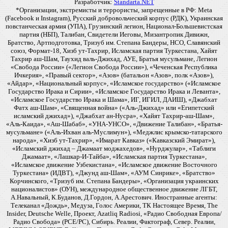
Разработчик:
Standarta.NET
*Организации, экстремисты и террористы, запрещенные в РФ: Meta
(Facebook и Instagram), Русский добровольческий корпус (РДК), Украинская
повстанческая армия (УПА), Грузинский легион, Национал-Большевистская
партия (НБП), Талибан, Свидетели Иеговы, Мизантропик Дивижн,
Братство, Артподготовка, Тризуб им. Степана Бандеры, НСО, Славянский
союз, Формат-18, Хизб ут-Тахрир, Исламская партия Туркестана, Хайят
Тахрир аш-Шам, Таухид валь-Джихад, АУЕ, Братья мусульмане, Легион
«Свобода России» («Легион Свобода России»), «Чеченская Республика
Ичкерия», «Правый сектор», «Азов» (батальон «Азов», полк «Азов»),
«Айдар», «Национальный корпус», «Исламское государство» («Исламское
Государство Ирака и Сирии», «Исламское Государство Ирака и Леванта»,
«Исламское Государство Ирака и Шама», ИГ, ИГИЛ, ДАИШ), «Джабхат
Фатх аш-Шам», «Священная война» («Аль-Джихад» или «Египетский
исламский джихад»), «Джабхат ан-Нусра», «Хайят Тахрир-аш-Шам»,
«Аль-Каида», «Аш-Шабаб», «УНА-УНСО», «Движение Талибан», «Братья-
мусульмане» («Аль-Ихван аль-Муслимун»), «Меджлис крымско-татарского
народа», «Хизб ут-Тахрир», «Имарат Кавказ» («Кавказский Эмират»),
«Исламский джихад – Джамаат моджахедов», «Нурджулар», «Таблиги
Джамаат», «Лашкар-И-Тайба», «Исламская партия Туркестана»,
«Исламское движение Узбекистана», «Исламское движение Восточного
Туркестана» (ИДВТ), «Джунд аш-Шам», «АУМ Синрике», «Братство»
Корчинского, «Тризуб им. Степана Бандеры», «Организация украинских
националистов» (ОУН), международное общественное движение ЛГБТ,
А.Навальный, К.Буданов, Д.Гордон, А.Арестович. Иностранные агенты:
Телеканал «Дождь», Медуза, Голос Америки, ТК Настоящее Время, The
Insider, Deutsche Welle, Проект, Azatliq Radiosi, «Радио Свободная Европа/
Радио Свобода» (PCE/PC), Сибирь. Реалии, Фактограф, Север. Реалии,