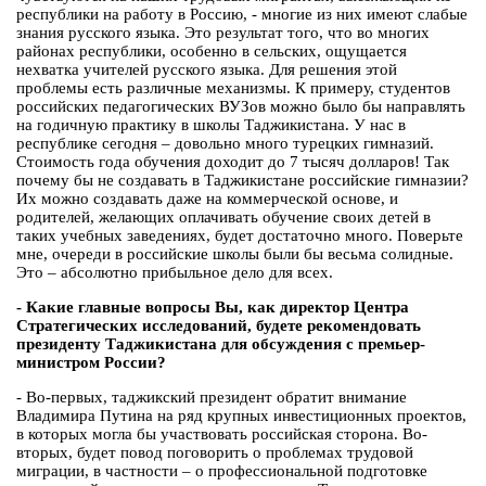
республики на работу в Россию, - многие из них имеют слабые
знания русского языка. Это результат того, что во многих
районах республики, особенно в сельских, ощущается
нехватка учителей русского языка. Для решения этой
проблемы есть различные механизмы. К примеру, студентов
российских педагогических ВУЗов можно было бы направлять
на годичную практику в школы Таджикистана. У нас в
республике сегодня – довольно много турецких гимназий.
Стоимость года обучения доходит до 7 тысяч долларов! Так
почему бы не создавать в Таджикистане российские гимназии?
Их можно создавать даже на коммерческой основе, и
родителей, желающих оплачивать обучение своих детей в
таких учебных заведениях, будет достаточно много. Поверьте
мне, очереди в российские школы были бы весьма солидные.
Это – абсолютно прибыльное дело для всех.
- Какие главные вопросы Вы, как директор Центра
Стратегических исследований, будете рекомендовать
президенту Таджикистана для обсуждения с премьер-
министром России?
- Во-первых, таджикский президент обратит внимание
Владимира Путина на ряд крупных инвестиционных проектов,
в которых могла бы участвовать российская сторона. Во-
вторых, будет повод поговорить о проблемах трудовой
миграции, в частности – о профессиональной подготовке