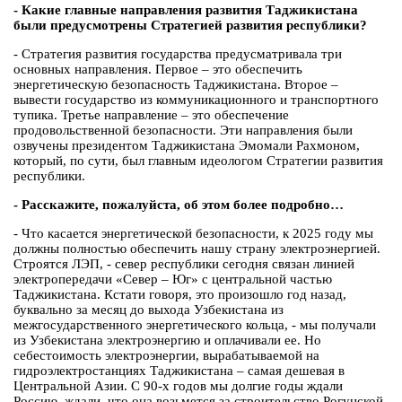
- Какие главные направления развития Таджикистана
были предусмотрены Стратегией развития республики?
- Стратегия развития государства предусматривала три
основных направления. Первое – это обеспечить
энергетическую безопасность Таджикистана. Второе –
вывести государство из коммуникационного и транспортного
тупика. Третье направление – это обеспечение
продовольственной безопасности. Эти направления были
озвучены президентом Таджикистана Эмомали Рахмоном,
который, по сути, был главным идеологом Стратегии развития
республики.
- Расскажите, пожалуйста, об этом более подробно…
- Что касается энергетической безопасности, к 2025 году мы
должны полностью обеспечить нашу страну электроэнергией.
Строятся ЛЭП, - север республики сегодня связан линией
электропередачи «Север – Юг» с центральной частью
Таджикистана. Кстати говоря, это произошло год назад,
буквально за месяц до выхода Узбекистана из
межгосударственного энергетического кольца, - мы получали
из Узбекистана электроэнергию и оплачивали ее. Но
себестоимость электроэнергии, вырабатываемой на
гидроэлектростанциях Таджикистана – самая дешевая в
Центральной Азии. С 90-х годов мы долгие годы ждали
Россию, ждали, что она возьмется за строительство Рогунской