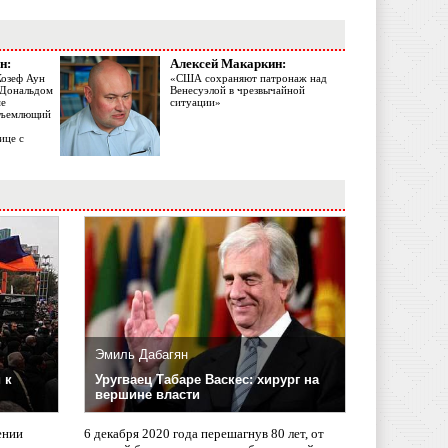
н:
Алексей Макаркин:
Жозеф Аун
«США сохраняют патронаж над
с Дональдом
Венесуэлой в чрезвычайной
ме
ситуации»
объемлющий
ице с
Эмиль Дабагян
 к
Уругваец Табаре Васкес: хирург на
вершине власти
ении
6 декабря 2020 года перешагнув 80 лет, от