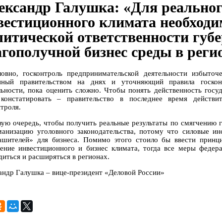
ександр Галушка: «Для реально
вестиционного климата необходи
литической ответственности губе
агополучной бизнес среды в реги
ловно, госконтроль предпринимательской деятельности избыточ
нный правительством на днях и уточняющий правила госконт
льности, пока оценить сложно. Чтобы понять действенность гос
констатировать – правительство в последнее время действи
троля.
вую очередь, чтобы получить реальные результаты по смягчению 
манизацию уголовного законодательства, потому что силовые и
ашителей» для бизнеса. Помимо этого стоило бы ввести принци
ение инвестиционного и бизнес климата, тогда все меры федера
диться и расширяться в регионах.
андр Галушка – вице-президент «Деловой России»