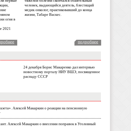
сли первые
тяжелой болезни скончался обаятельный
кции,
человек, выдающийся деятель, блестящий
ание
медик онколог, практиковавший до конца
няном
жизни, Табаре Васкес.
ии огня в
ле 2021
дробнее
подробнее
24 декабря Борис Макаренко дал интервью
новостному порталу НИУ ВШЭ, посвященное
распаду СССР
газета». Алексей Макаркин о реакции на пенсионную
у
ант. Алексей Макаркин о внесении поправок в Уголовный