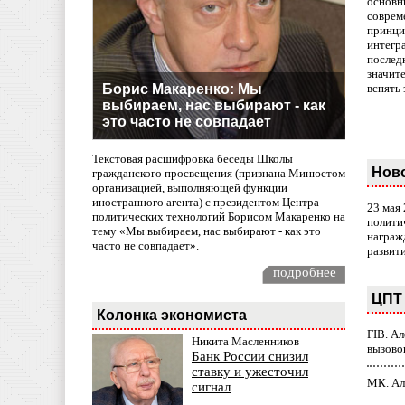
основн
совреме
принци
интегр
послед
значит
Борис Макаренко: Мы
вспять 
выбираем, нас выбирают - как
это часто не совпадает
Текстовая расшифровка беседы Школы
Нов
гражданского просвещения (признана Минюстом
организацией, выполняющей функции
иностранного агента) с президентом Центра
23 мая
политических технологий Борисом Макаренко на
полити
тему «Мы выбираем, нас выбирают - как это
награж
часто не совпадает».
развит
подробнее
ЦПТ 
Колонка экономиста
FIB. А
Никита Масленников
вызово
Банк России снизил
ставку и ужесточил
МК. Ал
сигнал