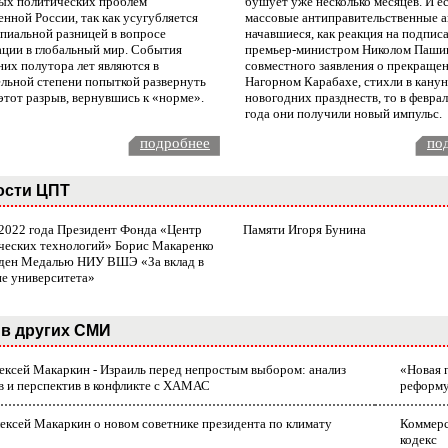
ых политических проблем
бушует уже несколько месяцев. И е
нной России, так как усугубляется
массовые антиправительственные а
пиальной разницей в вопросе
начавшиеся, как реакция на подпис
ации в глобальный мир. События
премьер-министром Николом Паши
них полутора лет являются в
совместного заявления о прекращен
ельной степени попыткой развернуть
Нагорном Карабахе, стихли в канун
этот разрыв, вернувшись к «норме».
новогодних празднеств, то в февра
года они получили новый импульс.
подробнее
по
ости ЦПТ
 2022 года Президент Фонда «Центр
Памяти Игоря Бунина
ческих технологий» Борис Макаренко
ден Медалью НИУ ВШЭ «За вклад в
ие университета»
в других СМИ
лексей Макаркин - Израиль перед непростым выбором: анализ
«Новая 
в и перспектив в конфликте с ХАМАС
реформ
ексей Макаркин о новом советнике президента по климату
Коммерс
кодекс