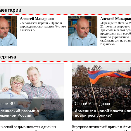
ментарии
Алексей Макаркин:
Алексей Макарки
«В польской партии «Право и
«Президент Ливана 
справедливость» раскол. Что это
21 июля на встрече 
означает?»
Трампом в Белом до
представил ему все
план по укреплению
стабильности на гран
Израилем»
ертиза
тком.RU
Сергей Маркедонов
ленческий разрыв в
Армения: к новой власти или
еменной России
новой республике?
нческий разрыв является одной из
Внутриполитический кризис в Арм