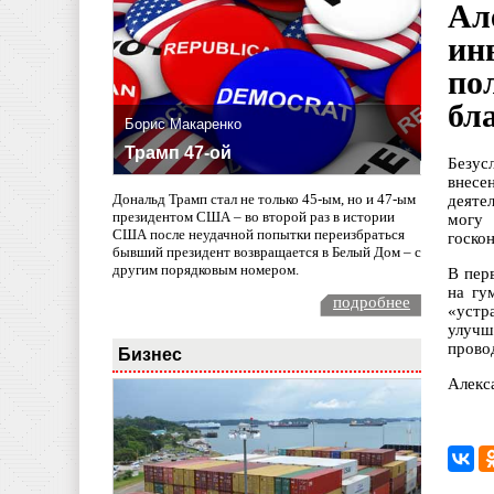
Ал
ин
по
бл
Борис Макаренко
Трамп 47-ой
Безус
внесе
Дональд Трамп стал не только 45-ым, но и 47-ым
деяте
президентом США – во второй раз в истории
могу 
США после неудачной попытки переизбраться
госкон
бывший президент возвращается в Белый Дом – с
другим порядковым номером.
В пер
на гу
подробнее
«устр
улучш
прово
Бизнес
Алекс