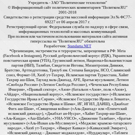
Учредитель - ЗАО "Политические технологии"
© Информационный сайт политических комментариев "Политком.RU"
2001-2018
Свидетельство о регистрации средства массовой информации Эл № ФС77-
69227 от 06 апреля 2017 г.
Регистрирующий орган: Федеральная служба по надзору в сфере связи,
информационных технологий и массовых коммуникаций.
При полном или частичном использовании материалов сайта активная
гиперссылка на "Политком.RU" обязательна
Разработчик:
Standarta.NET
*Организации, экстремисты и террористы, запрещенные в РФ: Meta
(Facebook и Instagram), Русский добровольческий корпус (РДК), Украинская
повстанческая армия (УПА), Грузинский легион, Национал-Большевистская
партия (НБП), Талибан, Свидетели Иеговы, Мизантропик Дивижн,
Братство, Артподготовка, Тризуб им. Степана Бандеры, НСО, Славянский
союз, Формат-18, Хизб ут-Тахрир, Исламская партия Туркестана, Хайят
Тахрир аш-Шам, Таухид валь-Джихад, АУЕ, Братья мусульмане, Легион
«Свобода России» («Легион Свобода России»), «Чеченская Республика
Ичкерия», «Правый сектор», «Азов» (батальон «Азов», полк «Азов»),
«Айдар», «Национальный корпус», «Исламское государство» («Исламское
Государство Ирака и Сирии», «Исламское Государство Ирака и Леванта»,
«Исламское Государство Ирака и Шама», ИГ, ИГИЛ, ДАИШ), «Джабхат
Фатх аш-Шам», «Священная война» («Аль-Джихад» или «Египетский
исламский джихад»), «Джабхат ан-Нусра», «Хайят Тахрир-аш-Шам»,
«Аль-Каида», «Аш-Шабаб», «УНА-УНСО», «Движение Талибан», «Братья-
мусульмане» («Аль-Ихван аль-Муслимун»), «Меджлис крымско-татарского
народа», «Хизб ут-Тахрир», «Имарат Кавказ» («Кавказский Эмират»),
«Исламский джихад – Джамаат моджахедов», «Нурджулар», «Таблиги