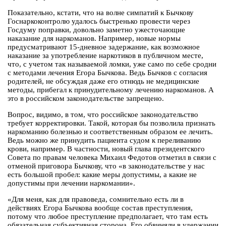
Показательно, кстати, что на волне симпатий к Бычкову
Госнаркоконтролю удалось быстренько провести через
Госдуму поправки, довольно заметно ужесточающие
наказание для наркоманов. Например, новые нормы
предусматривают 15-дневное задержание, как возможное
наказание за употребление наркотиков в публичном месте,
что, с учетом так называемой ломки, уже само по себе сродни
с методами лечения Егора Бычкова. Ведь Бычков с согласия
родителей, не обсуждая даже его отнюдь не медицинские
методы, прибегал к принудительному лечению наркоманов. А
это в российском законодательстве запрещено.
Вопрос, видимо, в том, что российское законодательство
требует корректировки. Такой, которая бы позволила признать
наркоманию болезнью и соответственным образом ее лечить.
Ведь можно же принудить пациента судом к переливанию
крови, например. В частности, новый глава президентского
Совета по правам человека Михаил Федотов отметил в связи с
отменой приговора Бычкову, что «в законодательстве у нас
есть большой пробел: какие меры допустимы, а какие не
допустимы при лечении наркомании».
«Для меня, как для правоведа, сомнительно есть ли в
действиях Егора Бычкова вообще состав преступления,
потому что любое преступление предполагает, что там есть
обязательная субъективная сторона. Его обвиняли в удержании