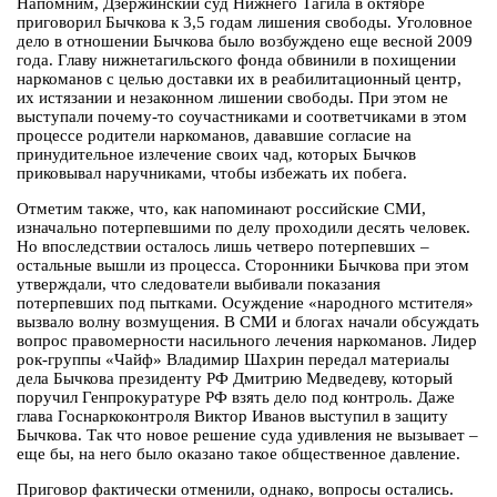
Напомним, Дзержинский суд Нижнего Тагила в октябре
приговорил Бычкова к 3,5 годам лишения свободы. Уголовное
дело в отношении Бычкова было возбуждено еще весной 2009
года. Главу нижнетагильского фонда обвинили в похищении
наркоманов с целью доставки их в реабилитационный центр,
их истязании и незаконном лишении свободы. При этом не
выступали почему-то соучастниками и соответчиками в этом
процессе родители наркоманов, дававшие согласие на
принудительное излечение своих чад, которых Бычков
приковывал наручниками, чтобы избежать их побега.
Отметим также, что, как напоминают российские СМИ,
изначально потерпевшими по делу проходили десять человек.
Но впоследствии осталось лишь четверо потерпевших –
остальные вышли из процесса. Сторонники Бычкова при этом
утверждали, что следователи выбивали показания
потерпевших под пытками. Осуждение «народного мстителя»
вызвало волну возмущения. В СМИ и блогах начали обсуждать
вопрос правомерности насильного лечения наркоманов. Лидер
рок-группы «Чайф» Владимир Шахрин передал материалы
дела Бычкова президенту РФ Дмитрию Медведеву, который
поручил Генпрокуратуре РФ взять дело под контроль. Даже
глава Госнаркоконтроля Виктор Иванов выступил в защиту
Бычкова. Так что новое решение суда удивления не вызывает –
еще бы, на него было оказано такое общественное давление.
Приговор фактически отменили, однако, вопросы остались.