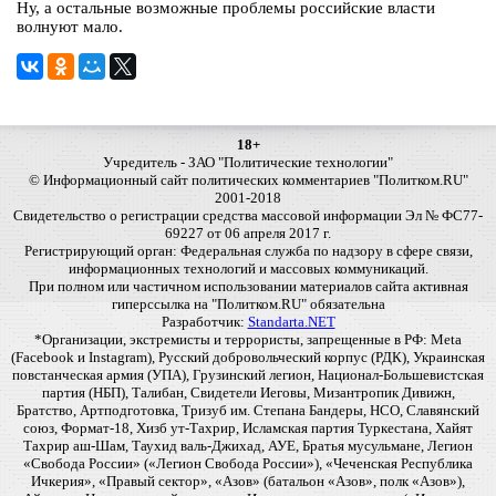
Ну, а остальные возможные проблемы российские власти
волнуют мало.
18+
Учредитель - ЗАО "Политические технологии"
© Информационный сайт политических комментариев "Политком.RU"
2001-2018
Свидетельство о регистрации средства массовой информации Эл № ФС77-
69227 от 06 апреля 2017 г.
Регистрирующий орган: Федеральная служба по надзору в сфере связи,
информационных технологий и массовых коммуникаций.
При полном или частичном использовании материалов сайта активная
гиперссылка на "Политком.RU" обязательна
Разработчик:
Standarta.NET
*Организации, экстремисты и террористы, запрещенные в РФ: Meta
(Facebook и Instagram), Русский добровольческий корпус (РДК), Украинская
повстанческая армия (УПА), Грузинский легион, Национал-Большевистская
партия (НБП), Талибан, Свидетели Иеговы, Мизантропик Дивижн,
Братство, Артподготовка, Тризуб им. Степана Бандеры, НСО, Славянский
союз, Формат-18, Хизб ут-Тахрир, Исламская партия Туркестана, Хайят
Тахрир аш-Шам, Таухид валь-Джихад, АУЕ, Братья мусульмане, Легион
«Свобода России» («Легион Свобода России»), «Чеченская Республика
Ичкерия», «Правый сектор», «Азов» (батальон «Азов», полк «Азов»),