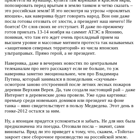
прилететь на Кунашир, купить там корюшки и красной икры,
попозировать перед врытым в землю танком и четко сказать –
это российская земля! И это несмотря на угрозы «проклятых
япошек», как наверняка будет говорить народ. Вон они даже
посла готовы отозвать от злости, а президент наш ничего! Не
боится! От слов своих не отступает. И даже по-прежнему
готов приехать 13-14 ноября на саммит АТЭС в Японию,
понимая, что там его ждет очень прохладный прием на
высшем уровне и массовые митинги протеста так называемых
«защитников северных территорий» из числа японских
ультраправых. Прямо герой, а не президент.
Наверняка, даже в вечерних новостях по центральным
телеканалам про него расскажут если не больше, то уж
наверняка заметно эмоциональнее, чем про Владимира
Путина, который занимался в понедельник «скучным»
осмотром заново отстроенной после летних лесных пожаров
деревни Верхняя Верея. Да, там создали настоящий рай – даже
Интернет в деревенские дома провели. Уже одна картинка:
премьер среди новеньких домиков или президент на фоне
танка – явно свидетельствует в пользу Медведева. Этот день в
гонке-2012 остался за ним.
Ну, а японцам придется успокоиться и забыть. Не для них была
предназначена эта поездка. Отозвали посла – значит, сами
виноваты. Вряд ли это приведет к тому, что, скажем, «Тойота»
закроет свое сборочное производство на российской земле.