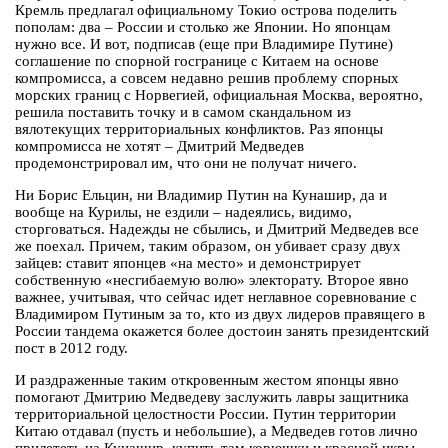
Кремль предлагал официальному Токио острова поделить
пополам: два – России и столько же Японии. Но японцам
нужно все. И вот, подписав (еще при Владимире Путине)
соглашение по спорной госгранице с Китаем на основе
компромисса, а совсем недавно решив проблему спорных
морских границ с Норвегией, официальная Москва, вероятно,
решила поставить точку и в самом скандальном из
вялотекущих территориальных конфликтов. Раз японцы
компромисса не хотят – Дмитрий Медведев
продемонстрировал им, что они не получат ничего.
Ни Борис Ельцин, ни Владимир Путин на Кунашир, да и
вообще на Курилы, не ездили – надеялись, видимо,
сторговаться. Надежды не сбылись, и Дмитрий Медведев все
же поехал. Причем, таким образом, он убивает сразу двух
зайцев: ставит японцев «на место» и демонстрирует
собственную «несгибаемую волю» электорату. Второе явно
важнее, учитывая, что сейчас идет неглавное соревнование с
Владимиром Путиным за то, кто из двух лидеров правящего в
России тандема окажется более достоин занять президентский
пост в 2012 году.
И раздраженные таким откровенным жестом японцы явно
помогают Дмитрию Медведеву заслужить лавры защитника
территориальной целостности России. Путин территории
Китаю отдавал (пусть и небольшие), а Медведев готов лично