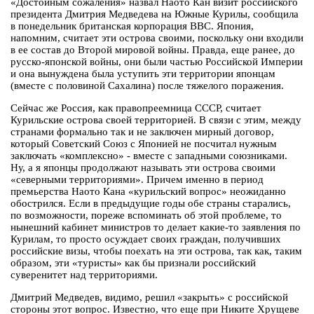
«Достойным сожаления» назвал Наото Кан визит российского
президента Дмитрия Медведева на Южные Курилы, сообщила
в понедельник британская корпорация BBC. Япония,
напомним, считает эти острова своими, поскольку они входили
в ее состав до Второй мировой войны. Правда, еще ранее, до
русско-японской войны, они были частью Российской Империи
и она вынуждена была уступить эти территории японцам
(вместе с половиной Сахалина) после тяжелого поражения.
Сейчас же Россия, как правопреемница СССР, считает
Курильские острова своей территорией. В связи с этим, между
странами формально так и не заключен мирный договор,
который Советский Союз с Японией не посчитал нужным
заключать «комплексно» - вместе с западными союзниками.
Ну, а я японцы продолжают называть эти острова своими
«северными территориями». Причем именно в период
премьерства Наото Кана «курильский вопрос» неожиданно
обострился. Если в предыдущие годы обе страны старались,
по возможности, пореже вспоминать об этой проблеме, то
нынешний кабинет министров то делает какие-то заявления по
Курилам, то просто осуждает своих граждан, получивших
российские визы, чтобы поехать на эти острова, так как, таким
образом, эти «туристы» как бы признали российский
суверенитет над территориями.
Дмитрий Медведев, видимо, решил «закрыть» с российской
стороны этот вопрос. Известно, что еще при Никите Хрущеве