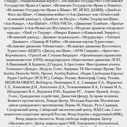
«Айдар», «Национальный корпус», «Исламское государство» («Исламское
Государство Ирака и Сирии», «Исламское Государство Ирака и Леванта»,
«Исламское Государство Ирака и Шама», ИГ, ИГИЛ, ДАИШ), «Джабхат
Фатх аш-Шам», «Священная война» («Аль-Джихад» или «Египетский
исламский джихад»), «Джабхат ан-Нусра», «Хайят Тахрир-аш-Шам»,
«Аль-Каида», «Аш-Шабаб», «УНА-УНСО», «Движение Талибан», «Братья-
мусульмане» («Аль-Ихван аль-Муслимун»), «Меджлис крымско-татарского
народа», «Хизб ут-Тахрир», «Имарат Кавказ» («Кавказский Эмират»),
«Исламский джихад – Джамаат моджахедов», «Нурджулар», «Таблиги
Джамаат», «Лашкар-И-Тайба», «Исламская партия Туркестана»,
«Исламское движение Узбекистана», «Исламское движение Восточного
Туркестана» (ИДВТ), «Джунд аш-Шам», «АУМ Синрике», «Братство»
Корчинского, «Тризуб им. Степана Бандеры», «Организация украинских
националистов» (ОУН), международное общественное движение ЛГБТ,
А.Навальный, К.Буданов, Д.Гордон, А.Арестович. Иностранные агенты:
Телеканал «Дождь», Медуза, Голос Америки, ТК Настоящее Время, The
Insider, Deutsche Welle, Проект, Azatliq Radiosi, «Радио Свободная Европа/
Радио Свобода» (PCE/PC), Сибирь. Реалии, Фактограф, Север. Реалии,
MEDIUM-ORIENT, Bellingcat, Пономарев Л. А., Савицкая Л.А., Маркелов
С.Е., Камалягин Д.Н., Апахончич Д.А., Толоконникова Н.А., Гельман М.А.,
Шендерович В.А., Верзилов П.Ю., Баданин Р.С., Альянс Врачей, Агора,
Голос, Гражданское содействие, Династия (фонд), За права человека,
Комитет против пыток, Левада-Центр, Молодая Карелия, Московская
школа гражданского просвещения, Пермь-36, Ракурс, Русь Сидящая,
Сахаровский центр, Сибирский экологический центр, ИАЦ Сова, Союз
комитетов солдатских матерей России, Фонд борьбы с коррупцией (ФБК),
Фонд защиты гласности, Фонд свободы информации, Центр
«Насилию.нет», Центр защиты прав СМИ, Transparency International,