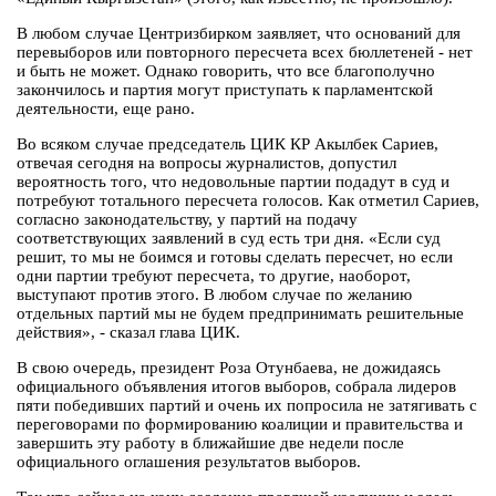
В любом случае Центризбирком заявляет, что оснований для
перевыборов или повторного пересчета всех бюллетеней - нет
и быть не может. Однако говорить, что все благополучно
закончилось и партия могут приступать к парламентской
деятельности, еще рано.
Во всяком случае председатель ЦИК КР Акылбек Сариев,
отвечая сегодня на вопросы журналистов, допустил
вероятность того, что недовольные партии подадут в суд и
потребуют тотального пересчета голосов. Как отметил Сариев,
согласно законодательству, у партий на подачу
соответствующих заявлений в суд есть три дня. «Если суд
решит, то мы не боимся и готовы сделать пересчет, но если
одни партии требуют пересчета, то другие, наоборот,
выступают против этого. В любом случае по желанию
отдельных партий мы не будем предпринимать решительные
действия», - сказал глава ЦИК.
В свою очередь, президент Роза Отунбаева, не дожидаясь
официального объявления итогов выборов, собрала лидеров
пяти победивших партий и очень их попросила не затягивать с
переговорами по формированию коалиции и правительства и
завершить эту работу в ближайшие две недели после
официального оглашения результатов выборов.