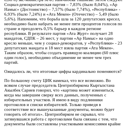
Социал-демократическая партия – 7,83% (было 8,04%), «Ар
Намыс» (Достоинство) – 7,57% (было 7,74%), «Республика» -
6,93% (было 7,24%) и «Ата Мекен» (Отечество) – 5,49 (было
5,6%). Напомним, что борьба шла за 120 депутатских кресел,
необходимо было набрать не менее пяти процентов голосов по
стране и преодолеть 0,5% барьер в каждом регионе
республики. В результате партия «Ата Журт» получает 28
мандатов, СДПК – 26 мест, у партии «Ар Намыс» на одно
кресло меньше, чем у социал-демократов, у «Республики» - 23
депутатских мандата и 18 мест взяла партия «Ата Мекен».
Таким образом, чтобы создать правящую коалицию (60 плюс
один голос), необходимо объединение не менее чем трех
партий.
Ожидалось ли, что итоговые цифры кардинально поменяются?
По большому счету ЦИК намекал, что все возможно. Во
всяком случае председатель Центризбиркома Кыргызстана
Акылбек Сариев говорил, что «картина может измениться,
когда мы завершим сверку всех данных, полученных с
избирательных участков. Я имею в виду подлинники
протоколов и списки избирателей. Только приведя в
соответствие все вышеуказанные документы, можно будет
говорить об итогах». Центризбирком не скрывал, что
затянувшаяся работа с протоколами была связана с тем, что
документы были составлены участковыми комиссиями крайне