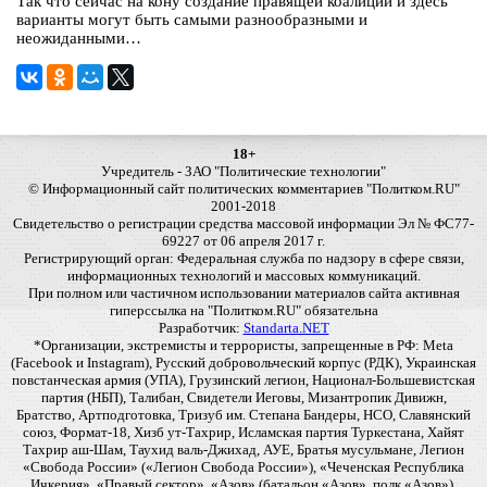
Так что сейчас на кону создание правящей коалиции и здесь
варианты могут быть самыми разнообразными и
неожиданными…
18+
Учредитель - ЗАО "Политические технологии"
© Информационный сайт политических комментариев "Политком.RU"
2001-2018
Свидетельство о регистрации средства массовой информации Эл № ФС77-
69227 от 06 апреля 2017 г.
Регистрирующий орган: Федеральная служба по надзору в сфере связи,
информационных технологий и массовых коммуникаций.
При полном или частичном использовании материалов сайта активная
гиперссылка на "Политком.RU" обязательна
Разработчик:
Standarta.NET
*Организации, экстремисты и террористы, запрещенные в РФ: Meta
(Facebook и Instagram), Русский добровольческий корпус (РДК), Украинская
повстанческая армия (УПА), Грузинский легион, Национал-Большевистская
партия (НБП), Талибан, Свидетели Иеговы, Мизантропик Дивижн,
Братство, Артподготовка, Тризуб им. Степана Бандеры, НСО, Славянский
союз, Формат-18, Хизб ут-Тахрир, Исламская партия Туркестана, Хайят
Тахрир аш-Шам, Таухид валь-Джихад, АУЕ, Братья мусульмане, Легион
«Свобода России» («Легион Свобода России»), «Чеченская Республика
Ичкерия», «Правый сектор», «Азов» (батальон «Азов», полк «Азов»),