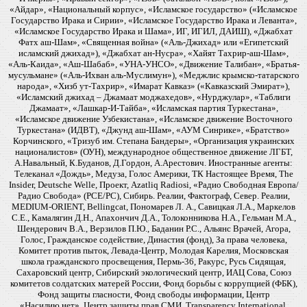
«Айдар», «Национальный корпус», «Исламское государство» («Исламское
Государство Ирака и Сирии», «Исламское Государство Ирака и Леванта»,
«Исламское Государство Ирака и Шама», ИГ, ИГИЛ, ДАИШ), «Джабхат
Фатх аш-Шам», «Священная война» («Аль-Джихад» или «Египетский
исламский джихад»), «Джабхат ан-Нусра», «Хайят Тахрир-аш-Шам»,
«Аль-Каида», «Аш-Шабаб», «УНА-УНСО», «Движение Талибан», «Братья-
мусульмане» («Аль-Ихван аль-Муслимун»), «Меджлис крымско-татарского
народа», «Хизб ут-Тахрир», «Имарат Кавказ» («Кавказский Эмират»),
«Исламский джихад – Джамаат моджахедов», «Нурджулар», «Таблиги
Джамаат», «Лашкар-И-Тайба», «Исламская партия Туркестана»,
«Исламское движение Узбекистана», «Исламское движение Восточного
Туркестана» (ИДВТ), «Джунд аш-Шам», «АУМ Синрике», «Братство»
Корчинского, «Тризуб им. Степана Бандеры», «Организация украинских
националистов» (ОУН), международное общественное движение ЛГБТ,
А.Навальный, К.Буданов, Д.Гордон, А.Арестович. Иностранные агенты:
Телеканал «Дождь», Медуза, Голос Америки, ТК Настоящее Время, The
Insider, Deutsche Welle, Проект, Azatliq Radiosi, «Радио Свободная Европа/
Радио Свобода» (PCE/PC), Сибирь. Реалии, Фактограф, Север. Реалии,
MEDIUM-ORIENT, Bellingcat, Пономарев Л. А., Савицкая Л.А., Маркелов
С.Е., Камалягин Д.Н., Апахончич Д.А., Толоконникова Н.А., Гельман М.А.,
Шендерович В.А., Верзилов П.Ю., Баданин Р.С., Альянс Врачей, Агора,
Голос, Гражданское содействие, Династия (фонд), За права человека,
Комитет против пыток, Левада-Центр, Молодая Карелия, Московская
школа гражданского просвещения, Пермь-36, Ракурс, Русь Сидящая,
Сахаровский центр, Сибирский экологический центр, ИАЦ Сова, Союз
комитетов солдатских матерей России, Фонд борьбы с коррупцией (ФБК),
Фонд защиты гласности, Фонд свободы информации, Центр
«Насилию.нет», Центр защиты прав СМИ, Transparency International,