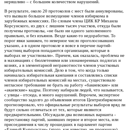
неряшливо – с большим количеством нарушений.
В результате, около 20 протоколов с мест были аннулированы,
что вызвало большое возмущение членов избиркома в
зарубежных комиссиях. По словам члена ЦИК КР Михаила
Корсунского, из двух с лишним тысяч участков, откуда были
получены протоколы, «не было ни одного заполненного
правильно, и без изъянов. Везде какие-то недоработки. То
порог явки занижен, то неверное число проголосовавших
указано, а в одном протоколе и вовсе в перечне партий-
участниц выборов попадаются организации, которые в
выборах не участвовали». Причем, как оказалась, проблема не
в махинациях с бюллетенями или злонамеренных подлогах и
кознях, а в элементарной неграмотности членов участковых
избирательных комиссий. Дело в том, что когда только
начиналась избирательная кампания и составлялись списки
членов избирательных комиссий на местах, существовало
негласное требование не брать на работу «бакиевские» или
«акаевские» кадры. Поэтому набирали людей, что называется,
с улицы - отсюда, и много нарушений. Впрочем, экспертное
сообщество задолго до объявления итогов Центризбиркомом
прогнозировало, что официальные результаты выборов вряд ли
будут сильно отличаться от тех, которые являются
предварительными. Обсуждали два возможных варианта -
перестановку партий, занявших первое и второе места, или
присоединения к числу прошедших в парламент партии
«Единый Кыргызстан» (этого, как известно, не произошло).