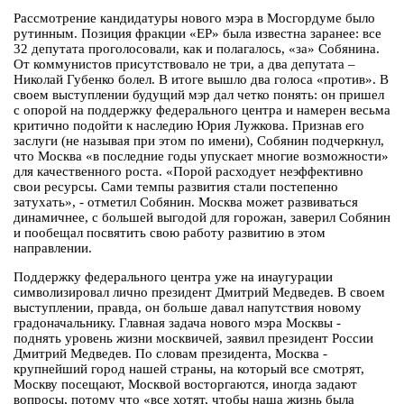
Рассмотрение кандидатуры нового мэра в Мосгордуме было
рутинным. Позиция фракции «ЕР» была известна заранее: все
32 депутата проголосовали, как и полагалось, «за» Собянина.
От коммунистов присутствовало не три, а два депутата –
Николай Губенко болел. В итоге вышло два голоса «против». В
своем выступлении будущий мэр дал четко понять: он пришел
с опорой на поддержку федерального центра и намерен весьма
критично подойти к наследию Юрия Лужкова. Признав его
заслуги (не называя при этом по имени), Собянин подчеркнул,
что Москва «в последние годы упускает многие возможности»
для качественного роста. «Порой расходует неэффективно
свои ресурсы. Сами темпы развития стали постепенно
затухать», - отметил Собянин. Москва может развиваться
динамичнее, с большей выгодой для горожан, заверил Собянин
и пообещал посвятить свою работу развитию в этом
направлении.
Поддержку федерального центра уже на инаугурации
символизировал лично президент Дмитрий Медведев. В своем
выступлении, правда, он больше давал напутствия новому
градоначальнику. Главная задача нового мэра Москвы -
поднять уровень жизни москвичей, заявил президент России
Дмитрий Медведев. По словам президента, Москва -
крупнейший город нашей страны, на который все смотрят,
Москву посещают, Москвой восторгаются, иногда задают
вопросы, потому что «все хотят, чтобы наша жизнь была