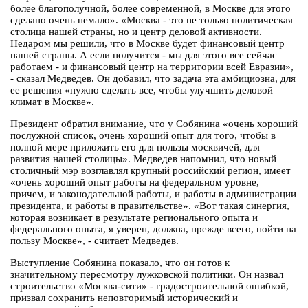
более благополучной, более современной, в Москве для этого
сделано очень немало». «Москва - это не только политическая
столица нашей страны, но и центр деловой активности.
Недаром мы решили, что в Москве будет финансовый центр
нашей страны. А если получится - мы для этого все сейчас
работаем - и финансовый центр на территории всей Евразии»,
- сказал Медведев. Он добавил, что задача эта амбициозна, для
ее решения «нужно сделать все, чтобы улучшить деловой
климат в Москве».
Президент обратил внимание, что у Собянина «очень хороший
послужной список, очень хороший опыт для того, чтобы в
полной мере приложить его для пользы москвичей, для
развития нашей столицы». Медведев напомнил, что новый
столичный мэр возглавлял крупный российский регион, имеет
«очень хороший опыт работы на федеральном уровне,
причем, и законодательной работы, и работы в администрации
президента, и работы в правительстве». «Вот такая синергия,
которая возникает в результате регионального опыта и
федерального опыта, я уверен, должна, прежде всего, пойти на
пользу Москве», - считает Медведев.
Выступление Собянина показало, что он готов к
значительному пересмотру лужковской политики. Он назвал
строительство «Москва-сити» - градостроительной ошибкой,
призвал сохранить неповторимый исторический и