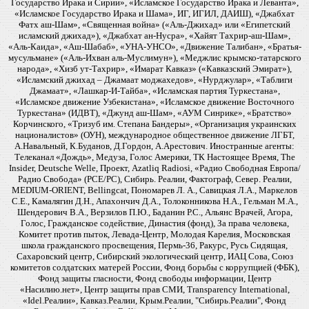
Государство Ирака и Сирии», «Исламское Государство Ирака и Леванта»,
«Исламское Государство Ирака и Шама», ИГ, ИГИЛ, ДАИШ), «Джабхат
Фатх аш-Шам», «Священная война» («Аль-Джихад» или «Египетский
исламский джихад»), «Джабхат ан-Нусра», «Хайят Тахрир-аш-Шам»,
«Аль-Каида», «Аш-Шабаб», «УНА-УНСО», «Движение Талибан», «Братья-
мусульмане» («Аль-Ихван аль-Муслимун»), «Меджлис крымско-татарского
народа», «Хизб ут-Тахрир», «Имарат Кавказ» («Кавказский Эмират»),
«Исламский джихад – Джамаат моджахедов», «Нурджулар», «Таблиги
Джамаат», «Лашкар-И-Тайба», «Исламская партия Туркестана»,
«Исламское движение Узбекистана», «Исламское движение Восточного
Туркестана» (ИДВТ), «Джунд аш-Шам», «АУМ Синрике», «Братство»
Корчинского, «Тризуб им. Степана Бандеры», «Организация украинских
националистов» (ОУН), международное общественное движение ЛГБТ,
А.Навальный, К.Буданов, Д.Гордон, А.Арестович. Иностранные агенты:
Телеканал «Дождь», Медуза, Голос Америки, ТК Настоящее Время, The
Insider, Deutsche Welle, Проект, Azatliq Radiosi, «Радио Свободная Европа/
Радио Свобода» (PCE/PC), Сибирь. Реалии, Фактограф, Север. Реалии,
MEDIUM-ORIENT, Bellingcat, Пономарев Л. А., Савицкая Л.А., Маркелов
С.Е., Камалягин Д.Н., Апахончич Д.А., Толоконникова Н.А., Гельман М.А.,
Шендерович В.А., Верзилов П.Ю., Баданин Р.С., Альянс Врачей, Агора,
Голос, Гражданское содействие, Династия (фонд), За права человека,
Комитет против пыток, Левада-Центр, Молодая Карелия, Московская
школа гражданского просвещения, Пермь-36, Ракурс, Русь Сидящая,
Сахаровский центр, Сибирский экологический центр, ИАЦ Сова, Союз
комитетов солдатских матерей России, Фонд борьбы с коррупцией (ФБК),
Фонд защиты гласности, Фонд свободы информации, Центр
«Насилию.нет», Центр защиты прав СМИ, Transparency International,
«Idel.Реалии», Кавказ.Реалии, Крым.Реалии, "Сибирь.Реалии", Фонд