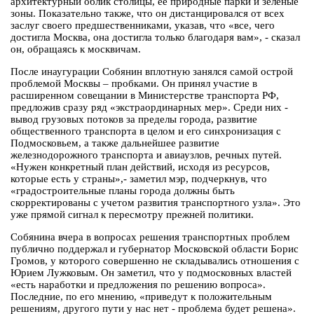
архитектурный облик столицы, ее природные парки и зеленые
зоны. Показательно также, что он дистанцировался от всех
заслуг своего предшественниками, указав, что «все, чего
достигла Москва, она достигла только благодаря вам», - сказал
он, обращаясь к москвичам.
После инаугурации Собянин вплотную занялся самой острой
проблемой Москвы – пробками. Он принял участие в
расширенном совещании в Министерстве транспорта РФ,
предложив сразу ряд «экстраординарных мер». Среди них -
вывод грузовых потоков за пределы города, развитие
общественного транспорта в целом и его синхронизация с
Подмосковьем, а также дальнейшее развитие
железнодорожного транспорта и авиаузлов, речных путей.
«Нужен конкретный план действий, исходя из ресурсов,
которые есть у страны»,- заметил мэр, подчеркнув, что
«градостроительные планы города должны быть
скорректированы с учетом развития транспортного узла». Это
уже прямой сигнал к пересмотру прежней политики.
Собянина вчера в вопросах решения транспортных проблем
публично поддержал и губернатор Московской области Борис
Громов, у которого совершенно не складывались отношения с
Юрием Лужковым. Он заметил, что у подмосковных властей
«есть наработки и предложения по решению вопроса».
Последние, по его мнению, «приведут к положительным
решениям, другого пути у нас нет - проблема будет решена».