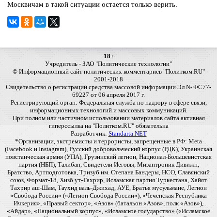
Москвичам в такой ситуации остается только верить.
18+
Учредитель - ЗАО "Политические технологии"
© Информационный сайт политических комментариев "Политком.RU"
2001-2018
Свидетельство о регистрации средства массовой информации Эл № ФС77-
69227 от 06 апреля 2017 г.
Регистрирующий орган: Федеральная служба по надзору в сфере связи,
информационных технологий и массовых коммуникаций.
При полном или частичном использовании материалов сайта активная
гиперссылка на "Политком.RU" обязательна
Разработчик:
Standarta.NET
*Организации, экстремисты и террористы, запрещенные в РФ: Meta
(Facebook и Instagram), Русский добровольческий корпус (РДК), Украинская
повстанческая армия (УПА), Грузинский легион, Национал-Большевистская
партия (НБП), Талибан, Свидетели Иеговы, Мизантропик Дивижн,
Братство, Артподготовка, Тризуб им. Степана Бандеры, НСО, Славянский
союз, Формат-18, Хизб ут-Тахрир, Исламская партия Туркестана, Хайят
Тахрир аш-Шам, Таухид валь-Джихад, АУЕ, Братья мусульмане, Легион
«Свобода России» («Легион Свобода России»), «Чеченская Республика
Ичкерия», «Правый сектор», «Азов» (батальон «Азов», полк «Азов»),
«Айдар», «Национальный корпус», «Исламское государство» («Исламское