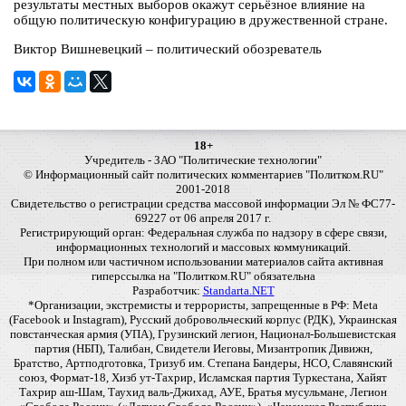
результаты местных выборов окажут серьёзное влияние на
общую политическую конфигурацию в дружественной стране.
Виктор Вишневецкий – политический обозреватель
18+
Учредитель - ЗАО "Политические технологии"
© Информационный сайт политических комментариев "Политком.RU"
2001-2018
Свидетельство о регистрации средства массовой информации Эл № ФС77-
69227 от 06 апреля 2017 г.
Регистрирующий орган: Федеральная служба по надзору в сфере связи,
информационных технологий и массовых коммуникаций.
При полном или частичном использовании материалов сайта активная
гиперссылка на "Политком.RU" обязательна
Разработчик:
Standarta.NET
*Организации, экстремисты и террористы, запрещенные в РФ: Meta
(Facebook и Instagram), Русский добровольческий корпус (РДК), Украинская
повстанческая армия (УПА), Грузинский легион, Национал-Большевистская
партия (НБП), Талибан, Свидетели Иеговы, Мизантропик Дивижн,
Братство, Артподготовка, Тризуб им. Степана Бандеры, НСО, Славянский
союз, Формат-18, Хизб ут-Тахрир, Исламская партия Туркестана, Хайят
Тахрир аш-Шам, Таухид валь-Джихад, АУЕ, Братья мусульмане, Легион