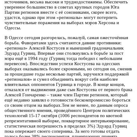
источников, весьма высоки и труднодостижимы. Обеспечить
уверенное большинство в советах крупных городов Юга
Партии регионов вместе с её союзниками, скорее всего,
удастся, однако при этом «регионалы» могут потерпеть
чувствительные поражения на выборах мэров Херсона и
Одессы.
В Одессе сегодня разгорелась, пожалуй, самая ожесточённая
борьба. Фаворитами здесь считаются давние противники:
«регионал» Алексей Костусев и нынешний градоначальник
Эдуард Гурвиц. Впервые они столкнулись в борьбе за пост
мэра ещё в 1994 году (Гурвиц тогда победил с небольшим
перевесом). Впоследствии успехи Костусева на одесских
выборах оказывались более скромными, но сегодня он, сменив
за прошедшие годы несколько партий, заручился поддержкой
«регионалов» и сумел объединить вокруг себя наиболее
влиятельных оппонентов Гурвица в городе. В конце концов,
отказался от выдвижения даже сын Костусева от первого брака
Алексей Гончаренко – также член Партии регионов, который
ещё недавно заявлял о готовности бескомпромиссно бороться
со своим отцом на выборах.Тем не менее, по данным опроса
общественного мнения, проведённого Центром политических
технологий 15-17 октября (1006 респондентов по квотной
репрезентативной выборке, поквартирное интервьюирование,
статистическая погрешность в пределах 3%) Эдуард Гурвиц
пока опережает своего соперника. За него готовы отдать
голоса более 38% респондентов, планирующих принять