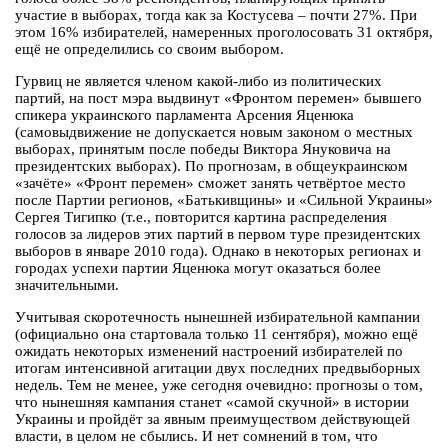
участие в выборах, тогда как за Костусева – почти 27%. При
этом 16% избирателей, намеренных проголосовать 31 октября,
ещё не определились со своим выбором.
Гурвиц не является членом какой-либо из политических
партий, на пост мэра выдвинут «Фронтом перемен» бывшего
спикера украинского парламента Арсения Яценюка
(самовыдвижение не допускается новым законом о местных
выборах, принятым после победы Виктора Януковича на
президентских выборах). По прогнозам, в общеукраинском
«зачёте» «Фронт перемен» сможет занять четвёртое место
после Партии регионов, «Батькивщины» и «Сильной Украины»
Сергея Тигипко (т.е., повторится картина распределения
голосов за лидеров этих партий в первом туре президентских
выборов в январе 2010 года). Однако в некоторых регионах и
городах успехи партии Яценюка могут оказаться более
значительными.
Учитывая скоротечность нынешней избирательной кампании
(официально она стартовала только 11 сентября), можно ещё
ожидать некоторых изменений настроений избирателей по
итогам интенсивной агитации двух последних предвыборных
недель. Тем не менее, уже сегодня очевидно: прогнозы о том,
что нынешняя кампания станет «самой скучной» в истории
Украины и пройдёт за явным преимуществом действующей
власти, в целом не сбылись. И нет сомнений в том, что