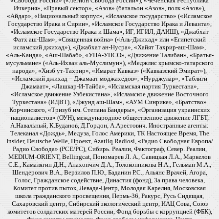
«Свобода России» («Легион Свобода России»), «Чеченская Республика
Ичкерия», «Правый сектор», «Азов» (батальон «Азов», полк «Азов»),
«Айдар», «Национальный корпус», «Исламское государство» («Исламское
Государство Ирака и Сирии», «Исламское Государство Ирака и Леванта»,
«Исламское Государство Ирака и Шама», ИГ, ИГИЛ, ДАИШ), «Джабхат
Фатх аш-Шам», «Священная война» («Аль-Джихад» или «Египетский
исламский джихад»), «Джабхат ан-Нусра», «Хайят Тахрир-аш-Шам»,
«Аль-Каида», «Аш-Шабаб», «УНА-УНСО», «Движение Талибан», «Братья-
мусульмане» («Аль-Ихван аль-Муслимун»), «Меджлис крымско-татарского
народа», «Хизб ут-Тахрир», «Имарат Кавказ» («Кавказский Эмират»),
«Исламский джихад – Джамаат моджахедов», «Нурджулар», «Таблиги
Джамаат», «Лашкар-И-Тайба», «Исламская партия Туркестана»,
«Исламское движение Узбекистана», «Исламское движение Восточного
Туркестана» (ИДВТ), «Джунд аш-Шам», «АУМ Синрике», «Братство»
Корчинского, «Тризуб им. Степана Бандеры», «Организация украинских
националистов» (ОУН), международное общественное движение ЛГБТ,
А.Навальный, К.Буданов, Д.Гордон, А.Арестович. Иностранные агенты:
Телеканал «Дождь», Медуза, Голос Америки, ТК Настоящее Время, The
Insider, Deutsche Welle, Проект, Azatliq Radiosi, «Радио Свободная Европа/
Радио Свобода» (PCE/PC), Сибирь. Реалии, Фактограф, Север. Реалии,
MEDIUM-ORIENT, Bellingcat, Пономарев Л. А., Савицкая Л.А., Маркелов
С.Е., Камалягин Д.Н., Апахончич Д.А., Толоконникова Н.А., Гельман М.А.,
Шендерович В.А., Верзилов П.Ю., Баданин Р.С., Альянс Врачей, Агора,
Голос, Гражданское содействие, Династия (фонд), За права человека,
Комитет против пыток, Левада-Центр, Молодая Карелия, Московская
школа гражданского просвещения, Пермь-36, Ракурс, Русь Сидящая,
Сахаровский центр, Сибирский экологический центр, ИАЦ Сова, Союз
комитетов солдатских матерей России, Фонд борьбы с коррупцией (ФБК),