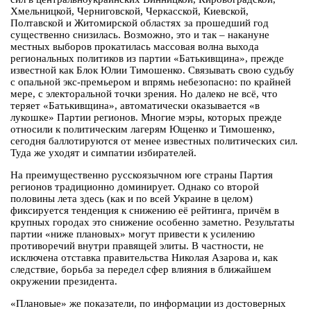
Хмельницкой, Черниговской, Черкасской, Киевской,
Полтавской и Житомирской областях за прошедший год
существенно снизилась. Возможно, это и так – накануне
местных выборов прокатилась массовая волна выхода
региональных политиков из партии «Батькивщина», прежде
известной как Блок Юлии Тимошенко. Связывать свою судьбу
с опальной экс-премьером и впрямь небезопасно: по крайней
мере, с электоральной точки зрения. Но далеко не всё, что
теряет «Батькивщина», автоматически оказывается «в
лукошке» Партии регионов. Многие мэры, которых прежде
относили к политическим лагерям Ющенко и Тимошенко,
сегодня баллотируются от менее известных политических сил.
Туда же уходят и симпатии избирателей.
На преимущественно русскоязычном юге страны Партия
регионов традиционно доминирует. Однако со второй
половины лета здесь (как и по всей Украине в целом)
фиксируется тенденция к снижению её рейтинга, причём в
крупных городах это снижение особенно заметно. Результаты
партии «ниже плановых» могут привести к усилению
противоречий внутри правящей элиты. В частности, не
исключена отставка правительства Николая Азарова и, как
следствие, борьба за передел сфер влияния в ближайшем
окружении президента.
«Плановые» же показатели, по информации из достоверных