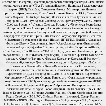
(Facebook и Instagram), Русский добровольческий корпус (РДК), Украинская
повстанческая армия (УПА), Грузинский легион, Национал-Большевистская
партия (НБП), Талибан, Свидетели Иеговы, Мизантропик Дивижн,
Братство, Артподготовка, Тризуб им. Степана Бандеры, НСО, Славянский
союз, Формат-18, Хизб ут-Тахрир, Исламская партия Туркестана, Хайят
Тахрир аш-Шам, Таухид валь-Джихад, АУЕ, Братья мусульмане, Легион
«Свобода России» («Легион Свобода России»), «Чеченская Республика
Ичкерия», «Правый сектор», «Азов» (батальон «Азов», полк «Азов»),
«Айдар», «Национальный корпус», «Исламское государство» («Исламское
Государство Ирака и Сирии», «Исламское Государство Ирака и Леванта»,
«Исламское Государство Ирака и Шама», ИГ, ИГИЛ, ДАИШ), «Джабхат
Фатх аш-Шам», «Священная война» («Аль-Джихад» или «Египетский
исламский джихад»), «Джабхат ан-Нусра», «Хайят Тахрир-аш-Шам»,
«Аль-Каида», «Аш-Шабаб», «УНА-УНСО», «Движение Талибан», «Братья-
мусульмане» («Аль-Ихван аль-Муслимун»), «Меджлис крымско-татарского
народа», «Хизб ут-Тахрир», «Имарат Кавказ» («Кавказский Эмират»),
«Исламский джихад – Джамаат моджахедов», «Нурджулар», «Таблиги
Джамаат», «Лашкар-И-Тайба», «Исламская партия Туркестана»,
«Исламское движение Узбекистана», «Исламское движение Восточного
Туркестана» (ИДВТ), «Джунд аш-Шам», «АУМ Синрике», «Братство»
Корчинского, «Тризуб им. Степана Бандеры», «Организация украинских
националистов» (ОУН), международное общественное движение ЛГБТ,
А.Навальный, К.Буданов, Д.Гордон, А.Арестович. Иностранные агенты:
Телеканал «Дождь», Медуза, Голос Америки, ТК Настоящее Время, The
Insider, Deutsche Welle, Проект, Azatliq Radiosi, «Радио Свободная Европа/
Радио Свобода» (PCE/PC), Сибирь. Реалии, Фактограф, Север. Реалии,
MEDIUM-ORIENT, Bellingcat, Пономарев Л. А., Савицкая Л.А., Маркелов
С.Е., Камалягин Д.Н., Апахончич Д.А., Толоконникова Н.А., Гельман М.А.,