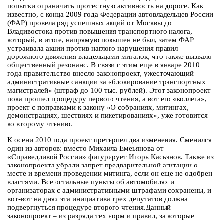
попытки ограничить протестную активность на дороге. Как
известно, с конца 2009 года Федерации автовладельцев России
(ФАР) провела ряд успешных акций от Москвы до
Владивостока против повышения транспортного налога,
который, в итоге, напрямую повышен не был, затем ФАР
устраивала акции против наглого нарушения правил
дорожного движения владельцами мигалок, что также вызвало
общественный резонанс. В связи с этим еще в январе 2010
года правительство внесло законопроект, ужесточающий
административные санкции за «блокирование транспортных
магистралей» (штраф до 100 тыс. рублей). Этот законопроект
пока прошел процедуру первого чтения, а вот его «коллега»,
проект с поправками к закону «О собраниях, митингах,
демонстрациях, шествиях и пикетированиях», уже готовится
ко второму чтению.
К осени 2010 года проект претерпел два изменения. Сменился
один из авторов: вместо Михаила Емеьянова от
«Справедливой России» фигурирует Игорь Касьянов. Также из
законопроекта убрали запрет предварительной агитации о
месте и времени проведении митинга, если он еще не одобрен
властями. Все остальные пункты об автомобилях и
организаторах с административными штрафами сохранены, и
вот-вот на днях эта инициатива трех депутатов должна
подвергнуться процедуре второго чтения.Данный
законопроект – из разряда тех норм и правил, за которые