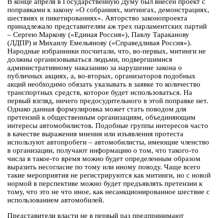
В конце апреля в Государственную Думу был внесен проект с
поправками к закону «О собраниях, митингах, демонстрациях,
шествиях и пикетированиях». Авторство законопроекта
принадлежало представителям аж трех парламентских партий
– Сергею Маркову («Единая Россия»), Павлу Тараканову
(ЛДПР) и Михаилу Емельянову («Справедливая Россия»).
Народные избранники посчитали, что, во-первых, митинги не
должны организовываться людьми, подвергшимися
административному наказанию за нарушение закона о
публичных акциях, а, во-вторых, организаторов подобных
акций необходимо обязать указывать в заявке то количество
транспортных средств, которое будет использоваться. На
первый взгляд, ничего предосудительного в этой поправке нет.
Однако данная формулировка может стать поводом для
претензий к общественным организациям, объединяющим
интересы автомобилистов. Подобные группы интересов часто
в качестве выражения мнения или изъявления протеста
используют автопробеги – автомобилисты, имеющие членство
в организации, получают информацию о том, что такого-то
числа в такое-то время можно будет определенным образом
выразить несогласие по тому или иному поводу. Чаще всего
такие мероприятия не регистрируются как митинги, но с новой
нормой в перспективе можно будет предъявлять претензии к
тому, что это не что иное, как несанкционированное шествие с
использованием автомобилей.
Представители власти не в первый раз предпринимают