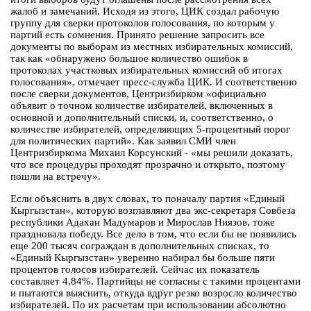
жалоб и замечаний. Исходя из этого, ЦИК создал рабочую
группу для сверки протоколов голосования, по которым у
партий есть сомнения. Принято решение запросить все
документы по выборам из местных избирательных комиссий,
так как «обнаружено большое количество ошибок в
протоколах участковых избирательных комиссий об итогах
голосования», отмечает пресс-служба ЦИК. И соответственно
после сверки документов, Центризбирком «официально
объявит о точном количестве избирателей, включенных в
основной и дополнительный списки, и, соответственно, о
количестве избирателей, определяющих 5-процентный порог
для политических партий». Как заявил СМИ член
Центризбиркома Михаил Корсунский - «мы решили доказать,
что все процедуры проходят прозрачно и открыто, поэтому
пошли на встречу».
Если объяснить в двух словах, то поначалу партия «Единый
Кыргызстан», которую возглавляют два экс-секретаря Совбеза
республики Адахан Мадумаров и Мирослав Ниязов, тоже
праздновала победу. Все дело в том, что если бы не появились
еще 200 тысяч сограждан в дополнительных списках, то
«Единый Кыргызстан» уверенно набирал бы больше пяти
процентов голосов избирателей. Сейчас их показатель
составляет 4,84%. Партийцы не согласны с такими процентами
и пытаются выяснить, откуда вдруг резко возросло количество
избирателей. По их расчетам при использовании абсолютно