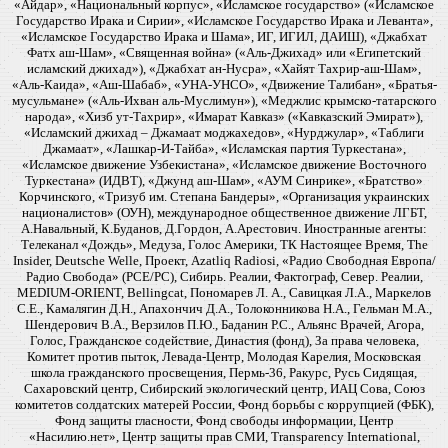
«Айдар», «Национальный корпус», «Исламское государство» («Исламское
Государство Ирака и Сирии», «Исламское Государство Ирака и Леванта»,
«Исламское Государство Ирака и Шама», ИГ, ИГИЛ, ДАИШ), «Джабхат
Фатх аш-Шам», «Священная война» («Аль-Джихад» или «Египетский
исламский джихад»), «Джабхат ан-Нусра», «Хайят Тахрир-аш-Шам»,
«Аль-Каида», «Аш-Шабаб», «УНА-УНСО», «Движение Талибан», «Братья-
мусульмане» («Аль-Ихван аль-Муслимун»), «Меджлис крымско-татарского
народа», «Хизб ут-Тахрир», «Имарат Кавказ» («Кавказский Эмират»),
«Исламский джихад – Джамаат моджахедов», «Нурджулар», «Таблиги
Джамаат», «Лашкар-И-Тайба», «Исламская партия Туркестана»,
«Исламское движение Узбекистана», «Исламское движение Восточного
Туркестана» (ИДВТ), «Джунд аш-Шам», «АУМ Синрике», «Братство»
Корчинского, «Тризуб им. Степана Бандеры», «Организация украинских
националистов» (ОУН), международное общественное движение ЛГБТ,
А.Навальный, К.Буданов, Д.Гордон, А.Арестович. Иностранные агенты:
Телеканал «Дождь», Медуза, Голос Америки, ТК Настоящее Время, The
Insider, Deutsche Welle, Проект, Azatliq Radiosi, «Радио Свободная Европа/
Радио Свобода» (PCE/PC), Сибирь. Реалии, Фактограф, Север. Реалии,
MEDIUM-ORIENT, Bellingcat, Пономарев Л. А., Савицкая Л.А., Маркелов
С.Е., Камалягин Д.Н., Апахончич Д.А., Толоконникова Н.А., Гельман М.А.,
Шендерович В.А., Верзилов П.Ю., Баданин Р.С., Альянс Врачей, Агора,
Голос, Гражданское содействие, Династия (фонд), За права человека,
Комитет против пыток, Левада-Центр, Молодая Карелия, Московская
школа гражданского просвещения, Пермь-36, Ракурс, Русь Сидящая,
Сахаровский центр, Сибирский экологический центр, ИАЦ Сова, Союз
комитетов солдатских матерей России, Фонд борьбы с коррупцией (ФБК),
Фонд защиты гласности, Фонд свободы информации, Центр
«Насилию.нет», Центр защиты прав СМИ, Transparency International,