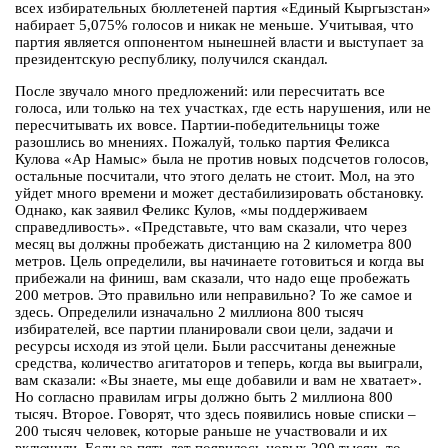
всех избирательных бюллетеней партия «Единый Кыргызстан»
набирает 5,075% голосов и никак не меньше. Учитывая, что
партия является оппонентом нынешней власти и выступает за
президентскую республику, получился скандал.
После звучало много предложений: или пересчитать все
голоса, или только на тех участках, где есть нарушения, или не
пересчитывать их вовсе. Партии-победительницы тоже
разошлись во мнениях. Пожалуй, только партия Феликса
Кулова «Ар Намыс» была не против новых подсчетов голосов,
остальные посчитали, что этого делать не стоит. Мол, на это
уйдет много времени и может дестабилизировать обстановку.
Однако, как заявил Феликс Кулов, «мы поддерживаем
справедливость». «Представьте, что вам сказали, что через
месяц вы должны пробежать дистанцию на 2 километра 800
метров. Цель определили, вы начинаете готовиться и когда вы
прибежали на финиш, вам сказали, что надо еще пробежать
200 метров. Это правильно или неправильно? То же самое и
здесь. Определили изначально 2 миллиона 800 тысяч
избирателей, все партии планировали свои цели, задачи и
ресурсы исходя из этой цели. Были рассчитаны денежные
средства, количество агитаторов и теперь, когда вы выиграли,
вам сказали: «Вы знаете, мы еще добавили и вам не хватает».
Но согласно правилам игры должно быть 2 миллиона 800
тысяч. Второе. Говорят, что здесь появились новые списки –
200 тысяч человек, которые раньше не участвовали и их