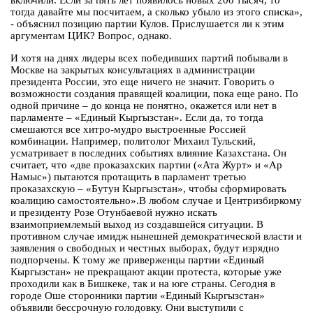
включили. Если за пять лет появилось новых 200 тысяч, то
тогда давайте мы посчитаем, а сколько убыло из этого списка»,
- объяснил позицию партии Кулов. Прислушается ли к этим
аргументам ЦИК? Вопрос, однако.
И хотя на днях лидеры всех победивших партий побывали в
Москве на закрытых консультациях в администрации
президента России, это еще ничего не значит. Говорить о
возможности создания правящей коалиции, пока еще рано. По
одной причине – до конца не понятно, окажется или нет в
парламенте – «Единый Кыргызстан». Если да, то тогда
смешаются все хитро-мудро выстроенные Россией
комбинации. Например, политолог Михаил Тульский,
усматривает в последних событиях влияние Казахстана. Он
считает, что «две проказахских партии («Ата Журт» и «Ар
Намыс») пытаются протащить в парламент третью
проказахскую – «Бутун Кыргызстан», чтобы сформировать
коалицию самостоятельно».В любом случае и Центризбиркому
и президенту Розе Отунбаевой нужно искать
взаимоприемлемый выход из создавшейся ситуации. В
противном случае имидж нынешней демократической власти и
заявления о свободных и честных выборах, будут изрядно
подпорчены. К тому же приверженцы партии «Единый
Кыргызстан» не прекращают акции протеста, которые уже
проходили как в Бишкеке, так и на юге страны. Сегодня в
городе Оше сторонники партии «Единый Кыргызстан»
объявили бессрочную голодовку. Они выступили с