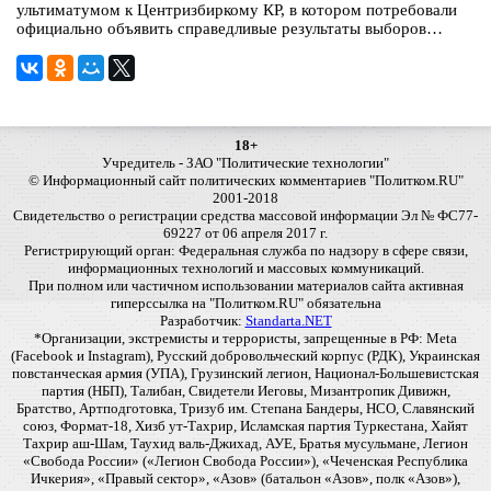
ультиматумом к Центризбиркому КР, в котором потребовали
официально объявить справедливые результаты выборов…
18+
Учредитель - ЗАО "Политические технологии"
© Информационный сайт политических комментариев "Политком.RU"
2001-2018
Свидетельство о регистрации средства массовой информации Эл № ФС77-
69227 от 06 апреля 2017 г.
Регистрирующий орган: Федеральная служба по надзору в сфере связи,
информационных технологий и массовых коммуникаций.
При полном или частичном использовании материалов сайта активная
гиперссылка на "Политком.RU" обязательна
Разработчик:
Standarta.NET
*Организации, экстремисты и террористы, запрещенные в РФ: Meta
(Facebook и Instagram), Русский добровольческий корпус (РДК), Украинская
повстанческая армия (УПА), Грузинский легион, Национал-Большевистская
партия (НБП), Талибан, Свидетели Иеговы, Мизантропик Дивижн,
Братство, Артподготовка, Тризуб им. Степана Бандеры, НСО, Славянский
союз, Формат-18, Хизб ут-Тахрир, Исламская партия Туркестана, Хайят
Тахрир аш-Шам, Таухид валь-Джихад, АУЕ, Братья мусульмане, Легион
«Свобода России» («Легион Свобода России»), «Чеченская Республика
Ичкерия», «Правый сектор», «Азов» (батальон «Азов», полк «Азов»),