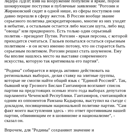
лидера ЛДПР, взяв на вооружение популизм и яркие, порой
шокирующие поступки и публичные заявления: "Рогозин и
Жириновский сидят в одной нише, из сферы поступков они
давно перешли в сферу жестов. В России вообще звание
серьезного политика дискредитировано, многие из них уходят
в небытие, а остальным остается либо массам шута, либо вид
"овоща" или придворного. Есть только один серьезный
политик - президент Путин. Рогозин - яркая персона, с которой
приходится считаться. Глазьев попытался остаться серьезным
политиком - и он исчез именно потому, что он старается быть
серьезным политиком. Рогозин решил стать шоуменом. Ему
бы вполне нашлось место на выставке современного
искусства, которую так критиковала его партия".
"Родина" собирается и впредь активно действовать на
региональных выборах, делая ставку на элитные группы,
которые не смогли найти общий язык с "Единой Россией". Так,
бывший мэр Грозного Бислан Гантамиров возглавит список
партии на предстоящих осенью этого года выборах депутатов
парламента Чеченской Республики. Гантамиров, считающийся
одним из оппонентов Рамзана Кадырова, выступил на съезде с
докладом, посвященным национальной политике партии. "Сам
факт моего выступления здесь - это ответ противникам нашей
партии, обвиняющим ее в шовинизме и национализме", -
сказал он.
Впрочем, для "Родины" сохраняют значение и