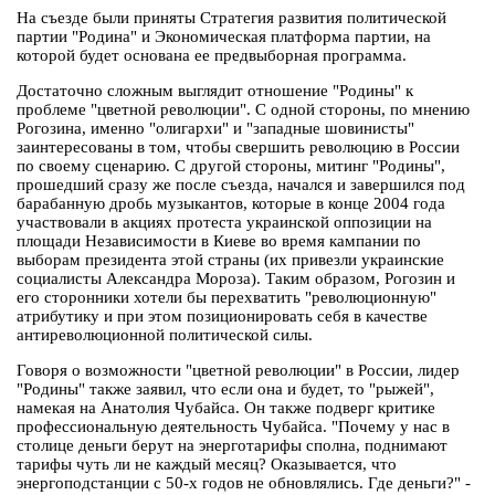
На съезде были приняты Стратегия развития политической
партии "Родина" и Экономическая платформа партии, на
которой будет основана ее предвыборная программа.
Достаточно сложным выглядит отношение "Родины" к
проблеме "цветной революции". С одной стороны, по мнению
Рогозина, именно "олигархи" и "западные шовинисты"
заинтересованы в том, чтобы свершить революцию в России
по своему сценарию. С другой стороны, митинг "Родины",
прошедший сразу же после съезда, начался и завершился под
барабанную дробь музыкантов, которые в конце 2004 года
участвовали в акциях протеста украинской оппозиции на
площади Независимости в Киеве во время кампании по
выборам президента этой страны (их привезли украинские
социалисты Александра Мороза). Таким образом, Рогозин и
его сторонники хотели бы перехватить "революционную"
атрибутику и при этом позиционировать себя в качестве
антиреволюционной политической силы.
Говоря о возможности "цветной революции" в России, лидер
"Родины" также заявил, что если она и будет, то "рыжей",
намекая на Анатолия Чубайса. Он также подверг критике
профессиональную деятельность Чубайса. "Почему у нас в
столице деньги берут на энерготарифы сполна, поднимают
тарифы чуть ли не каждый месяц? Оказывается, что
энергоподстанции с 50-х годов не обновлялись. Где деньги?" -