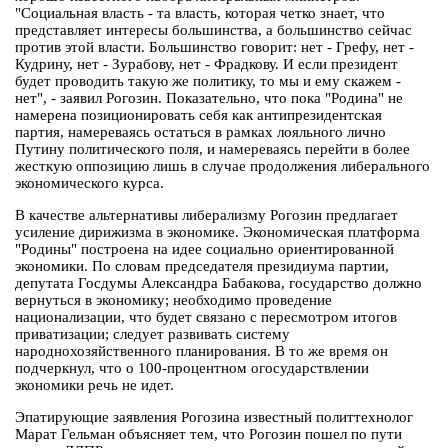
"Социальная власть - та власть, которая четко знает, что
представляет интересы большинства, а большинство сейчас
против этой власти. Большинство говорит: нет - Грефу, нет -
Кудрину, нет - Зурабову, нет - Фрадкову. И если президент
будет проводить такую же политику, то мы и ему скажем -
нет", - заявил Рогозин. Показательно, что пока "Родина" не
намерена позиционировать себя как антипрезидентская
партия, намереваясь остаться в рамках лояльного лично
Путину политического поля, и намереваясь перейти в более
жесткую оппозицию лишь в случае продолжения либерального
экономического курса.
В качестве альтернативы либерализму Рогозин предлагает
усиление дирижизма в экономике. Экономическая платформа
"Родины" построена на идее социально ориентированной
экономики. По словам председателя президиума партии,
депутата Госдумы Александра Бабакова, государство должно
вернуться в экономику; необходимо проведение
национализации, что будет связано с пересмотром итогов
приватизации; следует развивать систему
народнохозяйственного планирования. В то же время он
подчеркнул, что о 100-процентном огосударствлении
экономики речь не идет.
Эпатирующие заявления Рогозина известный политтехнолог
Марат Гельман объясняет тем, что Рогозин пошел по пути