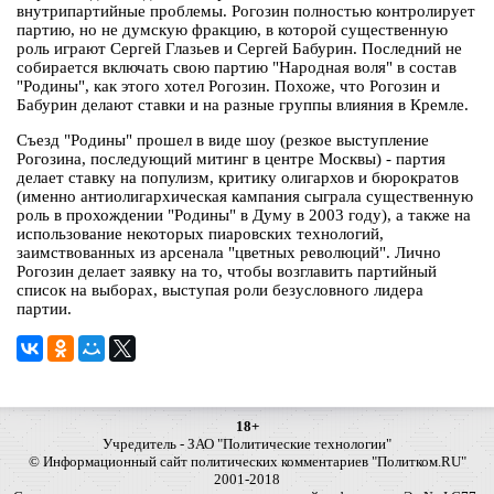
внутрипартийные проблемы. Рогозин полностью контролирует
партию, но не думскую фракцию, в которой существенную
роль играют Сергей Глазьев и Сергей Бабурин. Последний не
собирается включать свою партию "Народная воля" в состав
"Родины", как этого хотел Рогозин. Похоже, что Рогозин и
Бабурин делают ставки и на разные группы влияния в Кремле.
Съезд "Родины" прошел в виде шоу (резкое выступление
Рогозина, последующий митинг в центре Москвы) - партия
делает ставку на популизм, критику олигархов и бюрократов
(именно антиолигархическая кампания сыграла существенную
роль в прохождении "Родины" в Думу в 2003 году), а также на
использование некоторых пиаровских технологий,
заимствованных из арсенала "цветных революций". Лично
Рогозин делает заявку на то, чтобы возглавить партийный
список на выборах, выступая роли безусловного лидера
партии.
18+
Учредитель - ЗАО "Политические технологии"
© Информационный сайт политических комментариев "Политком.RU"
2001-2018