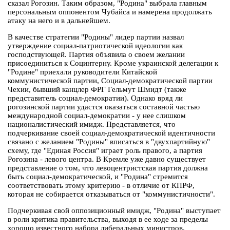
сказал Рогозин. Таким образом, "Родина" выбрала главным
персональным оппонентом Чубайса и намерена продолжать
атаку на него и в дальнейшем.
В качестве стратегии "Родины" лидер партии назвал
утверждение социал-патриотической идеологии как
господствующей. Партия объявила о своем желании
присоединиться к Социнтерну. Кроме украинской делегации к
"Родине" приехали руководители Китайской
коммунистической партии, Социал-демократической партии
Чехии, бывший канцлер ФРГ Гельмут Шмидт (также
представитель социал-демократии). Однако вряд ли
рогозинской партии удастся оказаться составной частью
международной социал-демократии - у нее слишком
националистический имидж. Представляется, что
подчеркивание своей социал-демократической идентичности
связано с желанием "Родины" вписаться в "двухпартийную"
схему, где "Единая Россия" играет роль правого, а партия
Рогозина - левого центра. В Кремле уже давно существует
представление о том, что левоцентристская партия должна
быть социал-демократической, и "Родина" стремится
соответствовать этому критерию - в отличие от КПРФ,
которая не собирается отказываться от "коммунистичности".
Подчеркивая свой оппозиционный имидж, "Родина" выступает
в роли критика правительства, выходя в ее ходе за пределы
хорошо известного набора либеральных министров.