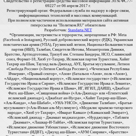
Свидетельство о регистрации средства массовой информации Эл № ФС77-
69227 от 06 апреля 2017 г.
Регистрирующий орган: Федеральная служба по надзору в сфере связи,
информационных технологий и массовых коммуникаций.
При полном или частичном использовании материалов сайта активная
гиперссылка на "Политком.RU" обязательна
Разработчик:
Standarta.NET
*Организации, экстремисты и террористы, запрещенные в РФ: Meta
(Facebook и Instagram), Русский добровольческий корпус (РДК), Украинская
повстанческая армия (УПА), Грузинский легион, Национал-Большевистская
партия (НБП), Талибан, Свидетели Иеговы, Мизантропик Дивижн,
Братство, Артподготовка, Тризуб им. Степана Бандеры, НСО, Славянский
союз, Формат-18, Хизб ут-Тахрир, Исламская партия Туркестана, Хайят
Тахрир аш-Шам, Таухид валь-Джихад, АУЕ, Братья мусульмане, Легион
«Свобода России» («Легион Свобода России»), «Чеченская Республика
Ичкерия», «Правый сектор», «Азов» (батальон «Азов», полк «Азов»),
«Айдар», «Национальный корпус», «Исламское государство» («Исламское
Государство Ирака и Сирии», «Исламское Государство Ирака и Леванта»,
«Исламское Государство Ирака и Шама», ИГ, ИГИЛ, ДАИШ), «Джабхат
Фатх аш-Шам», «Священная война» («Аль-Джихад» или «Египетский
исламский джихад»), «Джабхат ан-Нусра», «Хайят Тахрир-аш-Шам»,
«Аль-Каида», «Аш-Шабаб», «УНА-УНСО», «Движение Талибан», «Братья-
мусульмане» («Аль-Ихван аль-Муслимун»), «Меджлис крымско-татарского
народа», «Хизб ут-Тахрир», «Имарат Кавказ» («Кавказский Эмират»),
«Исламский джихад – Джамаат моджахедов», «Нурджулар», «Таблиги
Джамаат», «Лашкар-И-Тайба», «Исламская партия Туркестана»,
«Исламское движение Узбекистана», «Исламское движение Восточного
Туркестана» (ИДВТ), «Джунд аш-Шам», «АУМ Синрике», «Братство»