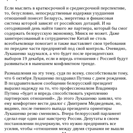
Если мыслить в краткосрочной и среднесрочной перспективе,
то, безусловно, непосредственные издержки ухудшения
отношений понесет Беларусь, энергетика и финансовая
система которой зависят от российских дотаций. И на
сегодняшний день найти такого же партнера, который бы смог
содержать белорусскую экономику, Минск не может. Даже
заинтересованный в сотрудничестве Китай не столь
всеобъемлюще помогает и также выставляет свои требования
по передаче части предприятий под свой контроль. Очевидно,
Лукашенко задумался, а что будет после президентских
выборов 19 декабря, если и впредь отношения с Россией будут
развиваться в нынешнем конфликтном тренде.
Размышления на эту тему, судя по всему, способствовали тому,
что 6 октября Лукашенко поздравил Путина с днем рождения.
В поздравительном сообщении белорусский президент
выразил надежду на то, что профессионализм Владимира
Путина «будет и впредь способствовать укреплению
партнерских отношений». До этого Лукашенко заявлял, что
ему комфортнее вести диалог с Дмитрием Медведевым, но,
видимо, после гневного выпада президента ориентиры
Лукашенко резко сменились. Вчера белорусский парламент
сделал еще один шаг навстречу России. Депутаты в своем
постановлении подчеркнули, что нужно предпринять все
усилия, чтобы «отношения между двумя странами не вышли