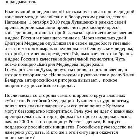
оправдывается.
В минувший понедельник «Политком.ру» писал про очередной
конфликт между российским и белорусским руководством.
Напомним, 1 октября 2010 года Лукашенко в рамках своей
предвыборной кампании провел четырехчасовую пресс-
конференцию, в ходе которой высказал критические заявления
в адрес России и правящего тандема. Через несколько дней
Дмитрий Медведев опубликовал в своем видеоблоге гневный
ответ, в котором выражал недовольство белорусским лидером,
который, по мнению президента РФ, выливает «потоки брани»
в адрес России в качестве избирательной технологии. Чуть
позже позицию Дмитрия Медведева поддержала
Государственная Дума, депутаты приняли постановление, в
котором говорилось: «Используемая руководством республики
Беларусь антироссийская риторика вызывает… полное
неприятие у российского народа».
После наезда со стороны самого широкого круга властных
субъектов Российской Федерации Лукашенко, судя по всему,
понял, что «пахнет жареным» и его отношения с Кремлем
могут безвозвратно испортиться. Речь уже не идет о взаимных
препирательствах и торге, формат которого поддерживался с
начала 2000-х гг. по принципу: Россия - деньги, Беларусь –
поддержку российских инициатив. Российское руководство не
намерено уступать. И кто же в этой ситуации окажется
проигравшим?