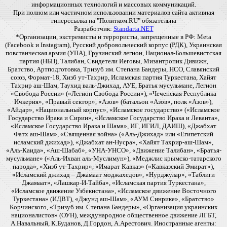
информационных технологий и массовых коммуникаций.
При полном или частичном использовании материалов сайта активная
гиперссылка на "Политком.RU" обязательна
Разработчик:
Standarta.NET
*Организации, экстремисты и террористы, запрещенные в РФ: Meta
(Facebook и Instagram), Русский добровольческий корпус (РДК), Украинская
повстанческая армия (УПА), Грузинский легион, Национал-Большевистская
партия (НБП), Талибан, Свидетели Иеговы, Мизантропик Дивижн,
Братство, Артподготовка, Тризуб им. Степана Бандеры, НСО, Славянский
союз, Формат-18, Хизб ут-Тахрир, Исламская партия Туркестана, Хайят
Тахрир аш-Шам, Таухид валь-Джихад, АУЕ, Братья мусульмане, Легион
«Свобода России» («Легион Свобода России»), «Чеченская Республика
Ичкерия», «Правый сектор», «Азов» (батальон «Азов», полк «Азов»),
«Айдар», «Национальный корпус», «Исламское государство» («Исламское
Государство Ирака и Сирии», «Исламское Государство Ирака и Леванта»,
«Исламское Государство Ирака и Шама», ИГ, ИГИЛ, ДАИШ), «Джабхат
Фатх аш-Шам», «Священная война» («Аль-Джихад» или «Египетский
исламский джихад»), «Джабхат ан-Нусра», «Хайят Тахрир-аш-Шам»,
«Аль-Каида», «Аш-Шабаб», «УНА-УНСО», «Движение Талибан», «Братья-
мусульмане» («Аль-Ихван аль-Муслимун»), «Меджлис крымско-татарского
народа», «Хизб ут-Тахрир», «Имарат Кавказ» («Кавказский Эмират»),
«Исламский джихад – Джамаат моджахедов», «Нурджулар», «Таблиги
Джамаат», «Лашкар-И-Тайба», «Исламская партия Туркестана»,
«Исламское движение Узбекистана», «Исламское движение Восточного
Туркестана» (ИДВТ), «Джунд аш-Шам», «АУМ Синрике», «Братство»
Корчинского, «Тризуб им. Степана Бандеры», «Организация украинских
националистов» (ОУН), международное общественное движение ЛГБТ,
А.Навальный, К.Буданов, Д.Гордон, А.Арестович. Иностранные агенты: