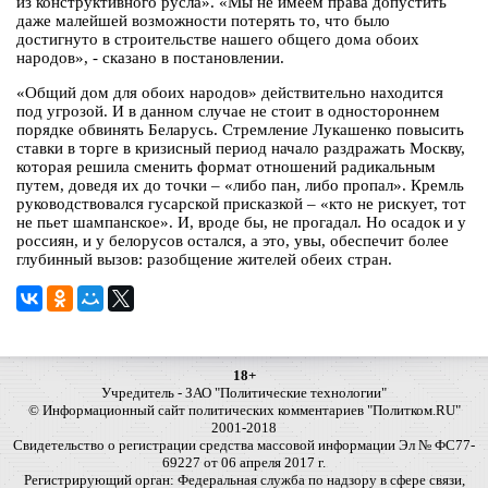
из конструктивного русла». «Мы не имеем права допустить
даже малейшей возможности потерять то, что было
достигнуто в строительстве нашего общего дома обоих
народов», - сказано в постановлении.
«Общий дом для обоих народов» действительно находится
под угрозой. И в данном случае не стоит в одностороннем
порядке обвинять Беларусь. Стремление Лукашенко повысить
ставки в торге в кризисный период начало раздражать Москву,
которая решила сменить формат отношений радикальным
путем, доведя их до точки – «либо пан, либо пропал». Кремль
руководствовался гусарской присказкой – «кто не рискует, тот
не пьет шампанское». И, вроде бы, не прогадал. Но осадок и у
россиян, и у белорусов остался, а это, увы, обеспечит более
глубинный вызов: разобщение жителей обеих стран.
18+
Учредитель - ЗАО "Политические технологии"
© Информационный сайт политических комментариев "Политком.RU"
2001-2018
Свидетельство о регистрации средства массовой информации Эл № ФС77-
69227 от 06 апреля 2017 г.
Регистрирующий орган: Федеральная служба по надзору в сфере связи,