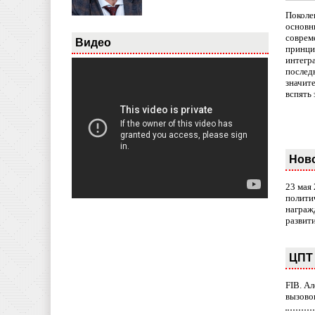
Поколе
основн
совреме
Видео
принци
интегр
послед
значит
вспять 
Нов
23 мая
полити
награж
развит
ЦПТ 
FIB. А
вызово