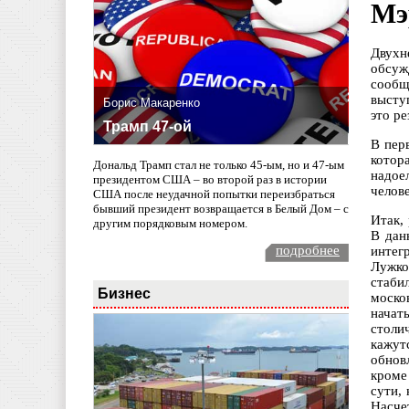
Мэ
Двухн
обсуж
сообщ
высту
Борис Макаренко
это р
Трамп 47-ой
В пер
котор
Дональд Трамп стал не только 45-ым, но и 47-ым
надое
президентом США – во второй раз в истории
челов
США после неудачной попытки переизбраться
бывший президент возвращается в Белый Дом – с
Итак,
другим порядковым номером.
В дан
подробнее
интег
Лужко
стаби
Бизнес
моско
начат
столи
кажут
обнов
кроме
сути,
Насче