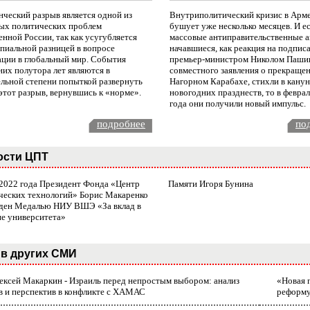
нческий разрыв является одной из
Внутриполитический кризис в Арм
ых политических проблем
бушует уже несколько месяцев. И е
нной России, так как усугубляется
массовые антиправительственные а
пиальной разницей в вопросе
начавшиеся, как реакция на подпис
ации в глобальный мир. События
премьер-министром Николом Паши
них полутора лет являются в
совместного заявления о прекращен
ельной степени попыткой развернуть
Нагорном Карабахе, стихли в канун
этот разрыв, вернувшись к «норме».
новогодних празднеств, то в февра
года они получили новый импульс.
подробнее
по
ости ЦПТ
 2022 года Президент Фонда «Центр
Памяти Игоря Бунина
ческих технологий» Борис Макаренко
ден Медалью НИУ ВШЭ «За вклад в
ие университета»
в других СМИ
лексей Макаркин - Израиль перед непростым выбором: анализ
«Новая 
в и перспектив в конфликте с ХАМАС
реформ