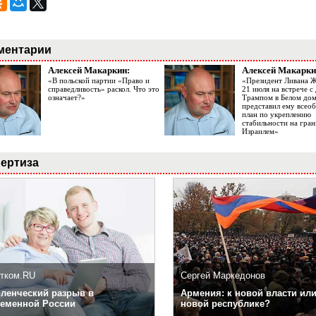
ментарии
Алексей Макаркин:
Алексей Макарки
«В польской партии «Право и
«Президент Ливана 
справедливость» раскол. Что это
21 июля на встрече 
означает?»
Трампом в Белом до
представил ему все
план по укреплению
стабильности на гран
Израилем»
ертиза
тком.RU
Сергей Маркедонов
ленческий разрыв в
Армения: к новой власти или
еменной России
новой республике?