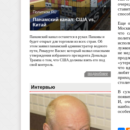
очере
стави
Политком.RU
спосо
Панамский канал: США vs.
Еще о
Китай
Москв
что с
Панамский канал останется в руках Панамы и
полит
будет открыт для торговли из всех стран. Об
испол
этом заявил панамский администратор водного
лужко
пути, Рикаурте Васкес который назвал опасными
не ме
утверждения избранного президента Дональда
продл
Трампа о том, что США должны взять его под
«утер
свой контроль.
что в
любят
подробнее
прихо
столи
Интервью
В сух
появи
И, оч
наибо
особен