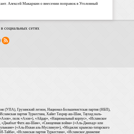
ант. Алексей Макаркин о внесении поправок в Уголовный
в социальных сетях
рмия (УПА), Грузинский легион, Национал-Большевистская партия (НБП),
Исламская партия Туркестана, Хайят Тахрир аш-Шам, Таухид валь-
 «Азов», полк «Азов»), «Айдар», «Национальный корпус», «Исламское
), «Джабхат Фатх аш-Шам», «Священная война» («Аль-Джихад» или
ульмане» («Аль-Ихван аль-Муслимун»), «Меджлис крымско-татарского
И-Тайба», «Исламская партия Туркестана», «Исламское движение