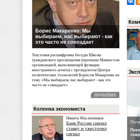
Ком
Борис Макаренко: Мы
выбираем, нас выбирают - как
это часто не совпадает
Текстовая расшифровка беседы Школы
гражданского просвещения (признана Минюстом
организацией, выполняющей функции
иностранного агента) с президентом Центра
Эксп
политических технологий Борисом Макаренко на
тему «Мы выбираем, нас выбирают - как это
часто не совпадает».
подробнее
Колонка экономиста
Никита Масленников
Поли
Банк России снизил
ставку и ужесточил
Поко
сигнал
совр