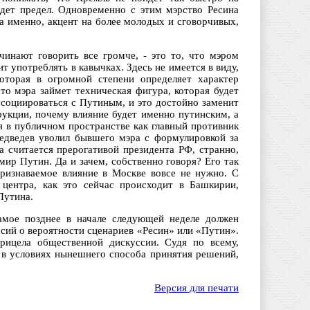
дет предел. Одновременно с этим мэрство Ресина
а именно, акцент на более молодых и сговорчивых,
чинают говорить все громче, - это то, что мэром
 употреблять в кавычках. Здесь не имеется в виду,
оторая в огромной степени определяет характер
то мэра займет техническая фигура, которая будет
ссоциироваться с Путиным, и это достойно заменит
рукции, почему влияние будет именно путинским, а
 в публичном пространстве как главный противник
едведев уволил бывшего мэра с формулировкой за
а считается прерогативой президента РФ, странно,
ир Путин. Да и зачем, собственно говоря? Его так
ризнаваемое влияние в Москве вовсе не нужно. С
центра, как это сейчас происходит в Башкирии,
Путина.
амое позднее в начале следующей неделе должен
уссий о вероятности сценариев «Ресин» или «Путин».
рицела общественной дискуссии. Судя по всему,
то в условиях нынешнего способа принятия решений,
Версия для печати