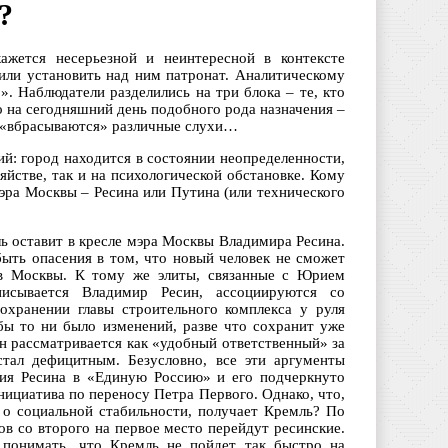
?
жется несерьезной и неинтересной в контексте
или установить над ним патронат. Аналитическому
. Наблюдатели разделились на три блока – те, кто
о на сегодняшний день подобного рода назначения –
 и «вбрасываются» различные слухи…
й: город находится в состоянии неопределенности,
яйстве, так и на психологической обстановке. Кому
эра Москвы – Ресина или Путина (или технического
ь оставит в кресле мэра Москвы Владимира Ресина.
ыть опасения в том, что новый человек не сможет
ов Москвы. К тому же элиты, связанные с Юрием
писывается Владимир Ресин, ассоциируются со
хранении главы строительного комплекса у руля
бы то ни было изменений, разве что сохранит уже
н рассматривается как «удобный ответственный» за
стал дефицитным. Безусловно, все эти аргументы
ния Ресина в «Единую Россию» и его подчеркнуто
ициатива по переносу Петра Первого. Однако, что,
в о социальной стабильности, получает Кремль? По
в со второго на первое место перейдут ресинские.
т понимать, что Кремль не пойдет так быстро на