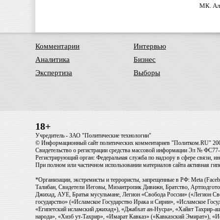
МК. Ал
Комментарии
Интервью
Аналитика
Бизнес
Экспертиза
Выборы
18+
Учредитель - ЗАО "Политические технологии"
© Информационный сайт политических комментариев "Политком.RU" 20
Свидетельство о регистрации средства массовой информации Эл № ФС77-6
Регистрирующий орган: Федеральная служба по надзору в сфере связи, 
При полном или частичном использовании материалов сайта активная ги
*Организации, экстремисты и террористы, запрещенные в РФ: Meta (Faceb
Талибан, Свидетели Иеговы, Мизантропик Дивижн, Братство, Артподготов
Джихад, АУЕ, Братья мусульмане, Легион «Свобода России» («Легион Св
государство» («Исламское Государство Ирака и Сирии», «Исламское Го
«Египетский исламский джихад»), «Джабхат ан-Нусра», «Хайят Тахрир
народа», «Хизб ут-Тахрир», «Имарат Кавказ» («Кавказский Эмират»), «