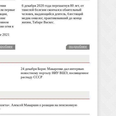
ении
6 декабря 2020 года перешагнув 80 лет, от
сли первые
тяжелой болезни скончался обаятельный
кции,
человек, выдающийся деятель, блестящий
ание
медик онколог, практиковавший до конца
няном
жизни, Табаре Васкес.
ии огня в
ле 2021
дробнее
подробнее
24 декабря Борис Макаренко дал интервью
новостному порталу НИУ ВШЭ, посвященное
распаду СССР
газета». Алексей Макаркин о реакции на пенсионную
у