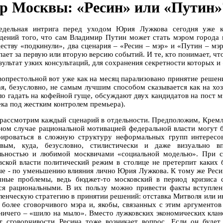
р Москвы: «Ресин» или «Путин»
едельная интрига перед уходом Юрия Лужкова сегодня уже ка
дений того, что сам Владимир Путин может стать мэром города 
еству «подкинули», два сценария – «Ресин – мэр» и «Путин – мэр»
пает за первую или вторую версию событий. И те, кто понимает, чт
езультат узких консультаций, для сохранения секретности которых
вопрестольной вот уже как на месяц парализовано принятие решени
ая, безусловно, не самым лучшим способом сказывается как на хоз
ло гадать на кофейной гуще, обсуждают двух кандидатов на пост м
ека под жестким контролем премьера).
 рассмотрим каждый сценарий в отдельности. Предположим, Кремл
ном случае рациональной мотивацией федеральной власти могут б
рироваться в сложную структуру неформальных групп интерес
вым, куда, безусловно, стилистически и даже визуально в
льностью и любимой москвичами «социальной моделью». При со
вской власти политический режим в столице не претерпит каких 
ые - по уменьшению влияния лично Юрия Лужкова. К тому же Реси
чные проблемы, ведь бюджет-то московский в период кризиса 
ся рациональными. В их пользу можно привести факты вступле
ленческую стратегию в принятии решений: отставка Митволя или ин
 более сговорчивого мэра и, якобы, связанных с этим аргументо
 ничего – «шило на мыло». Вместо лужковских экономических клано
т сговорчивости Ресина тоже возникает вопрос. Если он буде