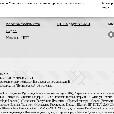
ексей Макаркин о новом советнике президента по климату
Коммерс
кодекс
Колонка экономиста
ЦПТ в других СМИ
Мы 
Видео
Новости ЦПТ
01-2026
9227 от 06 апреля 2017 г.
информационных технологий и массовых коммуникаций.
перссылка на "Политком.RU" обязательна
ook и Instagram), Русский добровольческий корпус (РДК), Украинская повстанческая а
ка, Тризуб им. Степана Бандеры, НСО, Славянский союз, Формат-18, Хизб ут-Тахрир, 
обода России»), «Чеченская Республика Ичкерия», «Правый сектор», «Азов» (батальон
сударство Ирака и Леванта», «Исламское Государство Ирака и Шама», ИГ, ИГИЛ, ДАИШ
-аш-Шам», «Аль-Каида», «Аш-Шабаб», «УНА-УНСО», «Движение Талибан», «Братья-мус
Исламский джихад – Джамаат моджахедов», «Нурджулар», «Таблиги Джамаат», «Лашкар-