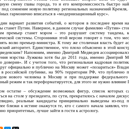
дную смену главы города, то и его компромиссность быстро най
т под сомнение новую политику региональных назначений Кремля, 
бных гармонично вписаться в «модернизационный курс».
дин вариант развития событий, о котором в последнее время на
ы станет Путин. Наверное, в данном случае фамилию «Путин» стоит
ам премьер станет мэром – это разрушит систему тандема, к
ической системы. Сторонники этой версии говорят о том, что мес
нять волю премьер-министра. К тому же столичная власть будет а
вский авторитет. Единственное, что плохо объяснено в этой конст
дведевским? Напомним, именно Дмитрий Медведев ассоциировался
ения мэрства Лужкова хотя бы до 2011 года, именно Дмитрий М
ю доверия». И с учетом того, что региональная кадровая политик
друг официально и публично на Москву может «позариться» Владим
 в российской глубинке, на 90% территории РФ, что публично п
дом нового человека в Москву и при поддержке федерального 
чный режим и так переформатируется, для этого не нужно влияние 
ом остатке – обсуждение возможных фигур, список которых с
ться на столе у президента, по сути, прекратилось с началом диск
евидно, реальные кандидаты принципиально выведены из-под п
лее близки к истине окажутся те, кто с самого начала заявлял, ч
но приоритетных, лучше зайти в гости к астрологу.