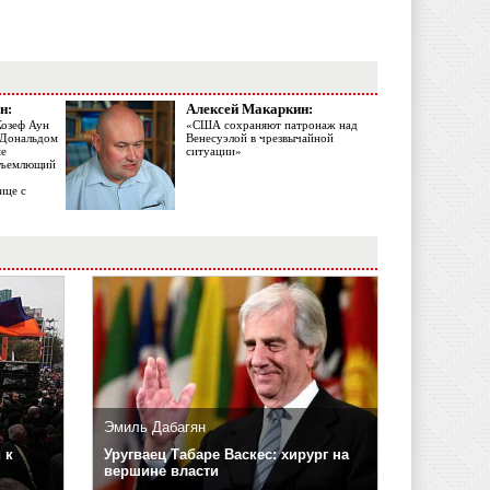
н:
Алексей Макаркин:
Жозеф Аун
«США сохраняют патронаж над
с Дональдом
Венесуэлой в чрезвычайной
ме
ситуации»
объемлющий
ице с
Эмиль Дабагян
 к
Уругваец Табаре Васкес: хирург на
вершине власти