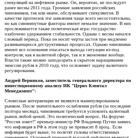
спекуляций на нефтяном рынке. Он, вероятно, не последует
ранее весны 2011 года. Громкие заявления российских
чиновников, так или иначе, обслуживают спекулянтов. В
качестве прогнозов эти заявления чаще всего несостоятельны,
но как сиюминутные факторы имеют немалое значение. В них
прослеживается также политическая игра: государство
озабочено удержанием стабильности. Однако с весны начался
сложный период. Пока он носит черты застоя при медленно
развивающихся деструктивных процессах. Однако чиновники
имеют все основания опасаться выхода ситуации из-под
контроля, как в валютной сфере, так и в экономике вообще.
Власти также можно заподозрить в скрытом наращивании
эмиссии рубля в 2010 году, что осложняет задачу валютного
регулирования.
Андрей Верников, заместитель генерального директора по
инвестиционному анализу ИК "Церих Кэпитал
Менеджмент":
Словесные интервенции не являются манипулированием
рынком. После значительного ослабления рубля (за последние
полтора месяца), чиновникам требуется успокоить валютный
рынок любой ценой. Это политический вопрос. На форуме
"Россия зовет!" премьер-министр РФ Владимир Путин заявил,
что инфляция в РФ в этом году не превысит 8 проц.. Если
инфляция будет выше, то полетят головы ответственных
чиновников. Основной причиной высокой инфляции является