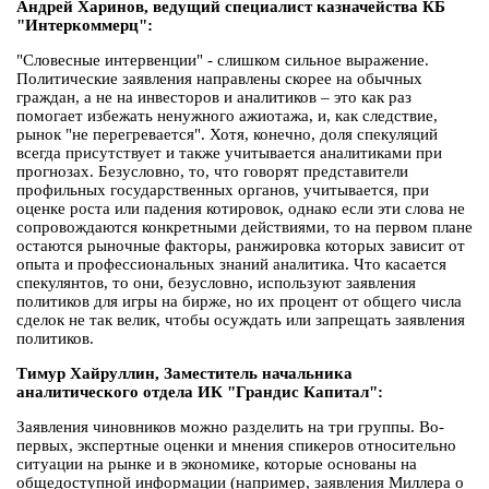
Андрей Харинов, ведущий специалист казначейства КБ
"Интеркоммерц":
"Словесные интервенции" - слишком сильное выражение.
Политические заявления направлены скорее на обычных
граждан, а не на инвесторов и аналитиков – это как раз
помогает избежать ненужного ажиотажа, и, как следствие,
рынок "не перегревается". Хотя, конечно, доля спекуляций
всегда присутствует и также учитывается аналитиками при
прогнозах. Безусловно, то, что говорят представители
профильных государственных органов, учитывается, при
оценке роста или падения котировок, однако если эти слова не
сопровождаются конкретными действиями, то на первом плане
остаются рыночные факторы, ранжировка которых зависит от
опыта и профессиональных знаний аналитика. Что касается
спекулянтов, то они, безусловно, используют заявления
политиков для игры на бирже, но их процент от общего числа
сделок не так велик, чтобы осуждать или запрещать заявления
политиков.
Тимур Хайруллин, Заместитель начальника
аналитического отдела ИК "Грандис Капитал":
Заявления чиновников можно разделить на три группы. Во-
первых, экспертные оценки и мнения спикеров относительно
ситуации на рынке и в экономике, которые основаны на
общедоступной информации (например, заявления Миллера о