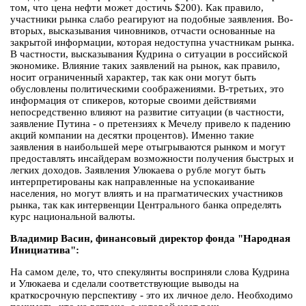
том, что цена нефти может достичь $200). Как правило,
участники рынка слабо реагируют на подобные заявления. Во-
вторых, высказывания чиновников, отчасти основанные на
закрытой информации, которая недоступна участникам рынка.
В частности, высказывания Кудрина о ситуации в российской
экономике. Влияние таких заявлений на рынок, как правило,
носит ограниченный характер, так как они могут быть
обусловлены политическими соображениями. В-третьих, это
информация от спикеров, которые своими действиями
непосредственно влияют на развитие ситуации (в частности,
заявление Путина - о претензиях к Мечелу привело к падению
акций компании на десятки процентов). Именно такие
заявления в наибольшей мере отыгрываются рынком и могут
предоставлять инсайдерам возможности получения быстрых и
легких доходов. Заявления Улюкаева о рубле могут быть
интерпретированы как направленные на успокаивание
населения, но могут влиять и на прагматических участников
рынка, так как интервенции Центрального банка определять
курс национальной валюты.
Владимир Васин, финансовый директор фонда "Народная
Инициатива":
На самом деле, то, что спекулянты восприняли слова Кудрина
и Улюкаева и сделали соответствующие выводы на
краткосрочную перспективу - это их личное дело. Необходимо