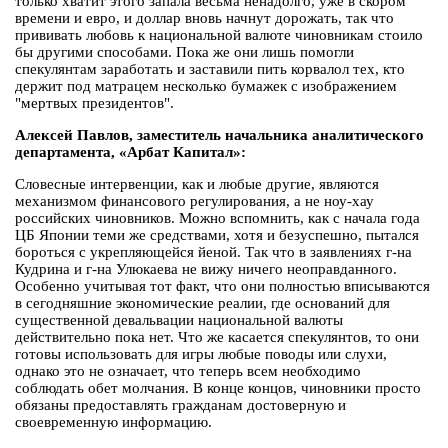
только хватит этого запала весьма ненадолго, уже в скором
времени и евро, и доллар вновь начнут дорожать, так что
прививать любовь к национальной валюте чиновникам стоило
бы другими способами. Пока же они лишь помогли
спекулянтам заработать и заставили пить корвалол тех, кто
держит под матрацем несколько бумажек с изображением
"мертвых президентов".
Алексей Павлов, заместитель начальника аналитического
департамента, «Арбат Капитал»:
Словесные интервенции, как и любые другие, являются
механизмом финансового регулирования, а не ноу-хау
российских чиновников. Можно вспомнить, как с начала года
ЦБ Японии теми же средствами, хотя и безуспешно, пытался
бороться с укрепляющейся йеной. Так что в заявлениях г-на
Кудрина и г-на Улюкаева не вижу ничего неоправданного.
Особенно учитывая тот факт, что они полностью вписываются
в сегодняшние экономические реалии, где оснований для
существенной девальвации национальной валюты
действительно пока нет. Что же касается спекулянтов, то они
готовы использовать для игры любые поводы или слухи,
однако это не означает, что теперь всем необходимо
соблюдать обет молчания. В конце концов, чиновники просто
обязаны предоставлять гражданам достоверную и
своевременную информацию.