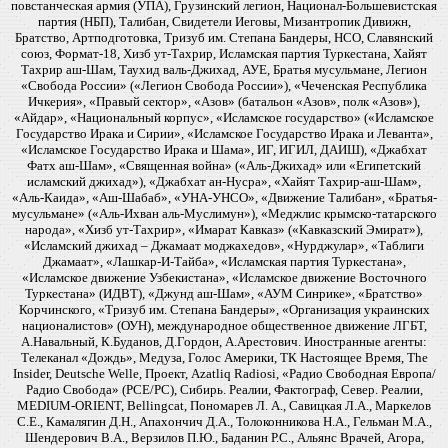
повстанческая армия (УПА), Грузинский легион, Национал-Большевистская
партия (НБП), Талибан, Свидетели Иеговы, Мизантропик Дивижн,
Братство, Артподготовка, Тризуб им. Степана Бандеры, НСО, Славянский
союз, Формат-18, Хизб ут-Тахрир, Исламская партия Туркестана, Хайят
Тахрир аш-Шам, Таухид валь-Джихад, АУЕ, Братья мусульмане, Легион
«Свобода России» («Легион Свобода России»), «Чеченская Республика
Ичкерия», «Правый сектор», «Азов» (батальон «Азов», полк «Азов»),
«Айдар», «Национальный корпус», «Исламское государство» («Исламское
Государство Ирака и Сирии», «Исламское Государство Ирака и Леванта»,
«Исламское Государство Ирака и Шама», ИГ, ИГИЛ, ДАИШ), «Джабхат
Фатх аш-Шам», «Священная война» («Аль-Джихад» или «Египетский
исламский джихад»), «Джабхат ан-Нусра», «Хайят Тахрир-аш-Шам»,
«Аль-Каида», «Аш-Шабаб», «УНА-УНСО», «Движение Талибан», «Братья-
мусульмане» («Аль-Ихван аль-Муслимун»), «Меджлис крымско-татарского
народа», «Хизб ут-Тахрир», «Имарат Кавказ» («Кавказский Эмират»),
«Исламский джихад – Джамаат моджахедов», «Нурджулар», «Таблиги
Джамаат», «Лашкар-И-Тайба», «Исламская партия Туркестана»,
«Исламское движение Узбекистана», «Исламское движение Восточного
Туркестана» (ИДВТ), «Джунд аш-Шам», «АУМ Синрике», «Братство»
Корчинского, «Тризуб им. Степана Бандеры», «Организация украинских
националистов» (ОУН), международное общественное движение ЛГБТ,
А.Навальный, К.Буданов, Д.Гордон, А.Арестович. Иностранные агенты:
Телеканал «Дождь», Медуза, Голос Америки, ТК Настоящее Время, The
Insider, Deutsche Welle, Проект, Azatliq Radiosi, «Радио Свободная Европа/
Радио Свобода» (PCE/PC), Сибирь. Реалии, Фактограф, Север. Реалии,
MEDIUM-ORIENT, Bellingcat, Пономарев Л. А., Савицкая Л.А., Маркелов
С.Е., Камалягин Д.Н., Апахончич Д.А., Толоконникова Н.А., Гельман М.А.,
Шендерович В.А., Верзилов П.Ю., Баданин Р.С., Альянс Врачей, Агора,