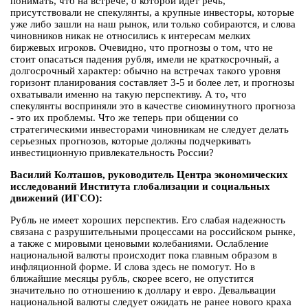
понимать, что на встрече, о которой идет речь,
присутствовали не спекулянты, а крупные инвесторы, которые
уже либо зашли на наш рынок, или только собираются, и слова
чиновников никак не относились к интересам мелких
биржевых игроков. Очевидно, что прогнозы о том, что не
стоит опасаться падения рубля, имели не краткосрочный, а
долгосрочный характер: обычно на встречах такого уровня
горизонт планирования составляет 3-5 и более лет, и прогнозы
охватывали именно на такую перспективу. А то, что
спекулянты восприняли это в качестве сиюминутного прогноза
- это их проблемы. Что же теперь при общении со
стратегическими инвесторами чиновникам не следует делать
серьезных прогнозов, которые должны подчеркивать
инвестиционную привлекательность России?
Василий Колташов, руководитель Центра экономических
исследований Института глобализации и социальных
движений (ИГСО):
Рубль не имеет хороших перспектив. Его слабая надежность
связана с разрушительными процессами на российском рынке,
а также с мировыми ценовыми колебаниями. Ослабление
национальной валюты происходит пока главным образом в
инфляционной форме. И слова здесь не помогут. Но в
ближайшие месяцы рубль, скорее всего, не опустится
значительно по отношению к доллару и евро. Девальвации
национальной валюты следует ожидать не ранее нового краха