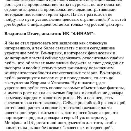
рост цен на продовольствие из-за неурожая, но все попытки
ограничить цены на продовольствие административными
методами постоянно терпят крах. На этот раз власти не
пойдут по пути установления ценовых ограничений. У властей
для борьбы с инфляцией остается только «курсовой фактор».
Владислав Исаев, аналитик ИК "ФИНАМ":
Я бы не стал трактовать эти заявления как словесную
интервенцию, а тем более связывать с ними сегодняшнее
укрепление рубля. Во-первых, в интересах финансовых и
монетарных властей сейчас удерживать относительно слабый
рубль, что облегчает выполнение бюджета за счет доходов от
экспорта и вообще стимулирует экономику повышением
конкурентоспособности отечественных товаров. Во-вторых,
рубль развернулся наверх еще в понедельник, то есть до
выступления Кудрина и Улюкаева. Ну и наконец, для
укрепления рубля есть вполне весомые объективные факторы,
а именно рост цен на сырьевых биржах и ослабление доллара
на международном валютном рынке. Ну и наконец, есть
спекулятивная составляющая. Сейчас российский рынок акций
интенсивно растет и вполне естественно желание части
инвесторов переложиться из валют в российские акции, что
порождает продажи доллара и евро. И уж поверьте, у
Минфина и ЦБ достаточно инструментов для того, чтобы
повлиять на рынок без всяких "словесных интервенций".