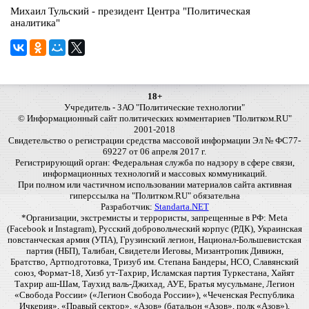
Михаил Тульский - президент Центра "Политическая
аналитика"
18+
Учредитель - ЗАО "Политические технологии"
© Информационный сайт политических комментариев "Политком.RU"
2001-2018
Свидетельство о регистрации средства массовой информации Эл № ФС77-
69227 от 06 апреля 2017 г.
Регистрирующий орган: Федеральная служба по надзору в сфере связи,
информационных технологий и массовых коммуникаций.
При полном или частичном использовании материалов сайта активная
гиперссылка на "Политком.RU" обязательна
Разработчик:
Standarta.NET
*Организации, экстремисты и террористы, запрещенные в РФ: Meta
(Facebook и Instagram), Русский добровольческий корпус (РДК), Украинская
повстанческая армия (УПА), Грузинский легион, Национал-Большевистская
партия (НБП), Талибан, Свидетели Иеговы, Мизантропик Дивижн,
Братство, Артподготовка, Тризуб им. Степана Бандеры, НСО, Славянский
союз, Формат-18, Хизб ут-Тахрир, Исламская партия Туркестана, Хайят
Тахрир аш-Шам, Таухид валь-Джихад, АУЕ, Братья мусульмане, Легион
«Свобода России» («Легион Свобода России»), «Чеченская Республика
Ичкерия», «Правый сектор», «Азов» (батальон «Азов», полк «Азов»),