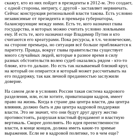
скажут, кто из них пойдет в президенты в 2012-м. Это создает,
с одной стороны, интригу, с другой - заставляет нервничать.
Сейчас конструкция региональной власти такова. Есть условно
независимые от президента и премьера губернаторы,
балансирующие между ними. Есть те, кого назначил глава
государства, и которых можно считать условно лояльными
ему. И есть те, кого назначил еще Владимир Путин и кто
считаются его креатурами. Пока ресурсы, в т.ч. человеческие,
на стороне премьера, но ситуация всё больше приближается к
паритету. Правда, вокруг главы правительства существует
много случайных людей, которые в разное время в силу
разных обстоятельств волею судеб оказались рядом - кто-то
ближе, кто-то дальше. Но есть так называемый близкий круг,
на который он опирается и который может рассчитывать на
его поддержку, так как личной преданностью заслужили
доверие.
На самом деле в условиях России такая система кадрового
разделения, или, если хотите, приватизации кадров, имеет
право на жизнь. Когда в стране два центра власти, два центра
влияния, должно быть и два центра кадровой поддержки
власти. Это не значит, что они будут друг другу жестко
противостоять, разрушая властный фундамент и властную
вертикаль. Скорее дополнять. Но идея преемственности
власти, в конце концов, должна иметь какие-то зримые
выражения. Если не в кадровой политике, то в чем еще?