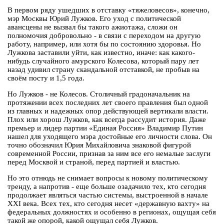
В первом ряду ушедших в отставку «тяжеловесов», конечно,
мэр Москвы Юрий Лужков. Его уход с политической
авансцены не вызвал бы такого ажиотажа, сложи он
полномочия добровольно - в связи с переходом на другую
работу, например, или хотя бы по состоянию здоровья. Но
Лужкова заставили уйти, как известно, иначе: как какого-
нибудь случайного амурского Колесова, который пару лет
назад удивил страну скандальной отставкой, не пробыв на
своём посту и 1,5 года.
Но Лужков - не Колесов. Столичный градоначальник на
протяжении всех последних лет своего правления был одной
из главных и надежных опор действующей вертикали власти.
Плох или хорош Лужков, как всегда рассудит история. Даже
премьер и лидер партии «Единая Россия» Владимир Путин
нашел для уходящего мэра достойные его личности слова. Он
точно обозначил Юрия Михайловича знаковой фигурой
современной России, признав за ним все его немалые заслуги
перед Москвой и страной, перед партией и властью.
Но это отнюдь не снимает вопросы к новому политическому
тренду, а напротив - еще больше озадачило тех, кто сегодня
продолжает являться частью системы, выстроенной в начале
XXI века. Всех тех, кто сегодня несет «державную вахту» на
федеральных должностях и особенно в регионах, ощущая себя
такой же опорой, какой ощущал себя Лужков.