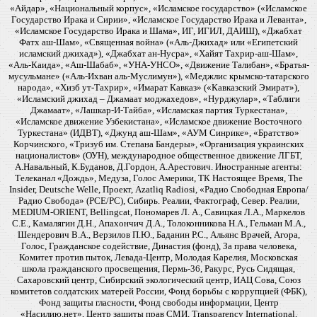
«Айдар», «Национальный корпус», «Исламское государство» («Исламское
Государство Ирака и Сирии», «Исламское Государство Ирака и Леванта»,
«Исламское Государство Ирака и Шама», ИГ, ИГИЛ, ДАИШ), «Джабхат
Фатх аш-Шам», «Священная война» («Аль-Джихад» или «Египетский
исламский джихад»), «Джабхат ан-Нусра», «Хайят Тахрир-аш-Шам»,
«Аль-Каида», «Аш-Шабаб», «УНА-УНСО», «Движение Талибан», «Братья-
мусульмане» («Аль-Ихван аль-Муслимун»), «Меджлис крымско-татарского
народа», «Хизб ут-Тахрир», «Имарат Кавказ» («Кавказский Эмират»),
«Исламский джихад – Джамаат моджахедов», «Нурджулар», «Таблиги
Джамаат», «Лашкар-И-Тайба», «Исламская партия Туркестана»,
«Исламское движение Узбекистана», «Исламское движение Восточного
Туркестана» (ИДВТ), «Джунд аш-Шам», «АУМ Синрике», «Братство»
Корчинского, «Тризуб им. Степана Бандеры», «Организация украинских
националистов» (ОУН), международное общественное движение ЛГБТ,
А.Навальный, К.Буданов, Д.Гордон, А.Арестович. Иностранные агенты:
Телеканал «Дождь», Медуза, Голос Америки, ТК Настоящее Время, The
Insider, Deutsche Welle, Проект, Azatliq Radiosi, «Радио Свободная Европа/
Радио Свобода» (PCE/PC), Сибирь. Реалии, Фактограф, Север. Реалии,
MEDIUM-ORIENT, Bellingcat, Пономарев Л. А., Савицкая Л.А., Маркелов
С.Е., Камалягин Д.Н., Апахончич Д.А., Толоконникова Н.А., Гельман М.А.,
Шендерович В.А., Верзилов П.Ю., Баданин Р.С., Альянс Врачей, Агора,
Голос, Гражданское содействие, Династия (фонд), За права человека,
Комитет против пыток, Левада-Центр, Молодая Карелия, Московская
школа гражданского просвещения, Пермь-36, Ракурс, Русь Сидящая,
Сахаровский центр, Сибирский экологический центр, ИАЦ Сова, Союз
комитетов солдатских матерей России, Фонд борьбы с коррупцией (ФБК),
Фонд защиты гласности, Фонд свободы информации, Центр
«Насилию.нет», Центр защиты прав СМИ, Transparency International,