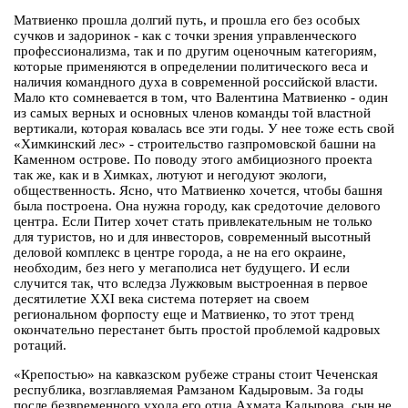
Матвиенко прошла долгий путь, и прошла его без особых
сучков и задоринок - как с точки зрения управленческого
профессионализма, так и по другим оценочным категориям,
которые применяются в определении политического веса и
наличия командного духа в современной российской власти.
Мало кто сомневается в том, что Валентина Матвиенко - один
из самых верных и основных членов команды той властной
вертикали, которая ковалась все эти годы. У нее тоже есть свой
«Химкинский лес» - строительство газпромовской башни на
Каменном острове. По поводу этого амбициозного проекта
так же, как и в Химках, лютуют и негодуют экологи,
общественность. Ясно, что Матвиенко хочется, чтобы башня
была построена. Она нужна городу, как средоточие делового
центра. Если Питер хочет стать привлекательным не только
для туристов, но и для инвесторов, современный высотный
деловой комплекс в центре города, а не на его окраине,
необходим, без него у мегаполиса нет будущего. И если
случится так, что вследза Лужковым выстроенная в первое
десятилетие XXI века система потеряет на своем
региональном форпосту еще и Матвиенко, то этот тренд
окончательно перестанет быть простой проблемой кадровых
ротаций.
«Крепостью» на кавказском рубеже страны стоит Чеченская
республика, возглавляемая Рамзаном Кадыровым. За годы
после безвременного ухода его отца Ахмата Кадырова, сын не