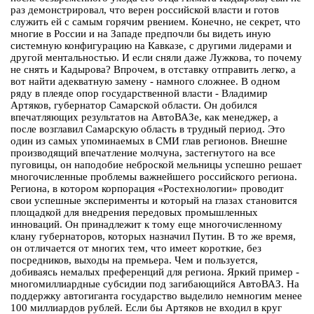
раз демонстрировал, что верен российской власти и готов
служить ей с самым горячим рвением. Конечно, не секрет, что
многие в России и на Западе предпочли бы видеть иную
системную конфигурацию на Кавказе, с другими лидерами и
другой ментальностью. И если сняли даже Лужкова, то почему
не снять и Кадырова? Впрочем, в отставку отправить легко, а
вот найти адекватную замену - намного сложнее. В одном
ряду в плеяде опор государственной власти - Владимир
Артяков, губернатор Самарской области. Он добился
впечатляющих результатов на АвтоВАЗе, как менеджер, а
после возглавил Самарскую область в трудный период. Это
один из самых упоминаемых в СМИ глав регионов. Внешне
производящий впечатление молчуна, застегнутого на все
пуговицы, он наподобие неброской мельницы успешно решает
многочисленные проблемы важнейшего российского региона.
Региона, в котором корпорация «Ростехнологии» проводит
свои успешные эксперименты и который на глазах становится
площадкой для внедрения передовых промышленных
инноваций. Он принадлежит к тому еще многочисленному
клану губернаторов, которых назначил Путин. В то же время,
он отличается от многих тем, что имеет короткие, без
посредников, выходы на премьера. Чем и пользуется,
добиваясь немалых преференций для региона. Яркий пример -
многомиллиардные субсидии под загибающийся АвтоВАЗ. На
поддержку автогиганта государство выделило немногим менее
100 миллиардов рублей. Если бы Артяков не входил в круг