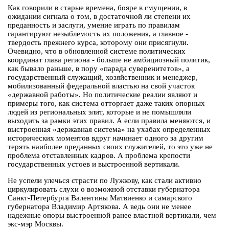
Как говорили в старые времена, бояре в смущении, в
ожидании сигнала о том, в достаточной ли степени их
преданность и заслуги, умение играть по правилам
гарантируют незыблемость их положения, а главное -
твердость прежнего курса, которому они присягнули.
Очевидно, что в обновленной системе политических
координат глава региона - больше не амбициозный политик,
как бывало раньше, в пору «парада суверенитетов», а
государственный служащий, хозяйственник и менеджер,
мобилизованный федеральной властью на свой участок
«державной работы». Но политические реалии являют и
примеры того, как система отторгает даже таких опорных
людей из региональных элит, которые и не помышляли
выходить за рамки этих правил. А если правила меняются, и
выстроенная «державная система» на ухабах определенных
исторических моментов вдруг начинает одного за другим
терять наиболее преданных своих служителей, то это уже не
проблема отставленных кадров. А проблема крепости
государственных устоев и выстроенной вертикали.
Не успели улечься страсти по Лужкову, как стали активно
циркулировать слухи о возможной отставки губернатора
Санкт-Петербурга Валентины Матвиенко и самарского
губернатора Владимир Артякова. А ведь они не менее
надежные опоры выстроенной ранее властной вертикали, чем
экс-мэр Москвы.