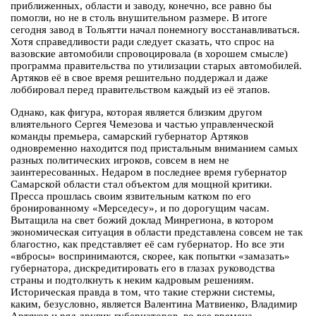
приближенных, области и заводу, конечно, все равно бы
помогли, но не в столь внушительном размере. В итоге
сегодня завод в Тольятти начал понемногу восстанавливаться.
Хотя справедливости ради следует сказать, что спрос на
вазовские автомобили спровоцировала (в хорошем смысле)
программа правительства по утилизации старых автомобилей.
Артяков её в свое время решительно поддержал и даже
лоббировал перед правительством каждый из её этапов.
Однако, как фигура, которая является близким другом
влиятельного Сергея Чемезова и частью управленческой
команды премьера, самарский губернатор Артяков
одновременно находится под пристальным вниманием самых
разных политических игроков, совсем в нем не
заинтересованных. Недаром в последнее время губернатор
Самарской области стал объектом для мощной критики.
Пресса прошлась своим язвительным катком по его
бронированному «Мерседесу», и по дорогущим часам.
Вытащила на свет божий доклад Минрегиона, в котором
экономическая ситуация в области представлена совсем не так
благостно, как представляет её сам губернатор. Но все эти
«вбросы» воспринимаются, скорее, как попытки «замазать»
губернатора, дискредитировать его в глазах руководства
страны и подтолкнуть к неким кадровым решениям.
Историческая правда в том, что такие стержни системы,
каким, безусловно, является Валентина Матвиенко, Владимир