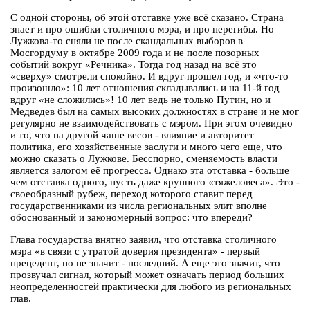
С одной стороны, об этой отставке уже всё сказано. Страна
знает и про ошибки столичного мэра, и про перегибы. Но
Лужкова-то сняли не после скандальных выборов в
Мосгордуму в октябре 2009 года и не после позорных
событий вокруг «Речника». Тогда год назад на всё это
«сверху» смотрели спокойно. И вдруг прошел год, и «что-то
произошло»: 10 лет отношения складывались и на 11-й год
вдруг «не сложились»! 10 лет ведь не только Путин, но и
Медведев был на самых высоких должностях в стране и не мог
регулярно не взаимодействовать с мэром. При этом очевидно
и то, что на другой чаше весов - влияние и авторитет
политика, его хозяйственные заслуги и много чего еще, что
можно сказать о Лужкове. Бесспорно, сменяемость власти
является залогом её прогресса. Однако эта отставка - больше
чем отставка одного, пусть даже крупного «тяжеловеса». Это -
своеобразный рубеж, переход которого ставит перед
государственниками из числа региональных элит вполне
обоснованный и закономерный вопрос: что впереди?
Глава государства внятно заявил, что отставка столичного
мэра «в связи с утратой доверия президента» - первый
прецедент, но не значит - последний. А еще это значит, что
прозвучал сигнал, который может означать период больших
неопределенностей практически для любого из региональных
глав.