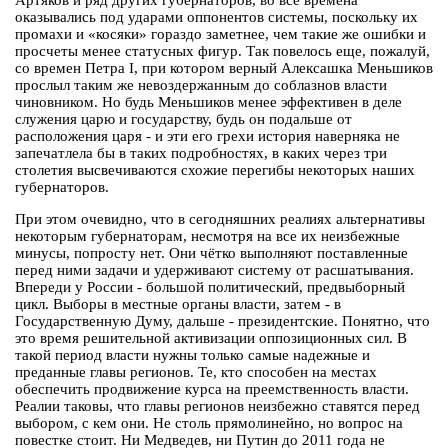
Артяков и ряд других губернаторов, во все времена
оказывались под ударами оппонентов системы, поскольку их
промахи и «косяки» гораздо заметнее, чем такие же ошибки и
просчеты менее статусных фигур. Так повелось еще, пожалуй,
со времен Петра I, при котором верный Алексашка Меньшиков
прослыл таким же невоздержанным до соблазнов власти
чиновником. Но будь Меньшиков менее эффективен в деле
служения царю и государству, будь он подальше от
расположения царя - и эти его грехи история наверняка не
запечатлела бы в таких подробностях, в каких через три
столетия высвечиваются схожие перегибы некоторых наших
губернаторов.
При этом очевидно, что в сегодняшних реалиях альтернативы
некоторым губернаторам, несмотря на все их неизбежные
минусы, попросту нет. Они чётко выполняют поставленные
перед ними задачи и удерживают систему от расшатывания.
Впереди у России - большой политический, предвыборный
цикл. Выборы в местные органы власти, затем - в
Государственную Думу, дальше - президентские. Понятно, что
это время решительной активизации оппозиционных сил. В
такой период власти нужны только самые надежные и
преданные главы регионов. Те, кто способен на местах
обеспечить продвижение курса на преемственность власти.
Реалии таковы, что главы регионов неизбежно ставятся перед
выбором, с кем они. Не столь прямолинейно, но вопрос на
повестке стоит. Ни Медведев, ни Путин до 2011 года не