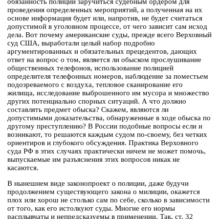
обязанность полиции заручиться судебным ордером для
проведения определенных мероприятий, а полученная на их
основе информация будет или, напротив, не будет считаться
допустимой в уголовном процессе, от чего зависит сам исход
дела. Вот почему американские суды, прежде всего Верховный
суд США, выработали целый набор подробно
аргументированных и обязательных прецедентов, дающих
ответ на вопрос о том, является ли обыском прослушивание
общественных телефонов, использование полицией
определителя телефонных номеров, наблюдение за поместьем
подозреваемого с воздуха, тепловое сканирование его
жилища, исследование выброшенного им мусора и множество
других потенциально спорных ситуаций. А что должно
составлять предмет обыска? Скажем, являются ли
допустимыми доказательства, обнаруженные в ходе обыска по
другому преступлению? В России подобные вопросы если и
возникают, то решаются каждым судом по-своему, без четких
ориентиров и глубокого обсуждения. Практика Верховного
суда РФ в этих случаях практически ничем не может помочь,
выпускаемые им разъяснения этих вопросов никак не
касаются.
В нынешнем виде законопроект о полиции, даже будучи
продолжением существующего закона о милиции, окажется
плох или хорош не столько сам по себе, сколько в зависимости
от того, как его истолкуют суды. Многие его нормы
расплывчаты и непредсказуемы в применении. Так, ст. 32