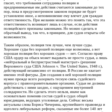
гласит, что требования сотрудника полиции и
предпринимаемые им действия считаются законными до тех
пор, пока в предусмотренном законом порядке не будет
установлено иное, а неповиновение ему влечет для граждан
ответственность. При желании можно это понять так, что эта
ответственность возникает лишь в случае, если действия
полицейского признаны законными. Но можно сделать и
обратный вывод, так что, в принципе, для судов открыты обе
возможности.
Таким образом, полиция тем лучше, чем лучше суды.
Хорошие суды без хорошей полиции еще возможны, а вот
хорошая полиция без хороших судов — нет. Согласно праву
США ордер на обыск может выдавать не просто судья, а лишь
«нейтральный и беспристрастный магистрат» (решение
Верховного суда США Johnson v. The United States, 1948 г.),
действующий независимо от полиции. В России не хватает
именно этой фигуры. Для создания в ней хорошей полиции
нужно прежде всего разорвать тесную связь судейского
корпуса с правоохранительными органами. Судьи не должны
действовать с ними заодно, с ощущением внутренней
солидарности. Но сделать этого нельзя, иначе как
основательно поменяв состав судей в судах общей
юрисдикции, ведущих уголовные дела. Сейчас весьма
актуальны слова Бориса Чичерина, крупнейшего правоведа и
идеолога либеральных реформ, сказанные им более 140 лет