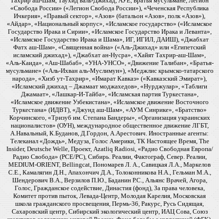
Тахрир аш-Шам, Таухид валь-Джихад, АУЕ, Братья мусульмане, Легион
«Свобода России» («Легион Свобода России»), «Чеченская Республика
Ичкерия», «Правый сектор», «Азов» (батальон «Азов», полк «Азов»),
«Айдар», «Национальный корпус», «Исламское государство» («Исламское
Государство Ирака и Сирии», «Исламское Государство Ирака и Леванта»,
«Исламское Государство Ирака и Шама», ИГ, ИГИЛ, ДАИШ), «Джабхат
Фатх аш-Шам», «Священная война» («Аль-Джихад» или «Египетский
исламский джихад»), «Джабхат ан-Нусра», «Хайят Тахрир-аш-Шам»,
«Аль-Каида», «Аш-Шабаб», «УНА-УНСО», «Движение Талибан», «Братья-
мусульмане» («Аль-Ихван аль-Муслимун»), «Меджлис крымско-татарского
народа», «Хизб ут-Тахрир», «Имарат Кавказ» («Кавказский Эмират»),
«Исламский джихад – Джамаат моджахедов», «Нурджулар», «Таблиги
Джамаат», «Лашкар-И-Тайба», «Исламская партия Туркестана»,
«Исламское движение Узбекистана», «Исламское движение Восточного
Туркестана» (ИДВТ), «Джунд аш-Шам», «АУМ Синрике», «Братство»
Корчинского, «Тризуб им. Степана Бандеры», «Организация украинских
националистов» (ОУН), международное общественное движение ЛГБТ,
А.Навальный, К.Буданов, Д.Гордон, А.Арестович. Иностранные агенты:
Телеканал «Дождь», Медуза, Голос Америки, ТК Настоящее Время, The
Insider, Deutsche Welle, Проект, Azatliq Radiosi, «Радио Свободная Европа/
Радио Свобода» (PCE/PC), Сибирь. Реалии, Фактограф, Север. Реалии,
MEDIUM-ORIENT, Bellingcat, Пономарев Л. А., Савицкая Л.А., Маркелов
С.Е., Камалягин Д.Н., Апахончич Д.А., Толоконникова Н.А., Гельман М.А.,
Шендерович В.А., Верзилов П.Ю., Баданин Р.С., Альянс Врачей, Агора,
Голос, Гражданское содействие, Династия (фонд), За права человека,
Комитет против пыток, Левада-Центр, Молодая Карелия, Московская
школа гражданского просвещения, Пермь-36, Ракурс, Русь Сидящая,
Сахаровский центр, Сибирский экологический центр, ИАЦ Сова, Союз