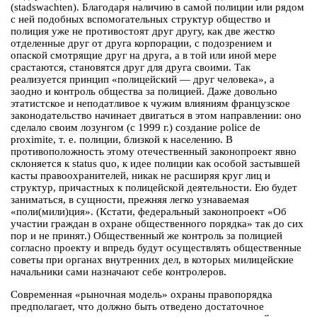
(stadswachten). Благодаря наличию в самой полиции или рядом
с ней подобных вспомогательных структур общество и
полиция уже не противостоят друг другу, как две жестко
отделенные друг от друга корпорации, с подозрением и
опаской смотрящие друг на друга, а в той или иной мере
срастаются, становятся друг для друга своими. Так
реализуется принцип «полицейский — друг человека», а
заодно и контроль общества за полицией. Даже довольно
этатистское и неподатливое к чужим влияниям французское
законодательство начинает двигаться в этом направлении: оно
сделало своим лозунгом (с 1999 г.) создание police de
proximite, т. е. полиции, близкой к населению. В
противоположность этому отечественный законопроект явно
склоняется к status quo, к идее полиции как особой застывшей
касты правоохранителей, никак не расширяя круг лиц и
структур, причастных к полицейской деятельности. Ею будет
заниматься, в сущности, прежняя легко узнаваемая
«поли(мили)ция». (Кстати, федеральный законопроект «Об
участии граждан в охране общественного порядка» так до сих
пор и не принят.) Общественный же контроль за полицией
согласно проекту и впредь будут осуществлять общественные
советы при органах внутренних дел, в которых милицейские
начальники сами назначают себе контролеров.
Современная «рыночная модель» охраны правопорядка
предполагает, что должно быть отведено достаточное