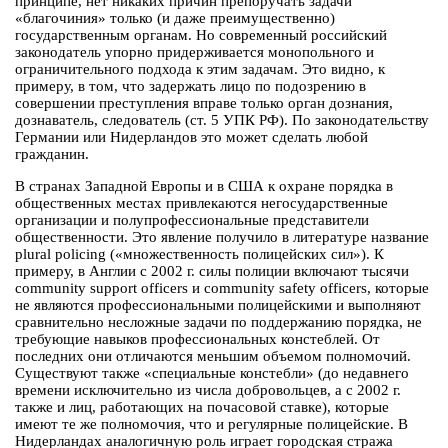
принципе, нет никаких причин препоручать задачи
«благочиния» только (и даже преимущественно)
государственным органам. Но современный российский
законодатель упорно придерживается монопольного и
ограничительного подхода к этим задачам. Это видно, к
примеру, в том, что задержать лицо по подозрению в
совершении преступления вправе только орган дознания,
дознаватель, следователь (ст. 5 УПК РФ). По законодательству
Германии или Нидерландов это может сделать любой
гражданин.
В странах Западной Европы и в США к охране порядка в
общественных местах привлекаются негосударственные
организации и полупрофессиональные представители
общественности. Это явление получило в литературе название
plural policing («множественность полицейских сил»). К
примеру, в Англии с 2002 г. силы полиции включают тысячи
community support officers и community safety officers, которые
не являются профессиональными полицейскими и выполняют
сравнительно несложные задачи по поддержанию порядка, не
требующие навыков профессиональных констеблей. От
последних они отличаются меньшим объемом полномочий.
Существуют также «специальные констебли» (до недавнего
времени исключительно из числа добровольцев, а с 2002 г.
также и лиц, работающих на почасовой ставке), которые
имеют те же полномочия, что и регулярные полицейские. В
Нидерландах аналогичную роль играет городская стража