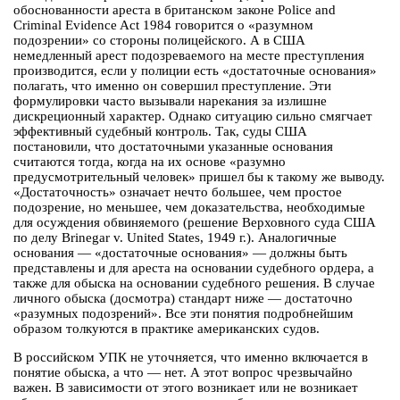
обоснованности ареста в британском законе Police and
Criminal Evidence Act 1984 говорится о «разумном
подозрении» со стороны полицейского. А в США
немедленный арест подозреваемого на месте преступления
производится, если у полиции есть «достаточные основания»
полагать, что именно он совершил преступление. Эти
формулировки часто вызывали нарекания за излишне
дискреционный характер. Однако ситуацию сильно смягчает
эффективный судебный контроль. Так, суды США
постановили, что достаточными указанные основания
считаются тогда, когда на их основе «разумно
предусмотрительный человек» пришел бы к такому же выводу.
«Достаточность» означает нечто большее, чем простое
подозрение, но меньшее, чем доказательства, необходимые
для осуждения обвиняемого (решение Верховного суда США
по делу Brinegar v. United States, 1949 г.). Аналогичные
основания — «достаточные основания» — должны быть
представлены и для ареста на основании судебного ордера, а
также для обыска на основании судебного решения. В случае
личного обыска (досмотра) стандарт ниже — достаточно
«разумных подозрений». Все эти понятия подробнейшим
образом толкуются в практике американских судов.
В российском УПК не уточняется, что именно включается в
понятие обыска, а что — нет. А этот вопрос чрезвычайно
важен. В зависимости от этого возникает или не возникает