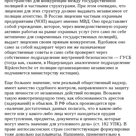
пространство для конкуренции между государственной
полицией и частными структурами. При этом очевидно, что
лицензии для этих структур должно выдавать независимое от
полиции агентство. В России лицензии частным охранным
предприятиям (ЧОП) выдает именно МВД. Оно представляет
собой учреждение, которое, через вневедомственную охрану
активно работая на рынке охранных услуг (что само по себе
нетипично для современных государственных полиций),
выдает лицензии своим прямым конкурентам. Вдобавок оно
само за собой надзирает через им же назначаемые
общественные советы и само себя проверяет через
собственное подразделение внутренней безопасности — ГУСБ
(тогда как, скажем, в Нидерландах аналогичное подразделение
Rijskrecherche от полиции организационно независимо и
подчиняется министерству юстиции).
Еще большее значение, чем реальный общественный надзор,
имеет качество судебного контроля, направленного на защиту
прав личности от незаконных действий полиции. Возьмем
такую животрепещущую тему, как обоснованность арестов
(задержаний) и обысков. В РФ обыск производится при
«наличии достаточных данных полагать, что в каком-либо
месте или у какого-либо лица могут находиться орудия
преступления, предметы, документы и ценности, которые
могут иметь значение для уголовного дела» (ст. 182 УПК). В
праве англосаксонских стран соответствующие формулировки
тоже довольно расплывчаты. Например, применительно к