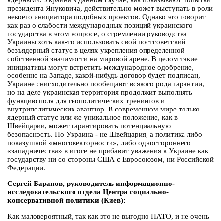
ядерными. Украина в данном случае, как показывают попытки
президента Януковича, действительно может выступать в роли
некоего инициатора подобных проектов. Однако это говорит
как раз о слабости международных позиций украинского
государства в этом вопросе, о стремлении руководства
Украины хоть как-то использовать свой постсоветский
безъядерный статус в целях укрепления определенной
собственной значимости на мировой арене. В целом такие
инициативы могут встретить международное одобрение,
особенно на Западе, какой-нибудь договор будет подписан,
Украине снисходительно пообещают всякого рода гарантии,
но на деле украинская территория продолжит выполнять
функцию поля для геополитических тренингов и
внутриполитических авантюр. В современном мире только
ядерный статус или же уникальное положение, как в
Швейцарии, может гарантировать потенциальную
безопасность. Но Украина - не Швейцария, а политика либо
показушной «многовекторности», либо одностороннего
«западничества» в итоге не прибавит уважения к Украине как
государству ни со стороны США с Евросоюзом, ни Российской
Федерации.
Сергей Баранов, руководитель информационно-
исследовательского отдела Центра социально-
консервативной политики (Киев):
Как маловероятный, так как это не выгодно НАТО, и не очень