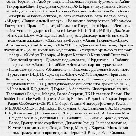
союз, Формат-18, Хизб ут-Тахрир, Исламская партия Туркестана, Хайят
Тахрир аш-Шам, Таухид валь-Джихад, АУЕ, Братья мусульмане, Легион
«Свобода России» («Легион Свобода России»), «Чеченская Республика
Ичкерия», «Правый сектор», «Азов» (батальон «Азов», полк «Азов»),
«Айдар», «Национальный корпус», «Исламское государство» («Исламское
Государство Ирака и Сирии», «Исламское Государство Ирака и Леванта»,
«Исламское Государство Ирака и Шама», ИГ, ИГИЛ, ДАИШ), «Джабхат
Фатх аш-Шам», «Священная война» («Аль-Джихад» или «Египетский
исламский джихад»), «Джабхат ан-Нусра», «Хайят Тахрир-аш-Шам»,
«Аль-Каида», «Аш-Шабаб», «УНА-УНСО», «Движение Талибан», «Братья-
мусульмане» («Аль-Ихван аль-Муслимун»), «Меджлис крымско-татарского
народа», «Хизб ут-Тахрир», «Имарат Кавказ» («Кавказский Эмират»),
«Исламский джихад – Джамаат моджахедов», «Нурджулар», «Таблиги
Джамаат», «Лашкар-И-Тайба», «Исламская партия Туркестана»,
«Исламское движение Узбекистана», «Исламское движение Восточного
Туркестана» (ИДВТ), «Джунд аш-Шам», «АУМ Синрике», «Братство»
Корчинского, «Тризуб им. Степана Бандеры», «Организация украинских
националистов» (ОУН), международное общественное движение ЛГБТ,
А.Навальный, К.Буданов, Д.Гордон, А.Арестович. Иностранные агенты:
Телеканал «Дождь», Медуза, Голос Америки, ТК Настоящее Время, The
Insider, Deutsche Welle, Проект, Azatliq Radiosi, «Радио Свободная Европа/
Радио Свобода» (PCE/PC), Сибирь. Реалии, Фактограф, Север. Реалии,
MEDIUM-ORIENT, Bellingcat, Пономарев Л. А., Савицкая Л.А., Маркелов
С.Е., Камалягин Д.Н., Апахончич Д.А., Толоконникова Н.А., Гельман М.А.,
Шендерович В.А., Верзилов П.Ю., Баданин Р.С., Альянс Врачей, Агора,
Голос, Гражданское содействие, Династия (фонд), За права человека,
Комитет против пыток, Левада-Центр, Молодая Карелия, Московская
школа гражданского просвещения, Пермь-36, Ракурс, Русь Сидящая,