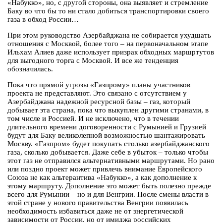
«Набукко», но, с другой стороны, она выявляет и стремление
Баку во что бы то ни стало добиться транспортировки своего
газа в обход России…
При этом руководство Азербайджана не собирается ухудшать
отношения с Москвой, более того – на первоначальном этапе
Ильхам Алиев даже использует призрак обходных маршртутов
для выгодного торга с Москвой. И все же тенденция
обозначилась.
Пока что прямой угрозы «Газпрому» планы участников
проекта не представляют. Это связано с отсутствием у
Азербайджана надежной ресурсной базы – газ, который
добывает эта страна, пока что выкуплен другими странами, в
том числе и Россией. И не исключено, что в течении
длительного времени договоренности с Румынией и Грузией
будут для Баку великолепной возможностью шантажировать
Москву. «Газпром» будет покупать столько азербайджанского
газа, сколько добывается. Даже себе в убыток – только чтобы
этот газ не отправился альтернативными маршрутами. Но рано
или поздно проект может привлечь внимание Европейского
Союза не как альтерантива «Набукко», а как дополнение к
этому маршруту. Дополнение это может быть полезно прежде
всего для Румынии – но и для Венгрии. После смены власти в
этой стране у нового правительства Венгрии появилась
необходимость избавиться даже не от энергетической
зависимости от России, но от имиджа российских