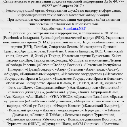
Свидетельство о регистрации средства массовой информации Эл № ФС77-
69227 от 06 апреля 2017 г.
Регистрирующий орган: Федеральная служба по надзору в сфере связи,
информационных технологий и массовых коммуникаций.
При полном или частичном использовании материалов сайта активная
гиперссылка на "Политком.RU" обязательна
Разработчик:
Standarta.NET
*Организации, экстремисты и террористы, запрещенные в РФ: Meta
(Facebook и Instagram), Русский добровольческий корпус (РДК), Украинская
повстанческая армия (УПА), Грузинский легион, Национал-Большевистская
партия (НБП), Талибан, Свидетели Иеговы, Мизантропик Дивижн,
Братство, Артподготовка, Тризуб им. Степана Бандеры, НСО, Славянский
союз, Формат-18, Хизб ут-Тахрир, Исламская партия Туркестана, Хайят
Тахрир аш-Шам, Таухид валь-Джихад, АУЕ, Братья мусульмане, Легион
«Свобода России» («Легион Свобода России»), «Чеченская Республика
Ичкерия», «Правый сектор», «Азов» (батальон «Азов», полк «Азов»),
«Айдар», «Национальный корпус», «Исламское государство» («Исламское
Государство Ирака и Сирии», «Исламское Государство Ирака и Леванта»,
«Исламское Государство Ирака и Шама», ИГ, ИГИЛ, ДАИШ), «Джабхат
Фатх аш-Шам», «Священная война» («Аль-Джихад» или «Египетский
исламский джихад»), «Джабхат ан-Нусра», «Хайят Тахрир-аш-Шам»,
«Аль-Каида», «Аш-Шабаб», «УНА-УНСО», «Движение Талибан», «Братья-
мусульмане» («Аль-Ихван аль-Муслимун»), «Меджлис крымско-татарского
народа», «Хизб ут-Тахрир», «Имарат Кавказ» («Кавказский Эмират»),
«Исламский джихад – Джамаат моджахедов», «Нурджулар», «Таблиги
Джамаат», «Лашкар-И-Тайба», «Исламская партия Туркестана»,
«Исламское движение Узбекистана», «Исламское движение Восточного
Туркестана» (ИДВТ), «Джунд аш-Шам», «АУМ Синрике», «Братство»