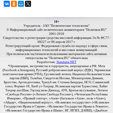
18+
Учредитель - ЗАО "Политические технологии"
© Информационный сайт политических комментариев "Политком.RU"
2001-2018
Свидетельство о регистрации средства массовой информации Эл № ФС77-
69227 от 06 апреля 2017 г.
Регистрирующий орган: Федеральная служба по надзору в сфере связи,
информационных технологий и массовых коммуникаций.
При полном или частичном использовании материалов сайта активная
гиперссылка на "Политком.RU" обязательна
Разработчик:
Standarta.NET
*Организации, экстремисты и террористы, запрещенные в РФ: Meta
(Facebook и Instagram), Русский добровольческий корпус (РДК), Украинская
повстанческая армия (УПА), Грузинский легион, Национал-Большевистская
партия (НБП), Талибан, Свидетели Иеговы, Мизантропик Дивижн,
Братство, Артподготовка, Тризуб им. Степана Бандеры, НСО, Славянский
союз, Формат-18, Хизб ут-Тахрир, Исламская партия Туркестана, Хайят
Тахрир аш-Шам, Таухид валь-Джихад, АУЕ, Братья мусульмане, Легион
«Свобода России» («Легион Свобода России»), «Чеченская Республика
Ичкерия», «Правый сектор», «Азов» (батальон «Азов», полк «Азов»),
«Айдар», «Национальный корпус», «Исламское государство» («Исламское
Государство Ирака и Сирии», «Исламское Государство Ирака и Леванта»,
«Исламское Государство Ирака и Шама», ИГ, ИГИЛ, ДАИШ), «Джабхат