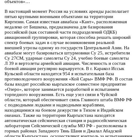
объектов»…
В настоящий момент Россия на условиях аренды располагает
пятью крупными военными объектами на территории
Киргизии. Самая известная авиабаза «Кант», расположенная
недалеко от Бишкека, предназначена для базирования
российской (как составной части подразделений ОДКБ)
авиационной группировки, которая способна решать широкий
спектр боевых задач в случае возникновения реальной
внешней угрозы одному из государств Центральной Азии. На
авиабазе могут базироваться штурмовики Су 25, истребители
Су 27СМ, ударные самолеты Су 24, учебно боевые самолеты
Л 39 и вертолеты армейской авиации. Численность и состав
боевой авиации регулярно варьируется. В г. Каракол Иссык
Кульской области находится 954 я испытательная база
противолодочного вооружения «Кой Сары» ВМФ РФ. В состав
базы входит российско кыргызское совместное предприятие
«Озеро», которое занимается разработкой и испытанием
торпедного вооружения. Есть еще узел связи в Чуйской
области, который обеспечивает связь Главного штаба ВМФ РФ
с подводными лодками и надводными кораблями,
находящимися на боевом дежурстве в Тихом и Индийском
океанах. Также на территории Кыргызстана находятся
автоматическая сейсмическая станция и радиосейсмическая
лаборатория Сейсмической службы МО РФ - расположены в
горных районах Западного Тянь Шаня и Джалал Абадской
области Кыргызстана, осуществляют контроль за испытаниями