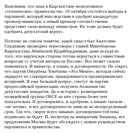
Напомним, что пока в Кыргызстане нелегитимное
«техническое» правительство. 10 октября состоятся выборы в
парламент, который впоследствии и одобрит кандидатуру
премьер-министра, а новый премьер соответственно
представит свою команду министров. Их тоже должен будет
одобрить депутатский корпус.
Поэтому не совсем понятно, какой смысл был Анатолию
Сердюкову проводить переговоры с главой Минобороны
Кыргызстана Абибиллой Кудайбердиевым, даже исходя из
того, что киргизская сторона готова вернуться к совместным
вопросам «с учетом интересов России». Все может сильно
поменяться. И министр, и планы, и договоренности. Не секрет,
что партия Омурбека Текебаева «Ата Мекен», которая сейчас
лидирует по соцопросам, придерживается проамериканских
воззрений. И еще большой вопрос, смогут ли партии
пророссийской ориентации, получить большинство
депутатских мандатов. Да и история с размещением
полицейской группы ОБСЕ на юге страны более чем
показательна. И договорились, и одобрили, а южане сказали -
«не хотим», и все договоренности зависли на неопределенный
срок. Так что, скорее всего никаких договоренностей пока
подписано не будет. И, несмотря на инициативу Бишкека, все
предложения Москва будет обсуждать с новым руководством
парламента и правительства.