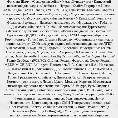
Фатх аш-Шам», «Священная война» («Аль-Джихад» или «Египетский
исламский джихад»), «Джабхат ан-Нусра», «Хайят Тахрир-аш-Шам»,
«Аль-Каида», «Аш-Шабаб», «УНА-УНСО», «Движение Талибан», «Братья-
мусульмане» («Аль-Ихван аль-Муслимун»), «Меджлис крымско-татарского
народа», «Хизб ут-Тахрир», «Имарат Кавказ» («Кавказский Эмират»),
«Исламский джихад – Джамаат моджахедов», «Нурджулар», «Таблиги
Джамаат», «Лашкар-И-Тайба», «Исламская партия Туркестана»,
«Исламское движение Узбекистана», «Исламское движение Восточного
Туркестана» (ИДВТ), «Джунд аш-Шам», «АУМ Синрике», «Братство»
Корчинского, «Тризуб им. Степана Бандеры», «Организация украинских
националистов» (ОУН), международное общественное движение ЛГБТ,
А.Навальный, К.Буданов, Д.Гордон, А.Арестович. Иностранные агенты:
Телеканал «Дождь», Медуза, Голос Америки, ТК Настоящее Время, The
Insider, Deutsche Welle, Проект, Azatliq Radiosi, «Радио Свободная Европа/
Радио Свобода» (PCE/PC), Сибирь. Реалии, Фактограф, Север. Реалии,
MEDIUM-ORIENT, Bellingcat, Пономарев Л. А., Савицкая Л.А., Маркелов
С.Е., Камалягин Д.Н., Апахончич Д.А., Толоконникова Н.А., Гельман М.А.,
Шендерович В.А., Верзилов П.Ю., Баданин Р.С., Альянс Врачей, Агора,
Голос, Гражданское содействие, Династия (фонд), За права человека,
Комитет против пыток, Левада-Центр, Молодая Карелия, Московская
школа гражданского просвещения, Пермь-36, Ракурс, Русь Сидящая,
Сахаровский центр, Сибирский экологический центр, ИАЦ Сова, Союз
комитетов солдатских матерей России, Фонд борьбы с коррупцией (ФБК),
Фонд защиты гласности, Фонд свободы информации, Центр
«Насилию.нет», Центр защиты прав СМИ, Transparency International,
«Idel.Реалии», Кавказ.Реалии, Крым.Реалии, "Сибирь.Реалии", Фонд
Беллингкет (Stichting Bellingcat), «Международное историко-
просветительское, благотворительное и правозащитное общество