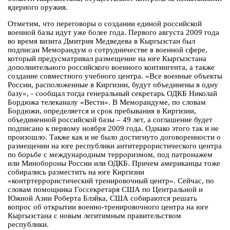
ядерного оружия.
Отметим, что переговоры о создании единой российской
военной базы идут уже более года. Первого августа 2009 года
во время визита Дмитрия Медведева в Кыргызстан был
подписан Меморандум о сотрудничестве в военной сфере,
который предусматривал размещение на юге Кыргызстана
дополнительного российского военного контингента, а также
создание совместного учебного центра. «Все военные объекты
России, расположенные в Киргизии, будут объединены в одну
базу», - сообщал тогда генеральный секретарь ОДКБ Николай
Бордюжа телеканалу «Вести». В Меморандуме, по словам
Бордюжи, определяется и срок пребывания в Киргизии,
объединенной российской базы – 49 лет, а соглашение будет
подписано к первому ноября 2009 года. Однако этого так и не
произошло. Также как и не было достигнуто договоренности о
размещении на юге республики антитеррористического центра
по борьбе с международным терроризмом, под патронажем
или Минобороны России или ОДКБ. Причем американцы тоже
собирались разместить на юге Киргизии
«контртеррористический тренировочный центр». Сейчас, по
словам помощника Госсекретаря США по Центральной и
Южной Азии Роберта Блэйка, США собираются решать
вопрос об открытии военно-тренировочного центра на юге
Кыргызстана с новым легитимным правительством
республики.