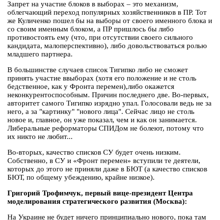
Запрет на участие блоков в выборах – это механизм,
облегчающий переход популярных хозяйственников в ПР. Тот
же Куличенко пошел бы на выборы от своего именного блока и
со своим именным блоком, а ПР пришлось бы либо
противостоять ему (что, при отсутствии своего сильного
кандидата, малоперспективно), либо довольствоваться ролью
младшего партнера.
В большинстве случаев список Тигипко либо не сможет
принять участие ввыборах (хотя его положение и не столь
бедственное, как у Фронта перемен),либо окажется
неконкурентоспособным. Причин последнего две. Во-первых,
авторитет самого Тигипко изрядно упал. Голосовали ведь не за
него, а за "картинку" "нового лица". Сейчас лицо не столь
новое и, главное, он уже показал, чем и как он занимается.
Либеральные реформаторы СПИДом не болеют, потому что
их никто не любит...
Во-вторых, качество списков СУ будет очень низким.
Собственно, в СУ и «Фронт перемен» вступили те деятели,
которых до этого не приняли даже в БЮТ (а качество списков
БЮТ, по общему убеждению, крайне низкое).
Григорий Трофимчук, первый вице-президент Центра
моделирования стратегического развития (Москва):
На Украине не будет ничего принципиально нового, пока там