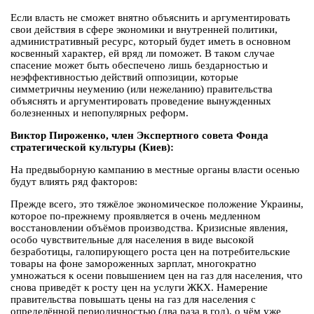
Если власть не сможет внятно объяснить и аргументировать
свои действия в сфере экономики и внутренней политики,
административный ресурс, который будет иметь в основном
косвенный характер, ей вряд ли поможет. В таком случае
спасение может быть обеспечено лишь бездарностью и
неэффективностью действий оппозиции, которые
симметричны неумению (или нежеланию) правительства
объяснять и аргументировать проведение вынужденных
болезненных и непопулярных реформ.
Виктор Пироженко, член Экспертного совета Фонда
стратегической культуры (Киев):
На предвыборную кампанию в местные органы власти осенью
будут влиять ряд факторов:
Прежде всего, это тяжёлое экономическое положение Украины,
которое по-прежнему проявляется в очень медленном
восстановлении объёмов производства. Кризисные явления,
особо чувствительные для населения в виде высокой
безработицы, галопирующего роста цен на потребительские
товары на фоне замороженных зарплат, многократно
умножаться к осени повышением цен на газ для населения, что
снова приведёт к росту цен на услуги ЖКХ. Намерение
правительства повышать цены на газ для населения с
определённой периодичностью (два раза в год), о чём уже