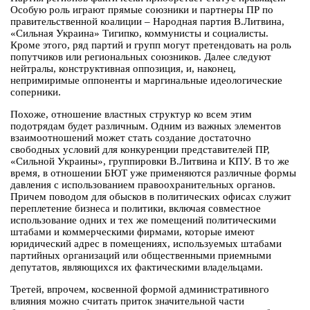
Особую роль играют прямые союзники и партнеры ПР по
правительственной коалиции – Народная партия В.Литвина,
«Сильная Украина» Тигипко, коммунисты и социалисты.
Кроме этого, ряд партий и групп могут претендовать на роль
попутчиков или региональных союзников. Далее следуют
нейтралы, конструктивная оппозиция, и, наконец,
непримиримые оппоненты и маргинальные идеологические
соперники.
Похоже, отношение властных структур ко всем этим
подотрядам будет различным. Одним из важных элементов
взаимоотношений может стать создание достаточно
свободных условий для конкуренции представителей ПР,
«Сильной Украины», группировки В.Литвина и КПУ. В то же
время, в отношении БЮТ уже применяются различные формы
давления с использованием правоохранительных органов.
Причем поводом для обысков в политических офисах служит
переплетение бизнеса и политики, включая совместное
использование одних и тех же помещений политическими
штабами и коммерческими фирмами, которые имеют
юридический адрес в помещениях, используемых штабами
партийных организаций или общественными приемными
депутатов, являющихся их фактическими владельцами.
Третей, впрочем, косвенной формой административного
влияния можно считать приток значительной части