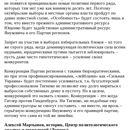
не появятся принципиально новые политики первого ряда,
которых там нет уже как минимум десять лет. Поэтому
октябрьские выборы в местные органы власти пройдут по
давно известной схеме. «Особенность» будет состоять лишь в
том, что вместо прежнего административного ресурса
Ющенко будет задействован административный ресурс
Януковича и его Партии регионов.
Запрет на участие в выборах избирательных блоков – из того
же серого ряда, когда доминирующая политическая сила всеми
нудными, юридическими путями пытается заблокировать –
пусть даже чисто гипотетическое – усиление своих
конкурентов.
Конкуренция Партии регионов с такими бюрократическими,
но при этом профинансированными, «лейблами» как «Сильная
Украина» будет постепенно усиливаться, т.к. бухгалтерский
профессионализм Тигипко не позволит ему долго мириться с
выбросом собственных денег в пустоту. Но в целом,
конкуренцией это назвать сложно. Конкуренция – это когда
Гитлер против Гинденбурга. Ни Тигипко, ни подобные ему
администраторы не смогут составить – ни вместе, ни врозь –
серьёзную конкуренцию Януковичу и его правящей партии,
потому что сами из той же линейки.
Алексей Мартынов, историк, Центр политологического
анализа и технологий (Донецк):