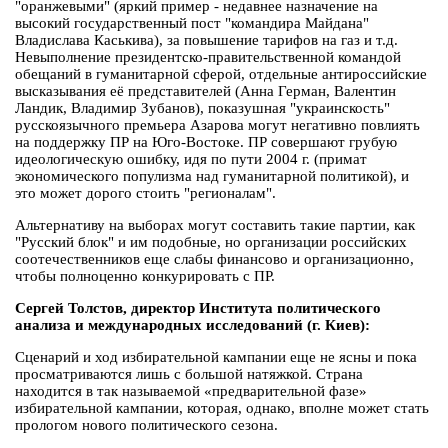
"оранжевыми" (яркий пример - недавнее назначение на
высокий государственный пост "командира Майдана"
Владислава Каськива), за повышение тарифов на газ и т.д.
Невыполнение президентско-правительственной командой
обещаний в гуманитарной сферой, отдельные антироссийские
высказывания её представителей (Анна Герман, Валентин
Ландик, Владимир Зубанов), показушная "украинскость"
русскоязычного премьера Азарова могут негативно повлиять
на поддержку ПР на Юго-Востоке. ПР совершают грубую
идеологическую ошибку, идя по пути 2004 г. (примат
экономического популизма над гуманитарной политикой), и
это может дорого стоить "регионалам".
Альтернативу на выборах могут составить такие партии, как
"Русский блок" и им подобные, но организации российских
соотечественников еще слабы финансово и организационно,
чтобы полноценно конкурировать с ПР.
Сергей Толстов, директор Института политического
анализа и международных исследований (г. Киев):
Сценарий и ход избирательной кампании еще не ясны и пока
просматриваются лишь с большой натяжкой. Страна
находится в так называемой «предварительной фазе»
избирательной кампании, которая, однако, вполне может стать
прологом нового политического сезона.