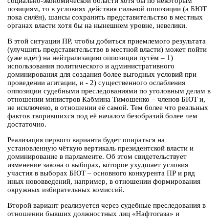
социально-экономической области хотя бы по некоторым
позициям, то в условиях действия сильной оппозиции (а БЮТ
пока силён), шансы сохранить представительство в местных
органах власти хотя бы на нынешнем уровне, невелики.
В этой ситуации ПР, чтобы добиться приемлемого результата
(улучшить представительство в местной власти) может пойти
(уже идёт) на нейтрализацию оппозиции путём – 1)
использования политического и административного
доминирования для создания более выгодных условий при
проведении агитации, и - 2) существенного ослабления
оппозиции судебными преследованиями по уголовным делам в
отношении министров Кабмина Тимошенко – членов БЮТ и,
не исключено, в отношении её самой. Тем более что реальных
фактов творившихся под её началом безобразий более чем
достаточно.
Реализация первого варианта будет опираться на
установленную чёткую вертикаль президентской власти и
доминирование в парламенте. Об этом свидетельствует
изменение закона о выборах, которое ухудшает условия
участия в выборах БЮТ – основного конкурента ПР и ряд
иных нововведений, например, в отношении формирования
окружных избирательных комиссий.
Второй вариант реализуется через судебные преследования в
отношении бывших должностных лиц «Нафтогаза» и