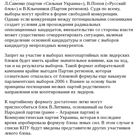
Л.Савенко (партия «Сильная Украина»), В.Попов («Русский
блок») и В.Клычников (Партия регионов). Судя по всему,
выборы могут пройти в форме свободной конкуренции.
Однако если конкуренция между потенциальными союзниками
создает условия для прохождения радикальных
оппозиционных кандидатов, вмешательство со стороны власти
может существенно откорректировать ситуацию, включая
определение основной кандидатуры и снятие с выборов
кандидатур непроходных конкурентов.
Запрет на участие в выборах многопартийных или лидерских
блоков будет иметь крайне значительное влияние, как на ход,
так и на результаты выборов. Такой формат избирательной
кампании крайне выгоден Партии регионов, которая
сознательно отказалась от блоковой формулы еще накануне
парламентских выборов 2006 г. Взамен за основу были
принципы поглощения мелких партий родственного
направления или кооптирования их лидеров.
К партийному формату достаточно легко могут
приспособиться блок В.Литвина, основанный на базе
Народной партии (ранее – Аграрная партия) и
Коммунистическая партия Украины, которая в последнее
время апробировала формулу блока левых сил. В этом случае в
списки КПУ будут введены представители других участников
левого блока.