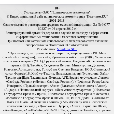
18+
Учредитель - ЗАО "Политические технологии"
© Информационный сайт политических комментариев "Политком.RU"
2001-2018
Свидетельство о регистрации средства массовой информации Эл № ФС77-
69227 от 06 апреля 2017 г.
Регистрирующий орган: Федеральная служба по надзору в сфере связи,
информационных технологий и массовых коммуникаций.
При полном или частичном использовании материалов сайта активная
гиперссылка на "Политком.RU" обязательна
Разработчик:
Standarta.NET
*Организации, экстремисты и террористы, запрещенные в РФ: Meta
(Facebook и Instagram), Русский добровольческий корпус (РДК), Украинская
повстанческая армия (УПА), Грузинский легион, Национал-Большевистская
партия (НБП), Талибан, Свидетели Иеговы, Мизантропик Дивижн,
Братство, Артподготовка, Тризуб им. Степана Бандеры, НСО, Славянский
союз, Формат-18, Хизб ут-Тахрир, Исламская партия Туркестана, Хайят
Тахрир аш-Шам, Таухид валь-Джихад, АУЕ, Братья мусульмане, Легион
«Свобода России» («Легион Свобода России»), «Чеченская Республика
Ичкерия», «Правый сектор», «Азов» (батальон «Азов», полк «Азов»),
«Айдар», «Национальный корпус», «Исламское государство» («Исламское
Государство Ирака и Сирии», «Исламское Государство Ирака и Леванта»,
«Исламское Государство Ирака и Шама», ИГ, ИГИЛ, ДАИШ), «Джабхат
Фатх аш-Шам», «Священная война» («Аль-Джихад» или «Египетский
исламский джихад»), «Джабхат ан-Нусра», «Хайят Тахрир-аш-Шам»,
«Аль-Каида», «Аш-Шабаб», «УНА-УНСО», «Движение Талибан», «Братья-