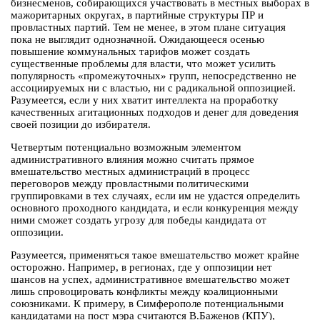
бизнесменов, собирающихся участвовать в местных выборах в
мажоритарных округах, в партийные структуры ПР и
провластных партий. Тем не менее, в этом плане ситуация
пока не выглядит однозначной. Ожидающееся осенью
повышение коммунальных тарифов может создать
существенные проблемы для власти, что может усилить
популярность «промежуточных» групп, непосредственно не
ассоциируемых ни с властью, ни c радикальной оппозицией.
Разумеется, если у них хватит интеллекта на проработку
качественных агитационных подходов и денег для доведения
своей позиции до избирателя.
Четвертым потенциально возможным элементом
административного влияния можно считать прямое
вмешательство местных администраций в процесс
переговоров между провластными политическими
группировками в тех случаях, если им не удастся определить
основного проходного кандидата, и если конкуренция между
ними сможет создать угрозу для победы кандидата от
оппозиции.
Разумеется, применяться такое вмешательство может крайне
осторожно. Например, в регионах, где у оппозиции нет
шансов на успех, административное вмешательство может
лишь спровоцировать конфликты между коалиционными
союзниками. К примеру, в Симферополе потенциальными
кандидатами на пост мэра считаются В.Баженов (КПУ),