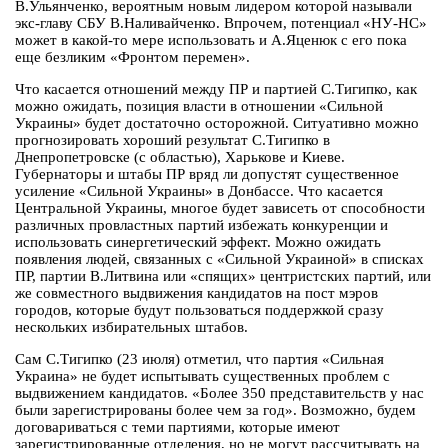
В.Ульянченко, вероятным новым лидером которой называли
экс-главу СБУ В.Наливайченко. Впрочем, потенциал «НУ-НС»
может в какой-то мере использовать и А.Яценюк с его пока
еще безликим «Фронтом перемен».
Что касается отношений между ПР и партией С.Тигипко, как
можно ожидать, позиция власти в отношении «Сильной
Украины» будет достаточно осторожной. Ситуативно можно
прогнозировать хороший результат С.Тигипко в
Днепропетровске (с областью), Харькове и Киеве.
Губернаторы и штабы ПР вряд ли допустят существенное
усиление «Сильной Украины» в Донбассе. Что касается
Центральной Украины, многое будет зависеть от способности
различных провластных партий избежать конкуренции и
использовать синергетический эффект. Можно ожидать
появления людей, связанных с «Сильной Украиной» в списках
ПР, партии В.Литвина или «спящих» центристских партий, или
же совместного выдвижения кандидатов на пост мэров
городов, которые будут пользоваться поддержкой сразу
нескольких избирательных штабов.
Сам С.Тигипко (23 июля) отметил, что партия «Сильная
Украина» не будет испытывать существенных проблем с
выдвижением кандидатов. «Более 350 представительств у нас
были зарегистрированы более чем за год». Возможно, будем
договариваться с теми партиями, которые имеют
зарегистрированные отделения, но не могут рассчитывать на