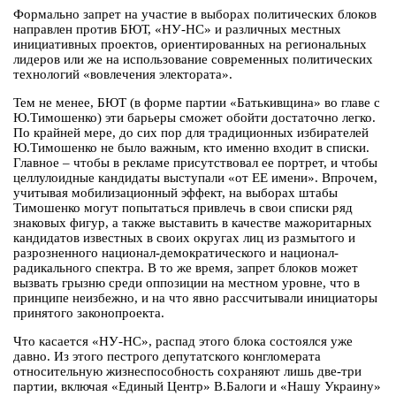
Формально запрет на участие в выборах политических блоков
направлен против БЮТ, «НУ-НС» и различных местных
инициативных проектов, ориентированных на региональных
лидеров или же на использование современных политических
технологий «вовлечения электората».
Тем не менее, БЮТ (в форме партии «Батькивщина» во главе с
Ю.Тимошенко) эти барьеры сможет обойти достаточно легко.
По крайней мере, до сих пор для традиционных избирателей
Ю.Тимошенко не было важным, кто именно входит в списки.
Главное – чтобы в рекламе присутствовал ее портрет, и чтобы
целлулоидные кандидаты выступали «от ЕЕ имени». Впрочем,
учитывая мобилизационный эффект, на выборах штабы
Тимошенко могут попытаться привлечь в свои списки ряд
знаковых фигур, а также выставить в качестве мажоритарных
кандидатов известных в своих округах лиц из размытого и
разрозненного национал-демократического и национал-
радикального спектра. В то же время, запрет блоков может
вызвать грызню среди оппозиции на местном уровне, что в
принципе неизбежно, и на что явно рассчитывали инициаторы
принятого законопроекта.
Что касается «НУ-НС», распад этого блока состоялся уже
давно. Из этого пестрого депутатского конгломерата
относительную жизнеспособность сохраняют лишь две-три
партии, включая «Единый Центр» В.Балоги и «Нашу Украину»