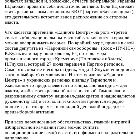
областях западной и, возможно, отчасти центральной Украины
ЕЦ может проявить себя достаточно активно. Если ЕЦ сможет
стать региональным антиподом БЮТ (партия «Батькивщина»),
его деятельность встретит явное расположение со стороны
власти.
Что касается претензий «Единого Центра» на роль «третей
силы» в общенациональном масштабе, такие потуги вряд ли
можно воспринимать всерьез. По крайней мере, приняв в свой
состав депутата из «Народной самообороны» (блок «НУ-НС»)
К.Куликова и пару политологов, ЕЦ потерял мэра
промышленного города Кременчуг (Полтавская область)
Н.Глухова, который 27 июля перешел в Партию регионов.
Само это событие и его дата (день, когда В.Янукович подписал
закон о выборах) символичны. И хотя усиление «Единого
Центра» в украинских регионах к западу Тернополя и
Хмельницкого представляется потенциально выгодным для
власти, чтобы стать реальной альтернативой Тимошенко и
разрозненному спектру национал-демократов и националистов
руководству ЕЦ и его политтехнологам придется изрядно
попотеть, не говоря уже о солидной денежной поддержке
предвыборной агитации.
При всех перечисленных обстоятельствах, главной интригой
избирательной кампании пока можно считать
позиционирование самой власти, его формы и содержательное
наполнение.