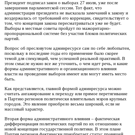
Президент подписал закон о выборах 27 июля, уже после
завершения парламентской сессии. Тот факт, что
администрация президента не высказала замечаний к закону и
воздержалась от требований его коррекции, свидетельствует о
том, что концепция закона пересматриваться уже не будет.
Выборы в местные советы пройдут по мажоритарно-
пропорциональной системе без участия блоков политических
партий.
Вопрос об пресловутом админресурсе сам по себе любопытен,
поскольку в последние годы его применение было скорее
темой для спекуляций, чем успешной реальной практикой. В
этом смысле нужно все же уточнить, о чем идет речь, и какие
формы административного и организационного влияния
власти на проведение выборов имеют или могут иметь место
быть.
Как представляется, главной формой админресурса можно
считать ангажирование к переходу или прямое перетягивание
в Партию регионов политически влиятельных мэров крупных
городов. Это явление приобрело весьма широкий, если не
массовый характер.
Вторая форма административного влияния – фактическая
дифференциация политических партий по их отношению к
новой концепции государственной политики. В этом плане
Партия регионов фактически приобретает статус правящей.