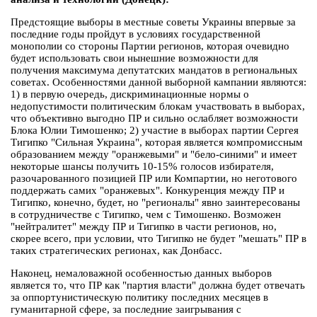
Предстоящие выборы в местные советы Украины впервые за
последние годы пройдут в условиях государственной
монополии со стороны Партии регионов, которая очевидно
будет использовать свои нынешние возможности для
получения максимума депутатских мандатов в региональных
советах. Особенностями данной выборной кампании являются:
1) в первую очередь, дискриминационные нормы о
недопустимости политическим блокам участвовать в выборах,
что объективно выгодно ПР и сильно ослабляет возможности
Блока Юлии Тимошенко; 2) участие в выборах партии Сергея
Тигипко "Сильная Украина", которая является компромиссным
образованием между "оранжевыми" и "бело-синими" и имеет
некоторые шансы получить 10-15% голосов избирателя,
разочарованного позицией ПР или Компартии, но неготового
поддержать самих "оранжевых". Конкуренция между ПР и
Тигипко, конечно, будет, но "регионалы" явно заинтересованы
в сотрудничестве с Тигипко, чем с Тимошенко. Возможен
"нейтралитет" между ПР и Тигипко в части регионов, но,
скорее всего, при условии, что Тигипко не будет "мешать" ПР в
таких стратегических регионах, как Донбасс.
Наконец, немаловажной особенностью данных выборов
является то, что ПР как "партия власти" должна будет отвечать
за оппортунистическую политику последних месяцев в
гуманитарной сфере, за последние заигрывания с