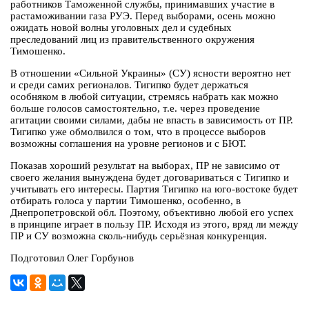
работников Таможенной службы, принимавших участие в
растаможивании газа РУЭ. Перед выборами, осень можно
ожидать новой волны уголовных дел и судебных
преследований лиц из правительственного окружения
Тимошенко.
В отношении «Сильной Украины» (СУ) ясности вероятно нет
и среди самих регионалов. Тигипко будет держаться
особняком в любой ситуации, стремясь набрать как можно
больше голосов самостоятельно, т.е. через проведение
агитации своими силами, дабы не впасть в зависимость от ПР.
Тигипко уже обмолвился о том, что в процессе выборов
возможны соглашения на уровне регионов и с БЮТ.
Показав хороший результат на выборах, ПР не зависимо от
своего желания вынуждена будет договариваться с Тигипко и
учитывать его интересы. Партия Тигипко на юго-востоке будет
отбирать голоса у партии Тимошенко, особенно, в
Днепропетровской обл. Поэтому, объективно любой его успех
в принципе играет в пользу ПР. Исходя из этого, вряд ли между
ПР и СУ возможна сколь-нибудь серьёзная конкуренция.
Подготовил Олег Горбунов