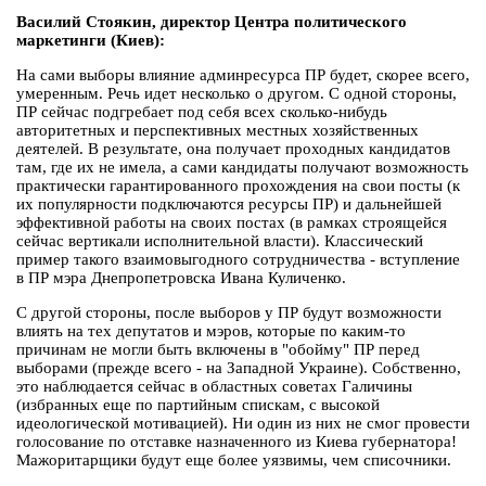
Василий Стоякин, директор Центра политического
маркетинги (Киев):
На сами выборы влияние админресурса ПР будет, скорее всего,
умеренным. Речь идет несколько о другом. С одной стороны,
ПР сейчас подгребает под себя всех сколько-нибудь
авторитетных и перспективных местных хозяйственных
деятелей. В результате, она получает проходных кандидатов
там, где их не имела, а сами кандидаты получают возможность
практически гарантированного прохождения на свои посты (к
их популярности подключаются ресурсы ПР) и дальнейшей
эффективной работы на своих постах (в рамках строящейся
сейчас вертикали исполнительной власти). Классический
пример такого взаимовыгодного сотрудничества - вступление
в ПР мэра Днепропетровска Ивана Куличенко.
С другой стороны, после выборов у ПР будут возможности
влиять на тех депутатов и мэров, которые по каким-то
причинам не могли быть включены в "обойму" ПР перед
выборами (прежде всего - на Западной Украине). Собственно,
это наблюдается сейчас в областных советах Галичины
(избранных еще по партийным спискам, с высокой
идеологической мотивацией). Ни один из них не смог провести
голосование по отставке назначенного из Киева губернатора!
Мажоритарщики будут еще более уязвимы, чем списочники.