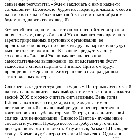
серьезные результаты, «будем заключать с ними какие-то
соглашения». (Возможно, будем их людей приглашать к себе в
партию или в наш блок в местной власти и таким образом
будем продвигать своих людей).
Звучит сбивчиво, но с политтехнологической точки зрения
понятно - там, где у «Сильной Украины» нет своевременно
зарегистрированных партийных организаций, ее
представители пойдут по спискам других партий или будут
выдвигаться от их имени. В свою очередь, там, где у
союзников «Сильной Украины» нет шансов при
самостоятельном выдвижении, их представители будут
включены в списки партии С.Тигипко. При этом будут
предприняты меры по предотвращению неоправданных
электоральных потерь.
Сложнее выглядит ситуация с «Единым Центром». Успех этой
партии на дополнительных выборах в местные органы власти
весной 2009 г. можно считать ситуативным. Ведь тогда
В.Балога возглавлял секретариат президента, имел
неограниченный финансовый ресурс и непосредственно
контактировал с губернаторами. Теперь, после длительной
спячки, для реинкарнации «Единого Центра» нужны иные
способы и усилия. Прежде всего, потребуется уточнить
целевую нишу этого проекта. Разумеется, базами ЕЦ вряд ли
станут Кременчуг, Североднецк или Ильичевск. Однако в