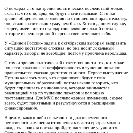
О пожарах с точки зрения политических последствий можно
сказать, что они, вряд ли, будут значительными. С точки
зрения общественного мнения по отношению к правительству,
оно стало значительно хуже, чем было. Хотя в данном случае,
скорее, имеет место стандартное влияние плохой погоды,
которое в среднесрочной перспективе исчерпает себя.
У «Единой России» задача к октябрьским выборам выправить
ситуацию достаточно сложная, но она носит локальный
характер, выборы не всеобщие, поэтому проблема небольшая.
С точки зрения политической ответственности тех, кто может
понести наказание за неэффективность в тушении пожаров –
правительство сказало достаточно много. Первое выступление
Путина касалось того, что спрашивать будут с глав
муниципальных образований, потом начали говорить, что
будут спрашивать с чиновников, которые занимаются
реализацией мер по тушению пожаров и помощью
пострадавшим. Для МЧС послепожарные изменения, скорее
всего, будут приятными и результируются в расширении
финансирования.
В целом, какого-либо серьезного и долговременного
негативного изменения отношения к власти вряд ли можно
ожидать – плохая погода пройдет, настроение улучшится.
Основные обиды на власть связаны с сознательными