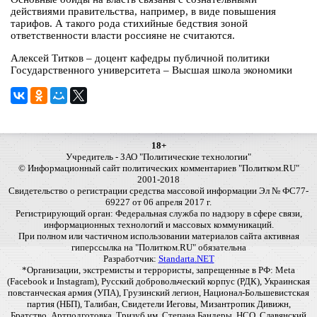
действиями правительства, например, в виде повышения
тарифов. А такого рода стихийные бедствия зоной
ответственности власти россияне не считаются.
Алексей Титков – доцент кафедры публичной политики
Государственного университета – Высшая школа экономики
18+
Учредитель - ЗАО "Политические технологии"
© Информационный сайт политических комментариев "Политком.RU"
2001-2018
Свидетельство о регистрации средства массовой информации Эл № ФС77-
69227 от 06 апреля 2017 г.
Регистрирующий орган: Федеральная служба по надзору в сфере связи,
информационных технологий и массовых коммуникаций.
При полном или частичном использовании материалов сайта активная
гиперссылка на "Политком.RU" обязательна
Разработчик:
Standarta.NET
*Организации, экстремисты и террористы, запрещенные в РФ: Meta
(Facebook и Instagram), Русский добровольческий корпус (РДК), Украинская
повстанческая армия (УПА), Грузинский легион, Национал-Большевистская
партия (НБП), Талибан, Свидетели Иеговы, Мизантропик Дивижн,
Братство, Артподготовка, Тризуб им. Степана Бандеры, НСО, Славянский