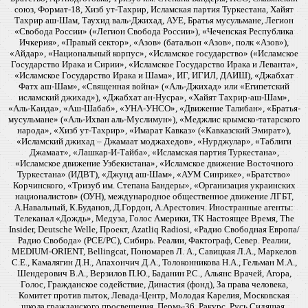
союз, Формат-18, Хизб ут-Тахрир, Исламская партия Туркестана, Хайят
Тахрир аш-Шам, Таухид валь-Джихад, АУЕ, Братья мусульмане, Легион
«Свобода России» («Легион Свобода России»), «Чеченская Республика
Ичкерия», «Правый сектор», «Азов» (батальон «Азов», полк «Азов»),
«Айдар», «Национальный корпус», «Исламское государство» («Исламское
Государство Ирака и Сирии», «Исламское Государство Ирака и Леванта»,
«Исламское Государство Ирака и Шама», ИГ, ИГИЛ, ДАИШ), «Джабхат
Фатх аш-Шам», «Священная война» («Аль-Джихад» или «Египетский
исламский джихад»), «Джабхат ан-Нусра», «Хайят Тахрир-аш-Шам»,
«Аль-Каида», «Аш-Шабаб», «УНА-УНСО», «Движение Талибан», «Братья-
мусульмане» («Аль-Ихван аль-Муслимун»), «Меджлис крымско-татарского
народа», «Хизб ут-Тахрир», «Имарат Кавказ» («Кавказский Эмират»),
«Исламский джихад – Джамаат моджахедов», «Нурджулар», «Таблиги
Джамаат», «Лашкар-И-Тайба», «Исламская партия Туркестана»,
«Исламское движение Узбекистана», «Исламское движение Восточного
Туркестана» (ИДВТ), «Джунд аш-Шам», «АУМ Синрике», «Братство»
Корчинского, «Тризуб им. Степана Бандеры», «Организация украинских
националистов» (ОУН), международное общественное движение ЛГБТ,
А.Навальный, К.Буданов, Д.Гордон, А.Арестович. Иностранные агенты:
Телеканал «Дождь», Медуза, Голос Америки, ТК Настоящее Время, The
Insider, Deutsche Welle, Проект, Azatliq Radiosi, «Радио Свободная Европа/
Радио Свобода» (PCE/PC), Сибирь. Реалии, Фактограф, Север. Реалии,
MEDIUM-ORIENT, Bellingcat, Пономарев Л. А., Савицкая Л.А., Маркелов
С.Е., Камалягин Д.Н., Апахончич Д.А., Толоконникова Н.А., Гельман М.А.,
Шендерович В.А., Верзилов П.Ю., Баданин Р.С., Альянс Врачей, Агора,
Голос, Гражданское содействие, Династия (фонд), За права человека,
Комитет против пыток, Левада-Центр, Молодая Карелия, Московская
школа гражданского просвещения, Пермь-36, Ракурс, Русь Сидящая,