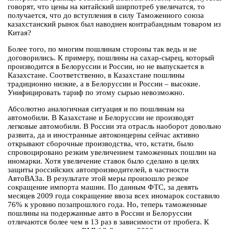
говорят, что цены на китайский ширпотреб увеличатся, то
получается, что до вступления в силу Таможенного союза
казахстанский рынок был наводнен контрабандным товаром из
Китая?
Более того, по многим пошлинам стороны так ведь и не
договорились. К примеру, пошлины на сахар-сырец, который
производится в Белоруссии и России, но не выпускается в
Казахстане. Соответственно, в Казахстане пошлины
традиционно низкие, а в Белоруссии и России – высокие.
Унифицировать тариф по этому сырью невозможно.
Абсолютно аналогичная ситуация и по пошлинам на
автомобили. В Казахстане и Белоруссии не производят
легковые автомобили. В России эта отрасль наоборот довольно
развита, да и иностранные автоконцерны сейчас активно
открывают сборочные производства, что, кстати, было
спровоцировано резким увеличением таможенных пошлин на
иномарки. Хотя увеличение ставок было сделано в целях
защиты российских автопроизводителей, в частности
АвтоВАЗа. В результате этой меры произошло резкое
сокращение импорта машин. По данным ФТС, за девять
месяцев 2009 года сокращение ввоза всех иномарок составило
76% к уровню позапрошлого года. Но, теперь таможенные
пошлины на подержанные авто в России и Белоруссии
отличаются более чем в 13 раз в зависимости от пробега. К