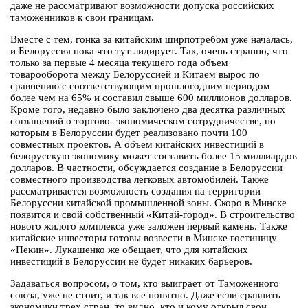
даже не рассматривают возможности допуска российских
таможенников к свои границам.
Вместе с тем, гонка за китайским ширпотребом уже началась,
и Белоруссия пока что тут лидирует. Так, очень странно, что
только за первые 4 месяца текущего года объем
товарооборота между Белоруссией и Китаем вырос по
сравнению с соответствующим прошлогодним периодом
более чем на 65% и составил свыше 600 миллионов долларов.
Кроме того, недавно было заключено два десятка различных
соглашений о торгово- экономическом сотрудничестве, по
которым в Белоруссии будет реализовано почти 100
совместных проектов. А объем китайских инвестиций в
белорусскую экономику может составить более 15 миллиардов
долларов. В частности, обсуждается создание в Белоруссии
совместного производства легковых автомобилей. Также
рассматривается возможность создания на территории
Белоруссии китайской промышленной зоны. Скоро в Минске
появится и свой собственный «Китай-город». В строительство
нового жилого комплекса уже заложен первый камень. Также
китайские инвесторы готовы возвести в Минске гостиницу
«Пекин». Лукашенко же обещает, что для китайских
инвестиций в Белоруссии не будет никаких барьеров.
Задаваться вопросом, о том, кто выиграет от Таможенного
союза, уже не стоит, и так все понятно. Даже если сравнить
экономики трех стран, то видно, кто и кому открыл свои