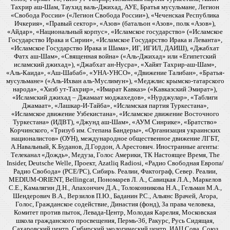
Тахрир аш-Шам, Таухид валь-Джихад, АУЕ, Братья мусульмане, Легион
«Свобода России» («Легион Свобода России»), «Чеченская Республика
Ичкерия», «Правый сектор», «Азов» (батальон «Азов», полк «Азов»),
«Айдар», «Национальный корпус», «Исламское государство» («Исламское
Государство Ирака и Сирии», «Исламское Государство Ирака и Леванта»,
«Исламское Государство Ирака и Шама», ИГ, ИГИЛ, ДАИШ), «Джабхат
Фатх аш-Шам», «Священная война» («Аль-Джихад» или «Египетский
исламский джихад»), «Джабхат ан-Нусра», «Хайят Тахрир-аш-Шам»,
«Аль-Каида», «Аш-Шабаб», «УНА-УНСО», «Движение Талибан», «Братья-
мусульмане» («Аль-Ихван аль-Муслимун»), «Меджлис крымско-татарского
народа», «Хизб ут-Тахрир», «Имарат Кавказ» («Кавказский Эмират»),
«Исламский джихад – Джамаат моджахедов», «Нурджулар», «Таблиги
Джамаат», «Лашкар-И-Тайба», «Исламская партия Туркестана»,
«Исламское движение Узбекистана», «Исламское движение Восточного
Туркестана» (ИДВТ), «Джунд аш-Шам», «АУМ Синрике», «Братство»
Корчинского, «Тризуб им. Степана Бандеры», «Организация украинских
националистов» (ОУН), международное общественное движение ЛГБТ,
А.Навальный, К.Буданов, Д.Гордон, А.Арестович. Иностранные агенты:
Телеканал «Дождь», Медуза, Голос Америки, ТК Настоящее Время, The
Insider, Deutsche Welle, Проект, Azatliq Radiosi, «Радио Свободная Европа/
Радио Свобода» (PCE/PC), Сибирь. Реалии, Фактограф, Север. Реалии,
MEDIUM-ORIENT, Bellingcat, Пономарев Л. А., Савицкая Л.А., Маркелов
С.Е., Камалягин Д.Н., Апахончич Д.А., Толоконникова Н.А., Гельман М.А.,
Шендерович В.А., Верзилов П.Ю., Баданин Р.С., Альянс Врачей, Агора,
Голос, Гражданское содействие, Династия (фонд), За права человека,
Комитет против пыток, Левада-Центр, Молодая Карелия, Московская
школа гражданского просвещения, Пермь-36, Ракурс, Русь Сидящая,
Сахаровский центр, Сибирский экологический центр, ИАЦ Сова, Союз