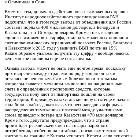
к Олимпиаде в Сочи.
Вместе с тем, до начала действия новых таможенных правил
Институт народнохозяйственного прогнозирования РАН
подсчитал, что в этом году выгода от объединения для России
составит порядка 400 миллионов долларов, а Беларуси и
Казахстана - по 16 млрд долларов. Кроме того, введение
единого таможенного тарифа, отмена таможенных пошлин и
снятие экономических ограничений позволят России, Беларуси
и Казахстану к 2015 году увеличить ВВП почти на 15%.
Каким образом удалось получить эту цифру - вообще неясно,
ведь многие пошлины еще не согласованы.
Однако выгоды может не быть еще долгое время, поскольку
противоречия между странами по ряду вопросов так и
остались не решенным. Самым болезненным открытым
вопросом является механизм зачисления на национальные
счета в определенных пропорциях средств, которые
государства получают от импортных пошлин на своей
территории. К примеру, казахстанские депутаты еще в начале
года били в набат, доказывая, что несправедливая формула
распределения таможенных платежей между участниками
союза приведет к потере для Казахстана 470 млн долларов.
Кроме того, депутаты предупреждали, что в стране
произойдет резкий скачек цен на товары народного
потребления, особенно на китайские, поскольку таможенный
контроль на границе с Китаем усилится. Кстати, если депутаты