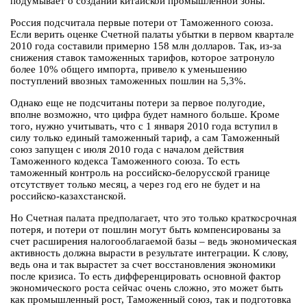
подумывает о создании китайской промышленной зоны.
Россия подсчитала первые потери от Таможенного союза.
Если верить оценке Счетной палаты убытки в первом квартале
2010 года составили примерно 158 млн долларов. Так, из-за
снижения ставок таможенных тарифов, которое затронуло
более 10% общего импорта, привело к уменьшению
поступлений ввозных таможенных пошлин на 5,3%.
Однако еще не подсчитаны потери за первое полугодие,
вполне возможно, что цифра будет намного больше. Кроме
того, нужно учитывать, что с 1 января 2010 года вступил в
силу только единый таможенный тариф, а сам Таможенный
союз запущен с июля 2010 года с началом действия
Таможенного кодекса Таможенного союза. То есть
таможенный контроль на российско-белорусской границе
отсутствует только месяц, а через год его не будет и на
российско-казахстанской.
Но Счетная палата предполагает, что это только краткосрочная
потеря, и потери от пошлин могут быть компенсированы за
счет расширения налогооблагаемой базы – ведь экономическая
активность должна вырасти в результате интеграции. К слову,
ведь она и так вырастет за счет восстановления экономики
после кризиса. То есть дифференцировать основной фактор
экономического роста сейчас очень сложно, это может быть
как промышленный рост, Таможенный союз, так и подготовка