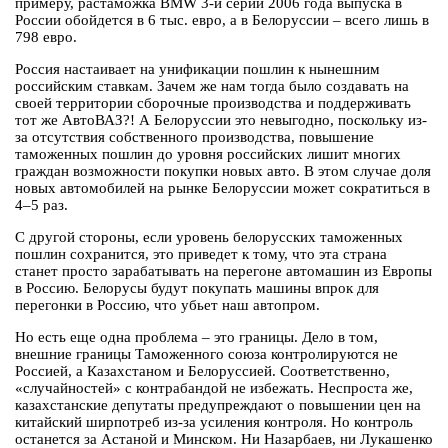
примеру, растаможка BMW 3-й серии 2006 года выпуска в
России обойдется в 6 тыс. евро, а в Белоруссии – всего лишь в
798 евро.
Россия настаивает на унификации пошлин к нынешним
российским ставкам. Зачем же нам тогда было создавать на
своей территории сборочные производства и поддерживать
тот же АвтоВАЗ?! А Белоруссии это невыгодно, поскольку из-
за отсутствия собственного производства, повышение
таможенных пошлин до уровня российских лишит многих
граждан возможности покупки новых авто. В этом случае доля
новых автомобилей на рынке Белоруссии может сократиться в
4–5 раз.
С другой стороны, если уровень белорусских таможенных
пошлин сохранится, это приведет к тому, что эта страна
станет просто зарабатывать на перегоне автомашин из Европы
в Россию. Белорусы будут покупать машины впрок для
перегонки в Россию, что убьет наш автопром.
Но есть еще одна проблема – это границы. Дело в том,
внешние границы Таможенного союза контролируются не
Россией, а Казахстаном и Белоруссией. Соответственно,
«случайностей» с контрабандой не избежать. Неспроста же,
казахстанские депутаты предупреждают о повышении цен на
китайский ширпотреб из-за усиления контроля. Но контроль
останется за Астаной и Минском. Ни Назарбаев, ни Лукашенко