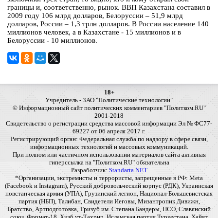
границы и, соответственно, рынок. ВВП Казахстана составил в
2009 году 106 млрд долларов, Белоруссии – 51,9 млрд
долларов, России – 1,3 трлн долларов. В России население 140
миллионов человек, а в Казахстане - 15 миллионов и в
Белоруссии - 10 миллионов.
18+
Учредитель - ЗАО "Политические технологии"
© Информационный сайт политических комментариев "Политком.RU"
2001-2018
Свидетельство о регистрации средства массовой информации Эл № ФС77-
69227 от 06 апреля 2017 г.
Регистрирующий орган: Федеральная служба по надзору в сфере связи,
информационных технологий и массовых коммуникаций.
При полном или частичном использовании материалов сайта активная
гиперссылка на "Политком.RU" обязательна
Разработчик:
Standarta.NET
*Организации, экстремисты и террористы, запрещенные в РФ: Meta
(Facebook и Instagram), Русский добровольческий корпус (РДК), Украинская
повстанческая армия (УПА), Грузинский легион, Национал-Большевистская
партия (НБП), Талибан, Свидетели Иеговы, Мизантропик Дивижн,
Братство, Артподготовка, Тризуб им. Степана Бандеры, НСО, Славянский
союз, Формат-18, Хизб ут-Тахрир, Исламская партия Туркестана, Хайят